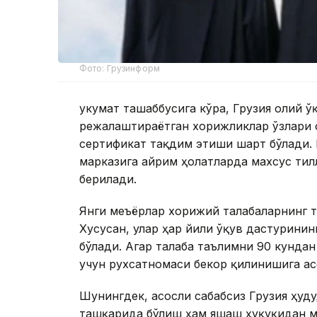
Фото: Грузинформ
Ҳукумат ташаббусига кўра, Грузия олий 
режалаштираётган хорижликлар ўзлари 
сертификат тақдим этиши шарт бўлади.
марказига айрим ҳолатларда махсус тил
берилади.
Янги меъёрлар хорижий талабаларнинг т
Хусусан, улар ҳар йили ўқув дастурини
бўлади. Агар талаба таълимни 90 кундан
учун рухсатномаси бекор қилинишига ас
Шунингдек, асосли сабабсиз Грузия ҳуд
ташқарида бўлиш ҳам яшаш ҳуқуқидан м