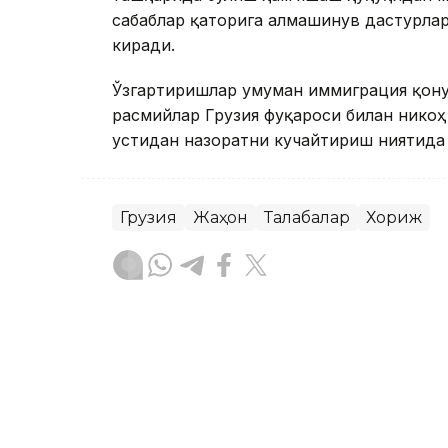
сабаблар қаторига алмашинув дастурла
киради.
Ўзгартиришлар умуман иммиграция қону
расмийлар Грузия фуқароси билан нико
устидан назоратни кучайтириш ниятида 
Грузия
Жаҳон
Талабалар
Хориж
Ляззат Сейданова
Муаллиф