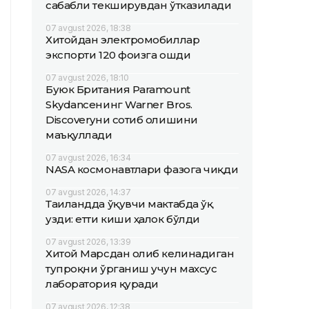
сабабли текширувдан ўтказилади
07 avgust 2026, 18:38
Хитойдан электромобиллар
экспорти 120 фоизга ошди
07 avgust 2026, 18:10
Буюк Британия Paramount
Skydanceнинг Warner Bros.
Discoveryни сотиб олишини
маъқуллади
07 avgust 2026, 16:34
NASA космонавтлари фазога чиқди
07 avgust 2026, 14:37
Таиландда ўқувчи мактабда ўқ
узди: етти киши ҳалок бўлди
07 avgust 2026, 13:39
Хитой Марсдан олиб келинадиган
тупроқни ўрганиш учун махсус
лаборатория қуради
07 avgust 2026, 12:38