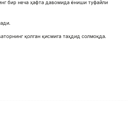
инг бир неча ҳафта давомида ёниши туфайли
ади.
аторнинг қолган қисмига таҳдид солмоқда.