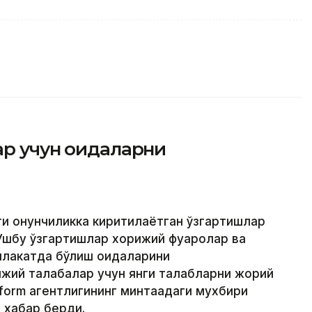
р учун қоидаларни
ти қонунчиликка киритилаётган ўзгартишлар
 Ушбу ўзгартишлар хорижий фуқаролар ва
млакатда бўлиш қоидаларини
жий талабалар учун янги талабларни жорий
nform агентлигининг минтақадаги мухбири
 хабар берди.