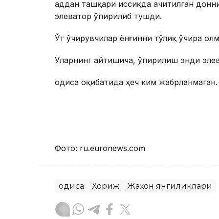
Ҳаддан ташқари иссиқда ачитилган донн
элеватор ўпирилиб тушди.
Ўт ўчирувчилар ёнғинни тўлиқ ўчира олм
Уларнинг айтишича, ўпирилиш энди элев
Ҳодиса оқибатида ҳеч ким жабрланмаган.
Фото: ru.euronews.com
Ҳодиса
Хориж
Жаҳон янгиликлари