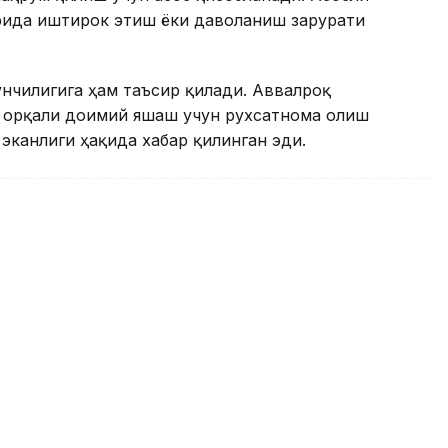
рида иштирок этиш ёки даволаниш зарурати
нчилигига ҳам таъсир қилади. Аввалроқ
ҳ орқали доимий яшаш учун рухсатнома олиш
эканлиги ҳақида хабар қилинган эди.