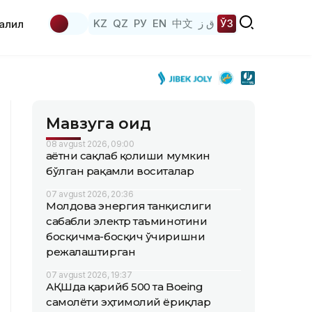
KZ
QZ
РУ
EN
中文
ق ز
ЎЗ
аҳлил
Мавзуга оид
08 avgust 2026, 09:00
Ҳаётни сақлаб қолиши мумкин
бўлган рақамли воситалар
07 avgust 2026, 20:36
Молдова энергия танқислиги
сабабли электр таъминотини
босқичма-босқич ўчиришни
режалаштирган
07 avgust 2026, 19:37
АҚШда қарийб 500 та Boeing
самолёти эҳтимолий ёриқлар