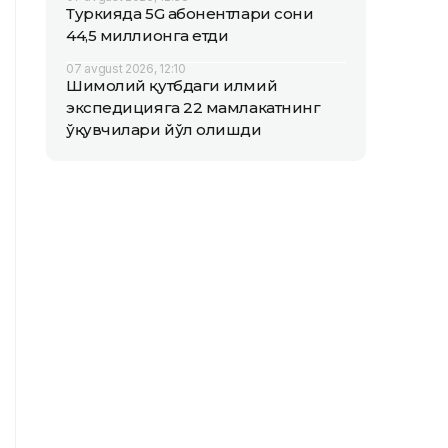
Туркияда 5G абонентлари сони
44,5 миллионга етди
07 avgust 2026, 12:10
Шимолий қутбдаги илмий
экспедицияга 22 мамлакатнинг
ўқувчилари йўл олишди