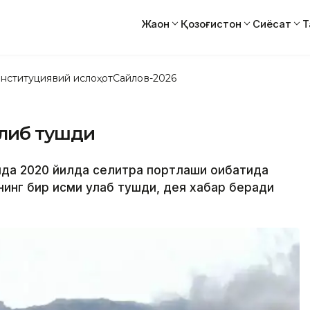
Жаҳон
Қозоғистон
Сиёсат
Т
нституциявий ислоҳот
Сайлов-2026
либ тушди
ида 2020 йилда селитра портлаши оқибатида
нг бир қисми қулаб тушди, дея хабар беради