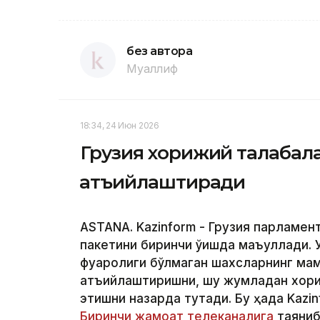
без автора
Муаллиф
18:34, 24 Июн 2026
Грузия хорижий талабала
қатъийлаштиради
ASTANA. Kazinform - Грузия парламен
пакетини биринчи ўқишда маъқуллади.
фуқаролиги бўлмаган шахсларнинг ма
қатъийлаштиришни, шу жумладан хори
этишни назарда тутади. Бу ҳақда Kazi
Биринчи жамоат телеканалига
таяниб