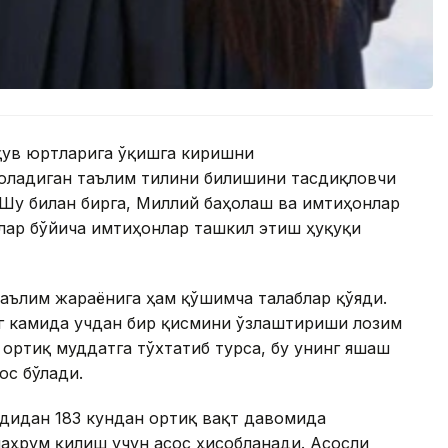
ўқув юртларига ўқишга киришни
оладиган таълим тилини билишини тасдиқловчи
 Шу билан бирга, Миллий баҳолаш ва имтиҳонлар
лар бўйича имтиҳонлар ташкил этиш ҳуқуқи
аълим жараёнига ҳам қўшимча талаблар қўяди.
нг камида учдан бир қисмини ўзлаштириши лозим
 ортиқ муддатга тўхтатиб турса, бу унинг яшаш
ос бўлади.
удидан 183 кундан ортиқ вақт давомида
аҳрум қилиш учун асос ҳисобланади. Асосли