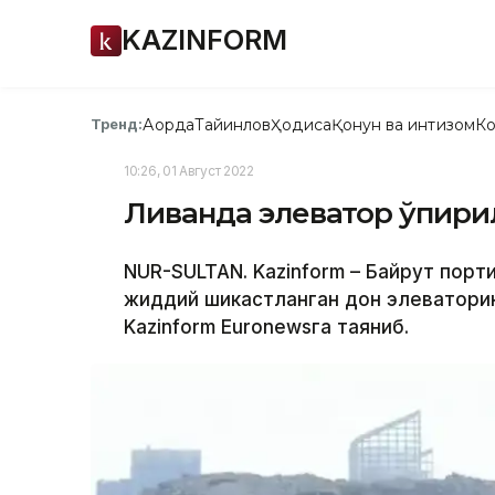
KAZINFORM
Ақорда
Тайинлов
Ҳодиса
Қонун ва интизом
Ко
Тренд:
10:26, 01 Август 2022
Ливанда элеватор ўпири
NUR-SULTAN. Kazinform – Байрут порт
жиддий шикастланган дон элеваторини
Kazinform Еuronewsга таяниб.