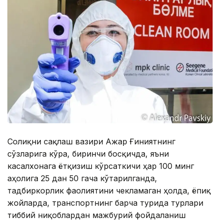
Соғлиқни сақлаш вазири Ажар Ғиниятнинг
сўзларига кўра, биринчи босқичда, яъни
касалхонага ётқизиш кўрсаткичи ҳар 100 минг
аҳолига 25 дан 50 гача кўтарилганда,
тадбиркорлик фаолиятини чекламаган ҳолда, ёпиқ
жойларда, транспортнинг барча турида турлари
тиббий ниқоблардан мажбурий фойдаланиш