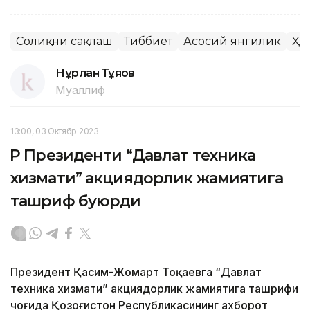
Соғлиқни сақлаш
Тиббиёт
Асосий янгилик
Ҳу
Нұрлан Тұяқов
Муаллиф
13:00, 03 Октябр 2023
ҚР Президенти “Давлат техника
хизмати” акциядорлик жамиятига
ташриф буюрди
Президент Қасим-Жомарт Тоқаевга “Давлат
техника хизмати” акциядорлик жамиятига ташрифи
чоғида Қозоғистон Республикасининг ахборот