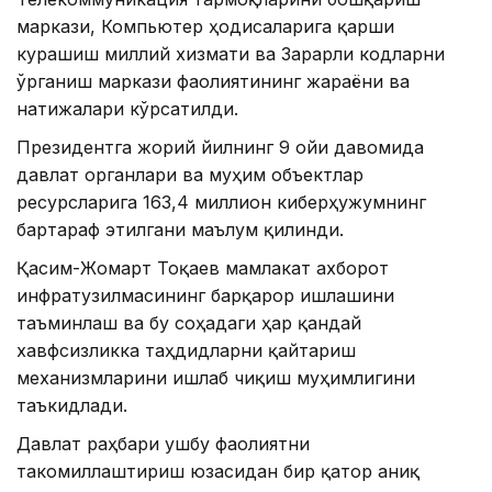
маркази, Компьютер ҳодисаларига қарши
курашиш миллий хизмати ва Зарарли кодларни
ўрганиш маркази фаолиятининг жараёни ва
натижалари кўрсатилди.
Президентга жорий йилнинг 9 ойи давомида
давлат органлари ва муҳим объектлар
ресурсларига 163,4 миллион киберҳужумнинг
бартараф этилгани маълум қилинди.
Қасим-Жомарт Тоқаев мамлакат ахборот
инфратузилмасининг барқарор ишлашини
таъминлаш ва бу соҳадаги ҳар қандай
хавфсизликка таҳдидларни қайтариш
механизмларини ишлаб чиқиш муҳимлигини
таъкидлади.
Давлат раҳбари ушбу фаолиятни
такомиллаштириш юзасидан бир қатор аниқ