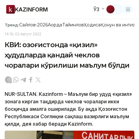
KAZINFORM
ЎЗ
Сайлов-2026
Ақорда
Тайинлов
Ҳодиса
Қонун ва интизо
Тренд:
14:19, 02 Август 2022
КВИ: Қозоғистонда «қизил»
ҳудудларда қандай чеклов
чоралари кўрилиши маълум бўлди
NUR-SULTAN. Kazinform – Маълум бир ҳудуд «қизил»
зонага кирган тақдирда чеклов чоралари икки
босқичда амалга оширилади. Бу ҳақда Қозоғистон
Республикаси Соғлиқни сақлаш вазирлиги маълум
қилди, дея хабар беради Kazinform.