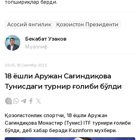
топшириқлар берди.
Асосий янгилик
Қозоғистон Президенти
Бекабат Узаков
Муаллиф
09:05, 18 Сентябр 2023
18 ёшли Аружан Сағиндиқова
Тунисдаги турнир ғолиби бўлди
Қозоғистонлик спортчи, 18 ёшли Аружан
Сағиндиқова Монастир (Тунис) ITF турнири ғолиби
бўлди, деб хабар беради Каzinform мухбири.