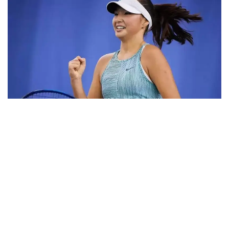
Фото: ktf.kz
Дунёнинг 829-ракеткаси, ушбу мусобақанинг 3-
ракеткаси А. Саөиндиыова финалда жаҳон
рейтингида 1253-ўринни эгаллаб турган
ҳиндистонлик Вайшнави Адкарга қарши
чемпионлик учун кураш олиб борди.