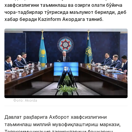
хавфсизлигини таъминлаш ва ҳозирги ҳолати бўйича
чора-тадбирлар тўғрисида маълумот берилди, деб
хабар беради Каzinform Акордага таяниб.
Фото: Akorda
Давлат раҳбарига Ахборот хавфсизлигини
таъминлаш миллий мувофиқлаштириш маркази,
Телекоммуникация тармоқларини бошқариш