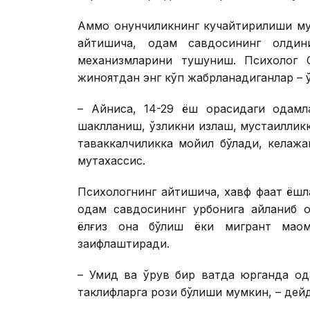
Аммо қонунчиликнинг кучайтирилиши му
айтишича, одам савдосининг олди
механизмларини тушуниш. Психолог С
жиноятдан энг кўп жабрланадиганлар – 
– Айниқса, 14-29 ёш орасидаги одамл
шаклланиш, ўзликни излаш, мустақиллик
таваккалчиликка мойил бўлади, келаж
мутахассис.
Психологнинг айтишича, хавф фақат ёш
одам савдосининг қурбонига айланиб қо
ёлғиз она бўлиш ёки мигрант мақо
заифлаштиради.
– Умид ва қўрқув бир вақтда юрганда о
таклифларга рози бўлиши мумкин, – дейд