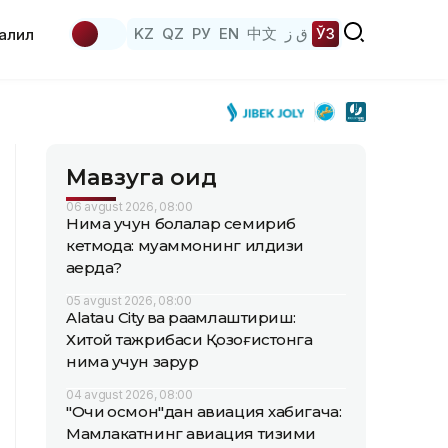
KZ
QZ
РУ
EN
中文
ق ز
ЎЗ
аҳлил
Мавзуга оид
06 avgust 2026, 08:00
Нима учун болалар семириб
кетмоқда: муаммонинг илдизи
қаерда?
05 avgust 2026, 08:00
Alatau City ва рақамлаштириш:
Хитой тажрибаси Қозоғистонга
нима учун зарур
04 avgust 2026, 08:00
"Очиқ осмон"дан авиация хабигача:
Мамлакатнинг авиация тизими