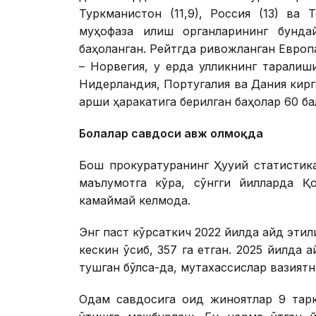
Туркманистон (11,9), Россия (13) ва 
муҳофаза қилиш органларининг бунда
баҳоланган. Рейтгда ривожланган Европа
– Норвегия, у ерда қулликнинг тарқали
Нидерландия, Португалия ва Дания кирг
қарши ҳаракатига берилган баҳолар 60 ба
Болалар савдоси авж олмоқда
Бош прокуратуранинг Ҳуқуқий статистик
маълумотга кўра, сўнгги йилларда Қо
камаймай келмоқда.
Энг паст кўрсаткич 2022 йилда қайд этили
кескин ўсиб, 357 га етган. 2025 йилда қ
тушган бўлса-да, мутахассислар вазият
Одам савдосига оид жиноятлар 9 тарк