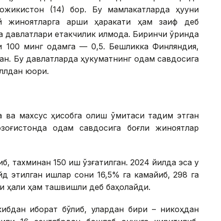
Тожикистон (14) бор. Бу мамлакатларда ҳуқуқни
й жиноятларга қарши ҳаракати ҳам заиф деб
 давлатлари етакчилик қилмоқда. Биринчи ўринда
ши 100 минг одамга — 0,5. Бешликка Финляндия,
ан. Бу давлатларда ҳукуматнинг одам савдосига
ллдан юқори.
а ва махсус ҳисобга олиш қўмитаси тақдим этган
зоғистонда одам савдосига боғлиқ жиноятлар
б, тахминан 150 иш қўзғатилган. 2024 йилда эса у
айд этилган ишлар сони 16,5% га камайиб, 298 га
ни ҳали ҳам ташвишли деб баҳолайди.
ибдан иборат бўлиб, улардан бири – никоҳдан