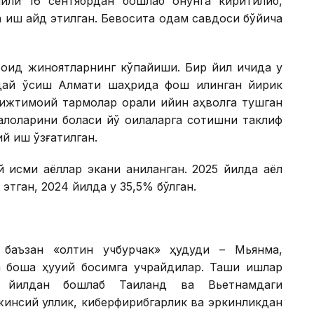
ли 16 сентябрдан бошлаб қонунга киритилиб,
а иш қайд этилган. Бевосита одам савдоси бўйича
 оид жиноятларнинг кўпайиши. Бир йил ичида у
ндай ўсиш Алмати шаҳрида фош қилинган йирик
ижтимоий тармоқлар орқали қийин аҳволга тушган
қалоқларини боласи йўқ оилаларга сотишни таклиф
й иш қўзғатилган.
қисми аёллар экани аниқланган. 2025 йилда аёл
этган, 2024 йилда у 35,5% бўлган.
 баъзан «олтин учбурчак» ҳудуди – Мьянма,
бошқа ҳуқуқий босимга учрайдилар. Ташқи ишлар
2 йилдан бошлаб Таиланд ва Вьетнамдаги
жинсий қуллик, киберфирибгарлик ва эркинликдан