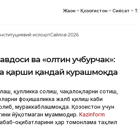
Жаҳон
Қозоғистон
Сиёсат
Т
нституциявий ислоҳот
Сайлов-2026
савдоси ва «олтин учбурчак»:
ига қарши қандай курашмоқда
рлаш, қулликка солиш, чақалоқларни сотиш,
рларни фоҳишаликка жалб қилиш каби
олиб, мураккаблашмоқда. Қозоғистон учун
игини йўқотмаган муаммодир.
Kazinform
сабаб-оқибатларини ҳар томонлама таҳлил