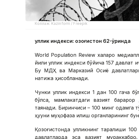
Коллаж: Kazinform / Freepik
Қуллик индекси: Қозоғистон 62-ўринда
World Population Review халқаро медиа
йили қуллик индекси бўйича 157 давлат и
Бу МДҲ ва Марказий Осиё давлатлари
натижа ҳисобланади.
Чунки қуллик индекси 1 дан 100 гача б
бўлса, мамлакатдаги вазият барқарор
таянади. Биринчиси – 100 минг одамга тў
ҳуқуқни муҳофаза қилиш органларининг б
Қозоғистонда қулликнинг тарқалиши 10
давлатларда эса вазият мураккаброқ