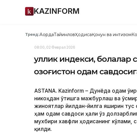
KAZINFORM
Ақорда
Тайинлов
Ҳодиса
Қонун ва интизом
Ко
Тренд:
08:00, 02 Феврал 2026
Қуллик индекси, болалар 
Қозоғистон одам савдос
АSTANА. Kazinform – Дунёда одам ўғи
никоҳдан ўтишга мажбурлаш ва ўсми
жиноятлар йилдан-йилга яширин тус 
ҳам одам савдоси ҳали ўз долзарбл
мухбири хавфли ҳодисанинг кўлами, 
қилди.