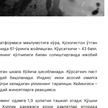
платформаси маълумотига кўра, Қозоғистон ўтган
чида 61-ўринга жойлашган. Кўрсаткичи – 43 балл.
нинг кўпчилиги билан солиштирганда ижобий
ўлган шкала бўйича ҳисобланади. Кўрсаткич паст
 деб баҳоланади. Индекс икки асосий омилга
ғри келадиган қулликнинг тарқалиши. Кейингиси –
ундай жиноятларга реакцияси.
0 минг одамга 1,9 ҳолатни ташкил этади. Қўшни
. Қуллик даражаси юқори давлатлар қаторида