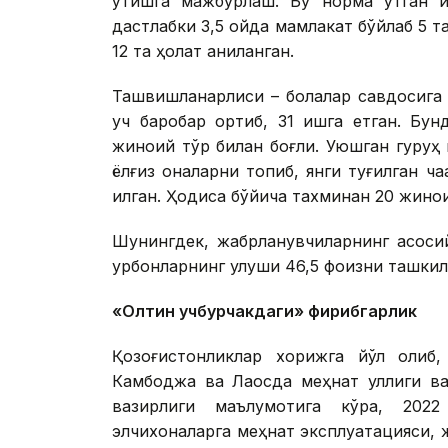
ўтишга мажбурлаш. Бу норма ўтган йи
дастлабки 3,5 ойда мамлакат бўйлаб 5 т
12 та ҳолат аниқланган.
Ташвишланарлиси – болалар савдосига
уч баробар ортиб, 31 ишга етган. Бу
жиноий тўр билан боғлиқ. Уюшган гуруҳ 
ёлғиз оналарни топиб, янги туғилган ча
қилган. Ҳодиса бўйича тахминан 20 жинои
Шунингдек, жабрланувчиларнинг асосий 
қурбонларнинг улуши 46,5 фоизни ташкил 
«Олтин учбурчакдаги» фирибгарлик
Қозоғистонликлар хорижга йўл олиб,
Камбоджа ва Лаосда меҳнат қуллиги ва 
вазирлиги маълумотига кўра, 202
элчихоналарга меҳнат эксплуатацияси, 