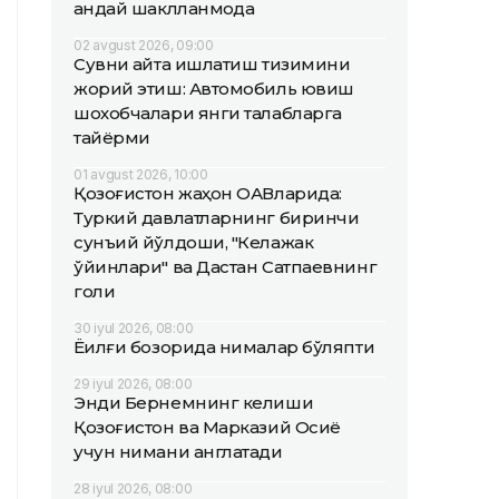
қандай шаклланмоқда
02 avgust 2026, 09:00
Сувни қайта ишлатиш тизимини
жорий этиш: Автомобиль ювиш
шохобчалари янги талабларга
тайёрми
01 avgust 2026, 10:00
Қозоғистон жаҳон ОАВларида:
Туркий давлатларнинг биринчи
сунъий йўлдоши, "Келажак
ўйинлари" ва Дастан Сатпаевнинг
голи
30 iyul 2026, 08:00
Ёқилғи бозорида нималар бўляпти
29 iyul 2026, 08:00
Энди Бернемнинг келиши
Қозоғистон ва Марказий Осиё
учун нимани англатади
28 iyul 2026, 08:00