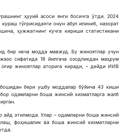
ашнинг ҳуқуқий асоси янги босқичга ўтди. 2024
ураш тўғрисида»ги қонун қабул қилиниб, назорат
ишича, ҳужжатнинг кучга кириши статистикани
ид бир неча модда мавжуд. Бу жиноятлар учун
и жазо сифатида 18 йилгача озодликдан маҳрум
а оғир жиноятлар қаторига киради, – дейди ИИВ
 бошидан бери ушбу моддалар бўйича 43 киши
 бор одамларни бошқа жинсий хизматларга жалб
ирган.
 қайд этилмоқда. Улар – одамларни бошқа жинсий
шлаш, фоҳишалик ва бошқа жинсий хизматларни
отда.