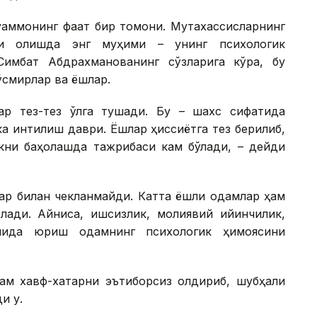
аммонинг фақат бир томони. Мутахассисларнинг
ни олишда энг муҳими – унинг психологик
имбат Абдрахманованинг сўзларига кўра, бу
ўсмирлар ва ёшлар.
ар тез-тез қўлга тушади. Бу – шахс сифатида
ка интилиш даври. Ёшлар ҳиссиётга тез берилиб,
акни баҳолашда тажрибаси кам бўлади, – дейди
лар билан чекланмайди. Катта ёшли одамлар ҳам
лади. Айниқса, ишсизлик, молиявий қийинчилик,
мида юриш одамнинг психологик ҳимоясини
дам хавф-хатарни эътиборсиз қолдириб, шубҳали
и у.