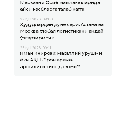
Марказий Осиё мамлакатларида
қайси касбларга талаб катта
27 iyul 2026, 08:00
Ҳудудлардан дунё сари: Астана ва
Москва глобал логистикани қандай
ўзгартирмоқчи
26 iyul 2026, 09:11
Яман инқирози: маҳаллий урушми
ёки АҚШ-Эрон қарама-
қаршилигининг давоми?