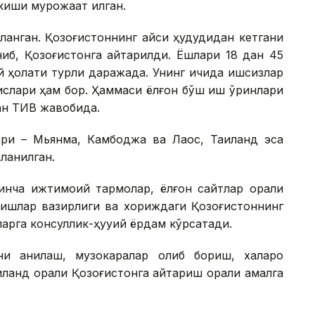
иши мурожаат қилган.
анган. Қозоғистоннинг қайси ҳудудидан кетгани
ниб, Қозоғистонга қайтарилди. Ёшлари 18 дан 45
й ҳолати турли даражада. Унинг ичида ишсизлар
ислари ҳам бор. Ҳаммаси ёлғон бўш иш ўринлари
ган ТИВ жавобида.
ри – Мьянма, Камбоджа ва Лаос, Таиланд эса
ланилган.
нча ижтимоий тармоқлар, ёлғон сайтлар орқали
 ишлар вазирлиги ва хориждаги Қозоғистоннинг
арга консуллик-ҳуқуқий ёрдам кўрсатади.
 аниқлаш, музокаралар олиб бориш, халқаро
ланд орқали Қозоғистонга қайтариш орқали амалга