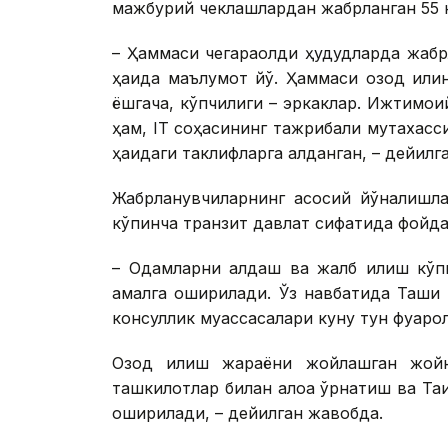
мажбурий чеклашлардан жабрланган 55 к
– Ҳаммаси чегараолди ҳудудларда жабрл
ҳақида маълумот йўқ. Ҳаммаси озод қили
ёшгача, кўпчилиги – эркаклар. Ижтимои
ҳам, IT соҳасининг тажрибали мутахасс
ҳақидаги таклифларга алданган, – дейил
Жабрланувчиларнинг асосий йўналишла
кўпинча транзит давлат сифатида фойда
– Одамларни алдаш ва жалб қилиш кўпи
амалга оширилади. Ўз навбатида Ташқи
консуллик муассасалари куну тун фуқарол
Озод қилиш жараёни жойлашган жойни
ташкилотлар билан алоқа ўрнатиш ва Таи
оширилади, – дейилган жавобда.