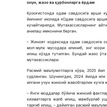
Қонун, жазо ва қурбонларга ёрдам
Қозоғистонда одам савдосига қарши кур
йилнинг июлида «Одам савдосига қарши к
кучайтирилди. Мутахассисларнинг айт
аниқлаш имконини берган.
– Жиноят кодексида одам савдосига о
мол-мулк мусодара қилиниб, энг юқор
қилиш кўзда тутилган. Бундай жазо ўт
мутахассислари.
Расмий маълумотларга кўра, 2025 йил
судланган. Шунингдек, 2024 йилда илк
қилгани учун жиноий жавобгарлик кучга к
– Янги моддалар бўйича жиноий фактлар
хизматларга жалб қилиш, мажбурлаб у
тарғиб қилиш, – дейилган расмий маълум