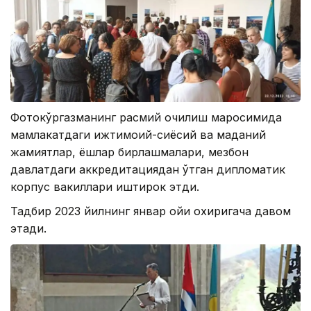
Фотокўргазманинг расмий очилиш маросимида
мамлакатдаги ижтимоий-сиёсий ва маданий
жамиятлар, ёшлар бирлашмалари, мезбон
давлатдаги аккредитациядан ўтган дипломатик
корпус вакиллари иштирок этди.
Тадбир 2023 йилнинг январ ойи охиригача давом
этади.