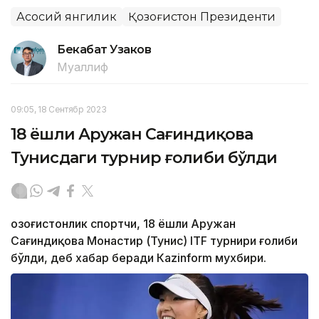
Асосий янгилик
Қозоғистон Президенти
Бекабат Узаков
Муаллиф
09:05, 18 Сентябр 2023
18 ёшли Аружан Сағиндиқова
Тунисдаги турнир ғолиби бўлди
Қозоғистонлик спортчи, 18 ёшли Аружан
Сағиндиқова Монастир (Тунис) ITF турнири ғолиби
бўлди, деб хабар беради Каzinform мухбири.