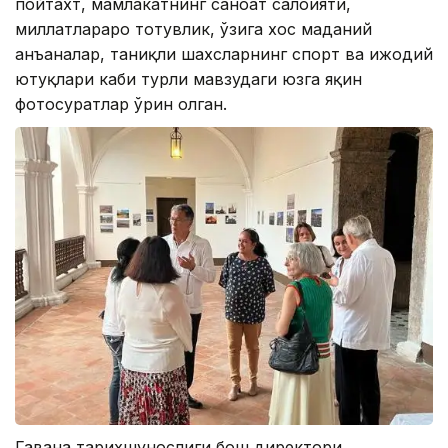
пойтахт, мамлакатнинг саноат салоҳияти,
миллатлараро тотувлик, ўзига хос маданий
анъаналар, таниқли шахсларнинг спорт ва ижодий
ютуқлари каби турли мавзудаги юзга яқин
фотосуратлар ўрин олган.
Гавана тарихшунослиги бош директори