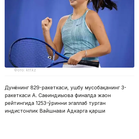
Фото: ktf.kz
Дунёнинг 829-ракеткаси, ушбу мусобақанинг 3-
ракеткаси А. Саөиндиыова финалда жаҳон
рейтингида 1253-ўринни эгаллаб турган
ҳиндистонлик Вайшнави Адкарга қарши
чемпионлик учун кураш олиб борди.
Биринчи партия кескин курашлар остида ўтди,
Аружан тай-брейкда муваффақиятли ўйнади - 7:6