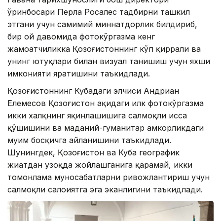
ўринбосари Перла Росалес тадбирни ташкил
этгани учун самимий миннатдорлик билдириб,
бир ой давомида фотокўргазма кенг
жамоатчиликка Қозоғистоннинг кўп қиррали ва
унинг ютуқлари билан визуал танишиш учун яхши
имконияти яратишини таъкидлади.
Қозоғистоннинг Кубадаги элчиси Андриан
Елемесов Қозоғистон ҳақидаги илк фотокўргазма
икки халқнинг яқинлашишига салмоқли ҳисса
қўшишини ва маданий-гуманитар ҳамкорликдаги
муҳим босқичга айланишини таъкидлади.
Шунингдек, Қозоғистон ва Куба географик
жиҳатдан узоқда жойлашганига қарамай, икки
томонлама муносабатларни ривожлантириш учун
салмоқли салоҳиятга эга эканлигини таъкидлади.