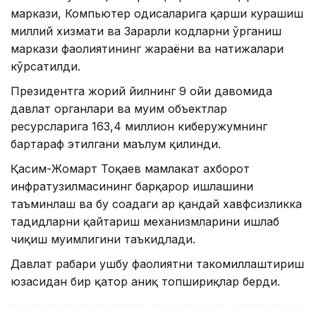
маркази, Компьютер ҳодисаларига қарши курашиш
миллий хизмати ва Зарарли кодларни ўрганиш
маркази фаолиятининг жараёни ва натижалари
кўрсатилди.
Президентга жорий йилнинг 9 ойи давомида
давлат органлари ва муҳим объектлар
ресурсларига 163,4 миллион киберҳужумнинг
бартараф этилгани маълум қилинди.
Қасим-Жомарт Тоқаев мамлакат ахборот
инфратузилмасининг барқарор ишлашини
таъминлаш ва бу соҳадаги ҳар қандай хавфсизликка
таҳдидларни қайтариш механизмларини ишлаб
чиқиш муҳимлигини таъкидлади.
Давлат раҳбари ушбу фаолиятни такомиллаштириш
юзасидан бир қатор аниқ топшириқлар берди.