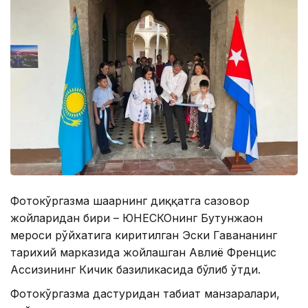
Фотокўргазма шаҳарнинг диққатга сазовор
жойларидан бири – ЮНЕСКОнинг Бутунжаҳон
мероси рўйхатига киритилган Эски Гавананинг
тарихий марказида жойлашган Авлиё Френцис
Ассизининг Кичик базиликасида бўлиб ўтди.
Фотокўргазма дастуридан табиат манзаралари,