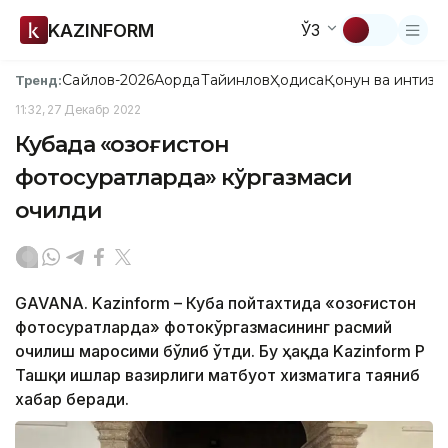
KAZINFORM
ЎЗ
Сайлов-2026
Ақорда
Тайинлов
Ҳодиса
Қонун ва интизо
Тренд:
11:32, 27 Декабр 2022
Кубада «Қозоғистон
фотосуратларда» кўргазмаси
очилди
GAVANA. Kazinform – Куба пойтахтида «Қозоғистон
фотосуратларда» фотокўргазмасининг расмий
очилиш маросими бўлиб ўтди. Бу ҳақда Kazinform ҚР
Ташқи ишлар вазирлиги матбуот хизматига таяниб
хабар беради.