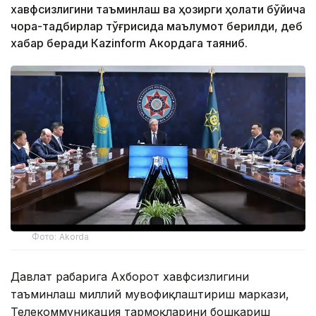
хавфсизлигини таъминлаш ва ҳозирги ҳолати бўйича
чора-тадбирлар тўғрисида маълумот берилди, деб
хабар беради Каzinform Акордага таяниб.
Фото: Akorda
Давлат раҳбарига Ахборот хавфсизлигини
таъминлаш миллий мувофиқлаштириш маркази,
Телекоммуникация тармоқларини бошқариш