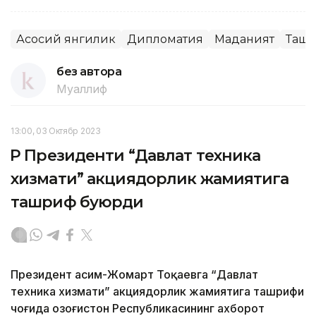
Асосий янгилик
Дипломатия
Маданият
Ташқ
без автора
Муаллиф
13:00, 03 Октябр 2023
ҚР Президенти “Давлат техника
хизмати” акциядорлик жамиятига
ташриф буюрди
Президент Қасим-Жомарт Тоқаевга “Давлат
техника хизмати” акциядорлик жамиятига ташрифи
чоғида Қозоғистон Республикасининг ахборот