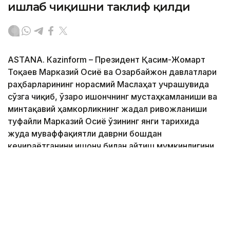
ишлаб чиқишни таклиф қилди
ASTANА. Кazinform – Президент Қасим-Жомарт
Тоқаев Марказий Осиё ва Озарбайжон давлатлари
раҳбарларининг норасмий Маслаҳат учрашувида
сўзга чиқиб, ўзаро ишончнинг мустаҳкамланиши ва
минтақавий ҳамкорликнинг жадал ривожланиши
туфайли Марказий Осиё ўзининг янги тарихида
жуда муваффақиятли даврни бошдан
кечираётганини ишонч билан айтиш мумкинлигини
таъкидлади.