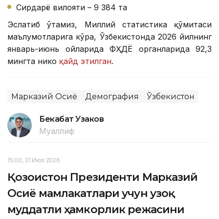
Сирдарё вилояти – 9 384 та
Эслатиб ўтамиз, Миллий статистика қўмитаси
маълумотларига кўра, Ўзбекистонда 2026 йилнинг
январь-июнь ойларида ФҲДЁ органларида 92,3
мингта никоҳ
қайд этилган
.
Марказий Осиё
Демография
Ўзбекистон
Бекабат Узаков
Муаллиф
15:00, 31 Июл 2026
Қозоғистон Президенти Марказий
Осиё мамлакатлари учун узоқ
муддатли ҳамкорлик режасини