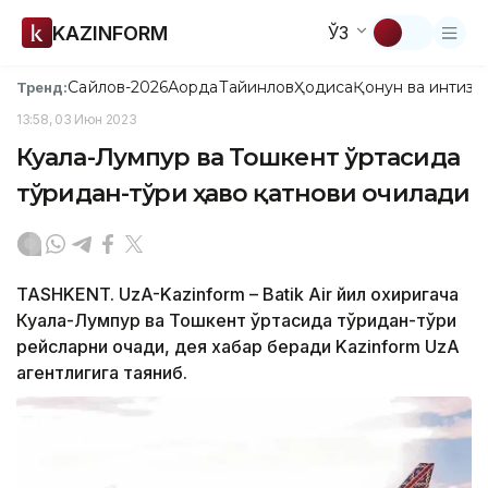
KAZINFORM
ЎЗ
Сайлов-2026
Ақорда
Тайинлов
Ҳодиса
Қонун ва интизо
Тренд:
13:58, 03 Июн 2023
Куала-Лумпур ва Тошкент ўртасида
тўғридан-тўғри ҳаво қатнови очилади
TASHKENT. UzA-Kazinform – Batik Air йил охиригача
Куала-Лумпур ва Тошкент ўртасида тўғридан-тўғри
рейсларни очади, дея хабар беради Kazinform UzA
агентлигига таяниб.