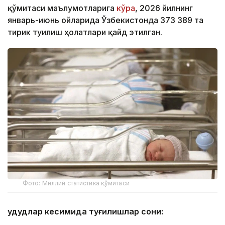
қўмитаси маълумотларига
кўра
, 2026 йилнинг
январь-июнь ойларида Ўзбекистонда 373 389 та
тирик туғилиш ҳолатлари қайд этилган.
Фото: Миллий статистика қўмитаси
Ҳудудлар кесимида туғилишлар сони: