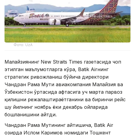
Фото: UzA
Малайзиянинг New Straits Times газетасида чоп
этилган маълумотларга кўра, Batik Airнинг
стратегик ривожланиш бўйича директори
Чандран Рама Мути авиакомпания Малайзия ва
Ўзбекистон ўртасида ҳафтасига уч марта парвоз
қилишни режалаштираётганини ва биринчи рейс
шу йилнинг ноябрь ёки декабрь ойларида
бошланишини айтди.
Чандран Рама Мутининг айтишича, Batik Air
ҳозирда Ислом Каримов номидаги Тошкент