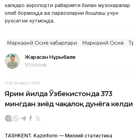
халқаро аэропорти раҳбарияти билан музокаралар
олиб бормоқда ва парвозларни бошлаш учун
рухсатни кутмоқда.
Марказий Осиё хабарлари
Марказий Осиё
Тра
Жарасқан Нұрыбаев
Муаллиф
11:15, 05 Август 2026
Ярим йилда Ўзбекистонда 373
мингдан зиёд чақалоқ дунёга келди
TASHKENT. Kazinform — Миллий статистика