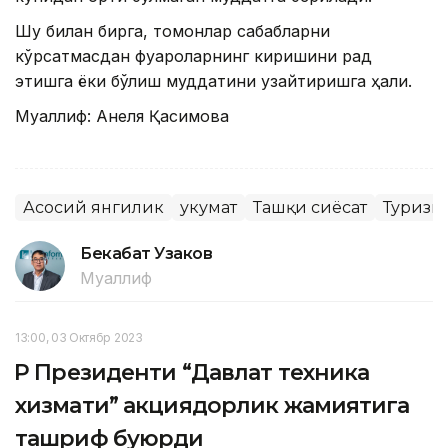
Шу билан бирга, томонлар сабабларни
кўрсатмасдан фуқароларнинг киришини рад
этишга ёки бўлиш муддатини узайтиришга ҳақли.
Муаллиф: Анеля Қасимова
Асосий янгилик
Ҳукумат
Ташқи сиёсат
Туризм
Бекабат Узаков
Муаллиф
13:00, 03 Октябр 2023
ҚР Президенти “Давлат техника
хизмати” акциядорлик жамиятига
ташриф буюрди