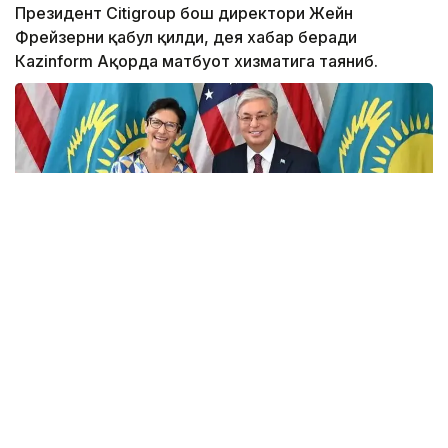
Президент Citigroup бош директори Жейн
Фрейзерни қабул қилди, дея хабар беради
Кazinform Ақорда матбуот хизматига таяниб.
Фото: Ақорда
Учрашувда Америка молиявий холдингининг
мамлакатдаги фаолияти кўламини кенгайтириш
истиқболлари муҳокама қилинди.
Мамлакатдаги ягона Америка банки бўлган Citibank