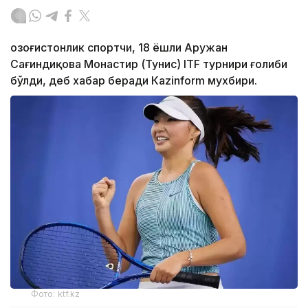
Қозоғистонлик спортчи, 18 ёшли Аружан
Сағиндиқова Монастир (Тунис) ITF турнири ғолиби
бўлди, деб хабар беради Каzinform мухбири.
Фото: ktf.kz