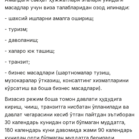
мақсадлар учун виза талабларидан озод қилинади:
- шахсий ишларни амалга ошириш;
- туризм;
- даволаниш;
- халқаро юк ташиш;
- транзит;
- бизнес мақсадлари (шартномалар тузиш,
музокаралар ўтказиш, консалтинг хизматларини
кўрсатиш ва бошқа бизнес мақсадлари).
Визасиз режим бошқа томон давлати ҳудудига
кириш, чиқиш, транзитга нисбатан қўлланилади ва
давлат чегарасини кесиб ўтган пайтдан эътиборан
30 календарь кунидан ортиқ бўлмаган муддатга,
180 календарь куни давомида жами 90 календарь
кунидан ортиқ бўлмаган муддатга берилади.