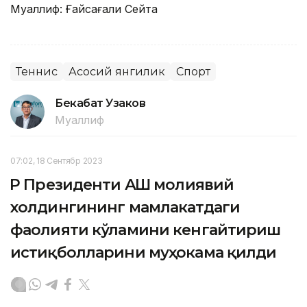
Муаллиф: Ғайсағали Сейтақ
Теннис
Асосий янгилик
Спорт
Бекабат Узаков
Муаллиф
07:02, 18 Сентябр 2023
ҚР Президенти АҚШ молиявий
холдингининг мамлакатдаги
фаолияти кўламини кенгайтириш
истиқболларини муҳокама қилди