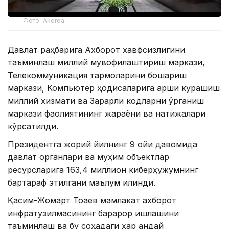
Фото: Akorda
Давлат раҳбарига Ахборот хавфсизлигини
таъминлаш миллий мувофиқлаштириш маркази,
Телекоммуникация тармоқларини бошқариш
маркази, Компьютер ҳодисаларига қарши курашиш
миллий хизмати ва Зарарли кодларни ўрганиш
маркази фаолиятининг жараёни ва натижалари
кўрсатилди.
Президентга жорий йилнинг 9 ойи давомида
давлат органлари ва муҳим объектлар
ресурсларига 163,4 миллион киберҳужумнинг
бартараф этилгани маълум қилинди.
Қасим-Жомарт Тоқаев мамлакат ахборот
инфратузилмасининг барқарор ишлашини
таъминлаш ва бу соҳадаги ҳар қандай