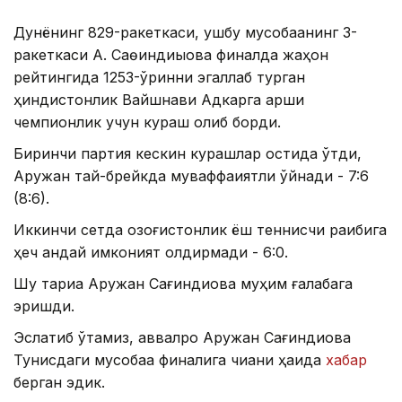
Дунёнинг 829-ракеткаси, ушбу мусобақанинг 3-
ракеткаси А. Саөиндиыова финалда жаҳон
рейтингида 1253-ўринни эгаллаб турган
ҳиндистонлик Вайшнави Адкарга қарши
чемпионлик учун кураш олиб борди.
Биринчи партия кескин курашлар остида ўтди,
Аружан тай-брейкда муваффақиятли ўйнади - 7:6
(8:6).
Иккинчи сетда қозоғистонлик ёш теннисчи рақибига
ҳеч қандай имконият қолдирмади - 6:0.
Шу тариқа Аружан Сағиндиқова муҳим ғалабага
эришди.
Эслатиб ўтамиз, аввалроқ Аружан Сағиндиқова
Тунисдаги мусобақа финалига чиққани ҳақида
хабар
берган эдик.