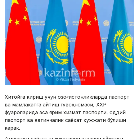
Хитойга кириш учун қозоғистонликларда паспорт
ва мамлакатга қайтиш гувоҳномаси, ХХР
фуқароларида эса ярим хизмат паспорти, оддий
паспорт ва вақтинчалик саёҳат ҳужжати бўлиши
керак.
Амалдаги саёҳат ҳужжатлари эгалари қуйидаги