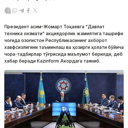
Президент Қасим-Жомарт Тоқаевга “Давлат
техника хизмати” акциядорлик жамиятига ташрифи
чоғида Қозоғистон Республикасининг ахборот
хавфсизлигини таъминлаш ва ҳозирги ҳолати бўйича
чора-тадбирлар тўғрисида маълумот берилди, деб
хабар беради Каzinform Акордага таяниб.