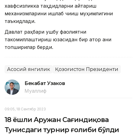
хавфсизликка таҳдидларни қайтариш
механизмларини ишлаб чиқиш муҳимлигини
таъкидлади.
Давлат раҳбари ушбу фаолиятни
такомиллаштириш юзасидан бир қатор аниқ
топшириқлар берди.
Асосий янгилик
Қозоғистон Президенти
Бекабат Узаков
Муаллиф
09:05, 18 Сентябр 2023
18 ёшли Аружан Сағиндиқова
Тунисдаги турнир ғолиби бўлди