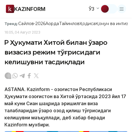
KAZINFORM
ЎЗ
Сайлов-2026
Ақорда
Тайинлов
Ҳодиса
Қонун ва интизо
Тренд:
16:05, 04 Август 2023
ҚР Ҳукумати Хитой билан ўзаро
визасиз режим тўғрисидаги
келишувни тасдиқлади
ASTANА. Кazinform - Қозоғистон Республикаси
Ҳукумати Қозоғистон ва Хитой ўртасида 2023 йил 17
май куни Сиан шаҳрида эришилган виза
талабларидан ўзаро озод қилиш тўғрисидаги
келишувни маъқуллади, деб хабар беради
Кazinform мухбири.