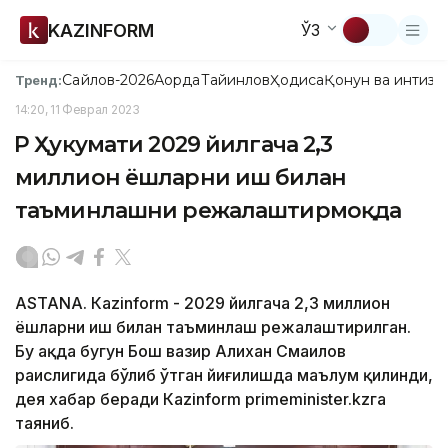
KAZINFORM
ЎЗ
Сайлов-2026
Ақорда
Тайинлов
Ҳодиса
Қонун ва интизо
Тренд:
14:20, 11 Феврал 2023
ҚР Ҳукумати 2029 йилгача 2,3
миллион ёшларни иш билан
таъминлашни режалаштирмоқда
ASTANА. Кazinform - 2029 йилгача 2,3 миллион
ёшларни иш билан таъминлаш режалаштирилган.
Бу ҳақда бугун Бош вазир Алихан Смаилов
раислигида бўлиб ўтган йиғилишда маълум қилинди,
дея хабар беради Кazinform primeminister.kzга
таяниб.