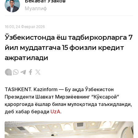
Бекабат Узаков
Муаллиф
16:00, 24 Феврал 2026
Ўзбекистонда ёш тадбиркорларга 7
йил муддатгача 15 фоизли кредит
ажратилади
TASHKENT. Kazinform — Бу ҳақда Ўзбекистон
Президенти Шавкат Мирзиёевнинг “Кўксарой”
қароргоҳида ёшлар билан мулоқотида таъкидланди,
деб хабар беради
UzA
.