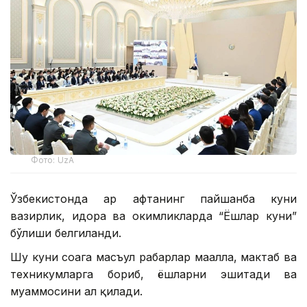
Фото: UzA
Ўзбекистонда ҳар ҳафтанинг пайшанба куни
вазирлик, идора ва ҳокимликларда “Ёшлар куни”
бўлиши белгиланди.
Шу куни соҳага масъул раҳбарлар маҳалла, мактаб ва
техникумларга бориб, ёшларни эшитади ва
муаммосини ҳал қилади.