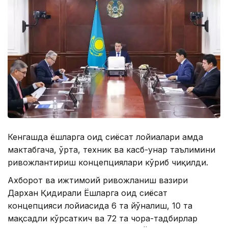
Кенгашда ёшларга оид сиёсат лойиҳалари ҳамда
мактабгача, ўрта, техник ва касб-ҳунар таълимини
ривожлантириш концепциялари кўриб чиқилди.
Ахборот ва ижтимоий ривожланиш вазири
Дархан Қидирали Ёшларга оид сиёсат
концепцияси лойиҳасида 6 та йўналиш, 10 та
мақсадли кўрсаткич ва 72 та чора-тадбирлар