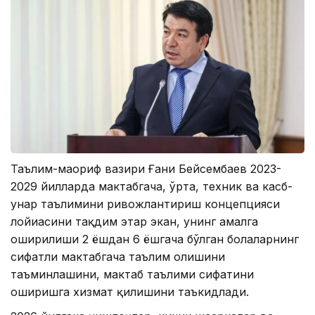
Таълим-маориф вазири Ғани Бейсембаев 2023-
2029 йилларда мактабгача, ўрта, техник ва касб-
ҳунар таълимини ривожлантириш концепцияси
лойиҳасини тақдим этар экан, унинг амалга
оширилиши 2 ёшдан 6 ёшгача бўлган болаларнинг
сифатли мактабгача таълим олишини
таъминлашини, мактаб таълими сифатини
оширишга хизмат қилишини таъкидлади.