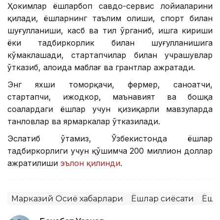
Ҳокимлар ёшларбоп савдо-сервис лойиҳаларини
қилади, ёшларнинг таълим олиши, спорт билан
шуғулланиши, касб ва тил ўрганиб, ишга кириши
ёки тадбиркорлик билан шуғулланишига
кўмаклашади, стартапчилар билан учрашувлар
ўтказиб, алоҳида маблағ ва грантлар ажратади.
Энг яхши томорқачи, фермер, саноатчи,
стартапчи, ижодкор, маънавият ва бошқа
соҳалардаги ёшлар учун қизиқарли мавзуларда
танловлар ва ярмаркалар ўтказилади.
Эслатиб ўтамиз, Ўзбекистонда ёшлар
тадбиркорлиги учун қўшимча 200 миллион доллар
ажратилиши
эълон қилинди
.
Марказий Осиё хабарлари
Ёшлар сиёсати
Ёшл