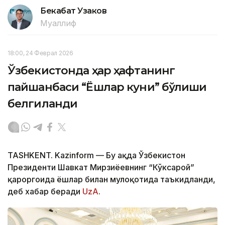
Бекабат Узаков
Муаллиф
18:00, 24 Феврал 2026
Ўзбекистонда ҳар ҳафтанинг
пайшанбаси “Ёшлар куни” бўлиши
белгиланди
TASHKENT. Kazinform — Бу ҳақда Ўзбекистон
Президенти Шавкат Мирзиёевнинг “Кўксарой”
қароргоҳида ёшлар билан мулоқотида таъкидланди,
деб хабар беради
UzA
.