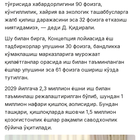
тўғрисида хабардорлигини 90 фоизга,
кўнгиллилик, хайрия ва экологик ташаббусларга
жалб қилиш даражасини эса 32 фоизга етказиш
ниятидамиз», — деди Д. Қидирали.
Шу билан бирга, Концепция лойиҳасида ёш
тадбиркорлар улушини 30 фоизга, бандликка
кўмаклашиш марказларига мурожаат
қилаётганлар орасида иш билан таъминланган
ёшлар улушини эса 61 фоизга ошириш кўзда
тутилган.
2029 йилгача 2,3 миллион ёшни иш билан
таъминлаш режалаштирилган бўлиб, шундан 1
миллион нафари қишлоқ аҳолисидир. Бундан
ташқари, қишлоқларда яшовчи 1,5 миллион
қозоғистонлик ёшлар рақамли саводхонлик
бўйича ўқитилади.