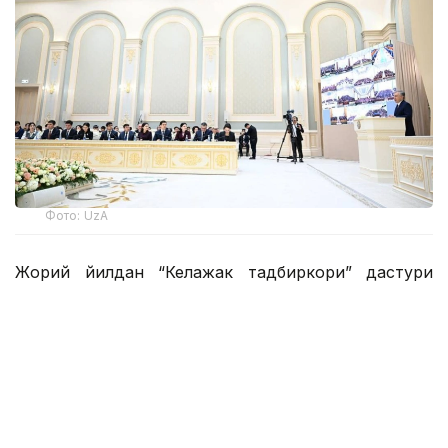
Фото: UzA
Жорий йилдан “Келажак тадбиркори” дастури
ишга туширилади ва ёш тадбиркорларга 7 йил
муддатгача 15 фоизли кредит ажратиш
бошланади.
Хусусан, ўзини ўзи банд қилган ёшларга гаровсиз
20 миллион сўмгача, тадбиркорлик кўникмасига
эга бўлиб, ўз бизнесини бошлаётганларга 300