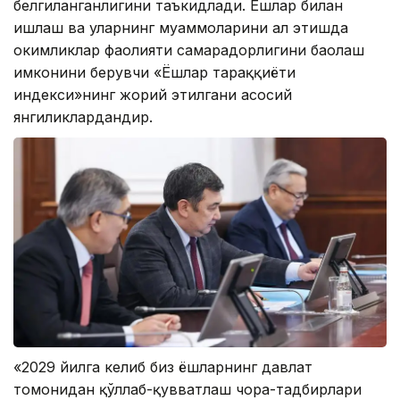
белгиланганлигини таъкидлади. Ёшлар билан
ишлаш ва уларнинг муаммоларини ҳал этишда
ҳокимликлар фаолияти самарадорлигини баҳолаш
имконини берувчи «Ёшлар тараққиёти
индекси»нинг жорий этилгани асосий
янгиликлардандир.
«2029 йилга келиб биз ёшларнинг давлат
томонидан қўллаб-қувватлаш чора-тадбирлари