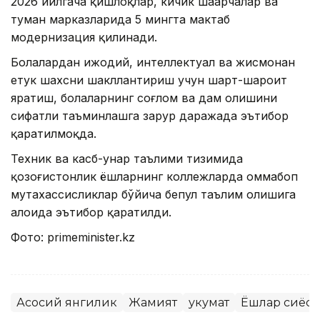
2026 йилгача қишлоқлар, кичик шаҳарчалар ва
туман марказларида 5 мингта мактаб
модернизация қилинади.
Болалардан ижодий, интеллектуал ва жисмонан
етук шахсни шакллантириш учун шарт-шароит
яратиш, болаларнинг соғлом ва дам олишини
сифатли таъминлашга зарур даражада эътибор
қаратилмоқда.
Техник ва касб-ҳунар таълими тизимида
қозоғистонлик ёшларнинг коллежларда оммабоп
мутахассисликлар бўйича бепул таълим олишига
алоҳида эътибор қаратилди.
Фото: primeminister.kz
Асосий янгилик
Жамият
Ҳукумат
Ёшлар сиёса