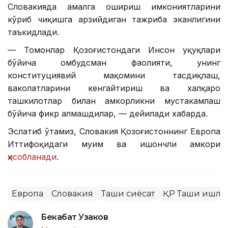
Словакияда амалга ошириш имкониятларини
кўриб чиқишга арзийдиган тажриба эканлигини
таъкидлади.
— Томонлар Қозоғистондаги Инсон ҳуқуқлари
бўйича омбудсман фаолияти, унинг
конституциявий мақомини тасдиқлаш,
ваколатларини кенгайтириш ва халқаро
ташкилотлар билан ҳамкорликни мустаҳкамлаш
бўйича фикр алмашдилар, — дейилади хабарда.
Эслатиб ўтамиз, Словакия Қозоғистоннинг Европа
Иттифоқидаги муҳим ва ишончли ҳамкори
ҳисобланади
.
Европа
Словакия
Ташқи сиёсат
ҚР Ташқи ишла
Бекабат Узаков