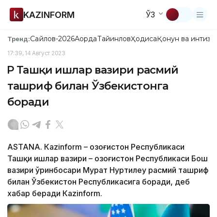
KAZINFORM
ЎЗ
Сайлов-2026
Ақорда
Тайинлов
Ҳодиса
Қонун ва интизо
Тренд:
17:39, 14 Август 2023
ҚР Ташқи ишлар вазири расмий
ташриф билан Ўзбекистонга
боради
ASTANА. Кazinform – Қозоғистон Республикаси
Ташқи ишлар вазири – Қозоғистон Республикаси Бош
вазири ўринбосари Мурат Нуртилеу расмий ташриф
билан Ўзбекистон Республикасига боради, деб
хабар беради Кazinform.