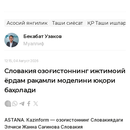
Асосий янгилик
Ташқи сиёсат
ҚР Ташқи ишлар 
Бекабат Узаков
Муаллиф
12:15, 04 Август 2026
Словакия Қозоғистоннинг ижтимоий
ёрдам рақамли моделини юқори
баҳолади
ASTANА. Кazinform — Қозоғистоннинг Словакиядаги
Элчиси Жанна Сағинова Словакия