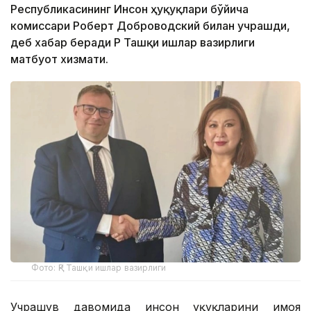
Республикасининг Инсон ҳуқуқлари бўйича
комиссари Роберт Доброводский билан учрашди,
деб хабар беради ҚР Ташқи ишлар вазирлиги
матбуот хизмати.
Фото: ҚР Ташқи ишлар вазирлиги
Учрашув давомида инсон ҳуқуқларини ҳимоя