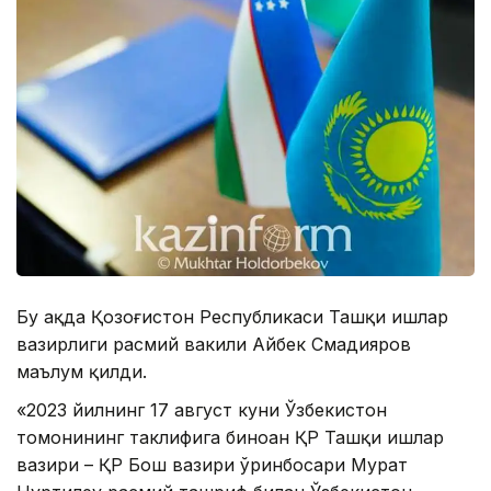
Бу ҳақда Қозоғистон Республикаси Ташқи ишлар
вазирлиги расмий вакили Айбек Смадияров
маълум қилди.
«2023 йилнинг 17 август куни Ўзбекистон
томонининг таклифига биноан ҚР Ташқи ишлар
вазири – ҚР Бош вазири ўринбосари Мурат