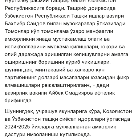
Нуртилеу расмий ташриф билан Ўзбекистон
Республикасига боради. Ташриф доирасида
Ўзбекистон Республикаси Ташқи ишлар вазири
Бахтиёр Саидов билан музокаралар ўтказилади.
Томонлар кўп томонлама ўзаро манфаатли
ҳамкорликни янада мустаҳкамлаш ҳолати ва
истиқболларини муҳокама қилишлари, юқори ва
олий даражада эришилган келишувларни амалга
оширишнинг боришини кўриб чиқишлари,
шунингдек, минтақавий ва халқаро кун
тартибининг долзарб масалалари юзасидан фикр
алмашишлари режалаштирилган«, - деди
вазирлик вакили Айбек Смадияров ҳафталик
брифингда.
Шунингдек, учрашув якунларига кўра, Қозоғистон
ва Ўзбекистон ташқи сиёсат идоралари ўртасида
2024-2025 йилларга мўлжалланган ҳамкорлик
дастури имзоланиши кутилмоқда.