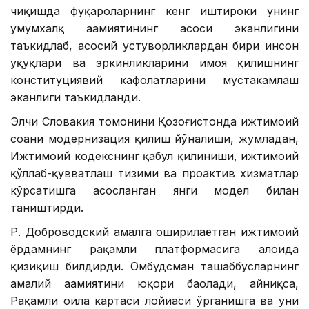
чиқишда фуқароларнинг кенг иштироки унинг
умумхалқ аҳамиятининг асоси эканлигини
таъкидлаб, асосий устуворликлардан бири инсон
ҳуқуқлари ва эркинликларини ҳимоя қилишнинг
конституциявий кафолатларини мустаҳкамлаш
эканлиги таъкидланди.
Элчи Словакия томонини Қозоғистонда ижтимоий
соҳани модернизация қилиш йўналиши, жумладан,
Ижтимоий кодекснинг қабул қилиниши, ижтимоий
қўллаб-қувватлаш тизими ва проактив хизматлар
кўрсатишга асосланган янги модел билан
таништирди.
Р. Доброводский амалга оширилаётган ижтимоий
ёрдамнинг рақамли платформасига алоҳида
қизиқиш билдирди. Омбудсман ташаббусларнинг
амалий аҳамиятини юқори баҳолади, айниқса,
Рақамли оила картаси лойиҳаси ўрганишга ва уни