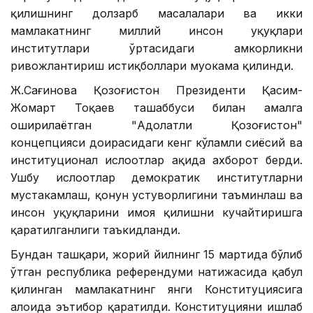
қилишнинг долзарб масалалари ва икки
мамлакатнинг миллий инсон ҳуқуқлари
институтлари ўртасидаги ҳамкорликни
ривожлантириш истиқболлари муҳокама қилинди.
Ж.Сағинова Қозоғистон Президенти Қасим-
Жомарт Тоқаев ташаббуси билан амалга
оширилаётган "Адолатли Қозоғистон"
концепцияси доирасидаги кенг кўламли сиёсий ва
институционал ислоҳотлар ҳақида ахборот берди.
Ушбу ислоҳотлар демократик институтларни
мустаҳкамлаш, қонун устуворлигини таъминлаш ва
инсон ҳуқуқларини ҳимоя қилишни кучайтиришга
қаратилганлиги таъкидланди.
Бундан ташқари, жорий йилнинг 15 мартида бўлиб
ўтган республика референдуми натижасида қабул
қилинган мамлакатнинг янги Конституциясига
алоҳида эътибор қаратилди. Конституцияни ишлаб