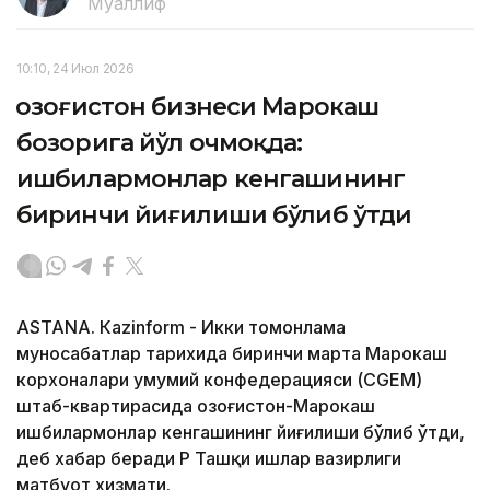
Муаллиф
10:10, 24 Июл 2026
Қозоғистон бизнеси Марокаш
бозорига йўл очмоқда:
ишбилармонлар кенгашининг
биринчи йиғилиши бўлиб ўтди
ASTANА. Кazinform - Икки томонлама
муносабатлар тарихида биринчи марта Марокаш
корхоналари умумий конфедерацияси (CGEM)
штаб-квартирасида Қозоғистон-Марокаш
ишбилармонлар кенгашининг йиғилиши бўлиб ўтди,
деб хабар беради ҚР Ташқи ишлар вазирлиги
матбуот хизмати.