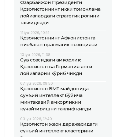
Озарбайжон Президенти
Қозоғистоннинг икки томонлама
лойиҳалардаги стратегик ролини
таъкидлади
11 iyul 2026, 10:51
Қозоғистоннинг Афғонистонга
нисбатан прагматик позицияси
10 iyul 2026, 11:38
Сув соҳасидаги ҳамкорлик:
Қозоғистон ва Германия янги
лойиҳаларни кўриб чиқди
07 iyul 2026, 09:50
Қозоғистон БМТ майдонида
сунъий интеллект бўйича
минтақавий ҳамкорликни
кучайтиришни таклиф қилди
03 iyul 2026, 12:40
Қозоғистон жаҳон даражасидаги
сунъий интеллект кластерини