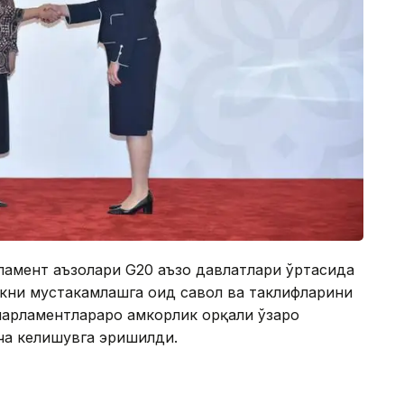
амент аъзолари G20 аъзо давлатлари ўртасида
кни мустаҳкамлашга оид савол ва таклифларини
арламентлараро ҳамкорлик орқали ўзаро
ча келишувга эришилди.