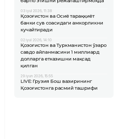
барпо этишни режалаштирмоқда
03 iyul 2026, 11:38
Қозоғистон ва Осиё тараққиёт
банки сув соҳасидаги ҳамкорликни
кучайтиради
02 iyul 2026, 14:10
Қозоғистон ва Туркманистон ўзаро
савдо айланмасини 1 миллиард
долларга етказишни мақсад
қилган
29 iyun 2026, 15:55
LIVE: Грузия Бош вазирининг
Қозоғистонга расмий ташрифи