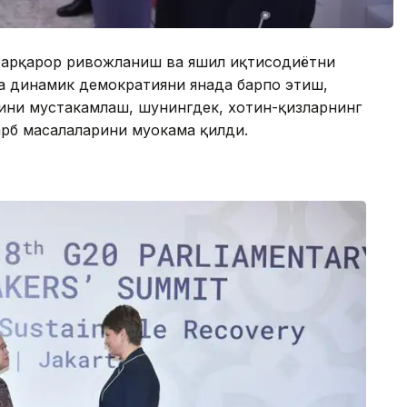
 барқарор ривожланиш ва яшил иқтисодиётни
 динамик демократияни янада барпо этиш,
ини мустаҳкамлаш, шунингдек, хотин-қизларнинг
рб масалаларини муҳокама қилди.