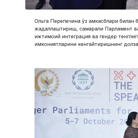
Ольга Перепечина ўз ҳамкасблари билан
жадаллаштириш, самарали Парламент ва
ижтимоий интеграция ва гендер тенглиг
имкониятларини кенгайтиришнинг долза