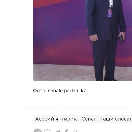
Фото: senate.parlam.kz
Асосий янгилик
Сенат
Ташқи сиёсат