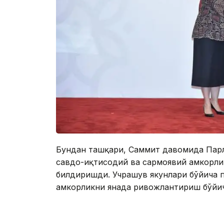
Бундан ташқари, Саммит давомида Парл
савдо-иқтисодий ва сармоявий ҳамкорли
билдиришди. Учрашув якунлари бўйича п
ҳамкорликни янада ривожлантириш бўйи