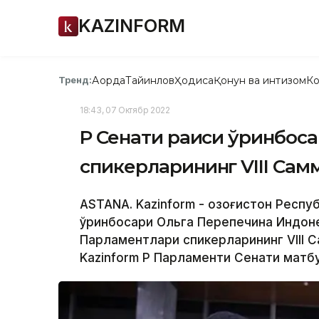
KAZINFORM
Ақорда
Тайинлов
Ҳодиса
Қонун ва интизом
Ко
Тренд:
18:43, 07 Октябр 2022
ҚР Сенати раиси ўринбос
спикерларининг VIII Са
ASTANA. Kazinform - Қозоғистон Респ
ўринбосари Ольга Перепечина Индон
Парламентлари спикерларининг VIII 
Kazinform ҚР Парламенти Сенати матб