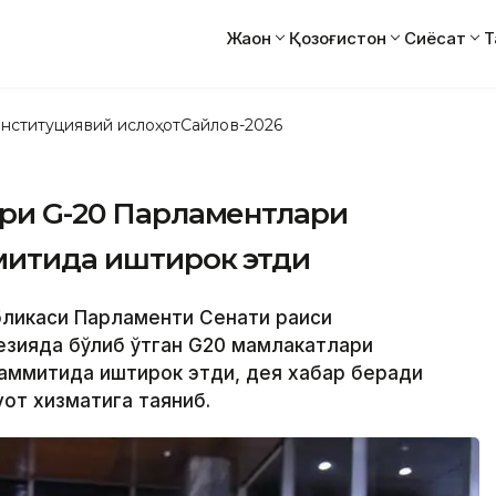
Жаҳон
Қозоғистон
Сиёсат
Т
нституциявий ислоҳот
Сайлов-2026
ари G-20 Парламентлари
ммитида иштирок этди
убликаси Парламенти Сенати раиси
езияда бўлиб ўтган G20 мамлакатлари
Саммитида иштирок этди, дея хабар беради
уот хизматига таяниб.