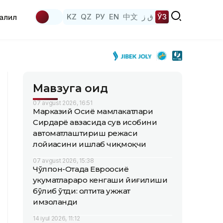
KZ
QZ
РУ
EN
中文
ق ز
ЎЗ
аҳлил
Мавзуга оид
07 avgust 2026, 16:51
Марказий Осиё мамлакатлари
Сирдарё ҳавзасида сув ҳисобини
автоматлаштириш режаси
лойиҳасини ишлаб чиқмоқчи
07 avgust 2026, 15:38
Чўлпон-Отада Евроосиё
ҳукуматлараро кенгаши йиғилиши
бўлиб ўтди: олтита ҳужжат
имзоланди
14 iyul 2026, 11:12