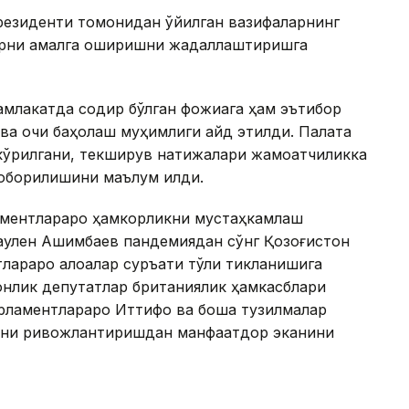
резиденти томонидан қўйилган вазифаларнинг
ларни амалга оширишни жадаллаштиришга
млакатда содир бўлган фожиага ҳам эътибор
 ва очиқ баҳолаш муҳимлиги қайд этилди. Палата
 кўрилгани, текширув натижалари жамоатчиликка
 юборилишини маълум қилди.
аментлараро ҳамкорликни мустаҳкамлаш
Маулен Ашимбаев пандемиядан сўнг Қозоғистон
араро алоқалар суръати тўлиқ тикланишига
тонлик депутатлар британиялик ҳамкасблари
ламентлараро Иттифоқ ва бошқа тузилмалар
рни ривожлантиришдан манфаатдор эканини