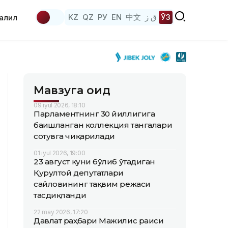
KZ
QZ
РУ
EN
中文
ق ز
ЎЗ
аҳлил
Мавзуга оид
09 iyul 2026, 18:10
Парламентнинг 30 йиллигига
бағишланган коллекция тангалари
сотувга чиқарилади
01 iyul 2026, 19:00
23 август куни бўлиб ўтадиган
Қурултой депутатлари
сайловининг тақвим режаси
тасдиқланди
22 may 2026, 17:20
Давлат раҳбари Мажилис раиси