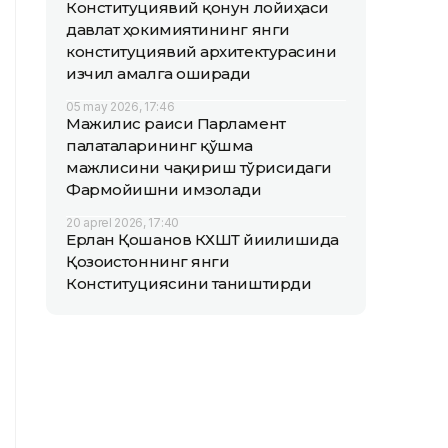
Конституциявий қонун лойиҳаси
давлат ҳокимиятининг янги
конституциявий архитектурасини
изчил амалга оширади
05 may 2026, 17:46
Мажилис раиси Парламент
палаталарининг қўшма
мажлисини чақириш тўғрисидаги
Фармойишни имзолади
20 aprel 2026, 17:40
Ерлан Қошанов КХШТ йиғилишида
Қозоғистоннинг янги
Конституциясини таништирди