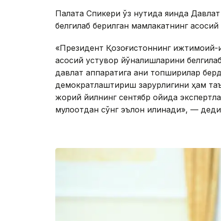
Палата Спикери ўз нутқида яқинда Давл
белгилаб берилган мамлакатнинг асосий 
«Президент Қозоғистоннинг ижтимоий-и
асосий устувор йўналишларини белгилаб
давлат аппаратига аниқ топшириқлар бер
демократлаштириш зарурлигини ҳам таъ
жорий йилнинг сентябр ойида экспертла
мулоқотдан сўнг эълон қилинади», — дед