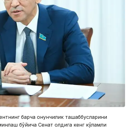
ентнинг барча қонунчилик ташаббусларини
ъминлаш бўйича Сенат олдига кенг кўламли