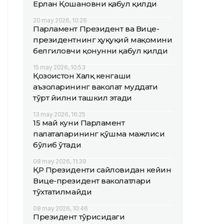
Ерлан Қошановни қабул қилди
20 may 2026, 10:26
Парламент Президент ва Вице-
президентнинг ҳуқуқий мақомини
белгиловчи қонунни қабул қилди
15 may 2026, 10:53
Қозоғистон Халқ кенгаши
аъзоларининг ваколат муддати
тўрт йилни ташкил этади
13 may 2026, 16:25
15 май куни Парламент
палаталарининг қўшма мажлиси
бўлиб ўтади
08 may 2026, 11:39
ҚР Президенти сайловидан кейин
Вице-президент ваколатлари
тўхтатилмайди
08 may 2026, 10:46
Президент тўғрисидаги