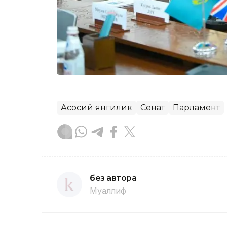
Асосий янгилик
Сенат
Парламент
без автора
Муаллиф