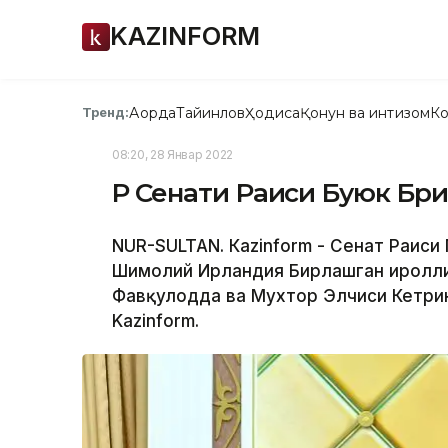
KAZINFORM
Ақорда
Тайинлов
Ҳодиса
Қонун ва интизом
Ко
Тренд:
08:20, 28 Январ 2022
ҚР Сенати Раиси Буюк Бр
NUR-SULTAN. Кazinform - Сенат Раис
Шимолий Ирландия Бирлашган Қиролли
Фавқулодда ва Мухтор Элчиси Кетрин
Kazinform.