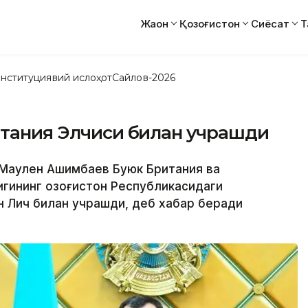
Жаҳон
Қозоғистон
Сиёсат
Т
нституциявий ислоҳот
Сайлов-2026
итания Элчиси билан учрашди
и Маулен Ашимбаев Буюк Британия ва
гининг Қозоғистон Республикасидаги
 Лич билан учрашди, деб хабар беради