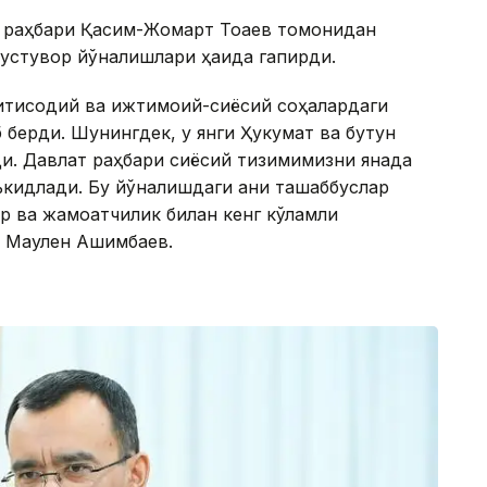
ат раҳбари Қасим-Жомарт Тоқаев томонидан
устувор йўналишлари ҳақида гапирди.
қтисодий ва ижтимоий-сиёсий соҳалардаги
 берди. Шунингдек, у янги Ҳукумат ва бутун
ди. Давлат раҳбари сиёсий тизимимизни янада
кидлади. Бу йўналишдаги аниқ ташаббуслар
р ва жамоатчилик билан кенг кўламли
и Маулен Ашимбаев.