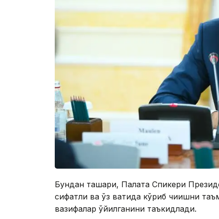
Бундан ташқари, Палата Спикери Презид
сифатли ва ўз вақтида кўриб чиқишни та
вазифалар қўйилганини таъкидлади.