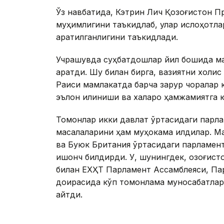
Ўз навбатида, Кэтрин Лич Қозоғистон П
муҳимлигини таъкидлаб, улар ислоҳот
қаратилганлигини таъкидлади.
Учрашувда суҳбатдошлар йил бошида ма
қаратди. Шу билан бирга, вазиятни холис
Раиси мамлакатда барча зарур чоралар
эълон қилиниши ва халқаро ҳамжамиятга
Томонлар икки давлат ўртасидаги парл
масалаларини ҳам муҳокама қилдилар. 
ва Буюк Британия ўртасидаги парламентл
ишонч билдирди. У, шунингдек, қозоғис
билан ЕХҲТ Парламент Ассамблеяси, Пар
доирасида кўп томонлама муносабатла
айтди.