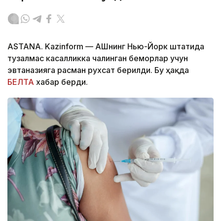
ASTANA. Kazinform — АҚШнинг Нью-Йорк штатида
тузалмас касалликка чалинган беморлар учун
эвтаназияга расман рухсат берилди. Бу ҳақда
БЕЛТА
хабар берди.