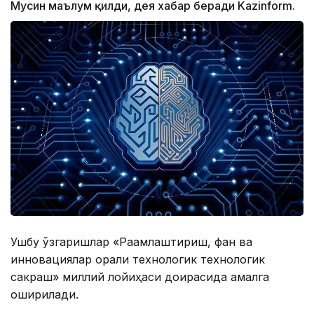
Мусин маълум қилди, дея хабар беради Kazinform.
Ушбу ўзгаришлар «Рақамлаштириш, фан ва
инновациялар орқали технологик технологик
сакраш» миллий лойиҳаси доирасида амалга
оширилади.