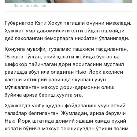
Фото: pexels.com
Губернатор Кэти Хокул тегишли қонунни имзолади.
Ҳужжат умр давомийлиги олти ойдан ошмайди,
деб баҳоланган беморларга нисбатан қўлланилади.
Қонунга мувофиқ, тузалмас ташхиси тасдиқланган,
18 ёшга тўлган, ақлий ҳолати жойида бўлган ва
шифокор тайинлаган дори воситасини мустақил
равишда қабул қила оладиган Нью-Йорк аҳолиси
ҳаётни ихтиёрий равишда якунлаш учун
мўлжалланган махсус дори-дармонни олиш
бўйича ариза бериш ҳуқуқига эга.
Ҳужжатда ушбу ҳуқуқдан фойдаланиш учун қатъий
талаблар белгиланган. Жумладан, ариза берувчи
Нью-Йорк штатида доимий яшаши ҳамда руҳий
ҳолати бўйича махсус текширувдан ўтиши лозим.