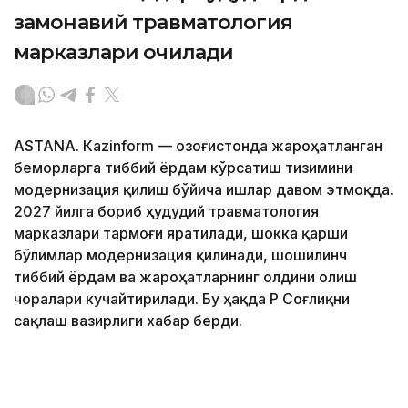
замонавий травматология
марказлари очилади
ASTANА. Кazinform — Қозоғистонда жароҳатланган
беморларга тиббий ёрдам кўрсатиш тизимини
модернизация қилиш бўйича ишлар давом этмоқда.
2027 йилга бориб ҳудудий травматология
марказлари тармоғи яратилади, шокка қарши
бўлимлар модернизация қилинади, шошилинч
тиббий ёрдам ва жароҳатларнинг олдини олиш
чоралари кучайтирилади. Бу ҳақда ҚР Соғлиқни
сақлаш вазирлиги хабар берди.