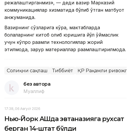
режалаштирганмиз», — деди вазир Марказий
коммуникациялар хизматида бўлиб ўтган матбуот
анжуманида.
Вазирнинг сўзларига кўра, мактабларда
болаларнинг китоб олиб юришига йўл қўймаслик
учун кўпроқ рақамли технологиялар жорий
этилмоқда, зарур материаллар рақамлаштирилмоқда.
Соғлиқни сақлаш
Тиббиёт
ҚР Рақамли ривожла
без автора
Муаллиф
17:38, 06 Август 2026
Нью-Йорк АҚШда эвтаназияга рухсат
берган 14-штат бўлди