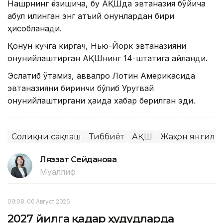
Нашрнинг ёзишича, бу АҚШда эвтаназия бўйича
қабул қилинган энг қатъий қонунлардан бири
ҳисобланади.
Қонун кучга киргач, Нью-Йорк эвтаназияни
қонунийлаштирган АҚШнинг 14-штатига айланди.
Эслатиб ўтамиз, аввалроқ Лотин Америкасида
эвтаназияни биринчи бўлиб Уругвай
қонунийлаштиргани ҳақида хабар берилган эди.
Соғлиқни сақлаш
Тиббиёт
АҚШ
Жаҳон янгили
Ляззат Сейданова
Муаллиф
09:08, 06 Август 2026
2027 йилга қадар ҳудудларда