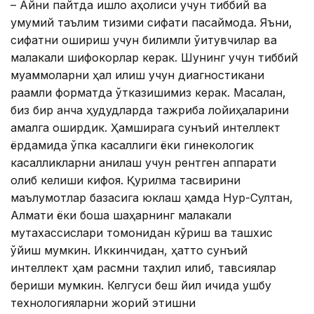
– Aйни пайтда қишлоқ аҳолиси учун тиббий ва
умумий таълим тизими сифати пасаймоқда. Яъни,
сифатни ошириш учун билимли ўқитувчилар ва
малакали шифокорлар керак. Шунинг учун тиббий
муаммоларни ҳал қилиш учун диагностикани
рақамли форматда ўтказишимиз керак. Масалан,
биз бир қанча ҳудудларда тажриба лойиҳаларини
амалга оширдик. Ҳамширага сунъий интеллект
ёрдамида ўпка касаллиги ёки гинекологик
касалликларни аниқлаш учун рентген аппарати
олиб келиши кифоя. Қурилма тасвирини
маълумотлар базасига юклаш ҳамда Нур-Султан,
Алмати ёки бошқа шаҳарнинг малакали
мутахассислари томонидан кўриш ва ташхис
қўйиш мумкин. Иккинчидан, ҳатто сунъий
интеллект ҳам расмни таҳлил қилиб, тавсиялар
бериши мумкин. Келгуси беш йил ичида ушбу
технологияларни жорий этишни