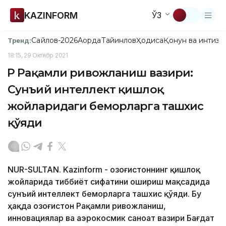
KAZINFORM
ЎЗ
Сайлов-2026
Ақорда
Тайинлов
Ҳодиса
Қонун ва интизо
Тренд:
18:15, 29 Октябр 2021
ҚР Рақамли ривожланиш вазири:
Сунъий интеллект қишлоқ
жойларидаги беморларга ташхис
қўяди
NUR-SULTAN. Kazinform - Қозоғистоннинг қишлоқ
жойларида тиббиёт сифатини ошириш мақсадида
сунъий интеллект беморларга ташхис қўяди. Бу
ҳақда Қозоғистон Рақамли ривожланиш,
инновациялар ва аэрокосмик саноат вазири Бағдат