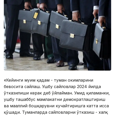
«Кейинги муҳим қадам - туман ҳокимларини
бевосита сайлаш. Ушбу сайловлар 2024 йилда
ўтказилиши керак деб ўйлайман. Умид қиламанки,
ушбу ташаббус мамлакатни демократлаштириш
ва маҳаллий бошқарувни кучайтиришга катта ҳисса
қўшади. Туманларда сайловларни ўтказиш - халқ