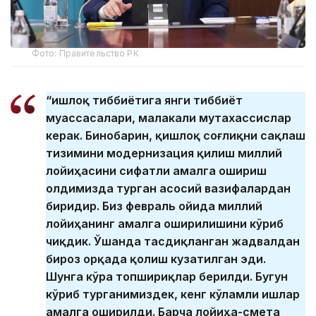
Фото: Правительство РК
“Қишлоқ тиббиётига янги тиббиёт
муассасалари, малакали мутахассислар
керак. Бинобарин, қишлоқ соғлиқни сақлаш
тизимини модернизация қилиш миллий
лойиҳасини сифатли амалга ошириш
олдимизда турган асосий вазифалардан
биридир. Биз февраль ойида миллий
лойиҳанинг амалга оширилишини кўриб
чиқдик. Ўшанда тасдиқланган жадвалдан
бироз орқада қолиш кузатилган эди.
Шунга кўра топшириқлар берилди. Бугун
кўриб турганимиздек, кенг кўламли ишлар
амалга оширилди. Барча лойиҳа-смета