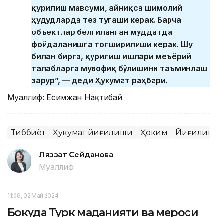
қурилиш мавсуми, айниқса шимолий
ҳудудларда тез тугаши керак. Барча
объектлар белгиланган муддатда
фойдаланишга топширилиши керак. Шу
билан бирга, қурилиш ишлари меъёрий
талабларга мувофиқ бўлишини таъминлаш
зарур”, — деди Ҳукумат раҳбари.
Муаллиф: Есимжан Нақтибай
Тиббиёт
Ҳукумат йиғилиши
Ҳоким
Йиғилиш
Ляззат Сейданова
Муаллиф
11:06, 02 Май 2024
Бокуда Турк маданияти ва мероси