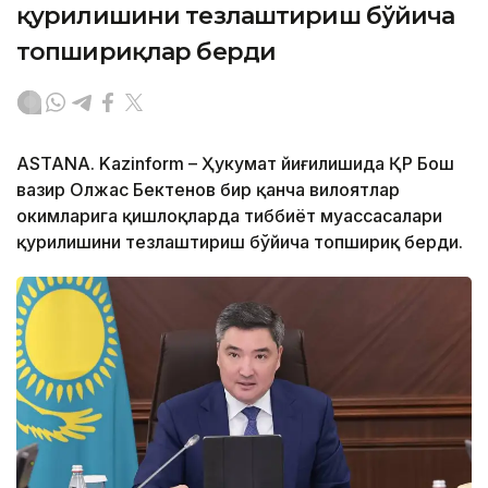
қурилишини тезлаштириш бўйича
топшириқлар берди
ASTANA. Kazinform – Ҳукумат йиғилишида ҚР Бош
вазир Олжас Бектенов бир қанча вилоятлар
ҳокимларига қишлоқларда тиббиёт муассасалари
қурилишини тезлаштириш бўйича топшириқ берди.