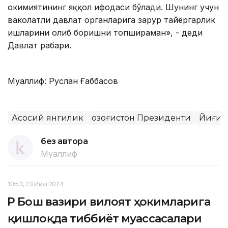
ҳокимиятининг яққол ифодаси бўлади. Шунинг учун
ваколатли давлат органларига зарур тайёргарлик
ишларини олиб боришни топшираман», - деди
Давлат раҳбари.
Муаллиф: Руслан Ғаббасов
Асосий янгилик
Қозоғистон Президенти
Йиғи
без автора
Муаллиф
10:53, 23 Июл 2024
ҚР Бош вазири вилоят ҳокимларига
қишлоқда тиббиёт муассасалари