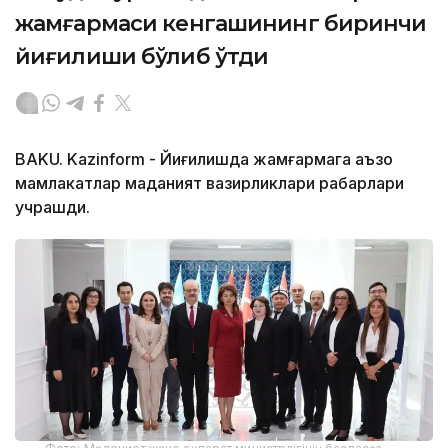
жамғармаси кенгашининг биринчи
йиғилиши бўлиб ўтди
BAKU. Kazinform - Йиғилишда жамғармага аъзо
мамлакатлар маданият вазирликлари раҳбарлари
учрашди.