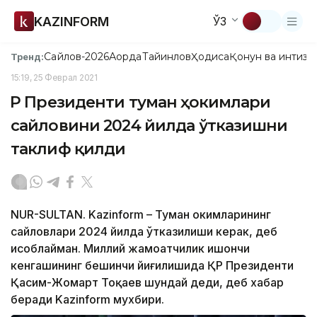
KAZINFORM
ЎЗ
Сайлов-2026
Ақорда
Тайинлов
Ҳодиса
Қонун ва интизо
Тренд:
15:19, 25 Феврал 2021
ҚР Президенти туман ҳокимлари
сайловини 2024 йилда ўтказишни
таклиф қилди
NUR-SULTAN. Kazinform – Туман ҳокимларининг
сайловлари 2024 йилда ўтказилиши керак, деб
ҳисоблайман. Миллий жамоатчилик ишончи
кенгашининг бешинчи йиғилишида ҚР Президенти
Қасим-Жомарт Тоқаев шундай деди, деб хабар
беради Kazinform мухбири.