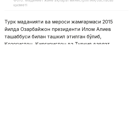
Фото: Мәдениет және ақпарат министрлігінің баспасөз
қызметі
Турк маданияти ва мероси жамғармаси 2015
йилда Озарбайжон президенти Илҳом Алиев
ташаббуси билан ташкил этилган бўлиб,
Қозоғистон, Қирғизистон ва Туркия давлат
раҳбарлари томонидан қўллаб-қувватланган.
Жамғарманинг асосий мақсади - турк маданияти
ва меросини асраб-авайлаш, ўрганиш ва тарғиб
қилиш бўйича дастур ва лойиҳаларни қўллаб-
қувватлаш ва молиялаштиришдан иборат.