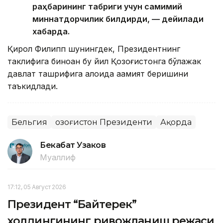
раҳбарининг табриги учун самимий
миннатдорчилик билдирди, — дейилади
хабарда.
Қирол Филипп шунингдек, Президентнинг
таклифига биноан бу йил Қозоғистонга бўлажак
давлат ташрифига алоҳида аҳамият беришини
таъкидлади.
Бельгия
Қозоғистон Президенти
Ақорда
Бекабат Узаков
Муаллиф
17:12, 05 Август 2026
Президент “Байтерек”
холдингининг ривожланиш режаси