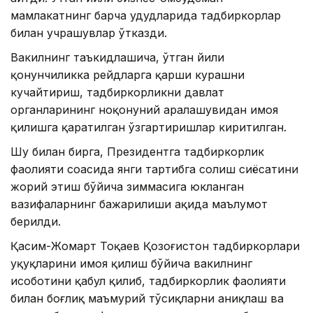
мамлакатнинг барча ҳудудларида тадбиркорлар
билан учрашувлар ўтказди.
Вакилнинг таъкидлашича, ўтган йили
қонунчиликка рейдларга қарши курашни
кучайтириш, тадбиркорликни давлат
органларининг ноқонуний аралашувидан ҳимоя
қилишга қаратилган ўзгартиришлар киритилган.
Шу билан бирга, Президентга тадбиркорлик
фаолияти соҳасида янги тартибга солиш сиёсатини
жорий этиш бўйича зиммасига юкланган
вазифаларнинг бажарилиши ҳақида маълумот
берилди.
Қасим-Жомарт Тоқаев Қозоғистон тадбиркорлари
ҳуқуқларини ҳимоя қилиш бўйича вакилнинг
ҳисоботини қабул қилиб, тадбиркорлик фаолияти
билан боғлиқ маъмурий тўсиқларни аниқлаш ва