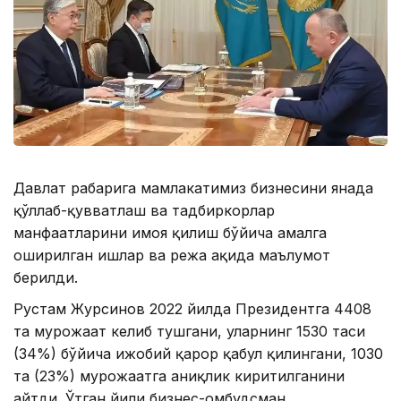
Давлат раҳбарига мамлакатимиз бизнесини янада
қўллаб-қувватлаш ва тадбиркорлар
манфаатларини ҳимоя қилиш бўйича амалга
оширилган ишлар ва режа ҳақида маълумот
берилди.
Рустам Журсинов 2022 йилда Президентга 4408
та мурожаат келиб тушгани, уларнинг 1530 таси
(34%) бўйича ижобий қарор қабул қилингани, 1030
та (23%) мурожаатга аниқлик киритилганини
айтди. Ўтган йили бизнес-омбудсман