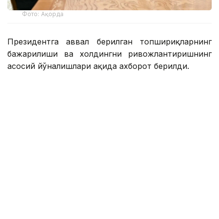
Фото: Ақорда
Президентга аввал берилган топшириқларнинг
бажарилиши ва холдингни ривожлантиришнинг
асосий йўналишлари ҳақида ахборот берилди.
Қасим-Жомарт Тоқаевга инвестиция ва кредит
портфели 14,3 триллион тенгега етиши ва 16,5
триллион тенгега етиши, йиллик соф фойда эса
400 миллиард тенгедан ошиши кутилаётгани
маълум қилинди.
— 2025 йил натижаларига кўра, холдинг
кўмагида 77,5 минг оила, жумладан,
навбатда турган 11,6 минг оила уй-жой
билан таъминланди. Ўтган йили 77 та
йирик лойиҳа ва кичик ва ўрта бизнес учун
27,4 минг лойиҳа молиялаштирилди,