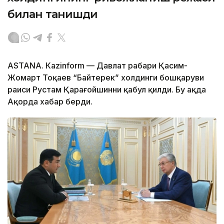
билан танишди
ASTANА. Каzinform — Давлат раҳбари Қасим-
Жомарт Тоқаев “Байтерек” холдинги бошқаруви
раиси Рустам Қарағойшинни қабул қилди. Бу ҳақда
Ақорда хабар берди.