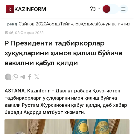
KAZINFORM
ЎЗ
Сайлов-2026
Ақорда
Тайинлов
Ҳодиса
Қонун ва интизо
Тренд:
15:46, 08 Феврал 2023
ҚР Президенти тадбиркорлар
ҳуқуқларини ҳимоя қилиш бўйича
вакилни қабул қилди
ASTANА. Кazinform – Давлат раҳбари Қозоғистон
тадбиркорлари ҳуқуқларини ҳимоя қилиш бўйича
вакили Рустам Журсиновни қабул қилди, деб хабар
беради Ақорда матбуот хизмати.