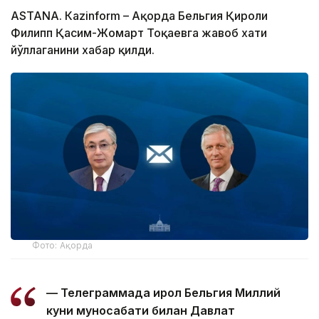
ASTANА. Кazinform – Ақорда Бельгия Қироли
Филипп Қасим-Жомарт Тоқаевга жавоб хати
йўллаганини хабар қилди.
Фото: Ақорда
— Телеграммада Қирол Бельгия Миллий
куни муносабати билан Давлат