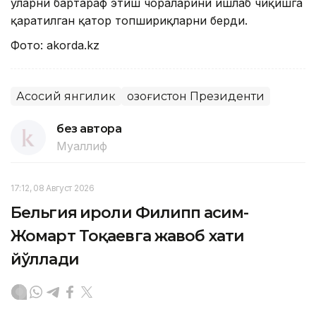
уларни бартараф этиш чораларини ишлаб чиқишга
қаратилган қатор топшириқларни берди.
Фото: аkordа.kz
Асосий янгилик
Қозоғистон Президенти
без автора
Муаллиф
17:12, 08 Август 2026
Бельгия Қироли Филипп Қасим-
Жомарт Тоқаевга жавоб хати
йўллади