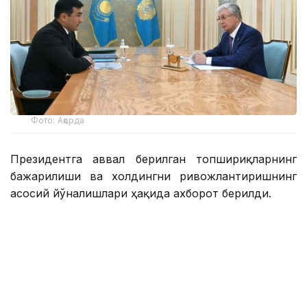
Фото: Ақорда
Президентга аввал берилган топшириқларнинг
бажарилиши ва холдингни ривожлантиришнинг
асосий йўналишлари ҳақида ахборот берилди.
Қасим-Жомарт Тоқаевга инвестиция ва кредит
портфели 14,3 триллион тенгега етиши ва 16,5
триллион тенгега етиши, йиллик соф фойда эса
400 миллиард тенгедан ошиши кутилаётгани
маълум қилинди.