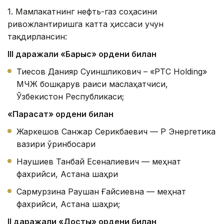
1. Мамлакатнинг нефть-газ соҳасини
ривожлантиришга катта ҳиссаси учун
тақдирлансин:
III даража
ли «Барыс» ордени билан
Тиесов Данияр Суиншликович – «PTC Holding»
МЧЖ бошқарув раиси маслаҳатчиси,
Ўзбекистон Республикаси;
«Парасат» ордени билан
Жаркешов Санжар Серикбаевич — ҚР Энергетика
вазири ўринбосари
Наушиев Танбай Есеналиевич — меҳнат
фахрийси, Астана шаҳри
Сармурзина Раушан Ғайсиевна — меҳнат
фахрийси, Астана шаҳри;
II даража
ли «Д
осты
қ» ордени билан