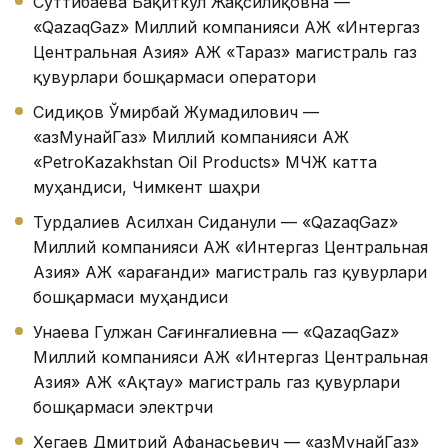
Суттибаева Бақиткул Жақсилиқовна —
«QazaqGaz» Миллий компанияси АЖ «Интергаз
Центральная Азия» АЖ «Тараз» магистраль газ
қувурлари бошқармаси оператори
Сидиқов Ўмирбай Жумадилович —
«ҚазМунайГаз» Миллий компанияси АЖ
«PetroKazakhstan Oil Products» МЧЖ катта
муҳандиси, Чимкент шаҳри
Турдалиев Асилхан Сиданули — «QazaqGaz»
Миллий компанияси АЖ «Интергаз Центральная
Азия» АЖ «Қарағанди» магистраль газ қувурлари
бошқармаси муҳандиси
Унаева Гулжан Сағинғалиевна — «QazaqGaz»
Миллий компанияси АЖ «Интергаз Центральная
Азия» АЖ «Ақтау» магистраль газ қувурлари
бошқармаси электрчи
Хегаев Дмитрий Афанасьевич — «ҚазМунайГаз»