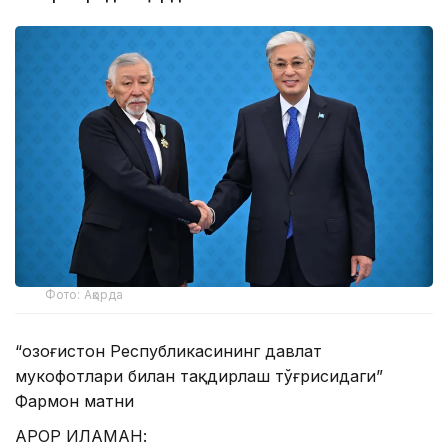
Фото: Ақорда
“Қозоғистон Республикасининг давлат
мукофотлари билан тақдирлаш тўғрисидаги”
Фармон матни
ҚАРОР ҚИЛАМАН: