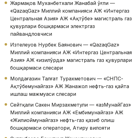
Жармақов Муханбетхали Жанабай ўғли —
«QazaqGaz» Миллий компанияси АЖ «Интергаз
Центральная Азия» АЖ «Ақтўбе» магистраль газ
қувурлари бошқармаси электргаз
пайвандловчиси
Изтелеуов Нурбек Баянович — «QazaqGaz»
Миллий компанияси АЖ «Интергаз Центральная
Азия» АЖ «Қизилўрда» магистраль газ қувурлари
бошқармаси слесари
Молдағазин Талғат Турахметович — «СНПС-
Ақтўбемунайгаз» АЖ Жанажол нефть-газ қайта
ишлаш мажмуаси слесари
Сейтқали Сакен Мирзахметули — «ҚазМунайГаз»
Миллий компанияси АЖ «Ембимунайгаз» АЖ
«Жилиоймунайгаз» нефть-газ қазиб олиш
бошқармаси оператори, Атиру вилояти