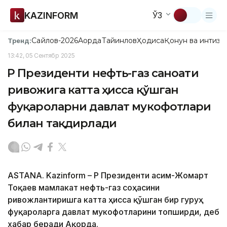
KAZINFORM
ЎЗ
Сайлов-2026
Ақорда
Тайинлов
Ҳодиса
Қонун ва интизо
Тренд:
13:42, 05 Сентябр 2025
ҚР Президенти нефть-газ саноати
ривожига катта ҳисса қўшган
фуқароларни давлат мукофотлари
билан тақдирлади
ASTANA. Kazinform – ҚР Президенти Қасим-Жомарт
Тоқаев мамлакат нефть-газ соҳасини
ривожлантиришга катта ҳисса қўшган бир гуруҳ
фуқароларга давлат мукофотларини топширди, деб
хабар беради Ақорда.