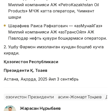
Миллий компанияси АЖ «PetroKazakhstan Oil
Products» МЧЖ катта оператори, Чимкент
шаҳри
Шарафиев Раиса Рафкатович — «ҚазМунайГаз»
Миллий компанияси АЖ «ҚазТрансОйл» АЖ
Павлодар нефть қувури бошқармаси оператори.
2. Ушбу Фармон имзоланган кундан бошлаб кучга
киради.
Қозоғистон Республикаси
Президенти
Қ. То
қаев
Астана, Ақорда, 2025 йил 3 сентябрь
Қозоғистон Президенти
Қасим-Жомарт Тоқаев
Да
Жарасқан Нұрыбаев