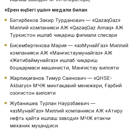
«Ерен еңбегі үшін»
медали билан
Батирбеков Закир Турданович — «QazaqGaz»
Миллий компанияси АЖ «QazaqGaz Aimaq» АЖ
Туркистон ишлаб чиқариш филиали слесари
Бисембергенова Мария — «ҚазМунайГаз» Миллий
компанияси АЖ «Манғистаумунайгаз» АЖ
«Жетибаймунайгаз» ишлаб чиқариш
бошқармаси машинисти, Манғистау вилояти
Жарлиқағанов Тимур Саинович — «QHSE-
Akbarys» МЧЖ минтақавий менежери, Ғарбий
Қозоғистон вилояти
Жубанишев Турлан Наурзбаевич —
«ҚазМунайГаз» Миллий компанияси АЖ «Атиру
нефть қайта ишлаш заводи» МЧЖ етакчи
механик муҳандиси