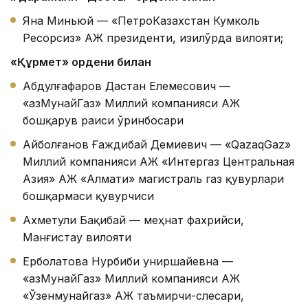
Яна Миньюй — «ПетроКазахстан Кумколь
Ресорсиз» АЖ президенти, Қизилўрда вилояти;
«Қ
ұрмет» ордени билан
Абдулғафаров Дастан Елемесович —
«ҚазМунайГаз» Миллий компанияси АЖ
бошқарув раиси ўринбосари
Айболғанов Ғаждибай Демиевич — «QazaqGaz»
Миллий компанияси АЖ «Интергаз Центральная
Азия» АЖ «Алмати» магистраль газ қувурлари
бошқармаси қувурчиси
Ахметули Бақибай — меҳнат фахрийси,
Манғистау вилояти
Ерболатова Нурбиби Қуниршайевна —
«ҚазМунайГаз» Миллий компанияси АЖ
«Ўзенмунайгаз» АЖ таъмирчи-слесари,