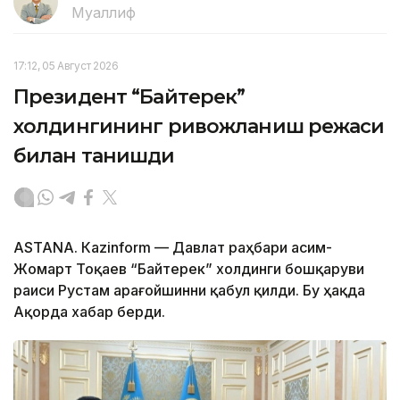
Муаллиф
17:12, 05 Август 2026
Президент “Байтерек”
холдингининг ривожланиш режаси
билан танишди
ASTANА. Каzinform — Давлат раҳбари Қасим-
Жомарт Тоқаев “Байтерек” холдинги бошқаруви
раиси Рустам Қарағойшинни қабул қилди. Бу ҳақда
Ақорда хабар берди.