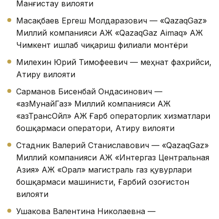
Манғистау вилояти
Масақбаев Ергеш Молдаразович — «QazaqGaz»
Миллий компанияси АЖ «QazaqGaz Aimaq» АЖ
Чимкент ишлаб чиқариш филиали монтёри
Милехин Юрий Тимофеевич — меҳнат фахрийси,
Атиру вилояти
Сарманов Бисенбай Ондасинович —
«ҚазМунайГаз» Миллий компанияси АЖ
«ҚазТрансОйл» АЖ Ғарб операторлик хизматлари
бошқармаси оператори, Атиру вилояти
Стадник Валерий Станиславович — «QazaqGaz»
Миллий компанияси АЖ «Интергаз Центральная
Азия» АЖ «Орал» магистраль газ қувурлари
бошқармаси машинисти, Ғарбий Қозоғистон
вилояти
Ушакова Валентина Николаевна —