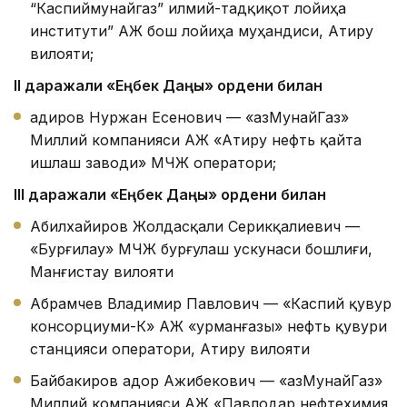
“Каспиймунайгаз” илмий-тадқиқот лойиҳа
институти” АЖ бош лойиҳа муҳандиси, Атиру
вилояти;
II даража
ли «Еңбек Даңқы» ордени билан
Қадиров Нуржан Есенович — «ҚазМунайГаз»
Миллий компанияси АЖ «Атиру нефть қайта
ишлаш заводи» МЧЖ оператори;
III даража
ли «Еңбек Даңқы» ордени билан
Абилхайиров Жолдасқали Серикқалиевич —
«Бурғилау» МЧЖ бурғулаш ускунаси бошлиғи,
Манғистау вилояти
Абрамчев Владимир Павлович — «Каспий қувур
консорциуми-К» АЖ «Қурманғазы» нефть қувури
станцияси оператори, Атиру вилояти
Байбакиров Қадор Ажибекович — «ҚазМунайГаз»
Миллий компанияси АЖ «Павлодар нефтехимия