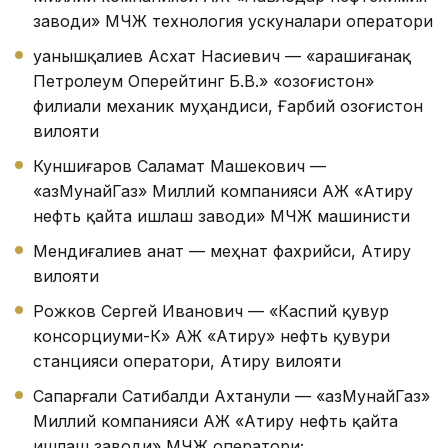
заводи» МЧЖ технология ускуналари оператори
Қуанышқалиев Асхат Насиевич — «Қарашиғанақ
Петролеум Оперейтинг Б.В.» «Қозоғистон»
филиали механик муҳандиси, Ғарбий Қозоғистон
вилояти
Куншиғаров Саламат Машекович —
«ҚазМунайГаз» Миллий компанияси АЖ «Атиру
нефть қайта ишлаш заводи» МЧЖ машинисти
Мендиғалиев Қанат — меҳнат фахрийси, Атиру
вилояти
Рожков Сергей Иванович — «Каспий қувур
консорциуми-К» АЖ «Атиру» нефть қувури
станцияси оператори, Атиру вилояти
Сапарғали Сатибалди Ахтанули — «ҚазМунайГаз»
Миллий компанияси АЖ «Атиру нефть қайта
ишлаш заводи» МЧЖ оператори;