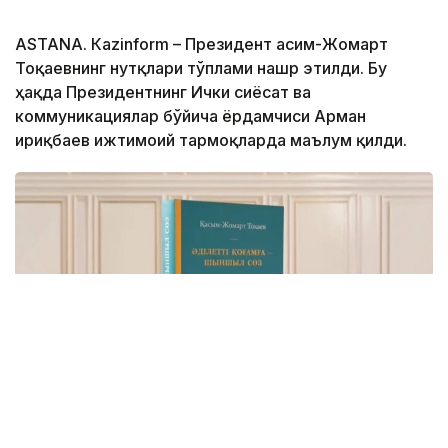
ASTANА. Кazinform – Президент Қасим-Жомарт
Тоқаевнинг нутқлари тўплами нашр этилди. Бу
ҳақда Президентнинг Ички сиёсат ва
коммуникациялар бўйича ёрдамчиси Арман
Қириқбаев ижтимоий тармоқларда маълум қилди.
Фото: видеодан скриншот