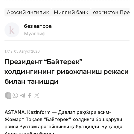
Асосий янгилик
Миллий банк
Қозоғистон Пре
без автора
Муаллиф
17:12, 05 Август 2026
Президент “Байтерек”
холдингининг ривожланиш режаси
билан танишди
ASTANА. Каzinform — Давлат раҳбари Қасим-
Жомарт Тоқаев “Байтерек” холдинги бошқаруви
раиси Рустам Қарағойшинни қабул қилди. Бу ҳақда
Ақорда хабар берди.