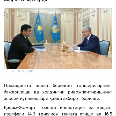
Фото: Ақорда
Президентга аввал берилган топшириқларнинг
бажарилиши ва холдингни ривожлантиришнинг
асосий йўналишлари ҳақида ахборот берилди.
Қасим-Жомарт Тоқаевга инвестиция ва кредит
портфели 14,3 триллион тенгега етиши ва 16,5