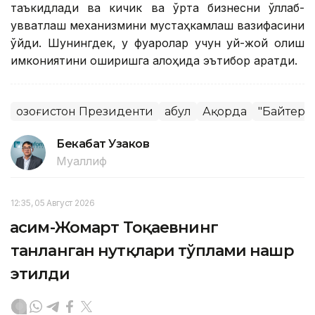
таъкидлади ва кичик ва ўрта бизнесни қўллаб-
қувватлаш механизмини мустаҳкамлаш вазифасини
қўйди. Шунингдек, у фуқаролар учун уй-жой олиш
имкониятини оширишга алоҳида эътибор қаратди.
Қозоғистон Президенти
Қабул
Ақорда
"Байтере
Бекабат Узаков
Муаллиф
12:35, 05 Август 2026
Қасим-Жомарт Тоқаевнинг
танланган нутқлари тўплами нашр
этилди