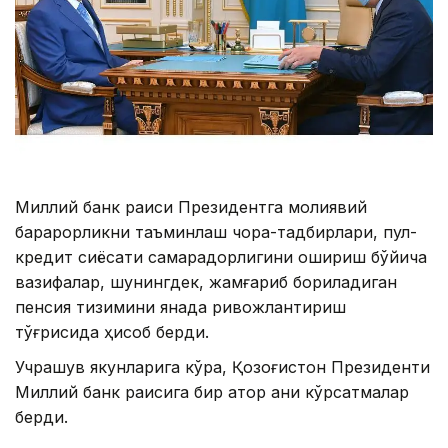
Миллий банк раиси Президентга молиявий
барқарорликни таъминлаш чора-тадбирлари, пул-
кредит сиёсати самарадорлигини ошириш бўйича
вазифалар, шунингдек, жамғариб бориладиган
пенсия тизимини янада ривожлантириш
тўғрисида ҳисоб берди.
Учрашув якунларига кўра, Қозоғистон Президенти
Миллий банк раисига бир қатор аниқ кўрсатмалар
берди.