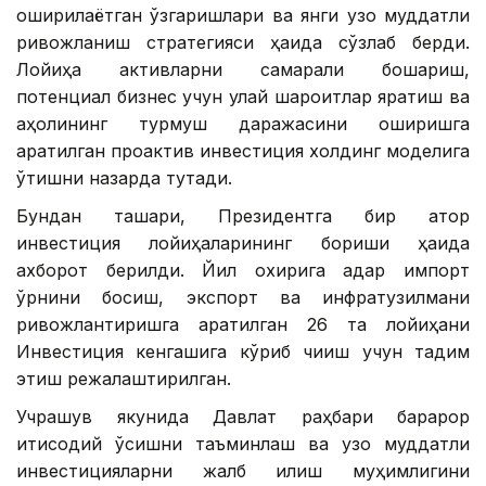
оширилаётган ўзгаришлари ва янги узоқ муддатли
ривожланиш стратегияси ҳақида сўзлаб берди.
Лойиҳа активларни самарали бошқариш,
потенциал бизнес учун қулай шароитлар яратиш ва
аҳолининг турмуш даражасини оширишга
қаратилган проактив инвестиция холдинг моделига
ўтишни назарда тутади.
Бундан ташқари, Президентга бир қатор
инвестиция лойиҳаларининг бориши ҳақида
ахборот берилди. Йил охирига қадар импорт
ўрнини босиш, экспорт ва инфратузилмани
ривожлантиришга қаратилган 26 та лойиҳани
Инвестиция кенгашига кўриб чиқиш учун тақдим
этиш режалаштирилган.
Учрашув якунида Давлат раҳбари барқарор
иқтисодий ўсишни таъминлаш ва узоқ муддатли
инвестицияларни жалб қилиш муҳимлигини