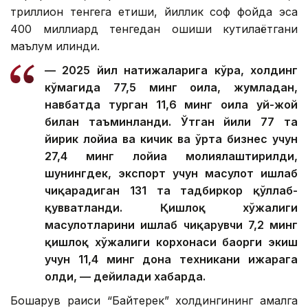
триллион тенгега етиши, йиллик соф фойда эса
400 миллиард тенгедан ошиши кутилаётгани
маълум қилинди.
— 2025 йил натижаларига кўра, холдинг
кўмагида 77,5 минг оила, жумладан,
навбатда турган 11,6 минг оила уй-жой
билан таъминланди. Ўтган йили 77 та
йирик лойиҳа ва кичик ва ўрта бизнес учун
27,4 минг лойиҳа молиялаштирилди,
шунингдек, экспорт учун маҳсулот ишлаб
чиқарадиган 131 та тадбиркор қўллаб-
қувватланди. Қишлоқ хўжалиги
маҳсулотларини ишлаб чиқарувчи 7,2 минг
қишлоқ хўжалиги корхонаси баҳорги экиш
учун 11,4 минг дона техникани ижарага
олди, — дейилади хабарда.
Бошқарув раиси “Байтерек” холдингининг амалга