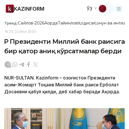
KAZINFORM
ЎЗ
Сайлов-2026
Ақорда
Тайинлов
Ҳодиса
Қонун ва интизо
Тренд:
16:30, 22 Июл 2020
ҚР Президенти Миллий банк раисига
бир қатор аниқ кўрсатмалар берди
NUR-SULTAN. Kazinform – Қозоғистон Президенти
Қасим-Жомарт Тоқаев Миллий банк раиси Ерболат
Досаевни қабул қилди, деб хабар беради Ақорда.