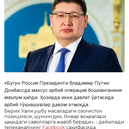
«Бугун Россия Президенти Владимир Путин
Донбассда махсус ҳарбий операция бошланганини
маълум қилди. Ҳозирда икки давлат ўртасида
ҳарбий тўқнашувлар давом этмоқда.
Берик Уали ушбу масаладаги Қозоғистон
позицияси, шунингдек, Январ воқеалари
ҳақидаги саволларга жавоб беради», - дейилади
телеканалнинг
Facebook
саҳифасида.