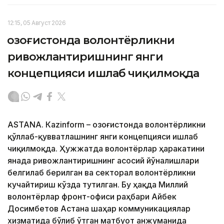
12:15, 05 Август 2026
Қозоғистонда волонтёрликни
ривожлантиришнинг янги
концепцияси ишлаб чиқилмоқда
ASTANА. Кazinform – Қозоғистонда волонтёрликни
қўллаб-қувватлашнинг янги концепцияси ишлаб
чиқилмоқда. Ҳужжатда волонтёрлар ҳаракатини
янада ривожлантиришнинг асосий йўналишлари
белгилаб берилган ва секторал волонтёрликни
кучайтириш кўзда тутилган. Бу ҳақда Миллий
волонтёрлар фронт-офиси раҳбари Айбек
Досимбетов Астана шаҳар коммуникациялар
хизматида бўлиб ўтган матбуот анжуманида