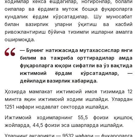
ходимлар кекса ёшдагилар, ногиронлар, болали
оилалар ва ёрдамга муҳтож бошқа фуқароларга
кундалик ёрдам кўрсатадилар. Шу муносабат
билан вазирлик уларни ўқитиш ва касбий
ривожлантириш бўйича тизимли ишларни амалга
оширмоқда.
— Бунинг натижасида мутахассислар янги
билим ва тажриба орттирадилар ҳамда
фуқароларга юқори сифатли ва ўз вақтида
ижтимоий ёрдам кўрсатадилар, —
дейилади вазирлик хабарида.
Ҳозирда мамлакат ижтимоий ҳимоя тизимида 12
мингга яқин ижтимоий ходим ишлайди. Улардан
1251 нафари нодавлат секторда ишлайди.
Ижтимоий ходимларнинг 55,5 фоизи қишлоқ
жойларда, 44,5 фоизи эса шаҳарларда ишлайди.
Уларнинг аксарияти — 9532 нафари — фуқароларга