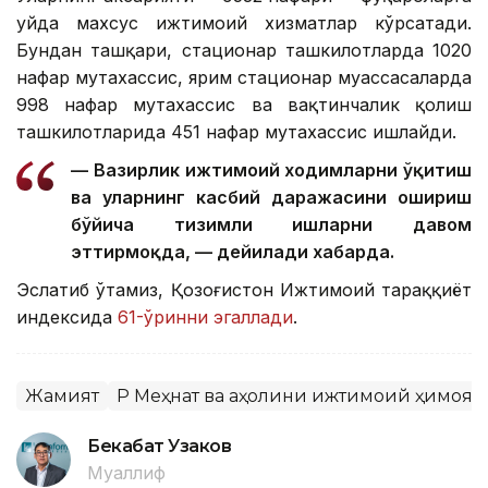
уйда махсус ижтимоий хизматлар кўрсатади.
Бундан ташқари, стационар ташкилотларда 1020
нафар мутахассис, ярим стационар муассасаларда
998 нафар мутахассис ва вақтинчалик қолиш
ташкилотларида 451 нафар мутахассис ишлайди.
— Вазирлик ижтимоий ходимларни ўқитиш
ва уларнинг касбий даражасини ошириш
бўйича тизимли ишларни давом
эттирмоқда, — дейилади хабарда.
Эслатиб ўтамиз, Қозоғистон Ижтимоий тараққиёт
индексида
61-ўринни эгаллади
.
Жамият
ҚР Меҳнат ва аҳолини ижтимоий ҳимоя
Бекабат Узаков
Муаллиф