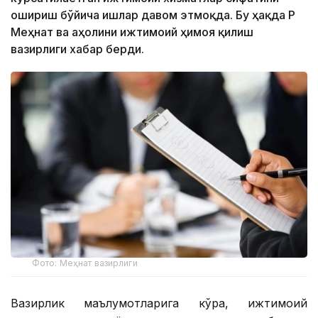
ошириш бўйича ишлар давом этмоқда. Бу ҳақда ҚР
Меҳнат ва аҳолини ижтимоий ҳимоя қилиш
вазирлиги хабар берди.
Фото: Меҳнат вазирлиги
Вазирлик маълумотларига кўра, ижтимоий