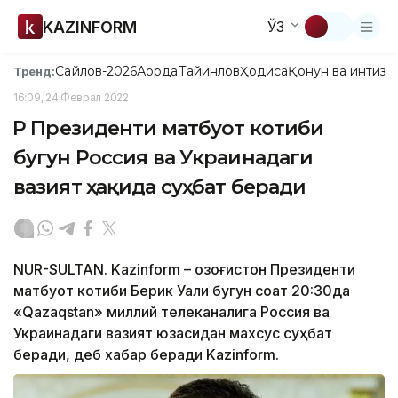
KAZINFORM
ЎЗ
Сайлов-2026
Ақорда
Тайинлов
Ҳодиса
Қонун ва интизо
Тренд:
16:09, 24 Феврал 2022
ҚР Президенти матбуот котиби
бугун Россия ва Украинадаги
вазият ҳақида суҳбат беради
NUR-SULTAN. Kazinform – Қозоғистон Президенти
матбуот котиби Берик Уали бугун соат 20:30да
«Qazaqstan» миллий телеканалига Россия ва
Украинадаги вазият юзасидан махсус суҳбат
беради, деб хабар беради Kazinform.