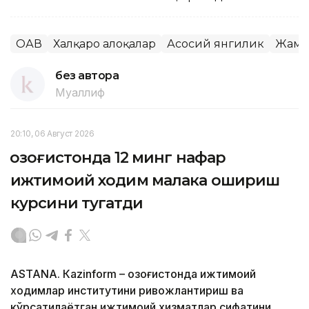
ОАВ
Халқаро алоқалар
Асосий янгилик
Жами
без автора
Муаллиф
20:10, 06 Август 2026
Қозоғистонда 12 минг нафар
ижтимоий ходим малака ошириш
курсини тугатди
ASTANА. Кazinform – Қозоғистонда ижтимоий
ходимлар институтини ривожлантириш ва
кўрсатилаётган ижтимоий хизматлар сифатини