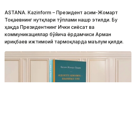
ASTANА. Кazinform – Президент Қасим-Жомарт
Тоқаевнинг нутқлари тўплами нашр этилди. Бу
ҳақда Президентнинг Ички сиёсат ва
коммуникациялар бўйича ёрдамчиси Арман
Қириқбаев ижтимоий тармоқларда маълум қилди.
Фото: видеодан скриншот