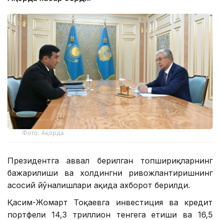
Фото: Ақорда
Президентга аввал берилган топшириқларнинг
бажарилиши ва холдингни ривожлантиришнинг
асосий йўналишлари ҳақида ахборот берилди.
Қасим-Жомарт Тоқаевга инвестиция ва кредит
портфели 14,3 триллион тенгега етиши ва 16,5