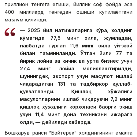
триллион тенгега етиши, йиллик соф фойда эса
400 миллиард тенгедан ошиши кутилаётгани
маълум қилинди.
— 2025 йил натижаларига кўра, холдинг
кўмагида 77,5 минг оила, жумладан,
навбатда турган 11,6 минг оила уй-жой
билан таъминланди. Ўтган йили 77 та
йирик лойиҳа ва кичик ва ўрта бизнес учун
27,4 минг лойиҳа молиялаштирилди,
шунингдек, экспорт учун маҳсулот ишлаб
чиқарадиган 131 та тадбиркор қўллаб-
қувватланди. Қишлоқ хўжалиги
маҳсулотларини ишлаб чиқарувчи 7,2 минг
қишлоқ хўжалиги корхонаси баҳорги экиш
учун 11,4 минг дона техникани ижарага
олди, — дейилади хабарда.
Бошқарув раиси “Байтерек” холдингининг амалга