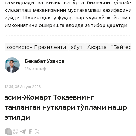
таъкидлади ва кичик ва ўрта бизнесни қўллаб-
қувватлаш механизмини мустаҳкамлаш вазифасини
қўйди. Шунингдек, у фуқаролар учун уй-жой олиш
имкониятини оширишга алоҳида эътибор қаратди.
Қозоғистон Президенти
Қабул
Ақорда
"Байтере
Бекабат Узаков
Муаллиф
12:35, 05 Август 2026
Қасим-Жомарт Тоқаевнинг
танланган нутқлари тўплами нашр
этилди