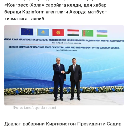
«Конгресс-Холл» саройига келди, дея хабар
беради Kazinform агентлиги Ақорда матбуот
хизматига таяниб.
Фото: t.me/aqorda_resmi
Давлат раҳбарини Қирғизистон Президенти Садир