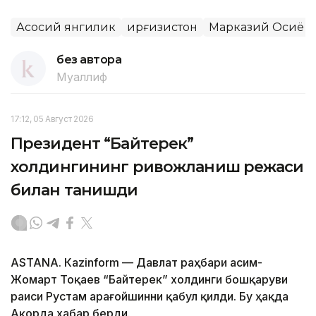
Асосий янгилик
Қирғизистон
Марказий Осиё
без автора
Муаллиф
17:12, 05 Август 2026
Президент “Байтерек”
холдингининг ривожланиш режаси
билан танишди
ASTANА. Каzinform — Давлат раҳбари Қасим-
Жомарт Тоқаев “Байтерек” холдинги бошқаруви
раиси Рустам Қарағойшинни қабул қилди. Бу ҳақда
Ақорда хабар берди.