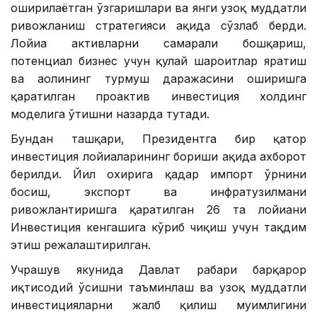
оширилаётган ўзгаришлари ва янги узоқ муддатли
ривожланиш стратегияси ҳақида сўзлаб берди.
Лойиҳа активларни самарали бошқариш,
потенциал бизнес учун қулай шароитлар яратиш
ва аҳолининг турмуш даражасини оширишга
қаратилган проактив инвестиция холдинг
моделига ўтишни назарда тутади.
Бундан ташқари, Президентга бир қатор
инвестиция лойиҳаларининг бориши ҳақида ахборот
берилди. Йил охирига қадар импорт ўрнини
босиш, экспорт ва инфратузилмани
ривожлантиришга қаратилган 26 та лойиҳани
Инвестиция кенгашига кўриб чиқиш учун тақдим
этиш режалаштирилган.
Учрашув якунида Давлат раҳбари барқарор
иқтисодий ўсишни таъминлаш ва узоқ муддатли
инвестицияларни жалб қилиш муҳимлигини