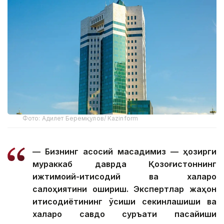
Фото: Адилет Беремқулов/ Kazinform
— Бизнинг асосий мақсадимиз — ҳозирги
мураккаб даврда Қозоғистоннинг
ижтимоий-иқтисодий ва халқаро
салоҳиятини ошириш. Экспертлар жаҳон
иқтисодиётининг ўсиши секинлашиши ва
халқаро савдо суръати пасайиши