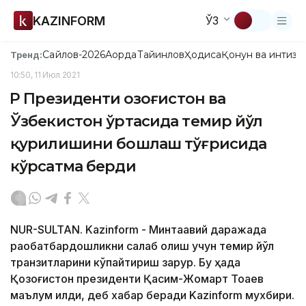
KAZINFORM
ЎЗ
Сайлов-2026
Ақорда
Тайинлов
Ҳодиса
Қонун ва интизо
Тренд:
10:50, 11 Июл 2021
ҚР Президенти Қозоғистон ва
Ўзбекистон ўртасида темир йўл
қурилишини бошлаш тўғрисида
кўрсатма берди
NUR-SULTAN. Kazinform - Минтақавий даражада
рақобатбардошликни сақлаб қолиш учун темир йўл
транзитларини кўпайтириш зарур. Бу ҳақда
Қозоғистон президенти Қасим-Жомарт Тоқаев
маълум қилди, деб хабар беради Kazinform мухбири.