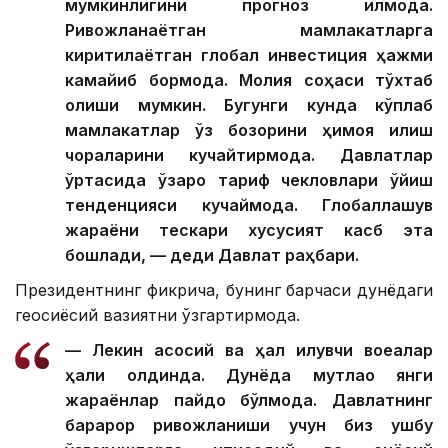
мумкинлигини прогноз қилмоқда.
Ривожланаётган мамлакатларга
киритилаётган глобал инвестиция ҳажми
камайиб бормоқда. Молия соҳаси тўхтаб
қолиши мумкин. Бугунги кунда кўплаб
мамлакатлар ўз бозорини ҳимоя қилиш
чораларини кучайтирмоқда. Давлатлар
ўртасида ўзаро тариф чекловлари қўйиш
тенденцияси кучаймоқда. Глобаллашув
жараёни тескари хусусият касб эта
бошлади, — деди Давлат раҳбари.
Президентнинг фикрича, бунинг барчаси дунёдаги
геосиёсий вазиятни ўзгартирмоқда.
— Лекин асосий ва ҳал қилувчи воқеалар
ҳали олдинда. Дунёда мутлақо янги
жараёнлар пайдо бўлмоқда. Давлатнинг
барқарор ривожланиши учун биз ушбу