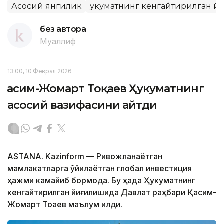
Асосий янгилик
Ҳукуматнинг кенгайтирилган 
без автора
Муаллиф
13:00, 10 Феврал 2026
Қасим-Жомарт Тоқаев Ҳукуматнинг
асосий вазифасини айтди
АSTANА. Kazinform — Ривожланаётган
мамлакатларга қўйилаётган глобал инвестиция
ҳажми камайиб бормоқда. Бу ҳақда Ҳукуматнинг
кенгайтирилган йиғилишида Давлат раҳбари Қасим-
Жомарт Тоқаев маълум қилди.