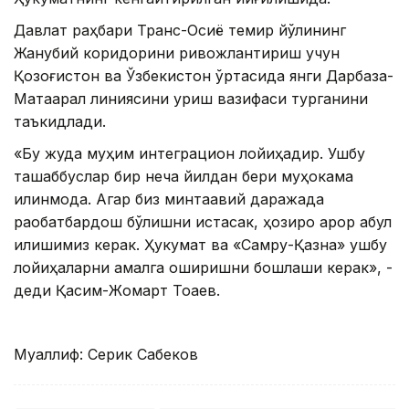
Давлат раҳбари Транс-Осиё темир йўлининг
Жанубий коридорини ривожлантириш учун
Қозоғистон ва Ўзбекистон ўртасида янги Дарбаза-
Мақтаарал линиясини қуриш вазифаси турганини
таъкидлади.
«Бу жуда муҳим интеграцион лойиҳадир. Ушбу
ташаббуслар бир неча йилдан бери муҳокама
қилинмоқда. Агар биз минтақавий даражада
рақобатбардош бўлишни истасак, ҳозироқ қарор қабул
қилишимиз керак. Ҳукумат ва «Самруқ-Қазна» ушбу
лойиҳаларни амалга оширишни бошлаши керак», -
деди Қасим-Жомарт Тоқаев.
Муаллиф: Серик Сабеков