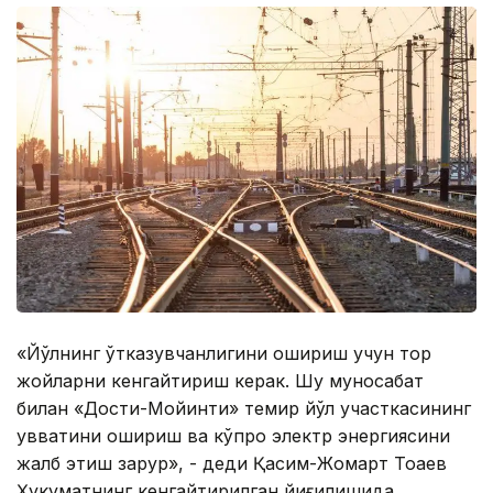
«Йўлнинг ўтказувчанлигини ошириш учун тор
жойларни кенгайтириш керак. Шу муносабат
билан «Достиқ-Мойинти» темир йўл участкасининг
қувватини ошириш ва кўпроқ электр энергиясини
жалб этиш зарур», - деди Қасим-Жомарт Тоқаев
Ҳукуматнинг кенгайтирилган йиғилишида.