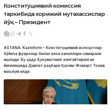
Конституциявий комиссия
таркибида хорижий мутахассислар
йўқ – Президент
АSTANА. Kazinform – Конституциявий ислоҳотлар
бўйича фуқаролар билан алоқа каналлари самарали
ишлади. Бу ҳақда Ҳукуматнинг кенгайтирилган
йиғилишида Давлат раҳбари Қасим-Жомарт Тоқаев
маълум қилди.