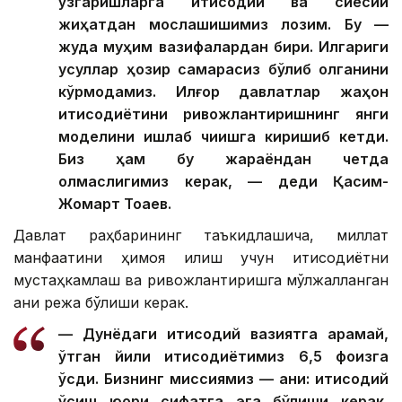
ўзгаришларга иқтисодий ва сиёсий
жиҳатдан мослашишимиз лозим. Бу —
жуда муҳим вазифалардан бири. Илгариги
усуллар ҳозир самарасиз бўлиб қолганини
кўрмоқдамиз. Илғор давлатлар жаҳон
иқтисодиётини ривожлантиришнинг янги
моделини ишлаб чиқишга киришиб кетди.
Биз ҳам бу жараёндан четда
қолмаслигимиз керак, — деди Қасим-
Жомарт Тоқаев.
Давлат раҳбарининг таъкидлашича, миллат
манфаатини ҳимоя қилиш учун иқтисодиётни
мустаҳкамлаш ва ривожлантиришга мўлжалланган
аниқ режа бўлиши керак.
— Дунёдаги иқтисодий вазиятга қарамай,
ўтган йили иқтисодиётимиз 6,5 фоизга
ўсди. Бизнинг миссиямиз — аниқ: иқтисодий
ўсиш юқори сифатга эга бўлиши керак,