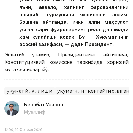
яъни, аввало, халқнинг фаровонлигини
ошириб, турмушини яхшилаши лозим.
Бошқача айтганда, ички ялпи маҳсулот
ўсган сари фуқароларнинг реал даромади
ҳам кўпайиши керак. Бу — Ҳукуматнинг
асосий вазифаси, — деди Президент.
Эслатиб ўтамиз, Президентнинг айтишича,
Конституциявий комиссия таркибида хорижий
мутахассислар йўқ.
Ҳукумат йиғилиши
Ҳукуматнинг кенгайтирилган
Бекабат Узаков
Муаллиф
12:00, 10 Феврал 2026