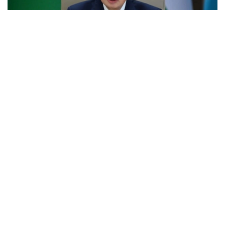
Фото: Ақорда
Учрашувдаги нутқида Давлат раҳбари Қирғиз
Республикаси Президенти Садир Жапаровга
самимий қабул ва анъанага мувофиқ норасмий
учрашувни ўтказиш ташаббуси учун самимий
миннатдорчилик билдирди.
– Қирғиз халқи — қозоқ халқи учун қардош халқ.
Биз ҳаммамиз бир туғишган халқмиз.
Ўртамизда шаклланган дўстлик, ишонч,
қариндошлик ва ўзаро қўллаб-қувватлаш
муқаддас ишонч ва аждодларимиздан