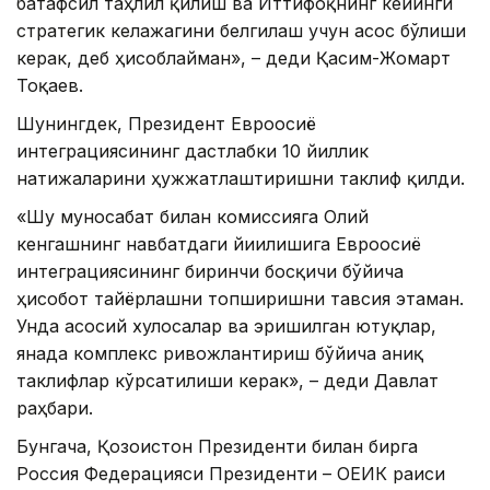
батафсил таҳлил қилиш ва Иттифоқнинг кейинги
стратегик келажагини белгилаш учун асос бўлиши
керак, деб ҳисоблайман», – деди Қасим-Жомарт
Тоқаев.
Шунингдек, Президент Евроосиё
интеграциясининг дастлабки 10 йиллик
натижаларини ҳужжатлаштиришни таклиф қилди.
«Шу муносабат билан комиссияга Олий
кенгашнинг навбатдаги йиғилишига Евроосиё
интеграциясининг биринчи босқичи бўйича
ҳисобот тайёрлашни топширишни тавсия этаман.
Унда асосий хулосалар ва эришилган ютуқлар,
янада комплекс ривожлантириш бўйича аниқ
таклифлар кўрсатилиши керак», – деди Давлат
раҳбари.
Бунгача, Қозоғистон Президенти билан бирга
Россия Федерацияси Президенти – ОЕИК раиси