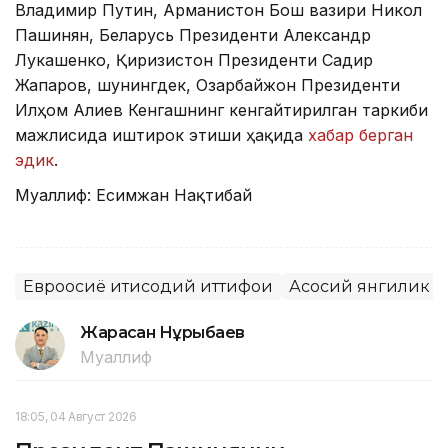
Владимир Путин, Арманистон Бош вазири Никол
Пашинян, Беларусь Президенти Александр
Лукашенко, Қирғизистон Президенти Садир
Жапаров, шунингдек, Озарбайжон Президенти
Илҳом Алиев Кенгашнинг кенгайтирилган таркиби
мажлисида иштирок этиши ҳақида
хабар берган
эдик
.
Муаллиф: Есимжан Нақтибай
Евроосиё иқтисодий иттифоқи
Асосий янгилик
Жарасқан Нұрыбаев
Муаллиф
18:05, 04 Август 2026