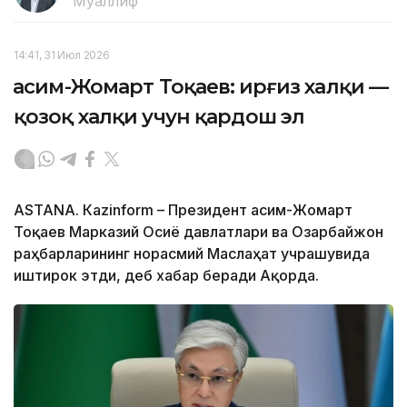
Муаллиф
14:41, 31 Июл 2026
Қасим-Жомарт Тоқаев: Қирғиз халқи —
қозоқ халқи учун қардош эл
ASTANА. Кazinform – Президент Қасим-Жомарт
Тоқаев Марказий Осиё давлатлари ва Озарбайжон
раҳбарларининг норасмий Маслаҳат учрашувида
иштирок этди, деб хабар беради Ақорда.