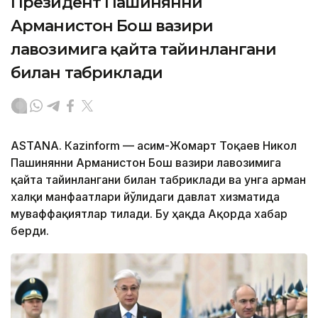
Президент Пашинянни
Арманистон Бош вазири
лавозимига қайта тайинлангани
билан табриклади
ASTANА. Кazinform — Қасим-Жомарт Тоқаев Никол
Пашинянни Арманистон Бош вазири лавозимига
қайта тайинлангани билан табриклади ва унга арман
халқи манфаатлари йўлидаги давлат хизматида
муваффақиятлар тилади. Бу ҳақда Ақорда хабар
берди.