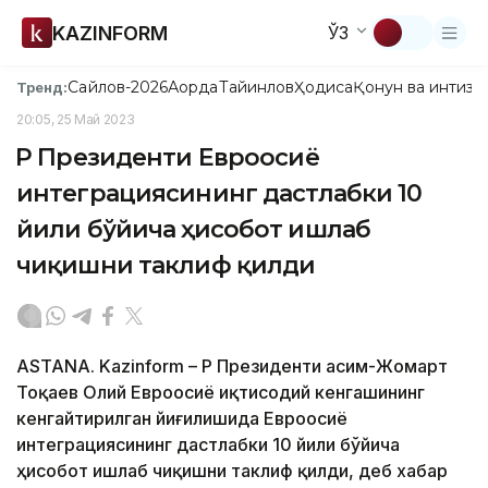
KAZINFORM
ЎЗ
Сайлов-2026
Ақорда
Тайинлов
Ҳодиса
Қонун ва интизо
Тренд:
20:05, 25 Май 2023
ҚР Президенти Евроосиё
интеграциясининг дастлабки 10
йили бўйича ҳисобот ишлаб
чиқишни таклиф қилди
ASTANA. Kazinform – ҚР Президенти Қасим-Жомарт
Тоқаев Олий Евроосиё иқтисодий кенгашининг
кенгайтирилган йиғилишида Евроосиё
интеграциясининг дастлабки 10 йили бўйича
ҳисобот ишлаб чиқишни таклиф қилди, деб хабар