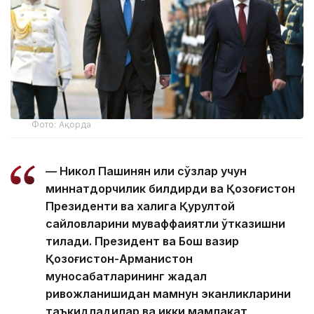
Фото: Ақорда
— Никол Пашинян илиқ сўзлар учун
миннатдорчилик билдирди ва Қозоғистон
Президенти ва халқига Қурултой
сайловларини муваффақиятли ўтказишни
тилади. Президент ва Бош вазир
Қозоғистон-Арманистон
муносабатларининг жадал
ривожланишидан мамнун эканликларини
таъкидладилар ва икки мамлакат