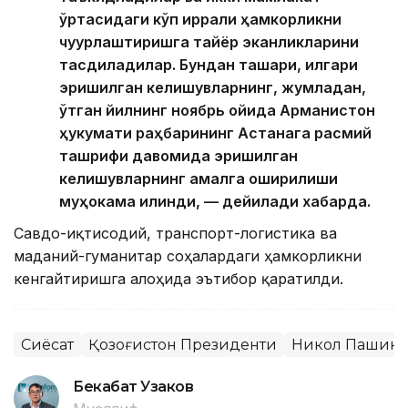
ўртасидаги кўп қиррали ҳамкорликни
чуқурлаштиришга тайёр эканликларини
тасдиқладилар. Бундан ташқари, илгари
эришилган келишувларнинг, жумладан,
ўтган йилнинг ноябрь ойида Арманистон
ҳукумати раҳбарининг Астанага расмий
ташрифи давомида эришилган
келишувларнинг амалга оширилиши
муҳокама қилинди, — дейилади хабарда.
Савдо-иқтисодий, транспорт-логистика ва
маданий-гуманитар соҳалардаги ҳамкорликни
кенгайтиришга алоҳида эътибор қаратилди.
Сиёсат
Қозоғистон Президенти
Никол Пашин
Бекабат Узаков