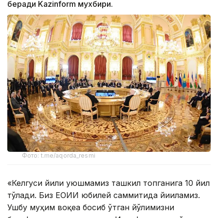
беради Kazinform мухбири.
Фото: t.me/aqorda_resmi
«Келгуси йили уюшмамиз ташкил топганига 10 йил
тўлади. Биз ЕОИИ юбилей саммитида йиғиламиз.
Ушбу муҳим воқеа босиб ўтган йўлимизни