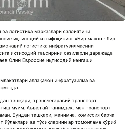
 ва логистика марказлари салоҳиятини
роосиё иқтисодий иттифоқининг «Бир макон - бир
замонавий логистика инфратузилмасини
сига иқтисодий таъсирини сезиларли даражада
аев Олий Евроосиё иқтисодий кенгаши
амлакатлари аллақачон инфратузилма ва
иқмоқда.
ан ташқари, трансчегаравий транспорт
тиш муҳим. Аввал айтганимдек, мен транспорт
ман. Бундан ташқари, менимча, комиссия барча
т йўлаклари ва тўсиқларини ҳар томонлама кўриб