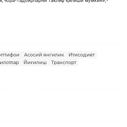
иқ чора-тадбирларни таклиф қилиши мумкин»,-
иттифоқи
Асосий янгилик
Иқтисодиёт
килотлар
Йиғилиш
Транспорт