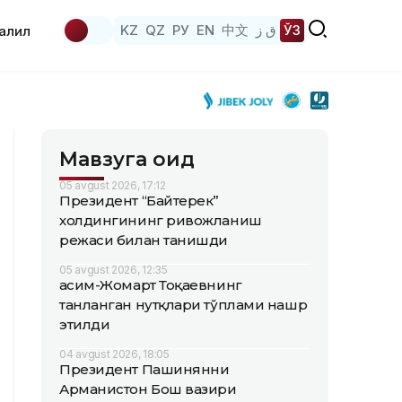
KZ
QZ
РУ
EN
中文
ق ز
ЎЗ
аҳлил
Мавзуга оид
05 avgust 2026, 17:12
Президент “Байтерек”
холдингининг ривожланиш
режаси билан танишди
05 avgust 2026, 12:35
Қасим-Жомарт Тоқаевнинг
танланган нутқлари тўплами нашр
этилди
04 avgust 2026, 18:05
Президент Пашинянни
Арманистон Бош вазири