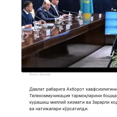
Фото: Akorda
Давлат раҳбарига Ахборот хавфсизлиги
Телекоммуникация тармоқларини бошқар
курашиш миллий хизмати ва Зарарли ко
ва натижалари кўрсатилди.