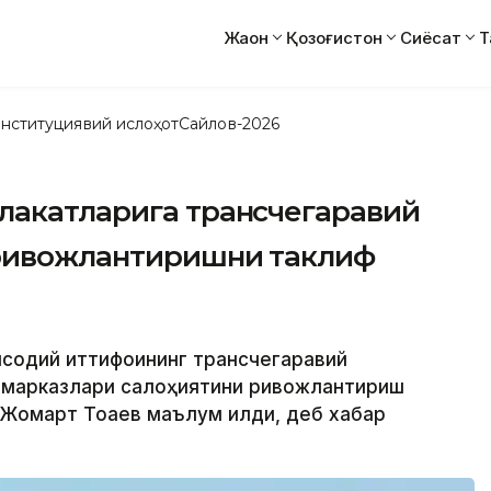
Жаҳон
Қозоғистон
Сиёсат
Т
нституциявий ислоҳот
Сайлов-2026
лакатларига трансчегаравий
 ривожлантиришни таклиф
исодий иттифоқининг трансчегаравий
а марказлари салоҳиятини ривожлантириш
-Жомарт Тоқаев маълум қилди, деб хабар