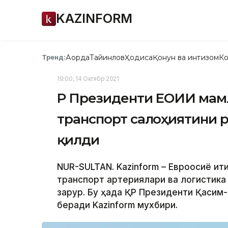
KAZINFORM
Ақорда
Тайинлов
Ҳодиса
Қонун ва интизом
Ко
Тренд:
19:00, 14 Октябр 2021
ҚР Президенти ЕОИИ мам
транспорт салоҳиятини
қилди
NUR-SULTAN. Kazinform – Евроосиё иқт
транспорт артериялари ва логистик
зарур. Бу ҳақда ҚР Президенти Қасим
беради Kazinform мухбири.