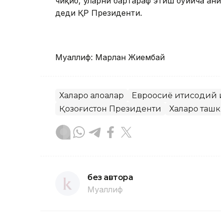
чиқиб, уларни бартараф этиш бўйича ан
деди ҚР Президенти.
Муаллиф: Марлан Жиембай
Халқаро алоқалар
Евроосиё иқтисодий 
Қозоғистон Президенти
Халқаро таш
без автора
Муаллиф