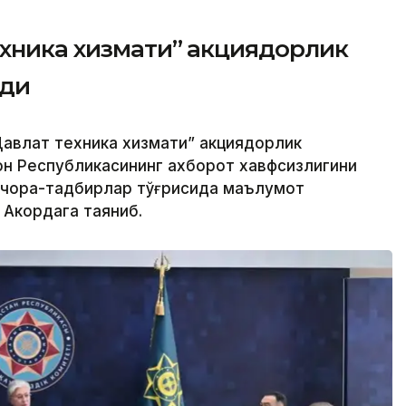
ехника хизмати” акциядорлик
рди
авлат техника хизмати” акциядорлик
н Республикасининг ахборот хавфсизлигини
 чора-тадбирлар тўғрисида маълумот
 Акордага таяниб.