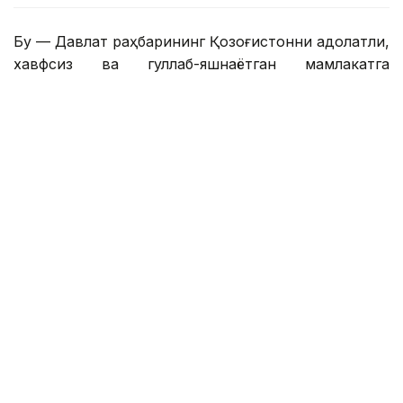
Бу — Давлат раҳбарининг Қозоғистонни адолатли,
хавфсиз ва гуллаб-яшнаётган мамлакатга
айлантириш бўйича буюк идеалининг сўз билан
йўғрилган хулосаси.
– Азиз дўстлар! Сўзларнинг қадрини
тушунадиган ақлли, очиқ фикрли
жамоатчилик учун бизда янгиликлар бор.
Қозоғистон Республикаси Президенти
Қасим-Жомарт Кемелули Тоқаевнинг
«Әділетті қоғамға – шыншыл сөз» деб
номланган танланган нутқлари тўплами
нашр этилди. Биргаликда, бу Давлат
раҳбарининг Қозоғистонни адолатли,
хавфсиз ва гуллаб-яшнаётган мамлакатга
айлантириш бўйича буюк идеалининг
оғзаки хулосаси. Яъни, сўнгги ўттиз йил