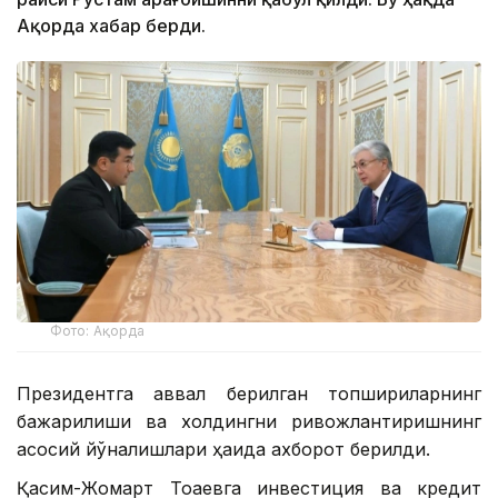
Ақорда хабар берди.
Фото: Ақорда
Президентга аввал берилган топшириқларнинг
бажарилиши ва холдингни ривожлантиришнинг
асосий йўналишлари ҳақида ахборот берилди.
Қасим-Жомарт Тоқаевга инвестиция ва кредит