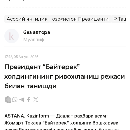
Асосий янгилик
Қозоғистон Президенти
ҚР Таш
без автора
Муаллиф
17:12, 05 Август 2026
Президент “Байтерек”
холдингининг ривожланиш режаси
билан танишди
ASTANА. Каzinform — Давлат раҳбари Қасим-
Жомарт Тоқаев “Байтерек” холдинги бошқаруви
раиси Рустам Қарағойшинни қабул қилди. Бу ҳақда