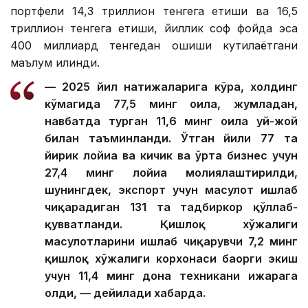
портфели 14,3 триллион тенгега етиши ва 16,5
триллион тенгега етиши, йиллик соф фойда эса
400 миллиард тенгедан ошиши кутилаётгани
маълум қилинди.
— 2025 йил натижаларига кўра, холдинг
кўмагида 77,5 минг оила, жумладан,
навбатда турган 11,6 минг оила уй-жой
билан таъминланди. Ўтган йили 77 та
йирик лойиҳа ва кичик ва ўрта бизнес учун
27,4 минг лойиҳа молиялаштирилди,
шунингдек, экспорт учун маҳсулот ишлаб
чиқарадиган 131 та тадбиркор қўллаб-
қувватланди. Қишлоқ хўжалиги
маҳсулотларини ишлаб чиқарувчи 7,2 минг
қишлоқ хўжалиги корхонаси баҳорги экиш
учун 11,4 минг дона техникани ижарага
олди, — дейилади хабарда.