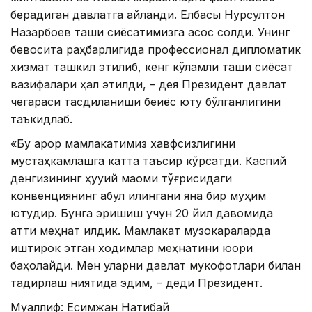
берадиган давлатга айланди. Елбасы Нурсултон
Назарбоев ташқи сиёсатимизга асос солди. Унинг
бевосита раҳбарлигида профессионал дипломатик
хизмат ташкил этилиб, кенг кўламли ташқи сиёсат
вазифалари ҳал этилди, – дея Президент давлат
чегараси тасдиқланиши беқиёс ютуқ бўлганлигини
таъкидлаб.
«Бу қарор мамлакатимиз хавфсизлигини
мустаҳкамлашга катта таъсир кўрсатди. Каспий
денгизининг ҳуқуқий мақоми тўғрисидаги
конвенциянинг қабул қилингани яна бир муҳим
ютуқдир. Бунга эришиш учун 20 йил давомида
қаттиқ меҳнат қилдик. Мамлакат музокараларда
иштирок этган ходимлар меҳнатини юқори
баҳолайди. Мен уларни давлат мукофотлари билан
тақдирлаш ниятида эдим, – деди Президент.
Муаллиф: Есимжан Нақтибай