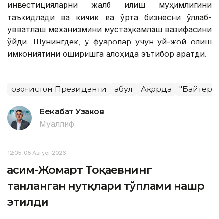
инвестицияларни жалб қилиш муҳимлигини
таъкидлади ва кичик ва ўрта бизнесни қўллаб-
қувватлаш механизмини мустаҳкамлаш вазифасини
қўйди. Шунингдек, у фуқаролар учун уй-жой олиш
имкониятини оширишга алоҳида эътибор қаратди.
Қозоғистон Президенти
Қабул
Ақорда
"Байтере
Бекабат Узаков
Муаллиф
12:35, 05 Август 2026
Қасим-Жомарт Тоқаевнинг
танланган нутқлари тўплами нашр
этилди