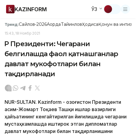
KAZINFORM
ЎЗ
Сайлов-2026
Ақорда
Тайинлов
Ҳодиса
Қонун ва интизо
Тренд:
15:43, 18 Ноябр 2021
ҚР Президенти: Чегарани
белгилашда фаол қатнашганлар
давлат мукофотлари билан
тақдирланади
NUR-SULTAN. Kazinform - Қозоғистон Президенти
Қасим-Жомарт Тоқаев Ташқи ишлар вазирлиги
ҳайъатининг кенгайтирилган йиғилишида чегарани
мустаҳкамлашда иштирок этган дипломатлар
давлат мукофотлари билан тақдирланишини