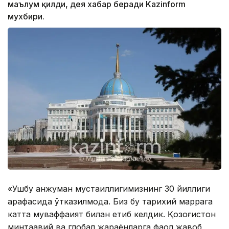
маълум қилди, дея хабар беради Kazinform
мухбири.
«Ушбу анжуман мустақиллигимизнинг 30 йиллиги
арафасида ўтказилмоқда. Биз бу тарихий маррага
катта муваффақият билан етиб келдик. Қозоғистон
минтақавий ва глобал жараёнларга фаол жавоб