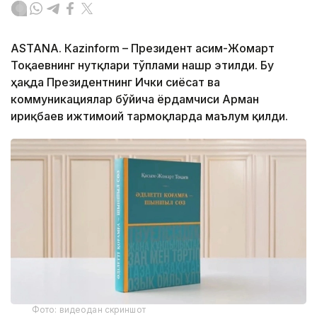
ASTANА. Кazinform – Президент Қасим-Жомарт
Тоқаевнинг нутқлари тўплами нашр этилди. Бу
ҳақда Президентнинг Ички сиёсат ва
коммуникациялар бўйича ёрдамчиси Арман
Қириқбаев ижтимоий тармоқларда маълум қилди.
Фото: видеодан скриншот