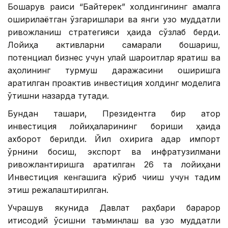
Бошқарув раиси “Байтерек” холдингининг амалга
оширилаётган ўзгаришлари ва янги узоқ муддатли
ривожланиш стратегияси ҳақида сўзлаб берди.
Лойиҳа активларни самарали бошқариш,
потенциал бизнес учун қулай шароитлар яратиш ва
аҳолининг турмуш даражасини оширишга
қаратилган проактив инвестиция холдинг моделига
ўтишни назарда тутади.
Бундан ташқари, Президентга бир қатор
инвестиция лойиҳаларининг бориши ҳақида
ахборот берилди. Йил охирига қадар импорт
ўрнини босиш, экспорт ва инфратузилмани
ривожлантиришга қаратилган 26 та лойиҳани
Инвестиция кенгашига кўриб чиқиш учун тақдим
этиш режалаштирилган.
Учрашув якунида Давлат раҳбари барқарор
иқтисодий ўсишни таъминлаш ва узоқ муддатли