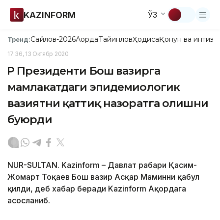
KAZINFORM
ЎЗ
Сайлов-2026
Ақорда
Тайинлов
Ҳодиса
Қонун ва интизо
Тренд:
17:36, 13 Октябр 2020
ҚР Президенти Бош вазирга
мамлакатдаги эпидемиологик
вазиятни қаттиқ назоратга олишни
буюрди
NUR-SULTAN. Kazinform – Давлат раҳбари Қасим-
Жомарт Тоқаев Бош вазир Асқар Маминни қабул
қилди, деб хабар беради Kazinform Ақордага
асосланиб.