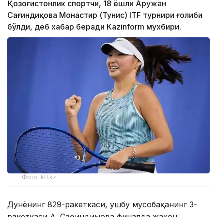
Қозоғистонлик спортчи, 18 ёшли Аружан
Сағиндиқова Монастир (Тунис) ITF турнири ғолиби
бўлди, деб хабар беради Каzinform мухбири.
Фото: ktf.kz
Дунёнинг 829-ракеткаси, ушбу мусобақанинг 3-
ракеткаси А. Саөиндиыова финалда жаҳон