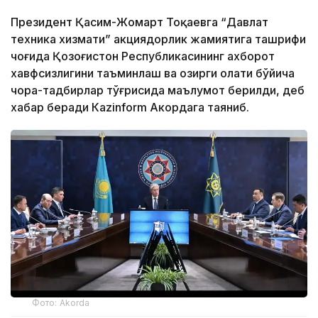
Президент Қасим-Жомарт Тоқаевга “Давлат
техника хизмати” акциядорлик жамиятига ташрифи
чоғида Қозоғистон Республикасининг ахборот
хавфсизлигини таъминлаш ва ҳозирги ҳолати бўйича
чора-тадбирлар тўғрисида маълумот берилди, деб
хабар беради Каzinform Акордага таяниб.
Фото: Akorda