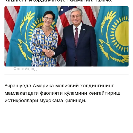
Фото: Ақорда
Учрашувда Америка молиявий холдингининг
мамлакатдаги фаолияти кўламини кенгайтириш
истиқболлари муҳокама қилинди.
Мамлакатдаги ягона Америка банки бўлган Citibank
Kazakhstan халқаро инвесторлар, давлат сектори
ва йирик корхоналар учун етакчи ҳамкорлардан
бири ҳисобланади.