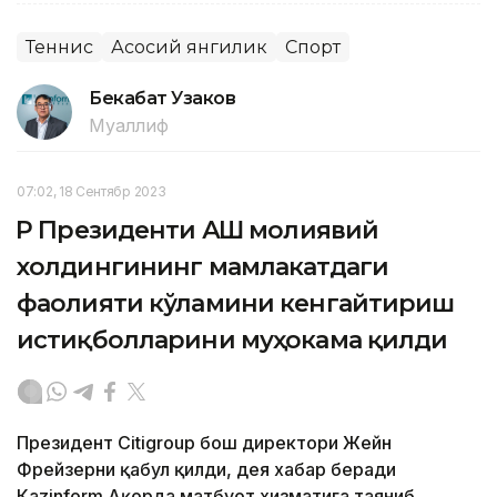
Теннис
Асосий янгилик
Спорт
Бекабат Узаков
Муаллиф
07:02, 18 Сентябр 2023
ҚР Президенти АҚШ молиявий
холдингининг мамлакатдаги
фаолияти кўламини кенгайтириш
истиқболларини муҳокама қилди
Президент Citigroup бош директори Жейн
Фрейзерни қабул қилди, дея хабар беради
Кazinform Ақорда матбуот хизматига таяниб.