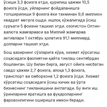
ўсиши 3,3 фоизга етди, қурилиш ҳажми 10,5
фоизга ўсди, уйларнинг фойдаланишга
топширилиши 9 фоизга ёки тахминан 9,6 миллион
квадрат метрга ошди. Қишлоқ хўжалигида ўсиш
суръати 5 фоизни ташкил этди. Қозоғистон Олтин-
валюта жамғармаси ва Миллий жамғарма
активлари 1 октябрь ҳолатига 91,1 миллиард
долларни ташкил этди.
Бош вазирнинг сўзларига кўра, хизмат кўрсатиш
соҳасидаги фаолиятни қайта тиклаш сентябрдан
бошланган. Шу билан бирга, август ойига нисбатан
савдо ҳажми 2,7 фоизга, алоқа 1,3 фоизга,
транспорт ва омборхона 1,2 фоизга ўсди. Хизмат
кўрсатиш соҳасидаги ўсиш кичик ва ўрта
бизнеснинг тикланишини англатади. Бу янги иш
ўринларини яратишга ва фуқароларнинг
фаровонлигини оширишга имкон беради.