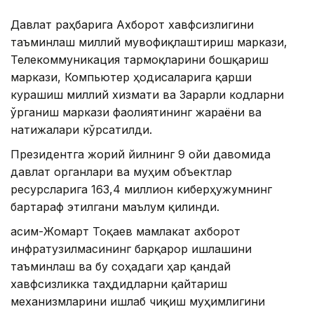
Давлат раҳбарига Ахборот хавфсизлигини
таъминлаш миллий мувофиқлаштириш маркази,
Телекоммуникация тармоқларини бошқариш
маркази, Компьютер ҳодисаларига қарши
курашиш миллий хизмати ва Зарарли кодларни
ўрганиш маркази фаолиятининг жараёни ва
натижалари кўрсатилди.
Президентга жорий йилнинг 9 ойи давомида
давлат органлари ва муҳим объектлар
ресурсларига 163,4 миллион киберҳужумнинг
бартараф этилгани маълум қилинди.
Қасим-Жомарт Тоқаев мамлакат ахборот
инфратузилмасининг барқарор ишлашини
таъминлаш ва бу соҳадаги ҳар қандай
хавфсизликка таҳдидларни қайтариш
механизмларини ишлаб чиқиш муҳимлигини