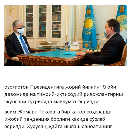
Қозоғистон Президентига жорий йилнинг 9 ойи
давомида ижтимоий-иқтисодий ривожлантириш
якунлари тўғрисида маълумот берилди.
Қасим-Жомарт Тоқаевга бир қатор соҳаларда
ижобий тенденция борлиги ҳақида сўзлаб
берилди. Хусусан, қайта ишлаш саноатининг