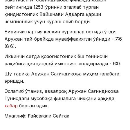
рейтингида 1253-ўринни эгаллаб турган
ҳиндистонлик Вайшнави Адкарга қарши
чемпионлик учун кураш олиб борди.
Биринчи партия кескин курашлар остида ўтди,
Аружан тай-брейкда муваффақиятли ўйнади - 7:6
(8:6).
Иккинчи сетда қозоғистонлик ёш теннисчи
рақибига ҳеч қандай имконият қолдирмади - 6:0.
Шу тариқа Аружан Сағиндиқова муҳим ғалабага
эришди.
Эслатиб ўтамиз, аввалроқ Аружан Сағиндиқова
Тунисдаги мусобақа финалига чиққани ҳақида
хабар
берган эдик.
Муаллиф: Ғайсағали Сейтақ