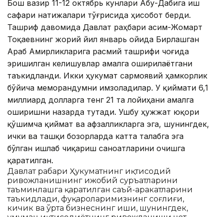
Бош вазир 11-12 октябрь кунлари Абу-Дабига иш
сафари натижалари тўғрисида ҳисобот берди.
Ташриф давомида Давлат раҳбари Қасим-Жомарт
Тоқаевнинг жорий йил январь ойида Бирлашган
Араб Амирликларига расмий ташрифи чоғида
эришилган келишувлар амалга оширилаётгани
таъкидланди. Икки ҳукумат сармоявий ҳамкорлик
бўйича меморандумни имзоладилар. У қиймати 6,1
миллиард долларга тенг 21 та лойиҳани амалга
оширишни назарда тутади. Ушбу ҳужжат юқори
қўшимча қиймат ва афзалликларга эга, шунингдек,
ички ва ташқи бозорларда катта талабга эга
бўлган ишлаб чиқариш саноатларини очишга
қаратилган.
Давлат раҳбари Ҳукуматнинг иқтисодий
ривожланишнинг ижобий суръатларини
таъминлашга қаратилган саъй-ҳаракатларини
таъкидлади, фуқароларимизнинг соғлиғи,
кичик ва ўрта бизнеснинг иши, шунингдек,