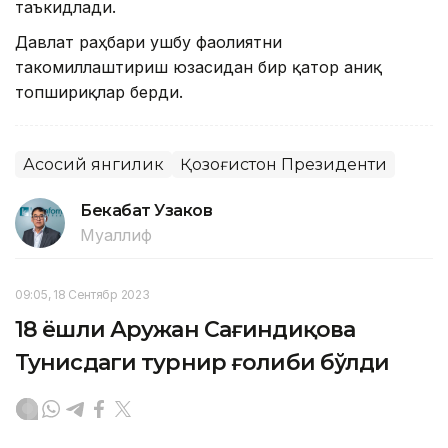
таъкидлади.
Давлат раҳбари ушбу фаолиятни
такомиллаштириш юзасидан бир қатор аниқ
топшириқлар берди.
Асосий янгилик
Қозоғистон Президенти
Бекабат Узаков
Муаллиф
09:05, 18 Сентябр 2023
18 ёшли Аружан Сағиндиқова
Тунисдаги турнир ғолиби бўлди