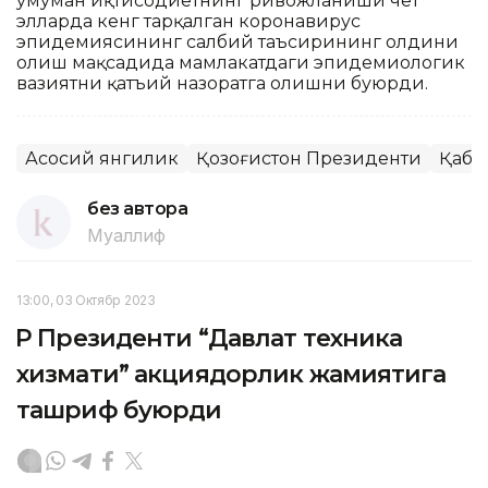
умуман иқтисодиётнинг ривожланиши чет
элларда кенг тарқалган коронавирус
эпидемиясининг салбий таъсирининг олдини
олиш мақсадида мамлакатдаги эпидемиологик
вазиятни қатъий назоратга олишни буюрди.
Асосий янгилик
Қозоғистон Президенти
Қабу
без автора
Муаллиф
13:00, 03 Октябр 2023
ҚР Президенти “Давлат техника
хизмати” акциядорлик жамиятига
ташриф буюрди