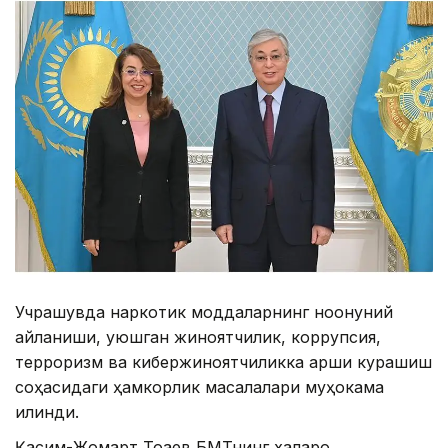
Учрашувда наркотик моддаларнинг ноқонуний
айланиши, уюшган жиноятчилик, коррупсия,
терроризм ва кибержиноятчиликка қарши курашиш
соҳасидаги ҳамкорлик масалалари муҳокама
қилинди.
Қасим-Жомарт Тоқаев БМТнинг халқаро