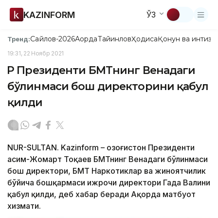
KAZINFORM
ЎЗ
Сайлов-2026
Ақорда
Тайинлов
Ҳодиса
Қонун ва интизо
Тренд:
19:31, 22 Ноябр 2021
ҚР Президенти БМТнинг Венадаги
бўлинмаси бош директорини қабул
қилди
NUR-SULTAN. Kazinform – Қозоғистон Президенти
Қасим-Жомарт Тоқаев БМТнинг Венадаги бўлинмаси
бош директори, БМТ Наркотиклар ва жиноятчилик
бўйича бошқармаси ижрочи директори Гада Валини
қабул қилди, деб хабар беради Ақорда матбуот
хизмати.