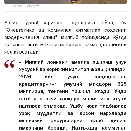
Фото: Ҳукумат
Вазир ўринбосарининг сўзларига кўра, бу
"Энергетика ва коммунал хизматлар соҳасини
модернизация қилиш" миллий лойиҳасида кўзда
тутилган янги механизмларнинг самарадорлигини
яққол кўрсатади.
– Миллий лойиҳани амалга ошириш учун
хусусий ва хорижий капитал жалб қилинди.
2026 йил учун тасдиқланган
кредитларнинг умумий миқдори 625
миллиард тенгени ташкил этади. Унда
олтита етакчи халқаро молия институти
иштирок этмоқда. Ушбу чора-тадбирлар
узоқ муддатли ва арзон нархларда
молиявий ресурсларни жалб қилиш
имконини беради. Натижада коммунал