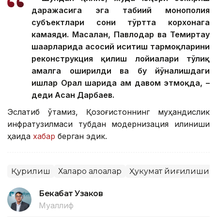
даражасига эга табиий монополия
субъектлари сони тўртта корхонага
камаяди. Масалан, Павлодар ва Темиртау
шаҳарларида асосий иситиш тармоқларини
реконструкция қилиш лойиҳалари тўлиқ
амалга оширилди ва бу йўналишдаги
ишлар Орал шаҳрида ҳам давом этмоқда, –
деди Асан Дарбаев.
Эслатиб ўтамиз, Қозоғистоннинг муҳандислик
инфратузилмаси тубдан модернизация қилиниши
ҳақида
хабар
берган эдик.
Қурилиш
Халқаро алоқалар
Ҳукумат йиғилиши
Бекабат Узаков
Муаллиф