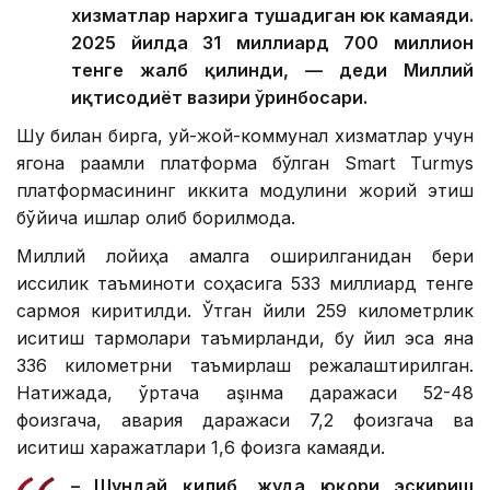
хизматлар нархига тушадиган юк камаяди.
2025 йилда 31 миллиард 700 миллион
тенге жалб қилинди, — деди Миллий
иқтисодиёт вазири ўринбосари.
Шу билан бирга, уй-жой-коммунал хизматлар учун
ягона рақамли платформа бўлган Smart Turmys
платформасининг иккита модулини жорий этиш
бўйича ишлар олиб борилмоқда.
Миллий лойиҳа амалга оширилганидан бери
иссиқлик таъминоти соҳасига 533 миллиард тенге
сармоя киритилди. Ўтган йили 259 километрлик
иситиш тармоқлари таъмирланди, бу йил эса яна
336 километрни таъмирлаш режалаштирилган.
Натижада, ўртача аşıнма даражаси 52-48
фоизгача, авария даражаси 7,2 фоизгача ва
иситиш харажатлари 1,6 фоизга камаяди.
– Шундай қилиб, жуда юқори эскириш