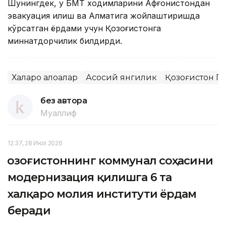
Шунингдек, у БМТ ходимларини Афғонистондан
эвакуация қилиш ва Алматига жойлаштиришда
кўрсатган ёрдами учун Қозоғистонга
миннатдорчилик билдирди.
Халқаро алоқалар
Асосий янгилик
Қозоғистон П
без автора
Муаллиф
12:37, 28 Июл 2026
Қозоғистоннинг коммунал соҳасини
модернизация қилишга 6 та
халқаро молия институти ёрдам
беради