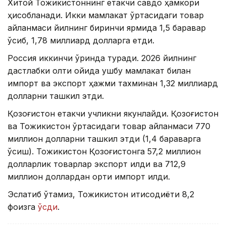
Хитой Тожикистоннинг етакчи савдо ҳамкори
ҳисобланади. Икки мамлакат ўртасидаги товар
айланмаси йилнинг биринчи ярмида 1,5 баравар
ўсиб, 1,78 миллиард долларга етди.
Россия иккинчи ўринда туради. 2026 йилнинг
дастлабки олти ойида ушбу мамлакат билан
импорт ва экспорт ҳажми тахминан 1,32 миллиард
долларни ташкил этди.
Қозоғистон етакчи учликни якунлайди. Қозоғистон
ва Тожикистон ўртасидаги товар айланмаси 770
миллион долларни ташкил этди (1,4 бараварга
ўсиш). Тожикистон Қозоғистонга 57,2 миллион
долларлик товарлар экспорт қилди ва 712,9
миллион доллардан ортиқ импорт қилди.
Эслатиб ўтамиз, Тожикистон иқтисодиёти 8,2
фоизга
ўсди
.