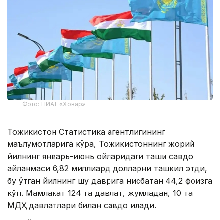
Фото: НИАТ «Ховар»
Тожикистон Статистика агентлигининг
маълумотларига кўра, Тожикистоннинг жорий
йилнинг январь-июнь ойларидаги ташқи савдо
айланмаси 6,82 миллиард долларни ташкил этди,
бу ўтган йилнинг шу даврига нисбатан 44,2 фоизга
кўп. Мамлакат 124 та давлат, жумладан, 10 та
МДҲ давлатлари билан савдо қилади.