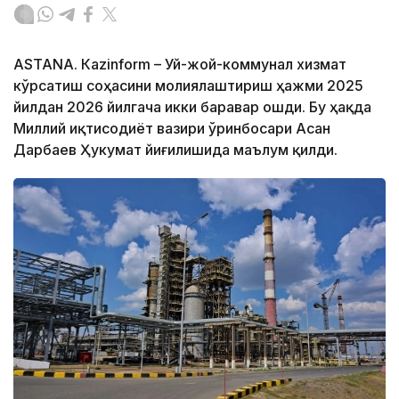
ASTANА. Кazinform – Уй-жой-коммунал хизмат
кўрсатиш соҳасини молиялаштириш ҳажми 2025
йилдан 2026 йилгача икки баравар ошди. Бу ҳақда
Миллий иқтисодиёт вазири ўринбосари Асан
Дарбаев Ҳукумат йиғилишида маълум қилди.