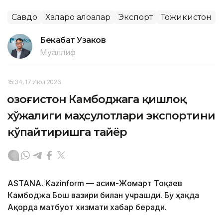
Савдо
Халқаро алоқалар
Экспорт
Тожикистон
Бекабат Узаков
Муаллиф
15:34, 17 Июл 2026
Қозоғистон Камбоджага қишлоқ
хўжалиги маҳсулотлари экспортини
кўпайтиришга тайёр
ASTANA. Kazinform — Қасим-Жомарт Тоқаев
Камбоджа Бош вазири билан учрашди. Бу ҳақда
Ақорда матбуот хизмати хабар беради.