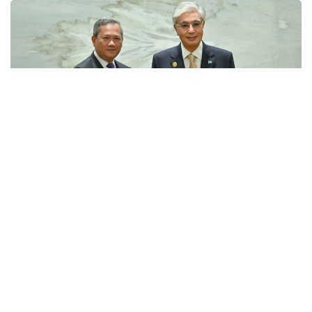
Фото: Ақорда
Шанхайда бўлиб ўтган Бутунжаҳон сунъий
интеллект бўйича конференцияси доирасида
Президент Қасим-Жомарт Тоқаев Камбоджа Бош
вазири Хун Манет билан учрашди.
Давлат раҳбари Қозоғистон ва Камбоджа