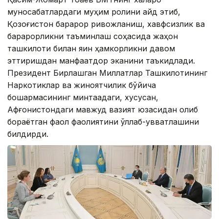
муносабатлардаги муҳим ролини қайд этиб,
Қозоғистон барқарор ривожланиш, хавфсизлик ва
барқарорликни таъминлаш соҳасида жаҳон
ташкилоти билан яқин ҳамкорликни давом
эттиришдан манфаатдор эканини таъкидлади.
Президент Бирлашган Миллатлар Ташкилотининг
Наркотиклар ва жиноятчилик бўйича
бошқармасининг минтақадаги, хусусан,
Афғонистондаги мавжуд вазият юзасидан олиб
бораётган фаол фаолиятини қўллаб-қувватлашини
билдирди.