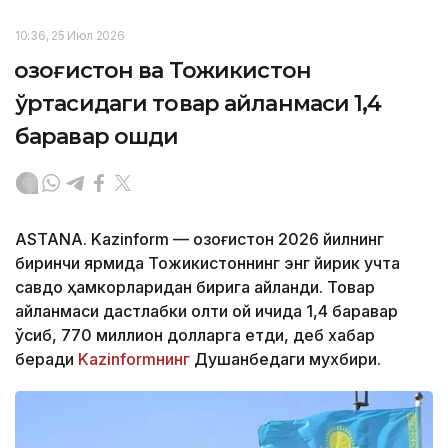
10:36, 25 Июл 2026
Қозоғистон ва Тожикистон
ўртасидаги товар айланмаси 1,4
баравар ошди
ASTANA. Kazinform — Қозоғистон 2026 йилнинг
биринчи ярмида Тожикистоннинг энг йирик учта
савдо ҳамкорларидан бирига айланди. Товар
айланмаси дастлабки олти ой ичида 1,4 баравар
ўсиб, 770 миллион долларга етди, деб хабар
беради
Kazinformнинг
Душанбедаги мухбири.