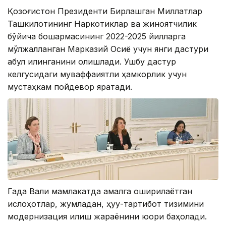
Қозоғистон Президенти Бирлашган Миллатлар
Ташкилотининг Наркотиклар ва жиноятчилик
бўйича бошқармасининг 2022-2025 йилларга
мўлжалланган Марказий Осиё учун янги дастури
қабул қилинганини олқишлади. Ушбу дастур
келгусидаги муваффақиятли ҳамкорлик учун
мустаҳкам пойдевор яратади.
Гада Вали мамлакатда амалга оширилаётган
ислоҳотлар, жумладан, ҳуқуқ-тартибот тизимини
модернизация қилиш жараёнини юқори баҳолади.