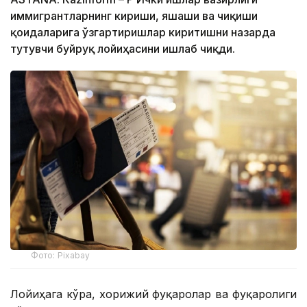
иммигрантларнинг кириши, яшаши ва чиқиши
қоидаларига ўзгартиришлар киритишни назарда
тутувчи буйруқ лойиҳасини ишлаб чиқди.
Фото: Pixabay
Лойиҳага кўра, хорижий фуқаролар ва фуқаролиги