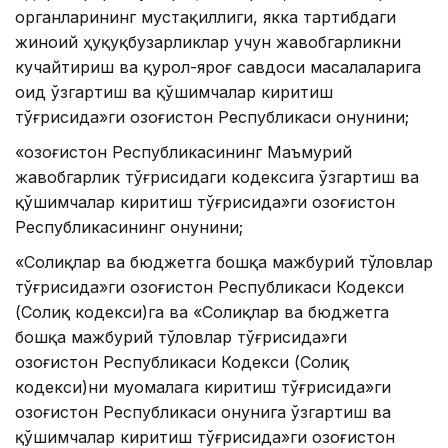
органларининг мустақиллиги, якка тартибдаги
жиноий ҳуқуқбузарликлар учун жавобгарликни
кучайтириш ва қурол-яроғ савдоси масалаларига
оид ўзгартиш ва қўшимчалар киритиш
тўғрисида»ги Қозоғистон Республикаси Қонунини;
«Қозоғистон Республикасининг Маъмурий
жавобгарлик тўғрисидаги кодексига ўзгартиш ва
қўшимчалар киритиш тўғрисида»ги Қозоғистон
Республикасининг Қонунини;
«Солиқлар ва бюджетга бошқа мажбурий тўловлар
тўғрисида»ги Қозоғистон Республикаси Кодекси
(Солиқ кодекси)га ва «Солиқлар ва бюджетга
бошқа мажбурий тўловлар тўғрисида»ги
Қозоғистон Республикаси Кодекси (Солиқ
кодекси)ни муомалага киритиш тўғрисида»ги
Қозоғистон Республикаси Қонунига ўзгартиш ва
қўшимчалар киритиш тўғрисида»ги Қозоғистон