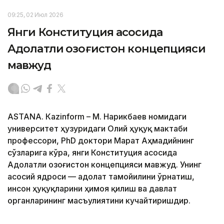
09:25, 02 Июл 2026
Янги Конституция асосида
Адолатли Қозоғистон концепцияси
мавжуд
ASTANА. Кazinform – М. Нарикбаев номидаги
университет ҳузуридаги Олий ҳуқуқ мактаби
профессори, PhD доктори Марат Аҳмадийнинг
сўзларига кўра, янги Конституция асосида
Адолатли Қозоғистон концепцияси мавжуд. Унинг
асосий ядроси — адолат тамойилини ўрнатиш,
инсон ҳуқуқларини ҳимоя қилиш ва давлат
органларининг масъулиятини кучайтиришдир.