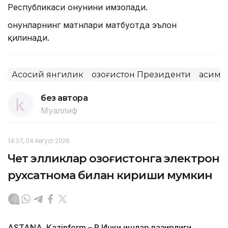
Республикаси Қонунини имзолади.
Қонунларнинг матнлари матбуотда эълон
қилинади.
Асосий янгилик
Қозоғистон Президенти
Қасим-
без автора
Муаллиф
14:37, 04 Август 2026
Чет элликлар Қозоғистонга электрон
рухсатнома билан кириши мумкин
ASTANА. Кazinform – ҚР Ички ишлар вазирлиги