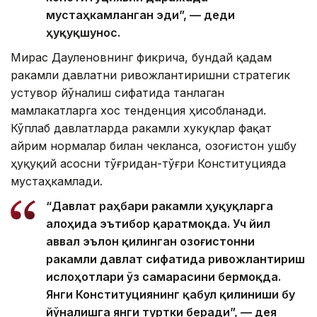
мустаҳкамланган эди”, — деди
ҳуқуқшунос.
Мирас Дауленовнинг фикрича, бундай қадам
ракамли давлатни ривожлантиришни стратегик
устувор йўналиш сифатида танлаган
мамлакатларга хос тенденция ҳисобланади.
Кўплаб давлатларда ракамли хукуқлар фақат
айрим нормалар билан чекланса, Қозоғистон ушбу
ҳуқуқий асосни тўғридан-тўғри Конституцияда
мустаҳкамлади.
“Давлат раҳбари ракамли ҳуқуқларга
алоҳида эътибор қаратмоқда. Уч йил
аввал эълон қилинган Қозоғистонни
ракамли давлат сифатида ривожлантириш
ислоҳотлари ўз самарасини бермоқда.
Янги Конституциянинг қабул қилиниши бу
йўналишга янги туртки беради”, — дея