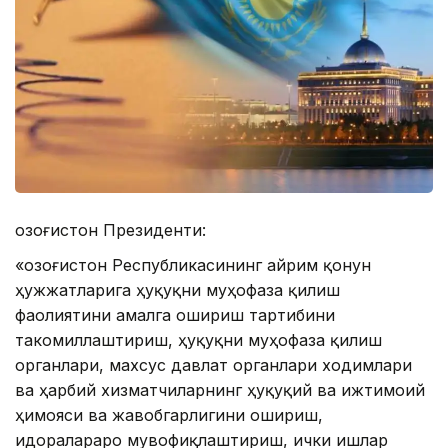
Қозоғистон Президенти:
«Қозоғистон Республикасининг айрим қонун
ҳужжатларига ҳуқуқни муҳофаза қилиш
фаолиятини амалга ошириш тартибини
такомиллаштириш, ҳуқуқни муҳофаза қилиш
органлари, махсус давлат органлари ходимлари
ва ҳарбий хизматчиларнинг ҳуқуқий ва ижтимоий
ҳимояси ва жавобгарлигини ошириш,
идоралараро мувофиқлаштириш, ички ишлар