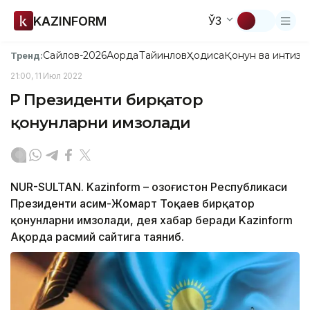
KAZINFORM
ЎЗ
Сайлов-2026
Ақорда
Тайинлов
Ҳодиса
Қонун ва интизо
Тренд:
21:00, 11 Июл 2022
ҚР Президенти бирқатор
қонунларни имзолади
NUR-SULTAN. Kazinform – Қозоғистон Республикаси
Президенти Қасим-Жомарт Тоқаев бирқатор
қонунларни имзолади, дея хабар беради Kazinform
Ақорда расмий сайтига таяниб.