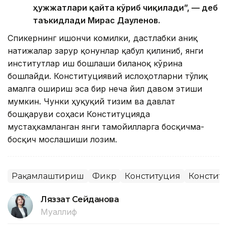
ҳужжатлари қайта кўриб чиқилади”, — деб
таъкидлади Мирас Дауленов.
Спикернинг ишончи комилки, дастлабки аниқ
натижалар зарур қонунлар қабул қилиниб, янги
институтлар иш бошлаши биланоқ кўрина
бошлайди. Конституциявий ислоҳотларни тўлиқ
амалга ошириш эса бир неча йил давом этиши
мумкин. Чунки ҳуқуқий тизим ва давлат
бошқаруви соҳаси Конституцияда
мустаҳкамланган янги тамойилларга босқичма-
босқич мослашиши лозим.
Рақамлаштириш
Фикр
Конституция
Констит
Ляззат Сейданова
Муаллиф