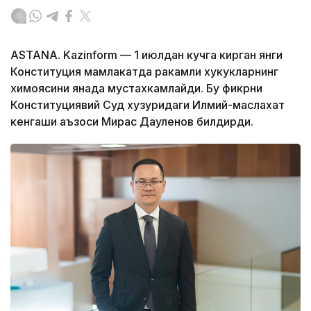
ASTANA. Kazinform — 1 июлдан кучга кирган янги
Конституция мамлакатда ракамли хукукларнинг
химоясини янада мустахкамлайди. Бу фикрни
Конституциявий Суд хузуридаги Илмий-маслахат
кенгаши аъзоси Мирас Дауленов билдирди.