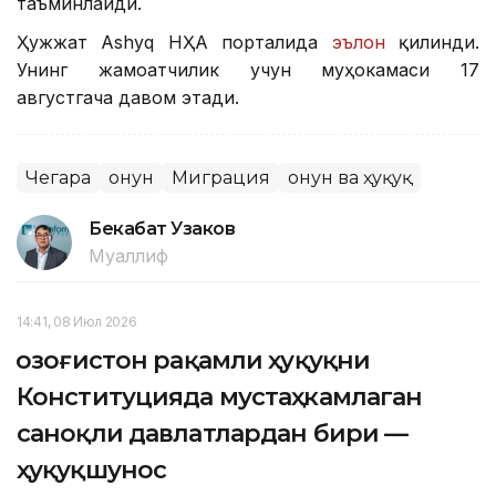
таъминлайди.
Ҳужжат Ashyq НҲА порталида
эълон
қилинди.
Унинг жамоатчилик учун муҳокамаси 17
августгача давом этади.
Чегара
Қонун
Миграция
Қонун ва ҳуқуқ
Бекабат Узаков
Муаллиф
14:41, 08 Июл 2026
Қозоғистон рақамли ҳуқуқни
Конституцияда мустаҳкамлаган
саноқли давлатлардан бири —
ҳуқуқшунос