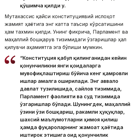
қўшимча қилди у.
Мутахассис қайси конституциявий ислоҳот
жамият ҳаётига энг катта таъсир кўрсатишини
ҳам тахмин қилди. Унинг фикрича, Парламент ва
маҳаллий бошқарув тизимидаги ўзгаришлар ҳал
қилувчи аҳамиятга эга бўлиши мумкин.
“Конституция қабул қилинганидан кейин
қонунчиликни янги қоидаларга
мувофиқлаштириш бўйича кенг қамровли
ишлар амалга оширилади. Энг аввало
давлат тузилишида, сайлов тизимида,
Парламент фаолияти ва суд тизимида
ўзгаришлар бўлади. Шунингдек, маҳаллий
ўзини ўзи бошқариш, ракамли ҳуқуқлар,
шахсий маълумотларни ҳимоя қилиш
ҳамда фуқароларнинг жамоат ҳаётида
иштирок этишига оид қонунчилик