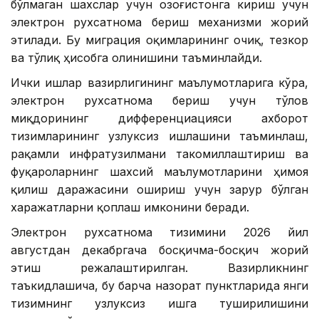
бўлмаган шахслар учун Қозоғистонга кириш учун
электрон рухсатнома бериш механизми жорий
этилади. Бу миграция оқимларининг очиқ, тезкор
ва тўлиқ ҳисобга олинишини таъминлайди.
Ички ишлар вазирлигининг маълумотларига кўра,
электрон рухсатнома бериш учун тўлов
миқдорининг дифференциацияси ахборот
тизимларининг узлуксиз ишлашини таъминлаш,
рақамли инфратузилмани такомиллаштириш ва
фуқароларнинг шахсий маълумотларини ҳимоя
қилиш даражасини ошириш учун зарур бўлган
харажатларни қоплаш имконини беради.
Электрон рухсатнома тизимини 2026 йил
августдан декабргача босқичма-босқич жорий
этиш режалаштирилган. Вазирликнинг
таъкидлашича, бу барча назорат пунктларида янги
тизимнинг узлуксиз ишга туширилишини