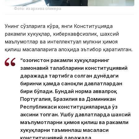
Фото: из архива спикера
Унинг сўзларига кўра, янги Конституцияда
ракамли хукуқлар, киберхавфсизлик, шахсий
маълумотлар ва интеллектуал мулкни ҳимоя
қилиш масалаларига алоҳида эътибор қаратилган.
“Қозоғистон ракамли хукуқларнинг
замонавий талабларини конституциявий
даражада тартибга солган дунёдаги
биринчи ҳамда саноқли давлатлардан
бири бўлади. Бундай норма аввалроқ
Португалия, Бразилия ва Доминикан
Республикаси конституцияларида ўз
аксини топган. Ушбу давлатларда шахсий
маълумотларни ҳимоя қилиш ва ракамли
хукуқларни таъминлаш масаласи
конституциявий даражада