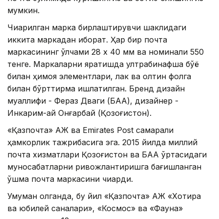
мумкин.
Чиқарилган марка бирлаштирувчи шаклидаги
иккита маркадан иборат. Ҳар бир почта
маркасининг ўлчами 28 х 40 мм ва номинали 550
тенге. Маркаларни яратишда ултрабинафша бўёқ
билан ҳимоя элементлари, лак ва олтин фолга
билан бўрттирма ишлатилган. Бренд дизайн
муаллифи - Фераз Дваги (БАА), дизайнер -
Инкарим-ай Онғарбай (Қозоғистон).
«Қазпочта» АЖ ва Emirates Post самарали
ҳамкорлик тажрибасига эга. 2015 йилда миллий
почта хизматлари Қозоғистон ва БАА ўртасидаги
муносабатларни ривожлантиришга бағишланган
қўшма почта маркасини чиқарди.
Умуман олганда, бу йил «Қазпочта» АЖ «Хотира
ва юбилей саналари», «Космос» ва «Фауна»