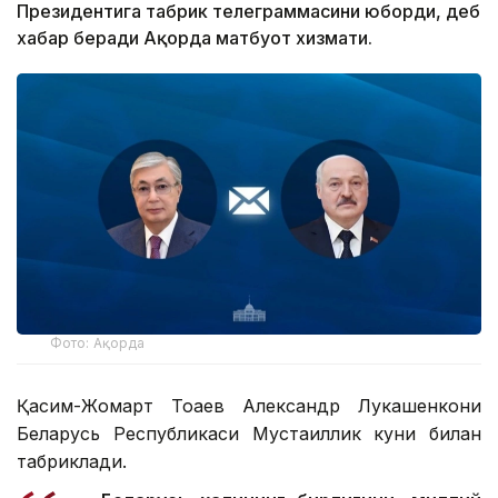
Президентига табрик телеграммасини юборди, деб
хабар беради Ақорда матбуот хизмати.
Фото: Ақорда
Қасим-Жомарт Тоқаев Александр Лукашенкони
Беларусь Республикаси Мустақиллик куни билан
табриклади.