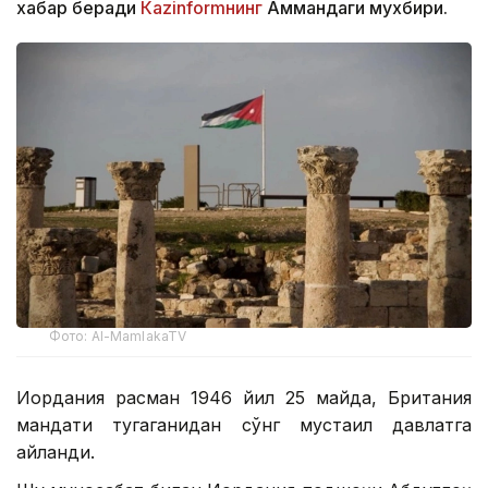
хабар беради
Кazinformнинг
Аммандаги мухбири.
Фото: Al-MamlakaTV
Иордания расман 1946 йил 25 майда, Британия
мандати тугаганидан сўнг мустақил давлатга
айланди.