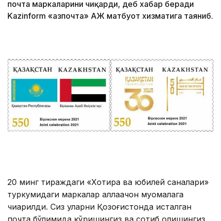
почта маркаларини чиқарди, деб хабар беради
Kazinform «Қазпочта» АЖ матбуот хизматига таяниб.
20 минг тираждаги «Хотира ва юбилей саналари»
туркумидаги маркалар аллақачон муомалага
чиқарилди. Сиз уларни Қозоғистонда исталган
почта бўлимида кўришингиз ва сотиб олишингиз