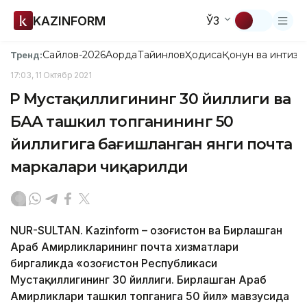
KAZINFORM
ЎЗ
Сайлов-2026
Ақорда
Тайинлов
Ҳодиса
Қонун ва интизо
Тренд:
17:03, 11 Октябр 2021
ҚР Мустақиллигининг 30 йиллиги ва
БАА ташкил топганининг 50
йиллигига бағишланган янги почта
маркалари чиқарилди
NUR-SULTAN. Kazinform – Қозоғистон ва Бирлашган
Араб Амирликларининг почта хизматлари
биргаликда «Қозоғистон Республикаси
Мустақиллигининг 30 йиллиги. Бирлашган Араб
Амирликлари ташкил топганига 50 йил» мавзусида