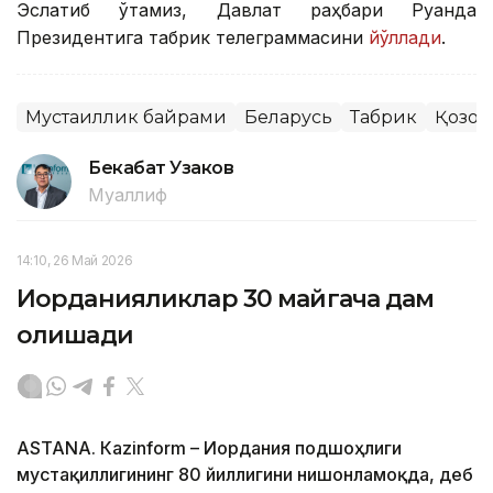
Эслатиб ўтамиз, Давлат раҳбари Руанда
Президентига табрик телеграммасини
йўллади
.
Мустақиллик байрами
Беларусь
Табрик
Қозоғ
Бекабат Узаков
Муаллиф
14:10, 26 Май 2026
Иорданияликлар 30 майгача дам
олишади
ASTANА. Кazinform – Иордания подшоҳлиги
мустақиллигининг 80 йиллигини нишонламоқда, деб