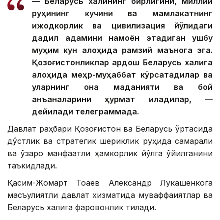
— Беларусь халқининг бирлигини, миллий
руҳининг кучини ва мамлакатнинг
ижодкорлик ва цивилизация йўлидаги
дадил қадамини намоён этадиган ушбу
муҳим кун алоҳида рамзий маънога эга.
Қозоғистонликлар қардош Беларусь халқига
алоҳида меҳр-муҳаббат кўрсатадилар ва
уларнинг она маданияти ва бой
анъаналарини ҳурмат қиладилар, —
дейилади телеграммада.
Давлат раҳбари Қозоғистон ва Беларусь ўртасида
дўстлик ва стратегик шериклик руҳида самарали
ва ўзаро манфаатли ҳамкорлик йўлга қўйилганини
таъкидлади.
Қасим-Жомарт Тоқаев Александр Лукашенкога
масъулиятли давлат хизматида муваффақиятлар ва
Беларусь халқига фаровонлик тилади.