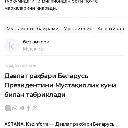
туркумидаги 13 миллиондан ортиқ почта
маркаларини чиқаради.
Мустақиллик байрами
Мустақиллик
Асосий янг
без автора
Муаллиф
16:44, 03 Июл 2026
Давлат раҳбари Беларусь
Президентини Мустақиллик куни
билан табриклади
ASTANА. Кazinform — Давлат раҳбари Беларусь