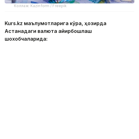
Коллаж: Kazinform / Freepik
Kurs.kz маълумотларига кўра, ҳозирда
Астанадаги валюта айирбошлаш
шохобчаларида:
— доллар: сотиб олиш — 467,00 тенге, сотиш —
474,00 тенге;
— евро: сотиб олиш — 534,00 тенге, сотиш —
544,00 тенге;
— рубль: сотиб олиш — 5,55 тенге, сотиш — 5,75
тенге;
— юань: сотиб олиш — 68,83 тенге, сотиш — 73,06
тенге.
Алматидаги валюта айирбошлаш
шохобчаларида: