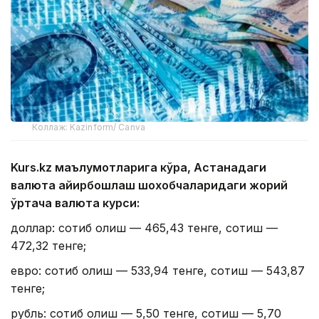
Коллаж: Kazinform/ Canva
Kurs.kz маълумотларига кўра, Астанадаги
валюта айирбошлаш шохобчаларидаги жорий
ўртача валюта курси:
доллар: сотиб олиш — 465,43 тенге, сотиш —
472,32 тенге;
евро: сотиб олиш — 533,94 тенге, сотиш — 543,87
тенге;
рубль: сотиб олиш — 5,50 тенге, сотиш — 5,70