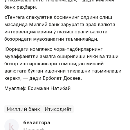
банк раҳбари.
«Тенгега спекулятив босимнинг олдини олиш
мақсадида Миллий банк заруратга қараб валюта
интервенцияларини ўтказиш орқали валюта
бозоридаги мувозанатни таъминлайди.
Юқоридаги комплекс чора-тадбирларнинг
муваффақиятли амалга оширилиши ички ва ташқи
бозор иштирокчилари томонидан миллий
валютага бўлган ишончни тиклашни таъминлаши
керак», — деди Ерболат Досаев.
Муаллиф: Есимжан Нақтибай
Миллий банк
Иқтисодиёт
без автора
Муаллиф