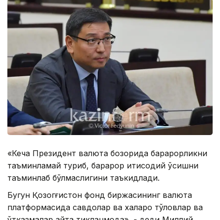
«Кеча Президент валюта бозорида барқарорликни
таъминламай туриб, барқарор иқтисодий ўсишни
таъминлаб бўлмаслигини таъкидлади.
Бугун Қозогғистон фонд биржасининг валюта
платформасида савдолар ва халқаро тўловлар ва
ўтказмалар қайта тикланмоқда», - деди Миллий