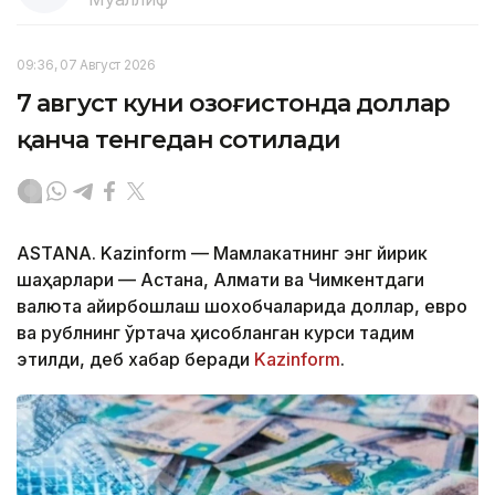
09:36, 07 Август 2026
7 август куни Қозоғистонда доллар
қанча тенгедан сотилади
ASTANA. Kazinform — Мамлакатнинг энг йирик
шаҳарлари — Астана, Алмати ва Чимкентдаги
валюта айирбошлаш шохобчаларида доллар, евро
ва рублнинг ўртача ҳисобланган курси тақдим
этилди, деб хабар беради
Kazinform
.