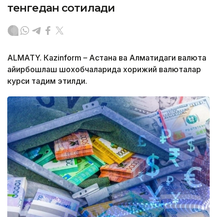
тенгедан сотилади
ALMATY. Кazinform – Астана ва Алматидаги валюта
айирбошлаш шохобчаларида хорижий валюталар
курси тақдим этилди.