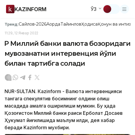
KAZINFORM
ЎЗ
Сайлов-2026
Ақорда
Тайинлов
Ҳодиса
Қонун ва интизо
Тренд:
11:29, 12 Январ 2022
ҚР Миллий банки валюта бозоридаги
мувозанатни интервенция йўли
билан тартибга солади
NUR-SULTAN. Кazinform - Валюта интервенцияси
тангага спекулятив босимнинг олдини олиш
мақсадида амалга оширилиши мумкин. Бу ҳақда
Қозоғистон Миллий банки раиси Ерболат Досаев
Ҳукумат йиғилишида маълум қилди, дея хабар
беради Kazinform мухбири.