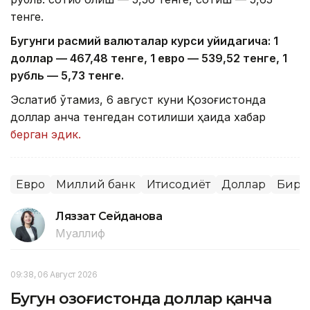
тенге.
Бугунги расмий валюталар курси қуйидагича: 1
доллар — 4
67,4
8 тенге, 1 евро — 5
39,52
тенге, 1
рубль — 5
,7
3 тенге.
Эслатиб ўтамиз, 6 август куни Қозоғистонда
доллар қанча тенгедан сотилиши ҳақида хабар
берган эдик.
Евро
Миллий банк
Иқтисодиёт
Доллар
Бирж
Ляззат Сейданова
Муаллиф
09:38, 06 Август 2026
Бугун Қозоғистонда доллар қанча