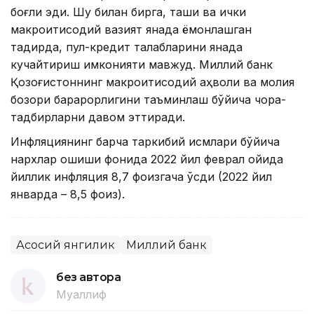
боғлиқ эди. Шу билан бирга, ташқи ва ички
макроиқтисодий вазият янада ёмонлашган
тақдирда, пул-кредит талабларини янада
кучайтириш имконияти мавжуд. Миллий банк
Қозоғистоннинг макроиқтисодий аҳволи ва молия
бозори барқарорлигини таъминлаш бўйича чора-
тадбирларни давом эттиради.
Инфляциянинг барча таркибий қисмлари бўйича
нархлар ошиши фонида 2022 йил феврал ойида
йиллик инфляция 8,7 фоизгача ўсди (2022 йил
январда – 8,5 фоиз).
Асосий янгилик
Миллий банк
без автора
Муаллиф