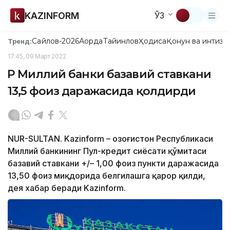
KAZINFORM
ЎЗ
Сайлов-2026
Ақорда
Тайинлов
Ҳодиса
Қонун ва интизо
Тренд:
17:45, 09 Март 2022
ҚР Миллий банки базавий ставкани
13,5 фоиз даражасида қолдирди
NUR-SULTAN. Kazinform – Қозоғистон Республикаси
Миллий банкининг Пул-кредит сиёсати қўмитаси
базавий ставкани +/– 1,00 фоиз пункти даражасида
13,50 фоиз миқдорида белгилашга қарор қилди,
дея хабар беради Kazinform.