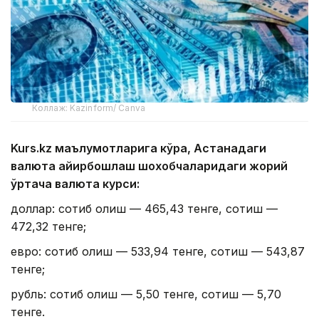
Коллаж: Kazinform/ Canva
Kurs.kz маълумотларига кўра, Астанадаги
валюта айирбошлаш шохобчаларидаги жорий
ўртача валюта курси:
доллар: сотиб олиш — 465,43 тенге, сотиш —
472,32 тенге;
евро: сотиб олиш — 533,94 тенге, сотиш — 543,87
тенге;
рубль: сотиб олиш — 5,50 тенге, сотиш — 5,70
тенге.