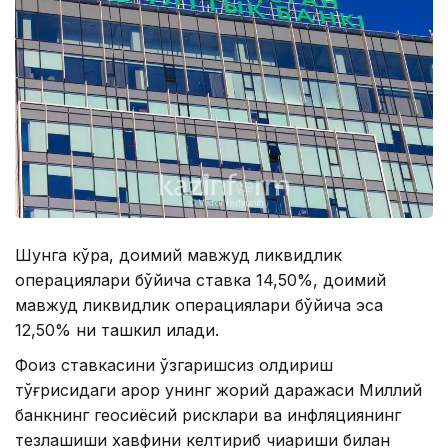
Шунга кўра, доимий мавжуд ликвидлик
операциялари бўйича ставка 14,50%, доимий
мавжуд ликвидлик операциялари бўйича эса
12,50% ни ташкил қилади.
Фоиз ставкасини ўзгаришсиз қолдириш
тўғрисидаги қарор унинг жорий даражаси Миллий
банкнинг геосиёсий рисклари ва инфляциянинг
тезлашиши хавфини келтириб чиқариши билан