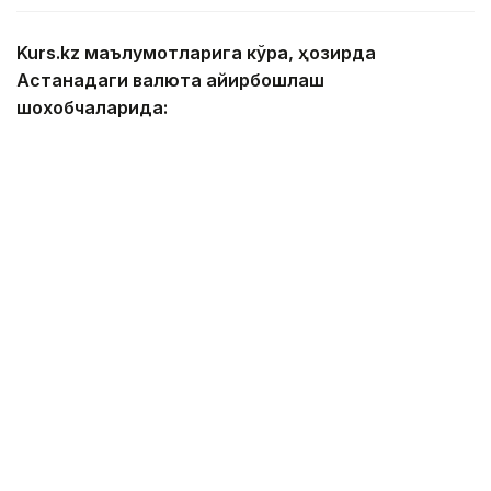
Kurs.kz маълумотларига кўра, ҳозирда
Астанадаги валюта айирбошлаш
шохобчаларида:
— доллар: сотиб олиш — 467,00 тенге, сотиш —
474,00 тенге;
— евро: сотиб олиш — 534,00 тенге, сотиш —
544,00 тенге;
— рубль: сотиб олиш — 5,55 тенге, сотиш — 5,75
тенге;
— юань: сотиб олиш — 68,83 тенге, сотиш — 73,06
тенге.
Алматидаги валюта айирбошлаш
шохобчаларида:
— доллар: сотиб олиш — 468,86 тенге, сотиш —