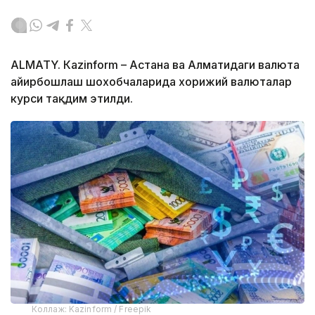
ALMATY. Кazinform – Астана ва Алматидаги валюта
айирбошлаш шохобчаларида хорижий валюталар
курси тақдим этилди.
Коллаж: Kazinform / Freepik