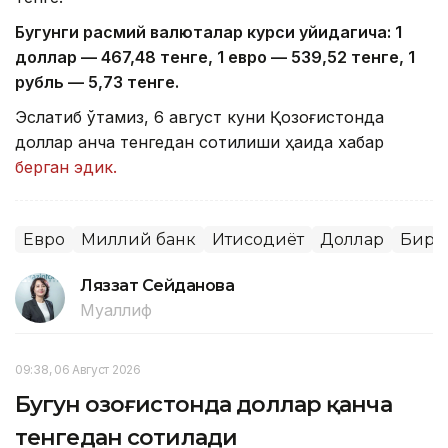
Бугунги расмий валюталар курси қуйидагича: 1
доллар — 4
67,4
8 тенге, 1 евро — 5
39,52
тенге, 1
рубль — 5
,7
3 тенге.
Эслатиб ўтамиз, 6 август куни Қозоғистонда
доллар қанча тенгедан сотилиши ҳақида хабар
берган эдик.
Евро
Миллий банк
Иқтисодиёт
Доллар
Бирж
Ляззат Сейданова
Муаллиф
09:38, 06 Август 2026
Бугун Қозоғистонда доллар қанча
тенгедан сотилади