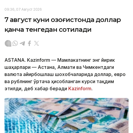
09:36, 07 Август 2026
7 август куни Қозоғистонда доллар
қанча тенгедан сотилади
ASTANA. Kazinform — Мамлакатнинг энг йирик
шаҳарлари — Астана, Алмати ва Чимкентдаги
валюта айирбошлаш шохобчаларида доллар, евро
ва рублнинг ўртача ҳисобланган курси тақдим
этилди, деб хабар беради
Kazinform
.