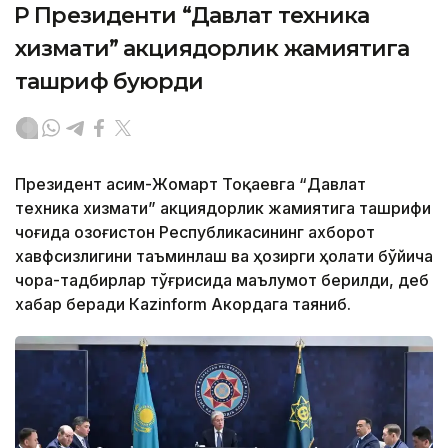
ҚР Президенти “Давлат техника
хизмати” акциядорлик жамиятига
ташриф буюрди
Президент Қасим-Жомарт Тоқаевга “Давлат
техника хизмати” акциядорлик жамиятига ташрифи
чоғида Қозоғистон Республикасининг ахборот
хавфсизлигини таъминлаш ва ҳозирги ҳолати бўйича
чора-тадбирлар тўғрисида маълумот берилди, деб
хабар беради Каzinform Акордага таяниб.