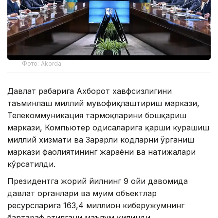
Фото: Akorda
Давлат раҳбарига Ахборот хавфсизлигини
таъминлаш миллий мувофиқлаштириш маркази,
Телекоммуникация тармоқларини бошқариш
маркази, Компьютер ҳодисаларига қарши курашиш
миллий хизмати ва Зарарли кодларни ўрганиш
маркази фаолиятининг жараёни ва натижалари
кўрсатилди.
Президентга жорий йилнинг 9 ойи давомида
давлат органлари ва муҳим объектлар
ресурсларига 163,4 миллион киберҳужумнинг
бартараф этилгани маълум қилинди.