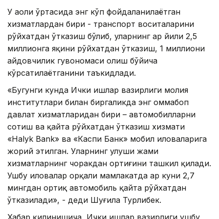
У аҳоли ўртасида энг кўп фойдаланилаётган
хизматлардан бири - транспорт воситаларини
рўйхатдан ўтказиш бўлиб, уларнинг ҳар йили 2,5
миллионга яқини рўйхатдан ўтказиш, 1 миллиони
ҳайдовчилик гувоҳномаси олиш бўйича
кўрсатилаётганини таъкидлади.
«Бугунги кунда Ички ишлар вазирлиги молия
институтлари билан биргаликда энг оммабоп
давлат хизматларидан бири – автомобилларни
сотиш ва қайта рўйхатдан ўтказиш хизмати
«Halyk Bank» ва «Каспи Банк» мобил иловаларига
жорий этилган. Уларнинг улуши жами
хизматларнинг чоракдан ортиғини ташкил қилади.
Ушбу иловалар орқали мамлакатда ҳар куни 2,7
мингдан ортиқ автомобиль қайта рўйхатдан
ўтказилади», - деди Шуғила Турлибек.
Хабар қилинишича, Ички ишлар вазирлиги ушбу