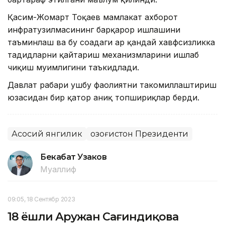
Қасим-Жомарт Тоқаев мамлакат ахборот
инфратузилмасининг барқарор ишлашини
таъминлаш ва бу соҳадаги ҳар қандай хавфсизликка
таҳдидларни қайтариш механизмларини ишлаб
чиқиш муҳимлигини таъкидлади.
Давлат раҳбари ушбу фаолиятни такомиллаштириш
юзасидан бир қатор аниқ топшириқлар берди.
Асосий янгилик
Қозоғистон Президенти
Бекабат Узаков
Муаллиф
09:05, 18 Сентябр 2023
18 ёшли Аружан Сағиндиқова