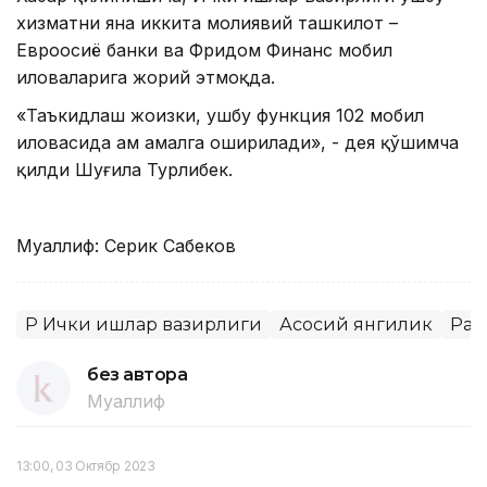
хизматни яна иккита молиявий ташкилот –
Евроосиё банки ва Фридом Финанc мобил
иловаларига жорий этмоқда.
«Таъкидлаш жоизки, ушбу функция 102 мобил
иловасида ҳам амалга оширилади», - дея қўшимча
қилди Шуғила Турлибек.
Муаллиф: Серик Сабеков
ҚР Ички ишлар вазирлиги
Асосий янгилик
Рақ
без автора
Муаллиф
13:00, 03 Октябр 2023