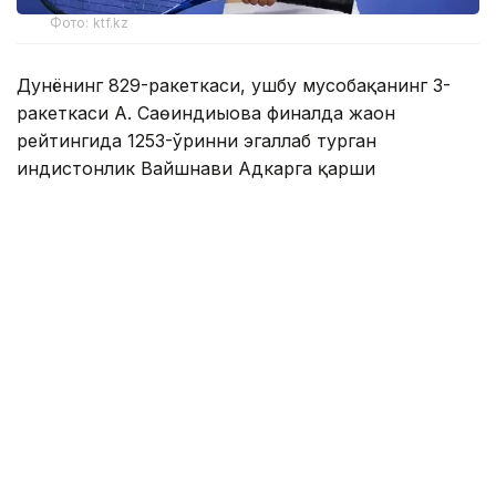
Фото: ktf.kz
Дунёнинг 829-ракеткаси, ушбу мусобақанинг 3-
ракеткаси А. Саөиндиыова финалда жаҳон
рейтингида 1253-ўринни эгаллаб турган
ҳиндистонлик Вайшнави Адкарга қарши
чемпионлик учун кураш олиб борди.
Биринчи партия кескин курашлар остида ўтди,
Аружан тай-брейкда муваффақиятли ўйнади - 7:6
(8:6).
Иккинчи сетда қозоғистонлик ёш теннисчи
рақибига ҳеч қандай имконият қолдирмади - 6:0.
Шу тариқа Аружан Сағиндиқова муҳим ғалабага
эришди.
Эслатиб ўтамиз, аввалроқ Аружан Сағиндиқова
Тунисдаги мусобақа финалига чиққани ҳақида