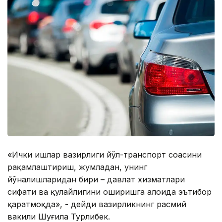
«Ички ишлар вазирлиги йўл-транспорт соҳасини
рақамлаштириш, жумладан, унинг
йўналишларидан бири – давлат хизматлари
сифати ва қулайлигини оширишга алоҳида эътибор
қаратмоқда», - дейди вазирликнинг расмий
вакили Шуғила Турлибек.