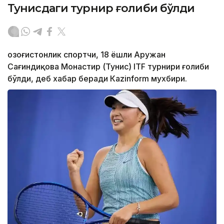
Тунисдаги турнир ғолиби бўлди
Қозоғистонлик спортчи, 18 ёшли Аружан
Сағиндиқова Монастир (Тунис) ITF турнири ғолиби
бўлди, деб хабар беради Каzinform мухбири.