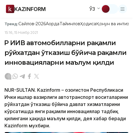
KAZINFORM
ЎЗ
Сайлов-2026
Ақорда
Тайинлов
Ҳодиса
Қонун ва интизо
Тренд:
15:16, 15 Ноябр 2021
ҚР ИИВ автомобилларни рақамли
рўйхатдан ўтказиш бўйича рақамли
инновацияларни маълум қилди
NUR-SULTAN. Kazinform – Қозоғистон Республикаси
Ички ишлар вазирлиги автотранспорт воситаларини
рўйхатдан ўтказиш бўйича давлат хизматларини
кўрсатишда янги рақамли инновациялар тадбиқ
қилингани ҳақида маълум қилди, дея хабар беради
Kazinform мухбири.