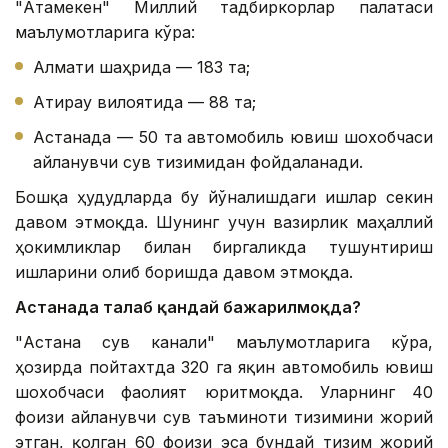
"Атамекен" Миллий тадбиркорлар палатаси
маълумотларига кўра:
Алмати шаҳрида — 183 та;
Атирау вилоятида — 88 та;
Астанада — 50 та автомобиль ювиш шохобчаси
айланувчи сув тизимидан фойдаланади.
Бошқа ҳудудларда бу йўналишдаги ишлар секин
давом этмоқда. Шунинг учун вазирлик маҳаллий
ҳокимликлар билан биргаликда тушунтириш
ишларини олиб боришда давом этмоқда.
Астанада талаб қандай бажарилмоқда?
"Астана сув канали" маълумотларига кўра,
ҳозирда пойтахтда 320 га яқин автомобиль ювиш
шохобчаси фаолият юритмоқда. Уларнинг 40
фоизи айланувчи сув таъминоти тизимини жорий
этган, қолган 60 фоизи эса бундай тизим жорий