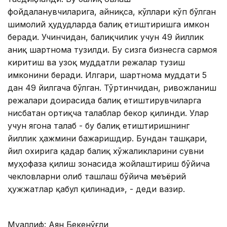
фойдаланувчиларига, айниқса, кўллари кўп бўлган
шимолий ҳудудларда балиқ етиштиришга имкон
беради. Учинчидан, балиқчилик учун 49 йиллик
аниқ шартнома тузилди. Бу сизга бизнесга сармоя
киритиш ва узоқ муддатли режалар тузиш
имконини беради. Илгари, шартнома муддати 5
дан 49 йилгача бўлган. Тўртинчидан, ривожланиш
режалари доирасида балиқ етиштирувчиларга
нисбатан ортиқча талаблар бекор қилинди. Улар
учун ягона талаб - бу балиқ етиштиришнинг
йиллик ҳажмини бажаришдир. Бундан ташқари,
йил охирига қадар балиқ хўжаликларини сувни
муҳофаза қилиш зонасида жойлаштириш бўйича
чекловларни олиб ташлаш бўйича меъёрий
ҳужжатлар қабул қилинади», - деди вазир.
Муаллиф: Аян Бекенўғли