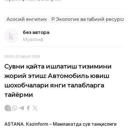
Асосий янгилик
ҚР Экология ва табиий ресурсл
без автора
Муаллиф
09:00, 02 Август 2026
Сувни қайта ишлатиш тизимини
жорий этиш: Автомобиль ювиш
шохобчалари янги талабларга
тайёрми
ASTANА. Кazinform – Мамлакатда сув танқислиги