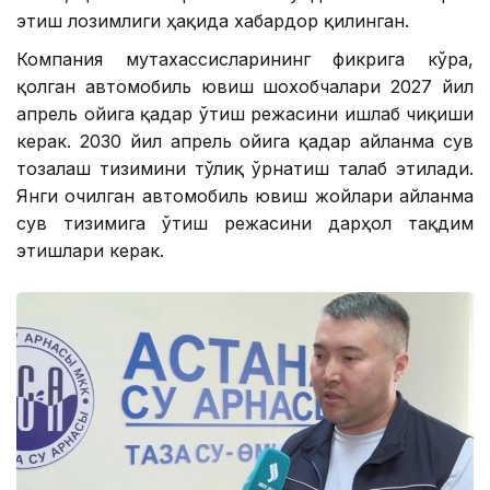
этиш лозимлиги ҳақида хабардор қилинган.
Компания мутахассисларининг фикрига кўра,
қолган автомобиль ювиш шохобчалари 2027 йил
апрель ойига қадар ўтиш режасини ишлаб чиқиши
керак. 2030 йил апрель ойига қадар айланма сув
тозалаш тизимини тўлиқ ўрнатиш талаб этилади.
Янги очилган автомобиль ювиш жойлари айланма
сув тизимига ўтиш режасини дарҳол тақдим
этишлари керак.