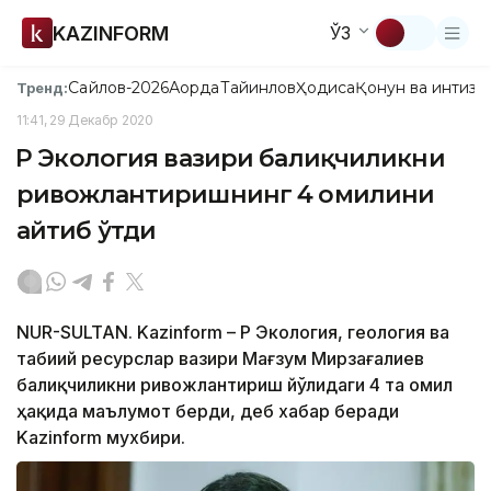
KAZINFORM
ЎЗ
Сайлов-2026
Ақорда
Тайинлов
Ҳодиса
Қонун ва интизо
Тренд:
11:41, 29 Декабр 2020
ҚР Экология вазири балиқчиликни
ривожлантиришнинг 4 омилини
айтиб ўтди
NUR-SULTAN. Kazinform – ҚР Экология, геология ва
табиий ресурслар вазири Мағзум Мирзағалиев
балиқчиликни ривожлантириш йўлидаги 4 та омил
ҳақида маълумот берди, деб хабар беради
Kazinform мухбири.