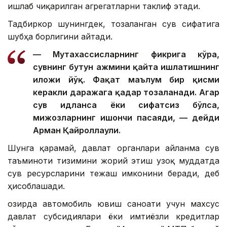
ишлаб чиқарилган агрегатларни таклиф этади.
Тадбиркор шунингдек, тозаланган сув сифатига
шубҳа борлигини айтади.
— Мутахассисларнинг фикрига кўра,
сувнинг бутун ҳажмини қайта ишлатишнинг
иложи йўқ. Фақат маълум бир қисми
керакли даражага қадар тозаланади. Агар
сув ҳидланса ёки сифатсиз бўлса,
мижозларнинг ишончи пасаяди, — дейди
Арман Қайроллаули.
Шунга қарамай, давлат органлари айланма сув
таъминоти тизимини жорий этиш узоқ муддатда
сув ресурсларини тежаш имконини беради, деб
ҳисоблашади.
Ҳозирда автомобиль ювиш саноати учун махсус
давлат субсидиялари ёки имтиёзли кредитлар