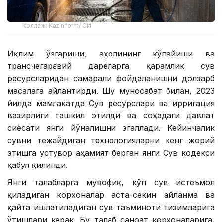
Коллаж: Kazinform/ СИ
Иқлим ўзгариши, аҳолининг кўпайиши ва
трансчегаравий дарёларга қарамлик сув
ресурсларидан самарали фойдаланишни долзарб
масалага айлантирди. Шу муносабат билан, 2023
йилда мамлакатда Сув ресурслари ва ирригация
вазирлиги ташкил этилди ва соҳадаги давлат
сиёсати янги йўналишни эгаллади. Кейинчалик
сувни тежайдиган технологияларни кенг жорий
этишга устувор аҳамият берган янги Сув кодекси
қабул қилинди.
Янги талабларга мувофиқ, кўп сув истеъмол
қиладиган корхоналар аста-секин айланма ва
қайта ишлатиладиган сув таъминоти тизимларига
ўтишлари керак. Бу талаб саноат корхоналарига,