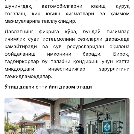
шунингдек, автомобилларни ювиш, қуруқ
тозалаш, кир ювиш хизматлари ва ҳаммом
мажмуаларига тааллуқлидир.
Давлатнинг фикрига кўра, бундай тизимлар
ичимлик суви истеъмолини сезиларли даражада
камайтиради ва сув ресурсларидан оқилона
фойдаланиш имконини беради. Бироқ,
тадбиркорлар бу талабни қондириш учун катта
миқдордаги инвестициялар зарурлигини
таъкидламоқдалар.
Ўтиш даври етти йил давом этади