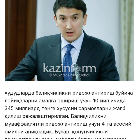
«Ҳудудларда балиқчиликни ривожлантириш бўйича
лойиҳаларни амалга ошириш учун 10 йил ичида
345 миллиард тенге хусусий сармояларни жалб
қилиш режалаштирилган. Балиқчиликни
муваффақиятли ривожлантириш учун 4 та асосий
омилни аниқладик. Булар: қонунчиликни