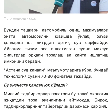
Фото: видеодан кадр
Бундан ташқари, автомобиль ювиш мажмуалари
битта автомобилни ювишда ўнлаб, баъзи
ҳолларда юз литрдан ортиқ сув сарфлайди.
Айланма тизим эса ишлатилган сувни махсус
фильтрлар орқали тозалаш ва қайта ишлатиш
имконини беради.
"Астана сув канали" маълумотларига кўра, бундай
технология сувни 70-80 фоизгача тежайди.
Бу бизнесга қандай юк бўлади?
Миллий тадбиркорлар палатаси бу талаб экологик
жиҳатдан тоза эканлигини айтмоқда. Бироқ,
тадбиркорларнинг тайёргарлик даражаси ҳар хил.