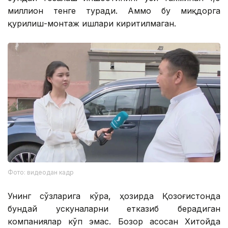
миллион тенге туради. Аммо бу миқдорга
қурилиш-монтаж ишлари киритилмаган.
Фото: видеодан кадр
Унинг сўзларига кўра, ҳозирда Қозоғистонда
бундай ускуналарни етказиб берадиган
компаниялар кўп эмас. Бозор асосан Хитойда