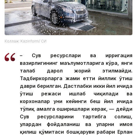
Коллаж: Kazinform/ СИ
– Сув ресурслари ва ирригация
вазирлигининг маълумотларига кўра, янги
талаб дарҳол жорий этилмайди.
Тадбиркорларга жами етти йиллик ўтиш
даври берилган. Дастлабки икки йил ичида
ўтиш режаси ишлаб чиқилади ва
корхоналар уни кейинги беш йил ичида
тўлиқ амалга оширишлари керак, — дейди
Сув ресурсларини тартибга солиш,
улардан фойдаланиш ва уларни ҳимоя
қилиш қўмитаси бошқаруви раҳбари Ерлан