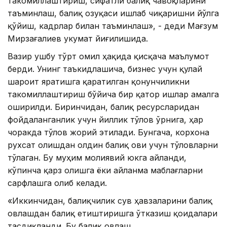
такомиллаштириш, сифатли балиқ чавоқларини
таъминлаш, балиқ озуқаси ишлаб чиқаришни йўлга
қўйиш, кадрлар билан таъминлаш», - деди Мағзум
Мирзағалиев Ҳукумат йиғилишида.
Вазир ушбу тўрт омил ҳақида қисқача маълумот
берди. Унинг таъкидлашича, бизнес учун қулай
шароит яратишга қаратилган қонунчиликни
такомиллаштириш бўйича бир қатор ишлар амалга
оширилди. Биринчидан, балиқ ресурсларидан
фойдаланганлик учун йиллик тўлов ўрнига, ҳар
чоракда тўлов жорий этилади. Бунгача, корхона
рухсат олишдан олдин балиқ ови учун тўловларни
тўлаган. Бу муҳим молиявий юкга айланди,
кўпинча қарз олишга ёки айланма маблағларни
сарфлашга олиб келади.
«Иккинчидан, балиқчилик сув ҳавзаларини балиқ
овлашдан балиқ етиштиришга ўтказиш қоидалари
тасдиқланди. Бу балиқ овлаш