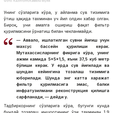
Фото: Kazinform/Камила Мүлік
Унинг сўзларига кўра, у айланма сув тизимига
ўтиш ҳақида тахминан уч йил олдин хабар олган.
Бироқ, уни амалга ошириш фақат фильтр
қурилмасини ўрнатиш билан чекланмайди.
— Аввало, ишлатилган сувни йиғиш учун
махсус бассейн қурилиши керак.
Мутахассисларнинг фикрига кўра, унинг
ҳажми камида 5×5×1,5, яъни 37,5 куб метр
бўлиши керак. У ерда сув йиғилади ва
шундан кейингина тозалаш тизимига
юборилади. Шунда энг катта харажат
фильтр қурилмасига эмас, балки
инфратузилмани реконструкция қилишга
сарфланади, — дейди у.
Тадбиркорнинг сўзларига кўра, бугунги кунда
бундай тозалаш иншоотининг ўзи тахминан 1,9