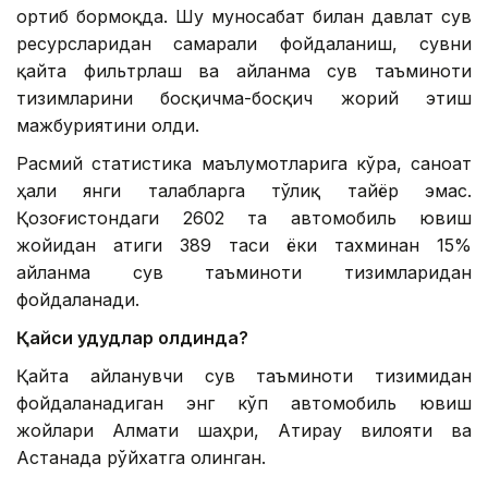
ортиб бормоқда. Шу муносабат билан давлат сув
ресурсларидан самарали фойдаланиш, сувни
қайта фильтрлаш ва айланма сув таъминоти
тизимларини босқичма-босқич жорий этиш
мажбуриятини олди.
Расмий статистика маълумотларига кўра, саноат
ҳали янги талабларга тўлиқ тайёр эмас.
Қозоғистондаги 2602 та автомобиль ювиш
жойидан атиги 389 таси ёки тахминан 15%
айланма сув таъминоти тизимларидан
фойдаланади.
Қайси ҳудудлар олдинда?
Қайта айланувчи сув таъминоти тизимидан
фойдаланадиган энг кўп автомобиль ювиш
жойлари Алмати шаҳри, Атирау вилояти ва
Астанада рўйхатга олинган.