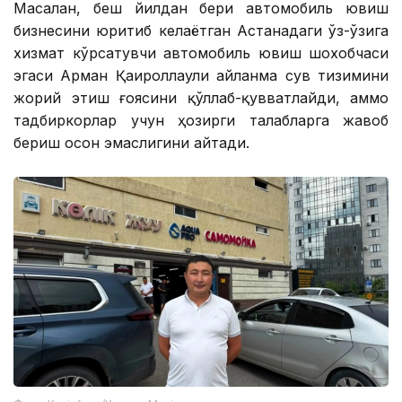
Масалан, беш йилдан бери автомобиль ювиш
бизнесини юритиб келаётган Астанадаги ўз-ўзига
хизмат кўрсатувчи автомобиль ювиш шохобчаси
эгаси Арман Қаироллаули айланма сув тизимини
жорий этиш ғоясини қўллаб-қувватлайди, аммо
тадбиркорлар учун ҳозирги талабларга жавоб
бериш осон эмаслигини айтади.