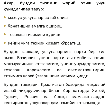
Ахир, бундай тизимни жорий этиш учун
қуйидагилар зарур:
махсус ускуналар сотиб олиш;
ўрнатишни амалга ошириш;
тозалаш тизимини қуриш;
кейин унга техник хизмат кўрсатиш.
Бундан ташқари, ускуналарнинг нархи бир хил
эмас. Вазирлик унинг нархи автомобиль ювиш
мажмуасининг катталигига, унинг унумдорлигига,
тозалаш даражасига ва автоматлаштириш
тизимига қараб ўзгаришини маълум қилди.
Бундан ташқари, Қозоғистон бозорида маҳаллий
ишлаб чиқарувчилар билан бир қаторда Хитой,
Туркия, Россия ва бошқа мамлакатлардан
келтирилган ускуналар ҳам намойиш этилмоқда.