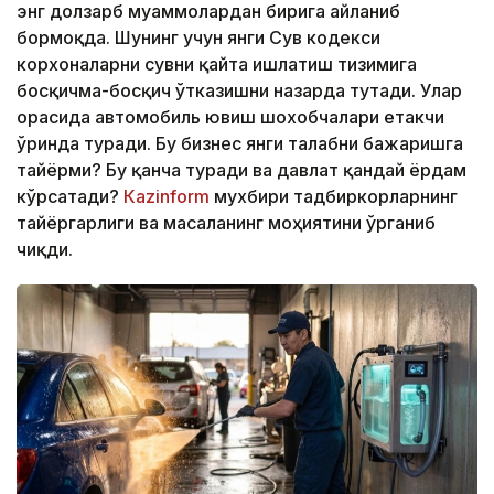
энг долзарб муаммолардан бирига айланиб
бормоқда. Шунинг учун янги Сув кодекси
корхоналарни сувни қайта ишлатиш тизимига
босқичма-босқич ўтказишни назарда тутади. Улар
орасида автомобиль ювиш шохобчалари етакчи
ўринда туради. Бу бизнес янги талабни бажаришга
тайёрми? Бу қанча туради ва давлат қандай ёрдам
кўрсатади?
Кazinform
мухбири тадбиркорларнинг
тайёргарлиги ва масаланинг моҳиятини ўрганиб
чиқди.