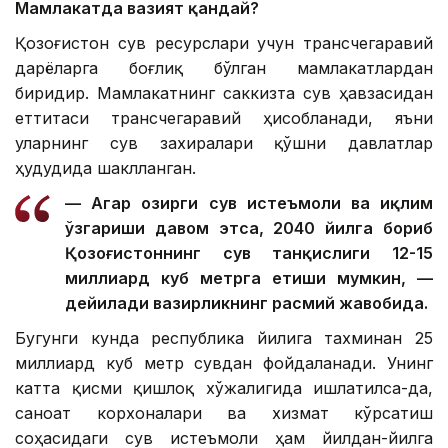
Мамлакатда вазият қандай?
Қозоғистон сув ресурслари учун трансчегаравий
дарёларга боғлиқ бўлган мамлакатлардан
биридир. Мамлакатнинг саккизта сув ҳавзасидан
еттитаси трансчегаравий ҳисобланади, яъни
уларнинг сув захиралари қўшни давлатлар
ҳудудида шаклланган.
— Агар ҳозирги сув истеъмоли ва иқлим
ўзгариши давом этса, 2040 йилга бориб
Қозоғистоннинг сув танқислиги 12-15
миллиард куб метрга етиши мумкин, —
дейилади вазирликнинг расмий жавобида.
Бугунги кунда республика йилига тахминан 25
миллиард куб метр сувдан фойдаланади. Унинг
катта қисми қишлоқ хўжалигида ишлатилса-да,
саноат корхоналари ва хизмат кўрсатиш
соҳасидаги сув истеъмоли ҳам йилдан-йилга