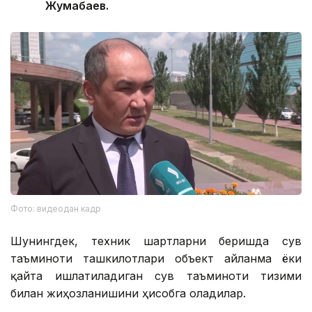
Жумабаев.
Фото: видеодан кадр
Шунингдек, техник шартларни беришда сув
таъминоти ташкилотлари объект айланма ёки
қайта ишлатиладиган сув таъминоти тизими
билан жиҳозланишини ҳисобга оладилар.