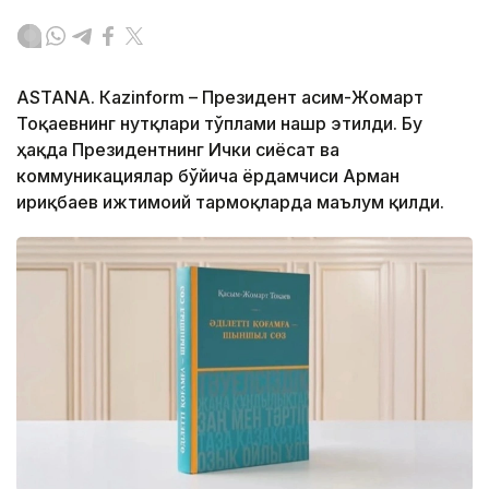
ASTANА. Кazinform – Президент Қасим-Жомарт
Тоқаевнинг нутқлари тўплами нашр этилди. Бу
ҳақда Президентнинг Ички сиёсат ва
коммуникациялар бўйича ёрдамчиси Арман
Қириқбаев ижтимоий тармоқларда маълум қилди.