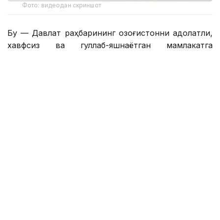
Фото: видеодан скриншот
Бу — Давлат раҳбарининг Қозоғистонни адолатли,
хавфсиз ва гуллаб-яшнаётган мамлакатга
айлантириш бўйича буюк идеалининг сўз билан
йўғрилган хулосаси.
– Азиз дўстлар! Сўзларнинг қадрини
тушунадиган ақлли, очиқ фикрли
жамоатчилик учун бизда янгиликлар бор.
Қозоғистон Республикаси Президенти
Қасим-Жомарт Кемелули Тоқаевнинг
«Әділетті қоғамға – шыншыл сөз» деб
номланган танланган нутқлари тўплами
нашр этилди. Биргаликда, бу Давлат
раҳбарининг Қозоғистонни адолатли,
хавфсиз ва гуллаб-яшнаётган мамлакатга
айлантириш бўйича буюк идеалининг