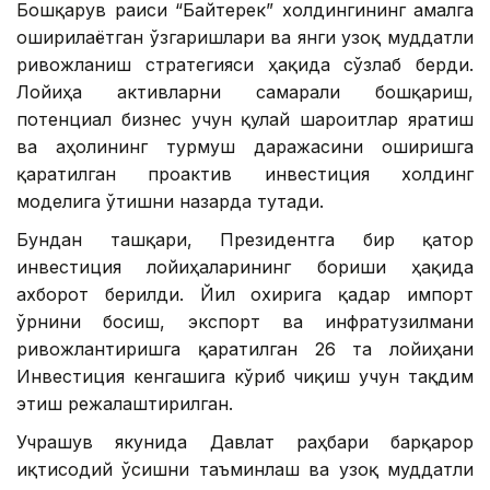
Бошқарув раиси “Байтерек” холдингининг амалга
оширилаётган ўзгаришлари ва янги узоқ муддатли
ривожланиш стратегияси ҳақида сўзлаб берди.
Лойиҳа активларни самарали бошқариш,
потенциал бизнес учун қулай шароитлар яратиш
ва аҳолининг турмуш даражасини оширишга
қаратилган проактив инвестиция холдинг
моделига ўтишни назарда тутади.
Бундан ташқари, Президентга бир қатор
инвестиция лойиҳаларининг бориши ҳақида
ахборот берилди. Йил охирига қадар импорт
ўрнини босиш, экспорт ва инфратузилмани
ривожлантиришга қаратилган 26 та лойиҳани
Инвестиция кенгашига кўриб чиқиш учун тақдим
этиш режалаштирилган.
Учрашув якунида Давлат раҳбари барқарор
иқтисодий ўсишни таъминлаш ва узоқ муддатли