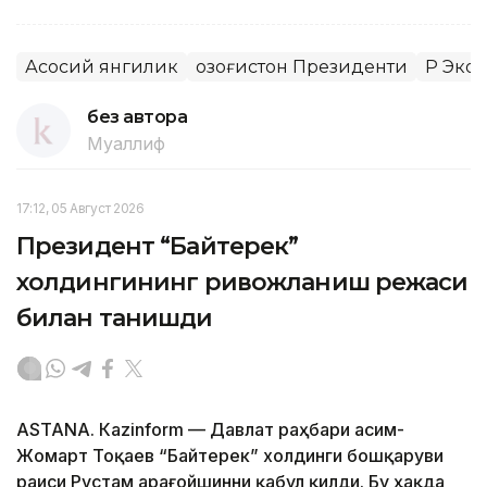
Асосий янгилик
Қозоғистон Президенти
ҚР Эко
без автора
Муаллиф
17:12, 05 Август 2026
Президент “Байтерек”
холдингининг ривожланиш режаси
билан танишди
ASTANА. Каzinform — Давлат раҳбари Қасим-
Жомарт Тоқаев “Байтерек” холдинги бошқаруви
раиси Рустам Қарағойшинни қабул қилди. Бу ҳақда