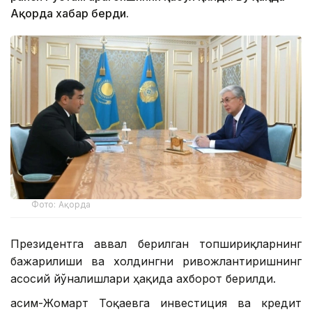
Ақорда хабар берди.
Фото: Ақорда
Президентга аввал берилган топшириқларнинг
бажарилиши ва холдингни ривожлантиришнинг
асосий йўналишлари ҳақида ахборот берилди.
Қасим-Жомарт Тоқаевга инвестиция ва кредит