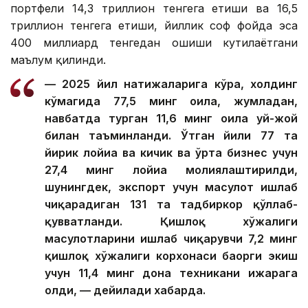
портфели 14,3 триллион тенгега етиши ва 16,5
триллион тенгега етиши, йиллик соф фойда эса
400 миллиард тенгедан ошиши кутилаётгани
маълум қилинди.
— 2025 йил натижаларига кўра, холдинг
кўмагида 77,5 минг оила, жумладан,
навбатда турган 11,6 минг оила уй-жой
билан таъминланди. Ўтган йили 77 та
йирик лойиҳа ва кичик ва ўрта бизнес учун
27,4 минг лойиҳа молиялаштирилди,
шунингдек, экспорт учун маҳсулот ишлаб
чиқарадиган 131 та тадбиркор қўллаб-
қувватланди. Қишлоқ хўжалиги
маҳсулотларини ишлаб чиқарувчи 7,2 минг
қишлоқ хўжалиги корхонаси баҳорги экиш
учун 11,4 минг дона техникани ижарага
олди, — дейилади хабарда.