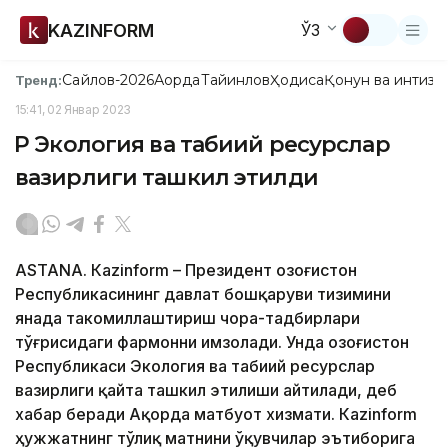
KAZINFORM
ЎЗ
Сайлов-2026
Ақорда
Тайинлов
Ҳодиса
Қонун ва интизо
Тренд:
15:41, 02 Январ 2023
ҚР Экология ва табиий ресурслар
вазирлиги ташкил этилди
ASTANА. Кazinform – Президент Қозоғистон
Республикасининг давлат бошқаруви тизимини
янада такомиллаштириш чора-тадбирлари
тўғрисидаги фармонни имзолади. Унда Қозоғистон
Республикаси Экология ва табиий ресурслар
вазирлиги қайта ташкил этилиши айтилади, деб
хабар беради Ақорда матбуот хизмати. Кazinform
ҳужжатнинг тўлиқ матнини ўқувчилар эътиборига