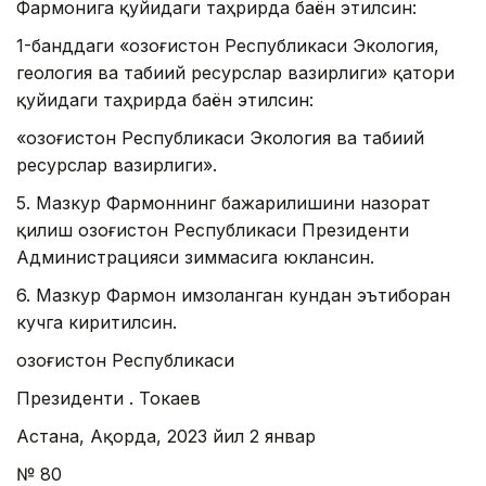
Фармонига қуйидаги таҳрирда баён этилсин:
1-банддаги «Қозоғистон Республикаси Экология,
геология ва табиий ресурслар вазирлиги» қатори
қуйидаги таҳрирда баён этилсин:
«Қозоғистон Республикаси Экология ва табиий
ресурслар вазирлиги».
5. Мазкур Фармоннинг бажарилишини назорат
қилиш Қозоғистон Республикаси Президенти
Администрацияси зиммасига юклансин.
6. Мазкур Фармон имзоланган кундан эътиборан
кучга киритилсин.
Қозоғистон Республикаси
Президенти Қ. Токаев
Астана, Ақорда, 2023 йил 2 январ
№ 80