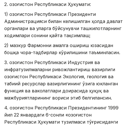
2. Қозоғистон Республикаси Ҳукумати:
1) Қозоғистон Республикаси Президенти
Администрацияси билан келишилган ҳолда давлат
органлари ва уларга бўйсунувчи ташкилотларнинг
ходимлари сонини қайта тақсимлаш;
2) мазкур Фармонни амалга ошириш юзасидан
бошқа чора-тадбирлар кўрилишини таъминласин.
3. Қозоғистон Республикаси Индустрия ва
инфратузилмаларни ривожлантириш вазирлиги
Қозоғистон Республикаси Экология, геология ва
табиий ресурслар вазирлигининг ўзига юкланган
функция ва ваколатлари доирасида ҳуқуқ ва
мажбуриятларининг вориси этиб белгилансин.
4. Қозоғистон Республикаси Президентининг 1999
йил 22 январдаги 6-сонли «Қозоғистон
Республикаси Ҳукумати тузилмаси тўғрисида»ги