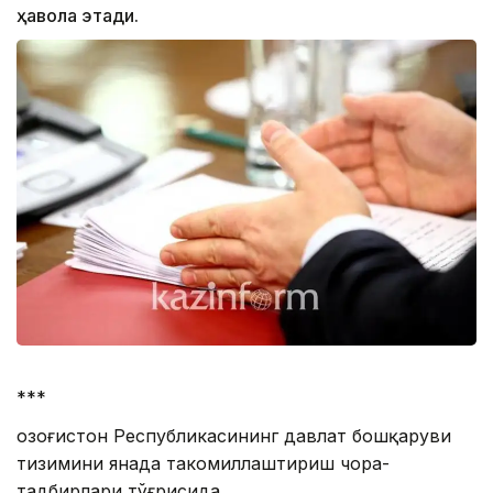
ҳавола этади.
***
Қозоғистон Республикасининг давлат бошқаруви
тизимини янада такомиллаштириш чора-
тадбирлари тўғрисида