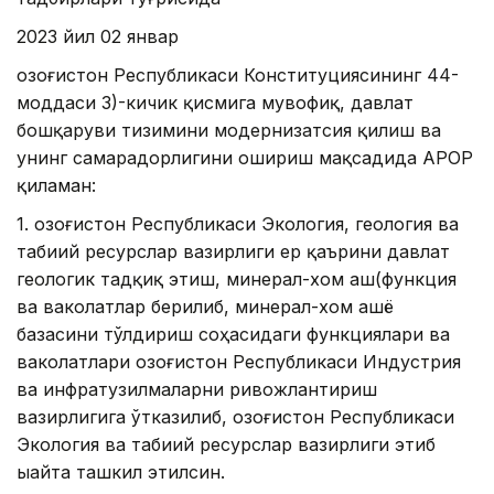
2023 йил 02 январ
Қозоғистон Республикаси Конституциясининг 44-
моддаси 3)-кичик қисмига мувофиқ, давлат
бошқаруви тизимини модернизатсия қилиш ва
унинг самарадорлигини ошириш мақсадида ҚАРОР
қиламан:
1. Қозоғистон Республикаси Экология, геология ва
табиий ресурслар вазирлиги ер қаърини давлат
геологик тадқиқ этиш, минерал-хом аш(функция
ва ваколатлар берилиб, минерал-хом ашё
базасини тўлдириш соҳасидаги функциялари ва
ваколатлари Қозоғистон Республикаси Индустрия
ва инфратузилмаларни ривожлантириш
вазирлигига ўтказилиб, Қозоғистон Республикаси
Экология ва табиий ресурслар вазирлиги этиб
ыайта ташкил этилсин.