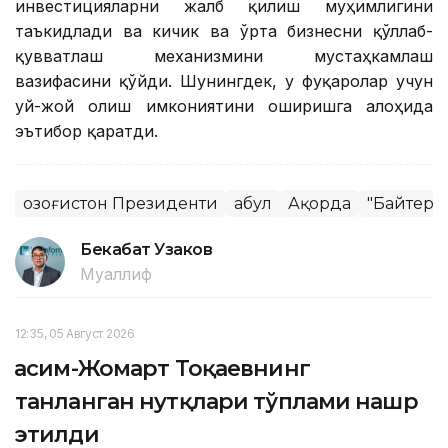
инвестицияларни жалб қилиш муҳимлигини
таъкидлади ва кичик ва ўрта бизнесни қўллаб-
қувватлаш механизмини мустаҳкамлаш
вазифасини қўйди. Шунингдек, у фуқаролар учун
уй-жой олиш имкониятини оширишга алоҳида
эътибор қаратди.
Қозоғистон Президенти
Қабул
Ақорда
"Байтере
Бекабат Узаков
Муаллиф
12:35, 05 Август 2026
Қасим-Жомарт Тоқаевнинг
танланган нутқлари тўплами нашр
этилди