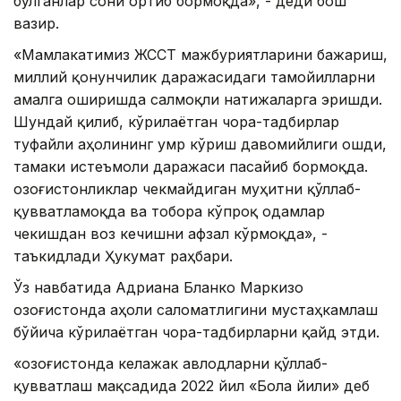
бўлганлар сони ортиб бормоқда», - деди бош
вазир.
«Мамлакатимиз ЖССТ мажбуриятларини бажариш,
миллий қонунчилик даражасидаги тамойилларни
амалга оширишда салмоқли натижаларга эришди.
Шундай қилиб, кўрилаётган чора-тадбирлар
туфайли аҳолининг умр кўриш давомийлиги ошди,
тамаки истеъмоли даражаси пасайиб бормоқда.
Қозоғистонликлар чекмайдиган муҳитни қўллаб-
қувватламоқда ва тобора кўпроқ одамлар
чекишдан воз кечишни афзал кўрмоқда», -
таъкидлади Ҳукумат раҳбари.
Ўз навбатида Адриана Бланко Маркизо
Қозоғистонда аҳоли саломатлигини мустаҳкамлаш
бўйича кўрилаётган чора-тадбирларни қайд этди.
«Қозоғистонда келажак авлодларни қўллаб-
қувватлаш мақсадида 2022 йил «Бола йили» деб