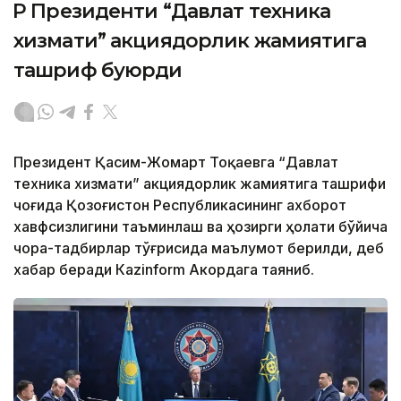
ҚР Президенти “Давлат техника
хизмати” акциядорлик жамиятига
ташриф буюрди
Президент Қасим-Жомарт Тоқаевга “Давлат
техника хизмати” акциядорлик жамиятига ташрифи
чоғида Қозоғистон Республикасининг ахборот
хавфсизлигини таъминлаш ва ҳозирги ҳолати бўйича
чора-тадбирлар тўғрисида маълумот берилди, деб
хабар беради Каzinform Акордага таяниб.