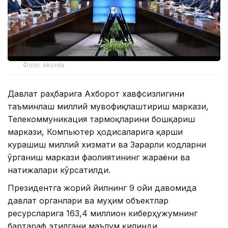
Фото: Akorda
Давлат раҳбарига Ахборот хавфсизлигини
таъминлаш миллий мувофиқлаштириш маркази,
Телекоммуникация тармоқларини бошқариш
маркази, Компьютер ҳодисаларига қарши
курашиш миллий хизмати ва Зарарли кодларни
ўрганиш маркази фаолиятининг жараёни ва
натижалари кўрсатилди.
Президентга жорий йилнинг 9 ойи давомида
давлат органлари ва муҳим объектлар
ресурсларига 163,4 миллион киберҳужумнинг
бартараф этилгани маълум қилинди.