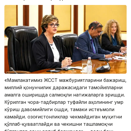
«Мамлакатимиз ЖССТ мажбуриятларини бажариш,
миллий қонунчилик даражасидаги тамойилларни
амалга оширишда салмоқли натижаларга эришди.
Кўрилган чора-тадбирлар туфайли аҳолининг умр
кўриш давомийлиги ошди, тамаки истеъмоли
камайди. Қозоғистонликлар чекмайдиган муҳитни
қўллаб-қувватлайди ва чекишни ташламоқчи