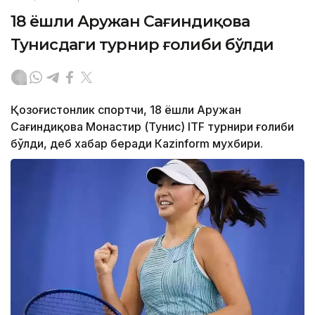
18 ёшли Аружан Сағиндиқова
Тунисдаги турнир ғолиби бўлди
Қозоғистонлик спортчи, 18 ёшли Аружан
Сағиндиқова Монастир (Тунис) ITF турнири ғолиби
бўлди, деб хабар беради Каzinform мухбири.