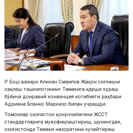
ҚР Бош вазири Алихан Смаилов Жаҳон соғлиқни
сақлаш ташкилотининг Тамакига қарши кураш
бўйича доиравий конвенция котибияти раҳбари
Адриана Бланко Маркизо билан учрашди.
Томонлар Қозоғистон қонунчилигини ЖССТ
стандартларига мувофиқлаштириш, шунингдек,
Қозоғистонда Тамаки назоратини кучайтириш