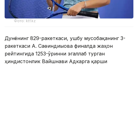
Фото: ktf.kz
Дунёнинг 829-ракеткаси, ушбу мусобақанинг 3-
ракеткаси А. Саөиндиыова финалда жаҳон
рейтингида 1253-ўринни эгаллаб турган
ҳиндистонлик Вайшнави Адкарга қарши
чемпионлик учун кураш олиб борди.
Биринчи партия кескин курашлар остида ўтди,
Аружан тай-брейкда муваффақиятли ўйнади - 7:6
(8:6).
Иккинчи сетда қозоғистонлик ёш теннисчи
рақибига ҳеч қандай имконият қолдирмади - 6:0.
Шу тариқа Аружан Сағиндиқова муҳим ғалабага
эришди.