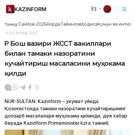
KAZINFORM
ЎЗ
Сайлов-2026
Ақорда
Тайинлов
Ҳодиса
Қонун ва интизо
Тренд:
14:33, 28 Май 2022
ҚР Бош вазири ЖССТ вакиллари
билан тамаки назоратини
кучайтириш масаласини муҳокама
қилди
NUR-SULTAN. Kazinform – Ҳукумат уйида
Қозоғистонда тамаки назоратини кучайтиришнинг
долзарб масалалари муҳокама қилинди, дея хабар
беради Kazinform Primeminister.kzга таяниб.