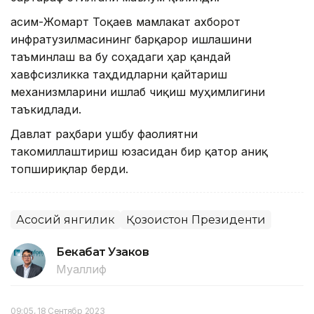
Қасим-Жомарт Тоқаев мамлакат ахборот
инфратузилмасининг барқарор ишлашини
таъминлаш ва бу соҳадаги ҳар қандай
хавфсизликка таҳдидларни қайтариш
механизмларини ишлаб чиқиш муҳимлигини
таъкидлади.
Давлат раҳбари ушбу фаолиятни
такомиллаштириш юзасидан бир қатор аниқ
топшириқлар берди.
Асосий янгилик
Қозоғистон Президенти
Бекабат Узаков
Муаллиф
09:05, 18 Сентябр 2023