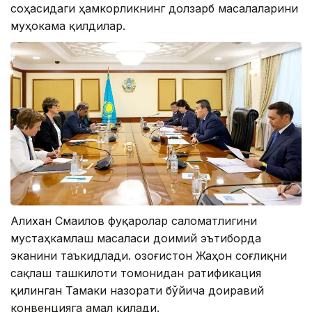
соҳасидаги ҳамкорликнинг долзарб масалаларини
муҳокама қилдилар.
Алихан Смаилов фуқаролар саломатлигини
мустаҳкамлаш масаласи доимий эътиборда
эканини таъкидлади. Қозоғистон Жаҳон соғлиқни
сақлаш ташкилоти томонидан ратификация
қилинган Тамаки назорати бўйича доиравий
конвенцияга амал қилади.