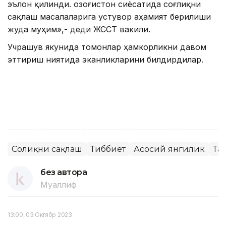
эълон қилинди. Қозоғистон сиёсатида соғлиқни
сақлаш масалаларига устувор аҳамият берилиши
жуда муҳим»,- деди ЖССТ вакили.
Учрашув якунида томонлар ҳамкорликни давом
эттириш ниятида эканликларини билдирдилар.
Соғлиқни сақлаш
Тиббиёт
Асосий янгилик
Та
без автора
Муаллиф
13:00, 03 Октябр 2023