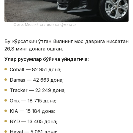
Фото: Миллий статистика қўмитаси
Бу кўрсаткич ўтган йилнинг мос даврига нисбатан
26,8 минг донага ошган.
Улар русумлар бўйича қуйидагича:
Cobalt — 82 951 дона;
Damas — 42 663 дона;
Tracker — 23 249 дона;
Onix — 18 715 дона;
KIA — 15 184 дона;
BYD — 13 405 дона;
Haval — 5 061 дона;