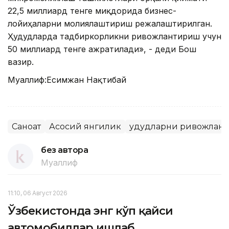
22,5 миллиард тенге миқдорида бизнес-
лойиҳаларни молиялаштириш режалаштирилган.
Ҳудудларда тадбиркорликни ривожлантириш учун
50 миллиард тенге ажратилади», - деди Бош
вазир.
Муаллиф:Есимжан Нақтибай
Саноат
Асосий янгилик
Ҳудудларни ривожлан
без автора
Муаллиф
11:10, 06 Август 2026
Ўзбекистонда энг кўп қайси
автомобиллар ишлаб