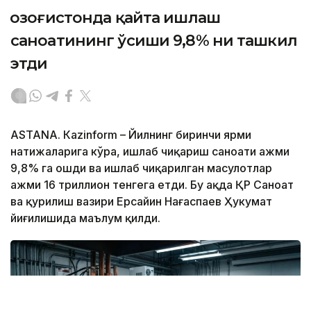
Қозоғистонда қайта ишлаш
саноатининг ўсиши 9,8% ни ташкил
этди
ASTANА. Кazinform – Йилнинг биринчи ярми
натижаларига кўра, ишлаб чиқариш саноати ҳажми
9,8% га ошди ва ишлаб чиқарилган маҳсулотлар
ҳажми 16 триллион тенгега етди. Бу ҳақда ҚР Саноат
ва қурилиш вазири Ерсайин Нағаспаев Ҳукумат
йиғилишида маълум қилди.