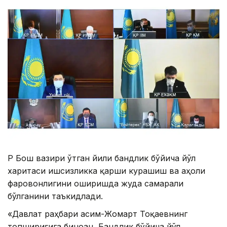
ҚР Бош вазири ўтган йили бандлик бўйича йўл
харитаси ишсизликка қарши курашиш ва аҳоли
фаровонлигини оширишда жуда самарали
бўлганини таъкидлади.
«Давлат раҳбари Қасим-Жомарт Тоқаевнинг
топшириғига биноан, Бандлик бўйича йўл