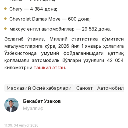
Chery — 4 384 дона;
Chevrolet Damas Move — 600 дона;
махсус енгил автомобиллар — 29 582 дона.
Эслатиб ўтамиз, Миллий статистика қўмитаси
маълумотларига кўра, 2026 йил 1 январь ҳолатига
Ўзбекистонда умумий фойдаланишдаги қаттиқ
қопламали автомобиль йўллари узунлиги 42 054
километрни
ташкил этган
.
Марказий Осиё хабарлари
Саноат
Автомобилс
Бекабат Узаков
Муаллиф
11:39, 04 Август 2026