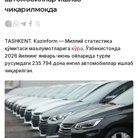
чиқарилмоқда
TASHKENT. Kazinform — Миллий статистика
қўмитаси маълумотларига
кўра
, Ўзбекистонда
2026 йилнинг январь-июнь ойларида турли
русумдаги 235 794 дона енгил автомобиллар ишлаб
чиқарилган.