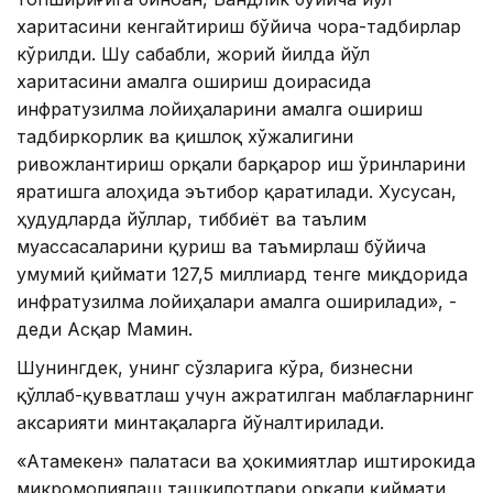
харитасини кенгайтириш бўйича чора-тадбирлар
кўрилди. Шу сабабли, жорий йилда йўл
харитасини амалга ошириш доирасида
инфратузилма лойиҳаларини амалга ошириш
тадбиркорлик ва қишлоқ хўжалигини
ривожлантириш орқали барқарор иш ўринларини
яратишга алоҳида эътибор қаратилади. Хусусан,
ҳудудларда йўллар, тиббиёт ва таълим
муассасаларини қуриш ва таъмирлаш бўйича
умумий қиймати 127,5 миллиард тенге миқдорида
инфратузилма лойиҳалари амалга оширилади», -
деди Асқар Мамин.
Шунингдек, унинг сўзларига кўра, бизнесни
қўллаб-қувватлаш учун ажратилган маблағларнинг
аксарияти минтақаларга йўналтирилади.
«Атамекен» палатаси ва ҳокимиятлар иштирокида
микромолиялаш ташкилотлари орқали қиймати