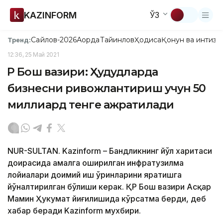
KAZINFORM
ЎЗ
Сайлов-2026
Ақорда
Тайинлов
Ҳодиса
Қонун ва интизо
Тренд:
12:36, 25 Май 2021
ҚР Бош вазири: Ҳудудларда
бизнесни ривожлантириш учун 50
миллиард тенге ажратилади
NUR-SULTAN. Kazinform – Бандликнинг йўл харитаси
доирасида амалга оширилган инфратузилма
лойиҳалари доимий иш ўринларини яратишга
йўналтирилган бўлиши керак. ҚР Бош вазири Асқар
Мамин Ҳукумат йиғилишида кўрсатма берди, деб
хабар беради Kazinform мухбири.