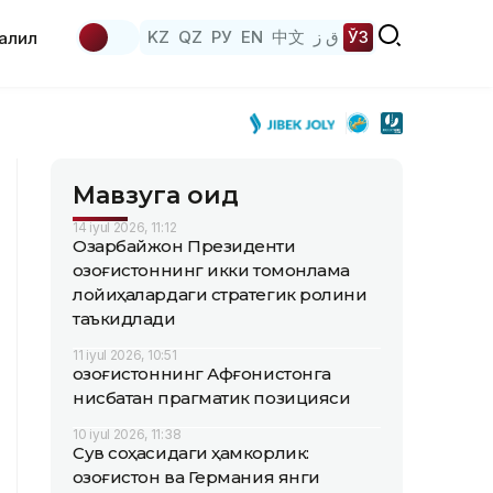
KZ
QZ
РУ
EN
中文
ق ز
ЎЗ
аҳлил
Мавзуга оид
14 iyul 2026, 11:12
Озарбайжон Президенти
Қозоғистоннинг икки томонлама
лойиҳалардаги стратегик ролини
таъкидлади
11 iyul 2026, 10:51
Қозоғистоннинг Афғонистонга
нисбатан прагматик позицияси
10 iyul 2026, 11:38
Сув соҳасидаги ҳамкорлик:
Қозоғистон ва Германия янги