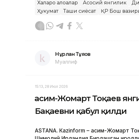
Халқаро алоқалар
Асосий янгилик
Ди
Ҳукумат
Ташқи сиёсат
ҚР Бош вазир
Нұрлан Тұяқов
Муаллиф
15:13, 28 Июл 2026
Қасим-Жомарт Тоқаев янг
Бақаевни қабул қилди
ASTANА. Каzinform – Қасим-Жомарт То
Шимолий Ирландия Бирлашган Қиролли