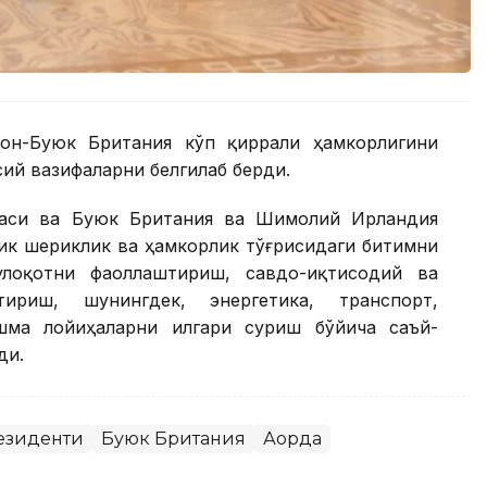
он-Буюк Британия кўп қиррали ҳамкорлигини
ий вазифаларни белгилаб берди.
каси ва Буюк Британия ва Шимолий Ирландия
ик шериклик ва ҳамкорлик тўғрисидаги битимни
лоқотни фаоллаштириш, савдо-иқтисодий ва
тириш, шунингдек, энергетика, транспорт,
шма лойиҳаларни илгари суриш бўйича саъй-
ди.
езиденти
Буюк Британия
Ақорда