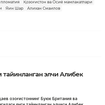
пломатия
Қозоғистон ва Осиё мамлакатлари
и
Яқин Шарқ
Алихан Смаилов
и тайинланган элчи Алибек
қаев Қозоғистоннинг Буюк Британия ва
гидаги янги тайинланган элчиси Алибек