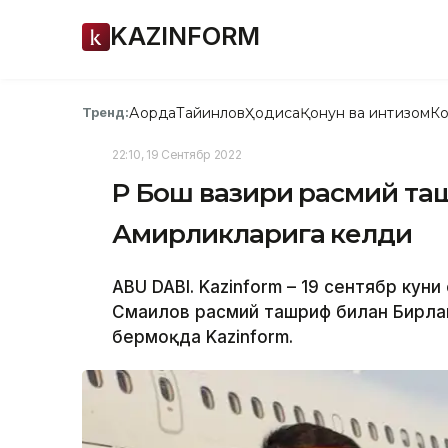
KAZINFORM
Ақорда
Тайинлов
Ҳодиса
Қонун ва интизом
Ко
Тренд:
22:10, 19 Сентябр 2022
ҚР Бош вазири расмий т
Амирликларига келди
ABU DABI. Kazinform – 19 сентябр кун
Смаилов расмий ташриф билан Бирла
бермоқда Kazinform.