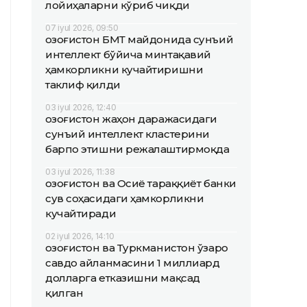
лойиҳаларни кўриб чиқди
07 iyul 2026, 09:50
Қозоғистон БМТ майдонида сунъий
интеллект бўйича минтақавий
ҳамкорликни кучайтиришни
таклиф қилди
03 iyul 2026, 12:40
Қозоғистон жаҳон даражасидаги
сунъий интеллект кластерини
барпо этишни режалаштирмоқда
03 iyul 2026, 11:38
Қозоғистон ва Осиё тараққиёт банки
сув соҳасидаги ҳамкорликни
кучайтиради
02 iyul 2026, 14:10
Қозоғистон ва Туркманистон ўзаро
савдо айланмасини 1 миллиард
долларга етказишни мақсад
қилган