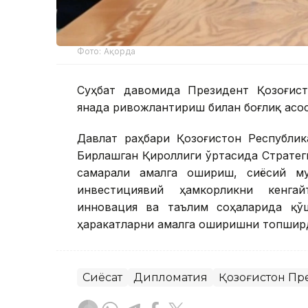
Фото: Ақорда
Суҳбат давомида Президент Қозоғист
янада ривожлантириш билан боғлиқ асос
Давлат раҳбари Қозоғистон Республи
Бирлашган Қироллиги ўртасида Стратег
самарали амалга ошириш, сиёсий му
инвестициявий ҳамкорликни кенгай
инновация ва таълим соҳаларида қў
ҳаракатларни амалга оширишни топшир
Сиёсат
Дипломатия
Қозоғистон Пр