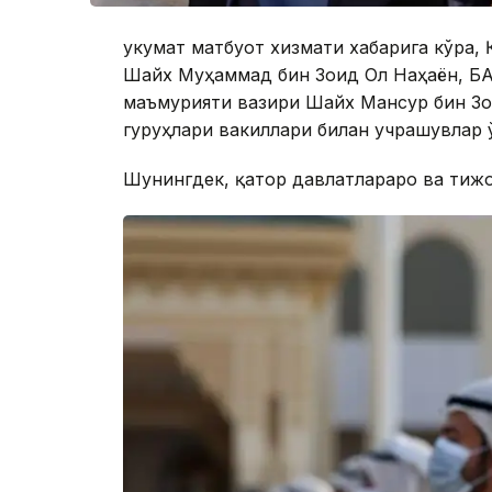
Ҳукумат матбуот хизмати хабарига кўра
Шайх Муҳаммад бин Зоид Ол Наҳаён, БА
маъмурияти вазири Шайх Мансур бин Зо
гуруҳлари вакиллари билан учрашувлар
Шунингдек, қатор давлатлараро ва тиж