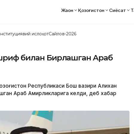
Жаҳон
Қозоғистон
Сиёсат
Т
нституциявий ислоҳот
Сайлов-2026
ашриф билан Бирлашган Араб
и Қозоғистон Республикаси Бош вазири Алихан
шган Араб Амирликларига келди, деб хабар