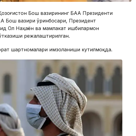
, Қозоғистон Бош вазирининг БАА Президенти
А Бош вазири ўринбосари, Президент
ид Ол Наҳаён ва мамлакат ишбилармон
 ўтказиши режалаштирилган.
орат шартномалари имзоланиши кутилмоқда.