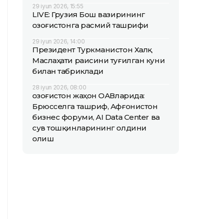
29 iyun 2026, 15:55
LIVE: Грузия Бош вазирининг
Қозоғистонга расмий ташрифи
29 iyun 2026, 14:00
Президент Туркманистон Халқ
Маслаҳати раисини туғилган куни
билан табриклади
28 iyun 2026, 08:00
Қозоғистон жаҳон ОАВларида:
Брюсселга ташриф, Афғонистон
бизнес форуми, AI Data Center ва
сув тошқинларининг олдини
олиш