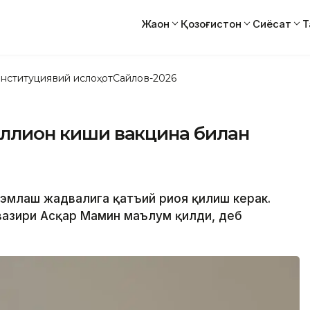
Жаҳон
Қозоғистон
Сиёсат
Т
нституциявий ислоҳот
Сайлов-2026
миллион киши вакцина билан
а эмлаш жадвалига қатъий риоя қилиш керак.
 вазири Асқар Мамин маълум қилди, деб