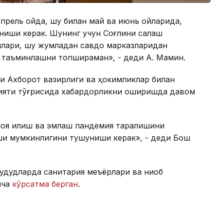
апрель ойда, шу билан май ва июнь ойларида,
иши керак. Шунинг учун Соғлиқни сақлаш
йлари, шу жумладан савдо марказларидан
 таъминлашни топшираман», - деди А. Мамин.
иги Ахборот вазирлиги ва ҳокимликлар билан
мияти тўғрисида хабардорликни оширишда давом
иоя қилиш ва эмлаш пандемия тарқалишини
ши мумкинлигини тушуниши керак», - деди Бош
ҳудудларда санитария меъёрлари ва ниқоб
ича
кўрсатма берган
.