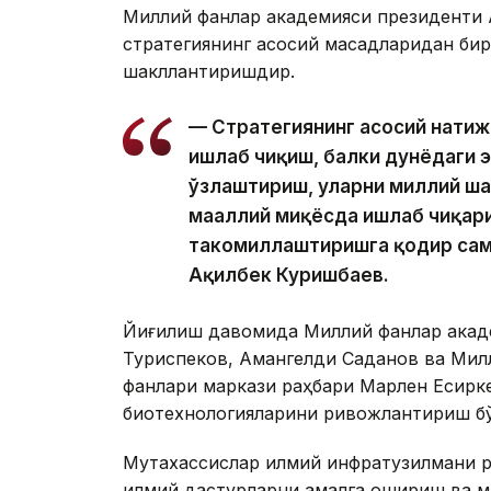
Миллий фанлар академияси президенти 
стратегиянинг асосий мақсадларидан бир
шакллантиришдир.
— Стратегиянинг асосий натиж
ишлаб чиқиш, балки дунёдаги 
ўзлаштириш, уларни миллий ш
маҳаллий миқёсда ишлаб чиқар
такомиллаштиришга қодир сам
Ақилбек Куришбаев.
Йиғилиш давомида Миллий фанлар акад
Туриспеков, Амангелди Саданов ва Милл
фанлари маркази раҳбари Марлен Есиркеп
биотехнологияларини ривожлантириш бўй
Мутахассислар илмий инфратузилмани р
илмий дастурларни амалга ошириш ва 