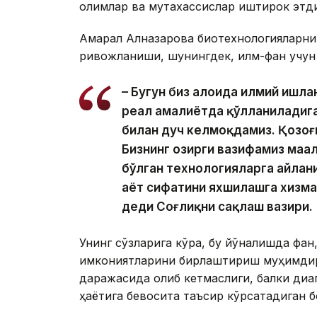
олимлар ва мутахассислар иштирок этди
Ақмарал Алназарова биотехнологияларн
ривожланиши, шунингдек, илм-фан учун
– Бугун биз алоҳида илмий ишл
реал амалиётда қўлланиладига
билан дуч келмоқдамиз. Қозоғи
Бизнинг ҳозирги вазифамиз маҳ
бўлган технологияларга айлан
ҳаёт сифатини яхшилашга хизм
деди Соғлиқни сақлаш вазири.
Унинг сўзларига кўра, бу йўналишда фан,
имкониятларини бирлаштириш муҳимдир
даражасида қолиб кетмаслиги, балки диа
ҳаётига бевосита таъсир кўрсатадиган б