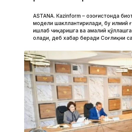
ASTANА. Кazinform – Қозоғистонда б
модели шакллантирилади, бу илмий 
ишлаб чиқаришга ва амалий қўллашга
олади, деб хабар беради Соғлиқни с