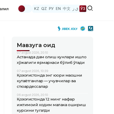
KZ
QZ
РУ
EN
中文
ق ز
ЎЗ
аҳлил
Мавзуга оид
07 avgust 2026, 20:10
Астанада дам олиш кунлари қишлоқ
хўжалиги ярмаркаси бўлиб ўтади
07 avgust 2026, 10:39
Қозоғистонда энг юқори маошни
кутаётганлар — учувчилар ва
стюардессалар
06 avgust 2026, 20:10
Қозоғистонда 12 минг нафар
ижтимоий ходим малака ошириш
курсини тугатди