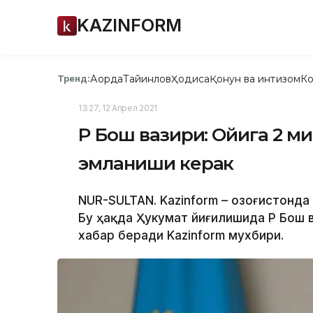
KAZINFORM
Ақорда
Тайинлов
Ҳодиса
Қонун ва интизом
Ко
Тренд:
13:27, 12 Апрел 2021
ҚР Бош вазири: Ойига 2 
эмланиши керак
NUR-SULTAN. Kazinform – Қозоғистонд
Бу ҳақда Ҳукумат йиғилишида ҚР Бош
хабар беради Kazinform мухбири.