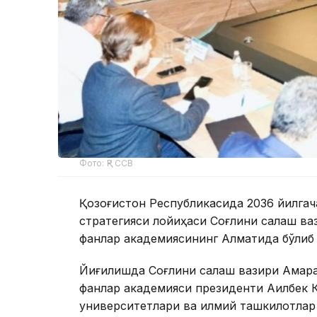
Фото: ҚР ССВ
Қозоғистон Республикасида 2036 йилга
стратегияси лойиҳаси Соғлиқни сақлаш в
фанлар академиясининг Алматида бўлиб 
Йиғилишда Соғлиқни сақлаш вазири Ақма
фанлар академияси президенти Ақилбек 
университетлари ва илмий ташкилотлар 