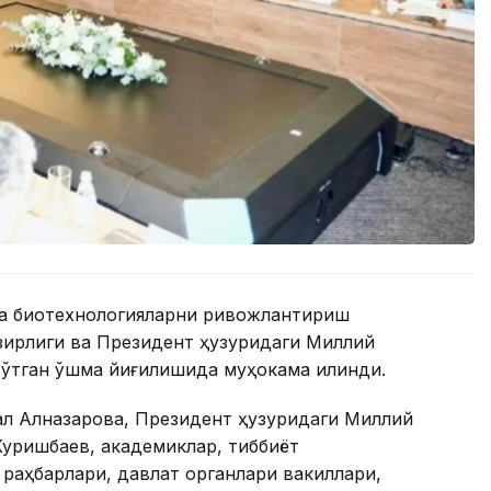
ча биотехнологияларни ривожлантириш
азирлиги ва Президент ҳузуридаги Миллий
ўтган қўшма йиғилишида муҳокама қилинди.
рал Алназарова, Президент ҳузуридаги Миллий
Куришбаев, академиклар, тиббиёт
раҳбарлари, давлат органлари вакиллари,