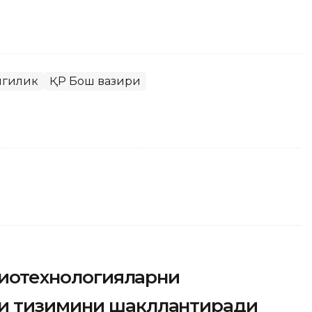
нгилик
ҚР Бош вазири
 биотехнологияларни
и тизимини шакллантиради