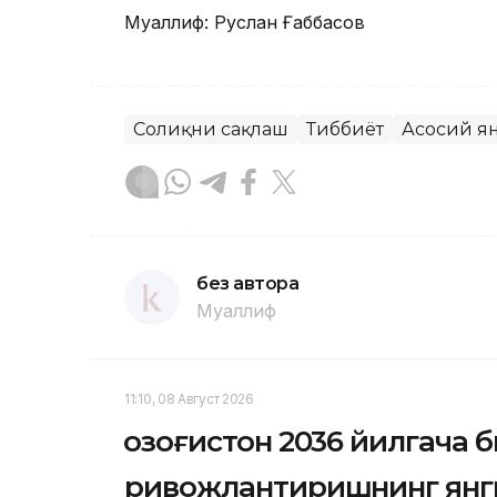
Муаллиф: Руслан Ғаббасов
Соғлиқни сақлаш
Тиббиёт
Асосий я
без автора
Муаллиф
11:10, 08 Август 2026
Қозоғистон 2036 йилгача
ривожлантиришнинг янг