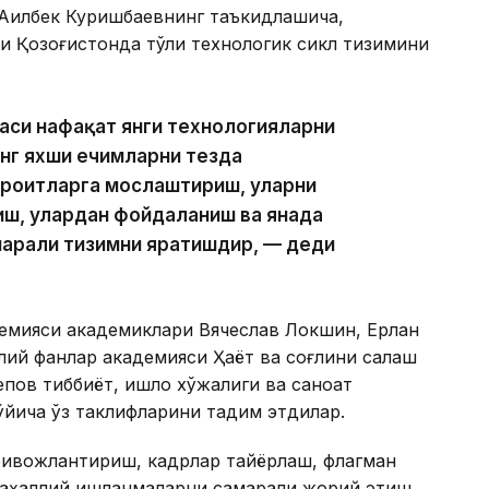
Ақилбек Куришбаевнинг таъкидлашича,
и Қозоғистонда тўлиқ технологик сикл тизимини
аси нафақат янги технологияларни
энг яхши ечимларни тезда
ароитларга мослаштириш, уларни
иш, улардан фойдаланиш ва янада
арали тизимни яратишдир, — деди
емияси академиклари Вячеслав Локшин, Ерлан
ий фанлар академияси Ҳаёт ва соғлиқни сақлаш
ов тиббиёт, қишлоқ хўжалиги ва саноат
ича ўз таклифларини тақдим этдилар.
ивожлантириш, кадрлар тайёрлаш, флагман
маҳаллий ишланмаларни самарали жорий этиш