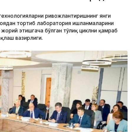
иотехнологияларни ривожлантиришнинг янги
ғоядан тортиб лаборатория ишланмаларини
 жорий этишгача бўлган тўлиқ циклни қамраб
ақлаш вазирлиги.