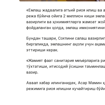
«Емлаш жадвалига қатъий риоя қилиш ва 
режа бўйича ойига 2 миллион киши эмлан
вазирлиги ва ҳокимиятларга жамоат жо
фойдаланган ҳолда, эмлаш имкониятини
Бундан ташқари, Соғлиқни сақлаш вазирл
биргаликда, эмлашнинг аҳоли учун аҳа
эттириши керак.
«Жамият фақат санитария меъёрларига р
тўхтатиши, иқтисодий ўсишни таъминла
вазир.
Аввал хабар қилинганидек, Асқар Мамин 
режимига риоя қилишни кучайтириш бўй