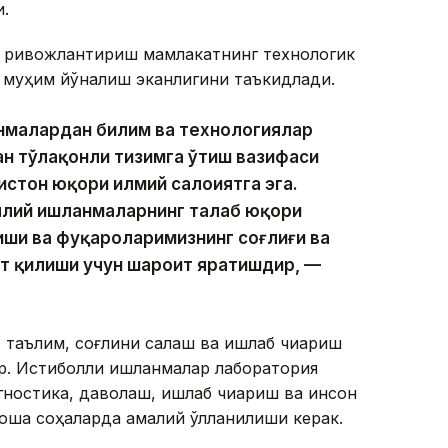
.
и ривожлантириш мамлакатнинг технологик
 муҳим йўналиш эканлигини таъкидлади.
анмалардан билим ва технологиялар
н тўлақонли тизимга ўтиш вазифаси
стон юқори илмий салоҳиятга эга.
аллий ишланмаларнинг талаб юқори
иши ва фуқароларимизнинг соғлиғи ва
ат қилиши учун шароит яратишдир, —
 таълим, соғлиқни сақлаш ва ишлаб чиқариш
. Истиқболли ишланмалар лаборатория
гностика, даволаш, ишлаб чиқариш ва инсон
ошқа соҳаларда амалий қўлланилиши керак.