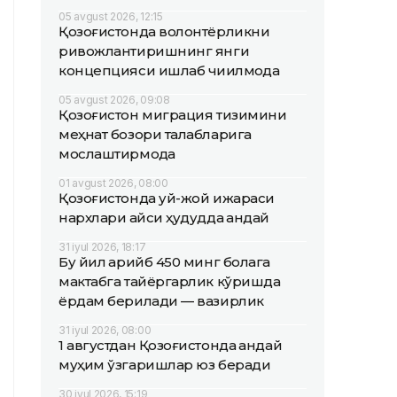
05 avgust 2026, 12:15
Қозоғистонда волонтёрликни
ривожлантиришнинг янги
концепцияси ишлаб чиқилмоқда
05 avgust 2026, 09:08
Қозоғистон миграция тизимини
меҳнат бозори талабларига
мослаштирмоқда
01 avgust 2026, 08:00
Қозоғистонда уй-жой ижараси
нархлари қайси ҳудудда қандай
31 iyul 2026, 18:17
Бу йил қарийб 450 минг болага
мактабга тайёргарлик кўришда
ёрдам берилади — вазирлик
31 iyul 2026, 08:00
1 августдан Қозоғистонда қандай
муҳим ўзгаришлар юз беради
30 iyul 2026, 15:19