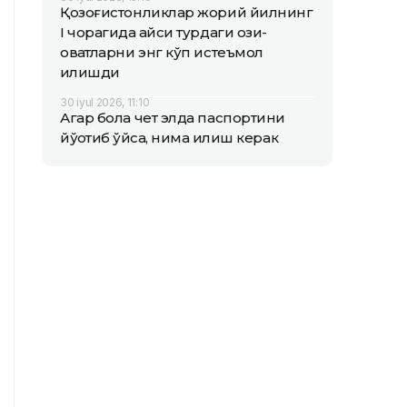
Қозоғистонликлар жорий йилнинг
I чорагида қайси турдаги озиқ-
овқатларни энг кўп истеъмол
қилишди
30 iyul 2026, 11:10
Агар бола чет элда паспортини
йўқотиб қўйса, нима қилиш керак