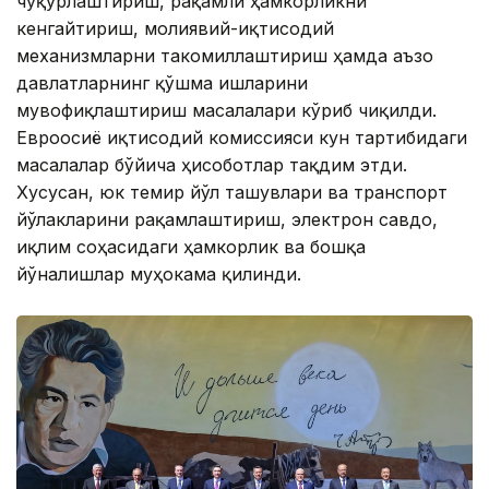
чуқурлаштириш, рақамли ҳамкорликни
кенгайтириш, молиявий-иқтисодий
механизмларни такомиллаштириш ҳамда аъзо
давлатларнинг қўшма ишларини
мувофиқлаштириш масалалари кўриб чиқилди.
Евроосиё иқтисодий комиссияси кун тартибидаги
масалалар бўйича ҳисоботлар тақдим этди.
Хусусан, юк темир йўл ташувлари ва транспорт
йўлакларини рақамлаштириш, электрон савдо,
иқлим соҳасидаги ҳамкорлик ва бошқа
йўналишлар муҳокама қилинди.