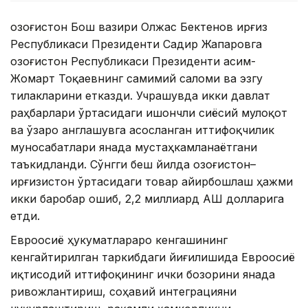
Қозоғистон Бош вазири Олжас Бектенов Қирғиз
Республикаси Президенти Садир Жапаровга
Қозоғистон Республикаси Президенти Қасим-
Жомарт Тоқаевнинг самимий саломи ва эзгу
тилакларини етказди. Учрашувда икки давлат
раҳбарлари ўртасидаги ишончли сиёсий мулоқот
ва ўзаро англашувга асосланган иттифоқчилик
муносабатлари янада мустаҳкамланаётгани
таъкидланди. Сўнгги беш йилда Қозоғистон–
Қирғизистон ўртасидаги товар айирбошлаш ҳажми
икки баробар ошиб, 2,2 миллиард АҚШ долларига
етди.
Евроосиё ҳукуматлараро кенгашининг
кенгайтирилган таркибдаги йиғилишида Евроосиё
иқтисодий иттифоқининг ички бозорини янада
ривожлантириш, соҳавий интеграцияни