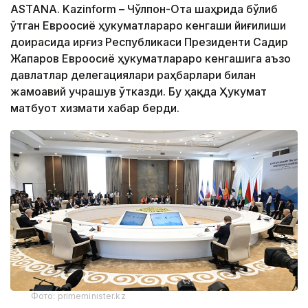
ASTANA. Kazinform
–
Чўлпон-Ота шаҳрида бўлиб
ўтган Евроосиё ҳукуматлараро кенгаши йиғилиши
доирасида Қирғиз Республикаси Президенти Садир
Жапаров Евроосиё ҳукуматлараро кенгашига аъзо
давлатлар делегациялари раҳбарлари билан
жамоавий учрашув ўтказди. Бу ҳақда Ҳукумат
матбуот хизмати хабар берди.
Фото: primeminister.kz