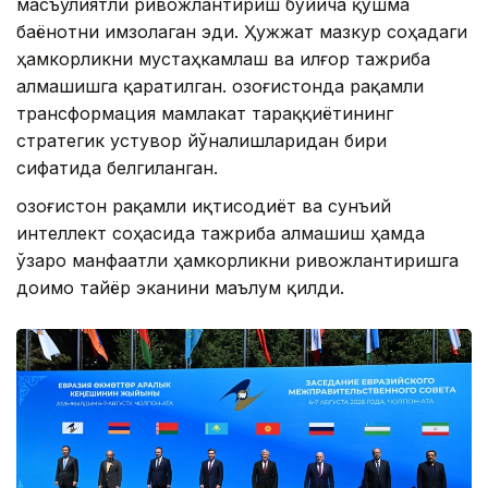
масъулиятли ривожлантириш бўйича қўшма
баёнотни имзолаган эди. Ҳужжат мазкур соҳадаги
ҳамкорликни мустаҳкамлаш ва илғор тажриба
алмашишга қаратилган. Қозоғистонда рақамли
трансформация мамлакат тараққиётининг
стратегик устувор йўналишларидан бири
сифатида белгиланган.
Қозоғистон рақамли иқтисодиёт ва сунъий
интеллект соҳасида тажриба алмашиш ҳамда
ўзаро манфаатли ҳамкорликни ривожлантиришга
доимо тайёр эканини маълум қилди.