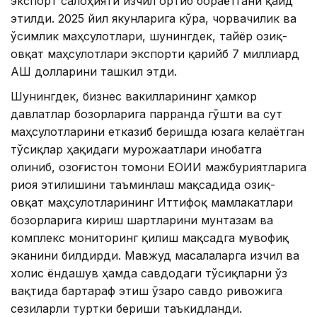
экспорт салоҳияти изчил ортиб бораётгани қайд
этилди. 2025 йил якунларига кўра, чорвачилик ва
ўсимлик маҳсулотлари, шунингдек, тайёр озиқ-
овқат маҳсулотлари экспорти қарийб 7 миллиард
АҚШ долларини ташкил этди.
Шунингдек, бизнес вакилларининг ҳамкор
давлатлар бозорларига парранда гўшти ва сут
маҳсулотларини етказиб беришда юзага келаётган
тўсиқлар ҳақидаги мурожаатлари инобатга
олиниб, Қозоғистон томони ЕОИИ мажбуриятларига
риоя этилишини таъминлаш мақсадида озиқ-
овқат маҳсулотларининг Иттифоқ мамлакатлари
бозорларига кириш шартларини мунтазам ва
комплекс мониторинг қилиш мақсадга мувофиқ
эканини билдирди. Мавжуд масалаларга изчил ва
холис ёндашув ҳамда савдодаги тўсиқларни ўз
вақтида бартараф этиш ўзаро савдо ривожига
сезиларли туртки бериши таъкидланди.