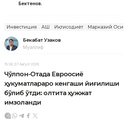
Бектенов.
Инвестиция
АҚШ
Иқтисодиёт
Марказий Осиё -
Бекабат Узаков
Муаллиф
15:38, 07 Август 2026
Чўлпон-Отада Евроосиё
ҳукуматлараро кенгаши йиғилиши
бўлиб ўтди: олтита ҳужжат
имзоланди