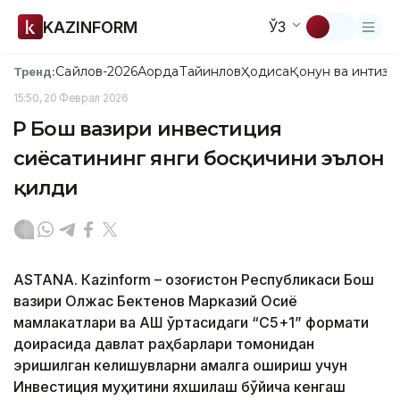
KAZINFORM
ЎЗ
Сайлов-2026
Ақорда
Тайинлов
Ҳодиса
Қонун ва интизо
Тренд:
15:50, 20 Феврал 2026
ҚР Бош вазири инвестиция
сиёсатининг янги босқичини эълон
қилди
ASTANА. Каzinform – Қозоғистон Республикаси Бош
вазири Олжас Бектенов Марказий Осиё
мамлакатлари ва АҚШ ўртасидаги “C5+1” формати
доирасида давлат раҳбарлари томонидан
эришилган келишувларни амалга ошириш учун
Инвестиция муҳитини яхшилаш бўйича кенгаш