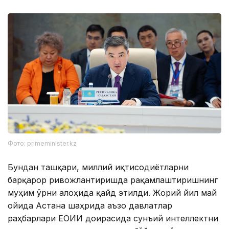
Фото: primeminister.kz
Бундан ташқари, миллий иқтисодиётларни
барқарор ривожлантиришда рақамлаштиришнинг
муҳим ўрни алоҳида қайд этилди. Жорий йил май
ойида Астана шаҳрида аъзо давлатлар
раҳбарлари ЕОИИ доирасида сунъий интеллектни