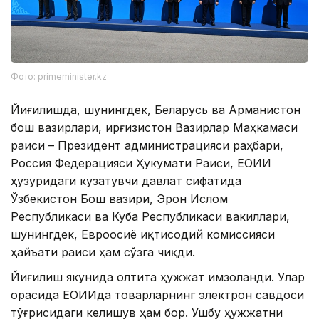
Фото: primeminister.kz
Йиғилишда, шунингдек, Беларусь ва Арманистон
бош вазирлари, Қирғизистон Вазирлар Маҳкамаси
раиси – Президент администрацияси раҳбари,
Россия Федерацияси Ҳукумати Раиси, ЕОИИ
ҳузуридаги кузатувчи давлат сифатида
Ўзбекистон Бош вазири, Эрон Ислом
Республикаси ва Куба Республикаси вакиллари,
шунингдек, Евроосиё иқтисодий комиссияси
ҳайъати раиси ҳам сўзга чиқди.
Йиғилиш якунида олтита ҳужжат имзоланди. Улар
орасида ЕОИИда товарларнинг электрон савдоси
тўғрисидаги келишув ҳам бор. Ушбу ҳужжатни