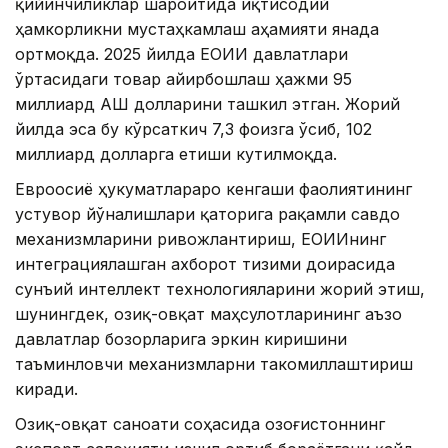
қийинчиликлар шароитида иқтисодий
ҳамкорликни мустаҳкамлаш аҳамияти янада
ортмоқда. 2025 йилда ЕОИИ давлатлари
ўртасидаги товар айирбошлаш ҳажми 95
миллиард АҚШ долларини ташкил этган. Жорий
йилда эса бу кўрсаткич 7,3 фоизга ўсиб, 102
миллиард долларга етиши кутилмоқда.
Евроосиё ҳукуматлараро кенгаши фаолиятининг
устувор йўналишлари қаторига рақамли савдо
механизмларини ривожлантириш, ЕОИИнинг
интеграциялашган ахборот тизими доирасида
сунъий интеллект технологияларини жорий этиш,
шунингдек, озиқ-овқат маҳсулотларининг аъзо
давлатлар бозорларига эркин киришини
таъминловчи механизмларни такомиллаштириш
киради.
Озиқ-овқат саноати соҳасида Қозоғистоннинг