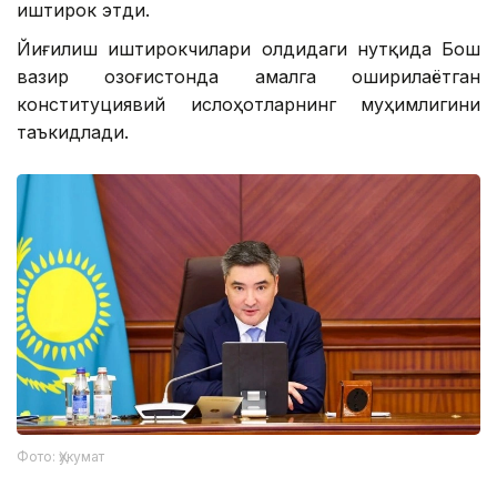
иштирок этди.
Йиғилиш иштирокчилари олдидаги нутқида Бош
вазир Қозоғистонда амалга оширилаётган
конституциявий ислоҳотларнинг муҳимлигини
таъкидлади.
Фото: Ҳукумат