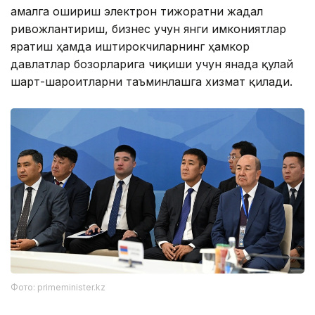
амалга ошириш электрон тижоратни жадал
ривожлантириш, бизнес учун янги имкониятлар
яратиш ҳамда иштирокчиларнинг ҳамкор
давлатлар бозорларига чиқиши учун янада қулай
шарт-шароитларни таъминлашга хизмат қилади.
Фото: primeminister.kz