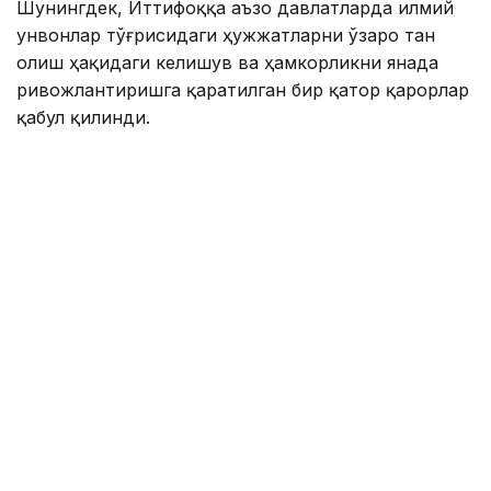
Шунингдек, Иттифоққа аъзо давлатларда илмий
унвонлар тўғрисидаги ҳужжатларни ўзаро тан
олиш ҳақидаги келишув ва ҳамкорликни янада
ривожлантиришга қаратилган бир қатор қарорлар
қабул қилинди.
Евроосиё ҳукуматлараро кенгашининг навбатдаги
йиғилиши 1–2 октябрь кунлари Беларусь пойтахти
Минск шаҳрида бўлиб ўтади.
Қирғизистон
Марказий Осиё
Ҳукумат
Ташқи с
Ляззат Сейданова
Муаллиф
11:15, 04 Август 2026
Маҳаллий маҳсулотлар: импортга