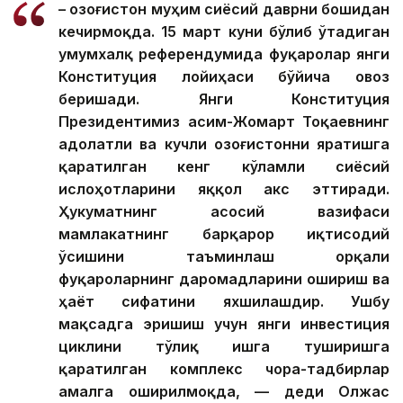
– Қозоғистон муҳим сиёсий даврни бошидан
кечирмоқда. 15 март куни бўлиб ўтадиган
умумхалқ референдумида фуқаролар янги
Конституция лойиҳаси бўйича овоз
беришади. Янги Конституция
Президентимиз Қасим-Жомарт Тоқаевнинг
адолатли ва кучли Қозоғистонни яратишга
қаратилган кенг кўламли сиёсий
ислоҳотларини яққол акс эттиради.
Ҳукуматнинг асосий вазифаси
мамлакатнинг барқарор иқтисодий
ўсишини таъминлаш орқали
фуқароларнинг даромадларини ошириш ва
ҳаёт сифатини яхшилашдир. Ушбу
мақсадга эришиш учун янги инвестиция
циклини тўлиқ ишга туширишга
қаратилган комплекс чора-тадбирлар
амалга оширилмоқда, — деди Олжас