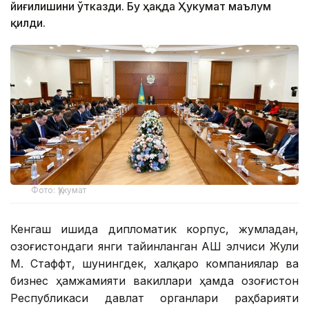
йиғилишини ўтказди. Бу ҳақда Ҳукумат маълум
қилди.
Фото: Ҳукумат
Кенгаш ишида дипломатик корпус, жумладан,
Қозоғистондаги янги тайинланган АҚШ элчиси Жули
М. Стаффт, шунингдек, халқаро компаниялар ва
бизнес ҳамжамияти вакиллари ҳамда Қозоғистон
Республикаси давлат органлари раҳбарияти