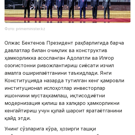
Фото: primeminister.kz
Олжас Бектенов Президент раҳбарлигида барча
давлатлар билан очиқлик ва конструктив
ҳамкорликка асосланган Адолатли ва Илғор
Қозоғистонни ривожлантириш сиёсати изчил
амалга оширилаётганини таъкидлади. Янги
Конституцияда назарда тутилган кенг қамровли
институционал ислоҳотлар инвесторлар
ишончини мустаҳкамлаш, иқтисодиётни
модернизация қилиш ва халқаро ҳамкорликни
кенгайтириш учун қулай шароит яратаётганини
қайд этди.
Унинг сўзларига кўра, ҳозирги ташқи