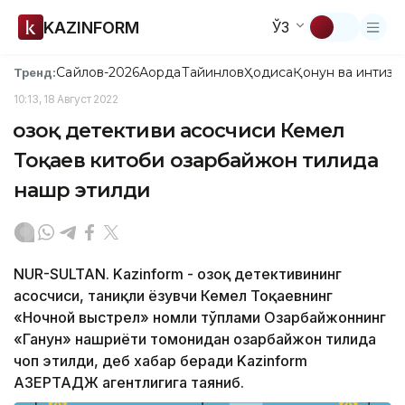
KAZINFORM
ЎЗ
Сайлов-2026
Ақорда
Тайинлов
Ҳодиса
Қонун ва интизо
Тренд:
10:13, 18 Август 2022
Қозоқ детективи асосчиси Кемел
Тоқаев китоби озарбайжон тилида
нашр этилди
NUR-SULTAN. Kazinform - Қозоқ детективининг
асосчиси, таниқли ёзувчи Кемел Тоқаевнинг
«Ночной выстрел» номли тўплами Озарбайжоннинг
«Ганун» нашриёти томонидан озарбайжон тилида
чоп этилди, деб хабар беради Kazinform
АЗЕРТАДЖ агентлигига таяниб.