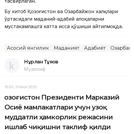
тасвирлаган.
Бу китоб Қозоғистон ва Озарбайжон халқлари
ўртасидаги маданий-адабий алоқаларни
мустаҳкамлашга катта ҳисса қўшиши айтилмоқда.
Асосий янгилик
Маданият
Адабиёт
Озарбай
Нұрлан Тұяқов
Муаллиф
15:00, 31 Июл 2026
Қозоғистон Президенти Марказий
Осиё мамлакатлари учун узоқ
муддатли ҳамкорлик режасини
ишлаб чиқишни таклиф қилди