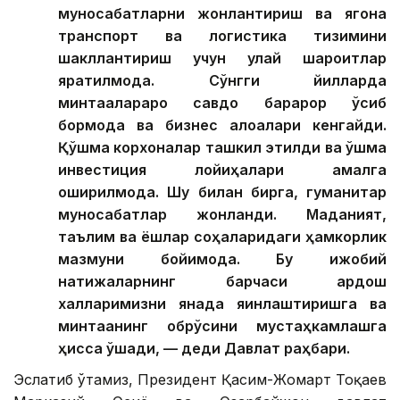
муносабатларни жонлантириш ва ягона
транспорт ва логистика тизимини
шакллантириш учун қулай шароитлар
яратилмоқда. Сўнгги йилларда
минтақалараро савдо барқарор ўсиб
бормоқда ва бизнес алоқалари кенгайди.
Қўшма корхоналар ташкил этилди ва қўшма
инвестиция лойиҳалари амалга
оширилмоқда. Шу билан бирга, гуманитар
муносабатлар жонланди. Маданият,
таълим ва ёшлар соҳаларидаги ҳамкорлик
мазмуни бойимоқда. Бу ижобий
натижаларнинг барчаси қардош
халқларимизни янада яқинлаштиришга ва
минтақанинг обрўсини мустаҳкамлашга
ҳисса қўшади, — деди Давлат раҳбари.
Эслатиб ўтамиз, Президент Қасим-Жомарт Тоқаев