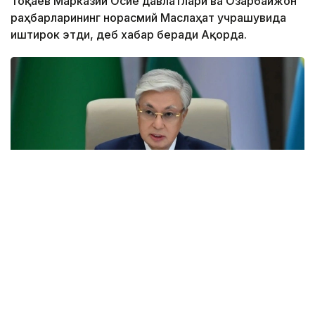
Тоқаев Марказий Осиё давлатлари ва Озарбайжон
раҳбарларининг норасмий Маслаҳат учрашувида
иштирок этди, деб хабар беради Ақорда.
Фото: Ақорда
Учрашувдаги нутқида Давлат раҳбари Қирғиз
Республикаси Президенти Садир Жапаровга