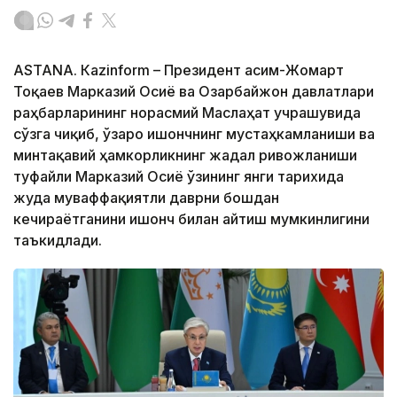
ASTANА. Кazinform – Президент Қасим-Жомарт
Тоқаев Марказий Осиё ва Озарбайжон давлатлари
раҳбарларининг норасмий Маслаҳат учрашувида
сўзга чиқиб, ўзаро ишончнинг мустаҳкамланиши ва
минтақавий ҳамкорликнинг жадал ривожланиши
туфайли Марказий Осиё ўзининг янги тарихида
жуда муваффақиятли даврни бошдан
кечираётганини ишонч билан айтиш мумкинлигини
таъкидлади.