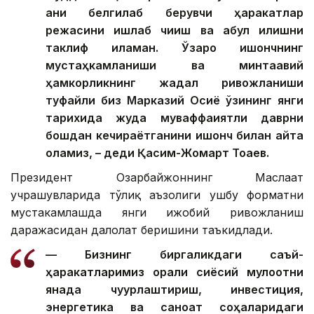
аниқ белгилаб берувчи ҳаракатлар
режасини ишлаб чиқиш ва қабул қилишни
таклиф қиламан. Ўзаро ишончнинг
мустаҳкамланиши ва минтақавий
ҳамкорликнинг жадал ривожланиши
туфайли биз Марказий Осиё ўзининг янги
тарихида жуда муваффақиятли даврни
бошдан кечираётганини ишонч билан айта
оламиз, – деди Қасим-Жомарт Тоқаев.
Президент Озарбайжоннинг Маслаҳат
учрашувларида тўлиқ аъзолиги ушбу форматни
мустаҳкамлашда янги ижобий ривожланиш
даражасидан далолат беришини таъкидлади.
— Бизнинг биргаликдаги саъй-
ҳаракатларимиз орқали сиёсий мулоқотни
янада чуқурлаштириш, инвестиция,
энергетика ва саноат соҳаларидаги