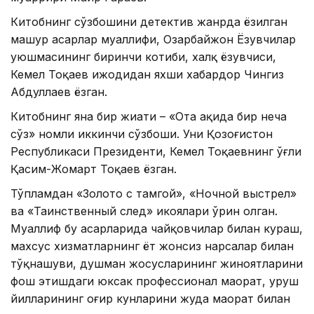
Китобнинг сўзбошини детектив жанрда ёзилган
машҳур асарлар муаллифи, Озарбайжон Ёзувчилар
уюшмасининг биринчи котиби, халқ ёзувчиси,
Кемел Тоқаев ижодидан яхши хабардор Чингиз
Абдуллаев ёзган.
Китобнинг яна бир жиҳати – «Ота ҳақида бир неча
сўз» номли иккинчи сўзбоши. Уни Қозоғистон
Республикаси Президенти, Кемел Тоқаевнинг ўғли
Қасим-Жомарт Тоқаев ёзган.
Тўпламдан «Золото с тамгой», «Ночной выстрел»
ва «Таинственный след» ҳикоялари ўрин олган.
Муаллиф бу асарларида чайқовчилар билан кураш,
махсус хизматларнинг ёт жонсиз нарсалар билан
тўқнашуви, душман жосусларининг жиноятларини
фош этишдаги юксак профессионал маҳорат, уруш
йилларининг оғир кунларини жуда маҳорат билан