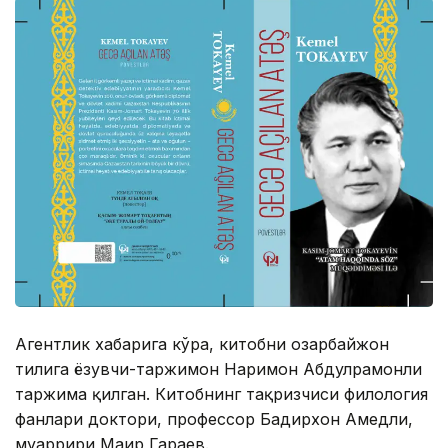
Агентлик хабарига кўра, китобни озарбайжон
тилига ёзувчи-таржимон Наримон Абдулраҳмонли
таржима қилган. Китобнинг тақризчиси филология
фанлари доктори, профессор Бадирхон Аҳмедли,
муҳаррири Маҳир Гараев.