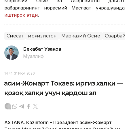
Марказий Осиё ва Озарбайжон давлат
раҳбарларининг норасмий Маслаҳат учрашувида
иштирок этди
.
Сиёсат
Қирғизистон
Марказий Осиё
Озарбай
Бекабат Узаков
Муаллиф
14:41, 31 Июл 2026
Қасим-Жомарт Тоқаев: Қирғиз халқи —
қозоқ халқи учун қардош эл
ASTANА. Кazinform – Президент Қасим-Жомарт