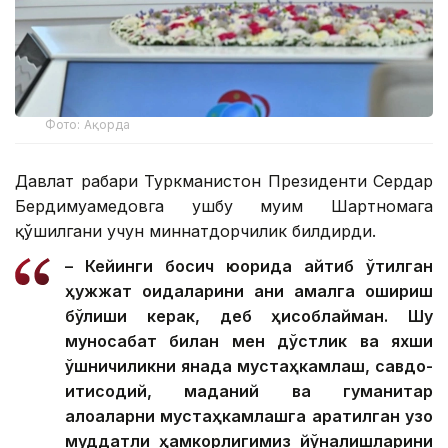
Фото: Ақорда
Давлат раҳбари Туркманистон Президенти Сердар
Бердимуҳамедовга ушбу муҳим Шартномага
қўшилгани учун миннатдорчилик билдирди.
– Кейинги босқич юқорида айтиб ўтилган
ҳужжат қоидаларини аниқ амалга ошириш
бўлиши керак, деб ҳисоблайман. Шу
муносабат билан мен дўстлик ва яхши
қўшничиликни янада мустаҳкамлаш, савдо-
иқтисодий, маданий ва гуманитар
алоқаларни мустаҳкамлашга қаратилган узоқ
муддатли ҳамкорлигимиз йўналишларини