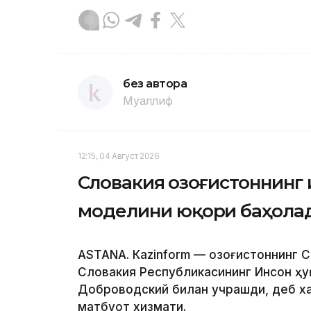
без автора
Муаллиф
12:15, 04 Август 2026
Словакия Қозоғистоннин
моделини юқори баҳола
ASTANА. Кazinform — Қозоғистоннинг
Словакия Республикасининг Инсон ҳу
Доброводский билан учрашди, деб ха
матбуот хизмати.