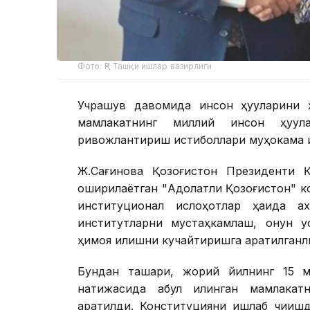
Фото: ҚР Ташқи ишлар вазирлиги
Учрашув давомида инсон ҳуқуқларини 
мамлакатнинг миллий инсон ҳуқуқл
ривожлантириш истиқболлари муҳокама қ
Ж.Сағинова Қозоғистон Президенти Қ
оширилаётган "Адолатли Қозоғистон" к
институционал ислоҳотлар ҳақида а
институтларни мустаҳкамлаш, қонун у
ҳимоя қилишни кучайтиришга қаратилганл
Бундан ташқари, жорий йилнинг 15 м
натижасида қабул қилинган мамлакат
қаратилди. Конституцияни ишлаб чиқиш