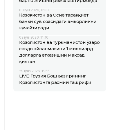
барпо этишни режалаштирмоқда
03 iyul 2026, 11:38
Қозоғистон ва Осиё тараққиёт
банки сув соҳасидаги ҳамкорликни
кучайтиради
02 iyul 2026, 14:10
Қозоғистон ва Туркманистон ўзаро
савдо айланмасини 1 миллиард
долларга етказишни мақсад
қилган
29 iyun 2026, 15:55
LIVE: Грузия Бош вазирининг
Қозоғистонга расмий ташрифи