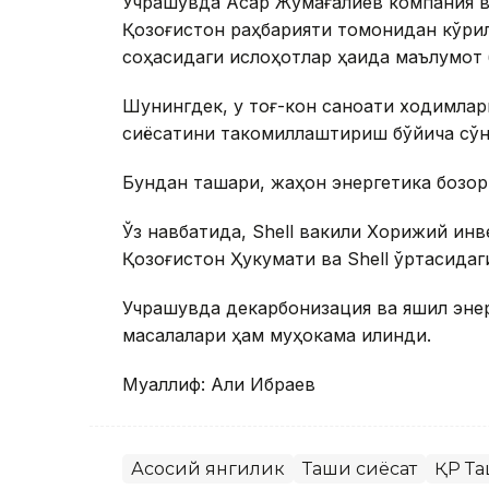
Учрашувда Асқар Жумағалиев компания в
Қозоғистон раҳбарияти томонидан кўрил
соҳасидаги ислоҳотлар ҳақида маълумот 
Шунингдек, у тоғ-кон саноати ходимлар
сиёсатини такомиллаштириш бўйича сўнгги
Бундан ташқари, жаҳон энергетика бозор
Ўз навбатида, Shell вакили Хорижий ин
Қозоғистон Ҳукумати ва Shell ўртасидаги
Учрашувда декарбонизация ва яшил эне
масалалари ҳам муҳокама қилинди.
Муаллиф: Али Ибраев
Асосий янгилик
Ташқи сиёсат
ҚР Та