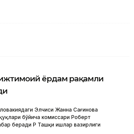
г ижтимоий ёрдам рақамли
ди
 Словакиядаги Элчиси Жанна Сағинова
қуқлари бўйича комиссари Роберт
бар беради ҚР Ташқи ишлар вазирлиги