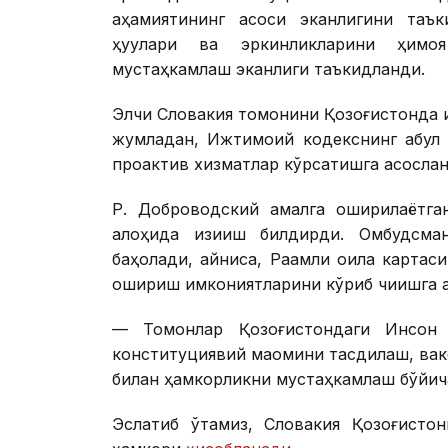
аҳамиятининг асоси эканлигини таък
ҳуқуқлари ва эркинликларини ҳимо
мустаҳкамлаш эканлиги таъкидланди.
Элчи Словакия томонини Қозоғистонда 
жумладан, Ижтимоий кодекснинг қабул 
проактив хизматлар кўрсатишга асослан
Р. Доброводский амалга оширилаётга
алоҳида қизиқиш билдирди. Омбудсма
баҳолади, айниқса, Рақамли оила карта
ошириш имкониятларини кўриб чиқишга 
— Томонлар Қозоғистондаги Инсон ҳ
конституциявий мақомини тасдиқлаш, ва
билан ҳамкорликни мустаҳкамлаш бўйич
Эслатиб ўтамиз, Словакия Қозоғисто