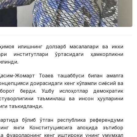
ҳимоя қилишнинг долзарб масалалари ва икки
ари институтлари ўртасидаги ҳамкорликни
илинди.
асим-Жомарт Тоқаев ташаббуси билан амалга
онцепцияси доирасидаги кенг кўламли сиёсий ва
хборот берди. Ушбу ислоҳотлар демократик
стуворлигини таъминлаш ва инсон ҳуқуқларини
иги таъкидланди.
артида бўлиб ўтган республика референдуми
нинг янги Конституциясига алоҳида эътибор
да фуқароларнинг кенг иштироки унинг умумхалқ