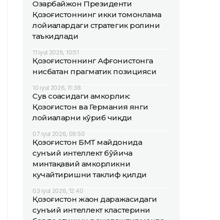
Озарбайжон Президенти
Қозоғистоннинг икки томонлама
лойиҳалардаги стратегик ролини
таъкидлади
11 iyul 2026, 10:51
Қозоғистоннинг Афғонистонга
нисбатан прагматик позицияси
10 iyul 2026, 11:38
Сув соҳасидаги ҳамкорлик:
Қозоғистон ва Германия янги
лойиҳаларни кўриб чиқди
07 iyul 2026, 09:50
Қозоғистон БМТ майдонида
сунъий интеллект бўйича
минтақавий ҳамкорликни
кучайтиришни таклиф қилди
03 iyul 2026, 12:40
Қозоғистон жаҳон даражасидаги
сунъий интеллект кластерини