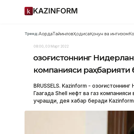
KAZINFORM
Ақорда
Тайинлов
Ҳодиса
Қонун ва интизом
Ко
Тренд:
08:00, 03 Март 2022
Қозоғистоннинг Нидерла
компанияси раҳбарияти
BRUSSELS. Kazinform - Қозоғистонни
Гаагада Shell нефт ва газ компанияс
учрашди, дея хабар беради Кazinform