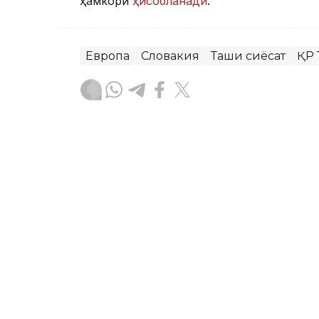
ҳамкори
ҳисобланади
.
Европа
Словакия
Ташқи сиёсат
ҚР 
Бекабат Узаков
Муаллиф
10:10, 24 Июл 2026
Қозоғистон бизнеси Маро
ишбилармонлар кенгаши
бўлиб ўтди