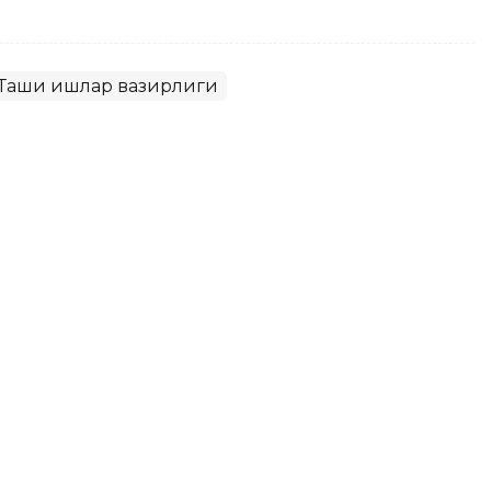
Ташқи ишлар вазирлиги
каш бозорига йўл очмоқда:
нинг биринчи йиғилиши