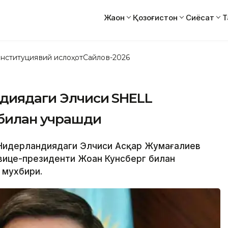
Жаҳон
Қозоғистон
Сиёсат
Т
нституциявий ислоҳот
Сайлов-2026
ндиядаги Элчиси SHELL
 билан учрашди
нг Нидерландиядаги Элчиси Асқар Жумағалиев
и вице-президенти Жоан Кунсберг билан
 мухбири.