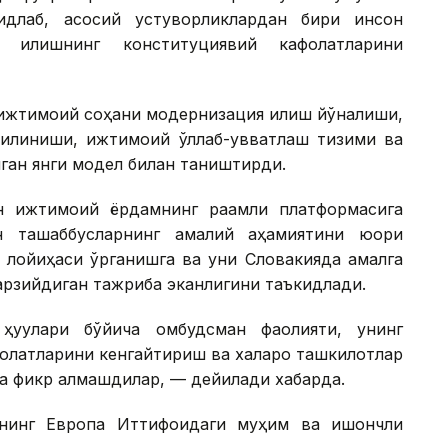
идлаб, асосий устуворликлардан бири инсон
я қилишнинг конституциявий кафолатларини
ижтимоий соҳани модернизация қилиш йўналиши,
қилиниши, ижтимоий қўллаб-қувватлаш тизими ва
ган янги модел билан таништирди.
н ижтимоий ёрдамнинг рақамли платформасига
н ташаббусларнинг амалий аҳамиятини юқори
си лойиҳаси ўрганишга ва уни Словакияда амалга
арзийдиган тажриба эканлигини таъкидлади.
уқуқлари бўйича омбудсман фаолияти, унинг
колатларини кенгайтириш ва халқаро ташкилотлар
а фикр алмашдилар, — дейилади хабарда.
ннинг Европа Иттифоқидаги муҳим ва ишончли