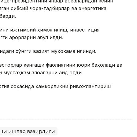
ице-президентини январ воқеаларидан кейин
ган сиёсий чора-тадбирлар ва энергетика
берди.
ини ижтимоий ҳимоя қилиш, инвестиция
 қарорларни қабул қилди.
идаги сўнгги вазият муҳокама қилинди.
весторлар кенгаши фаолиятини юқори баҳолади ва
 мустаҳкам алоқаларни қайд этди.
ргия соҳасида ҳамкорликни ривожлантириш
шқи ишлар вазирлиги