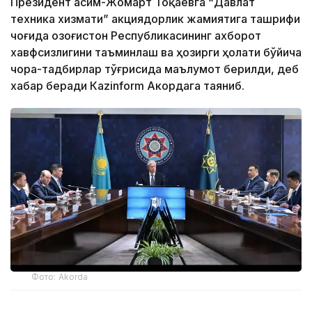
Президент Қасим-Жомарт Тоқаевга “Давлат
техника хизмати” акциядорлик жамиятига ташрифи
чоғида Қозоғистон Республикасининг ахборот
хавфсизлигини таъминлаш ва ҳозирги ҳолати бўйича
чора-тадбирлар тўғрисида маълумот берилди, деб
хабар беради Каzinform Акордага таяниб.
Фото: Akorda