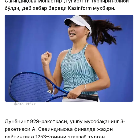
Сағиндиқова Монастир (Тунис) ITF турнири ғолиби
бўлди, деб хабар беради Каzinform мухбири.
Фото: ktf.kz
Дунёнинг 829-ракеткаси, ушбу мусобақанинг 3-
ракеткаси А. Саөиндиыова финалда жаҳон
рейтингида 1253-ўринни эгаллаб турган