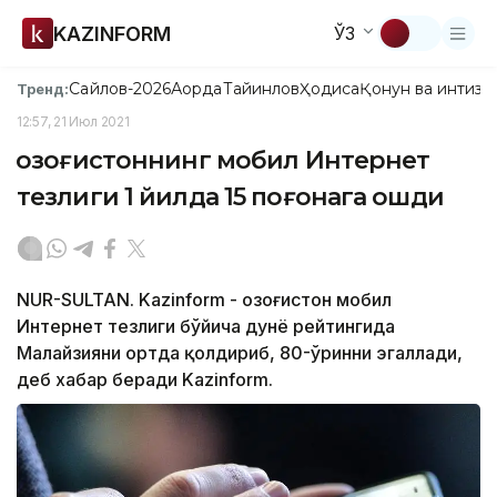
KAZINFORM
ЎЗ
Сайлов-2026
Ақорда
Тайинлов
Ҳодиса
Қонун ва интизо
Тренд:
12:57, 21 Июл 2021
Қозоғистоннинг мобил Интернет
тезлиги 1 йилда 15 поғонага ошди
NUR-SULTAN. Kazinform - Қозоғистон мобил
Интернет тезлиги бўйича дунё рейтингида
Малайзияни ортда қолдириб, 80-ўринни эгаллади,
деб хабар беради Kazinform.