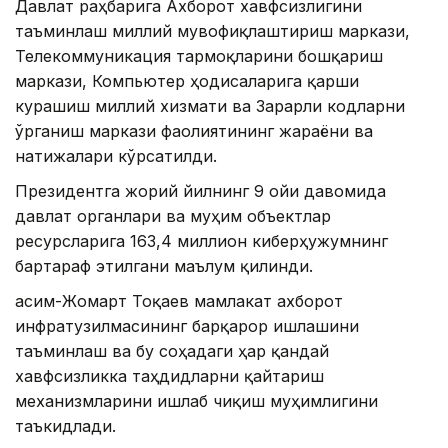
Давлат раҳбарига Ахборот хавфсизлигини
таъминлаш миллий мувофиқлаштириш маркази,
Телекоммуникация тармоқларини бошқариш
маркази, Компьютер ҳодисаларига қарши
курашиш миллий хизмати ва Зарарли кодларни
ўрганиш маркази фаолиятининг жараёни ва
натижалари кўрсатилди.
Президентга жорий йилнинг 9 ойи давомида
давлат органлари ва муҳим объектлар
ресурсларига 163,4 миллион киберҳужумнинг
бартараф этилгани маълум қилинди.
Қасим-Жомарт Тоқаев мамлакат ахборот
инфратузилмасининг барқарор ишлашини
таъминлаш ва бу соҳадаги ҳар қандай
хавфсизликка таҳдидларни қайтариш
механизмларини ишлаб чиқиш муҳимлигини
таъкидлади.