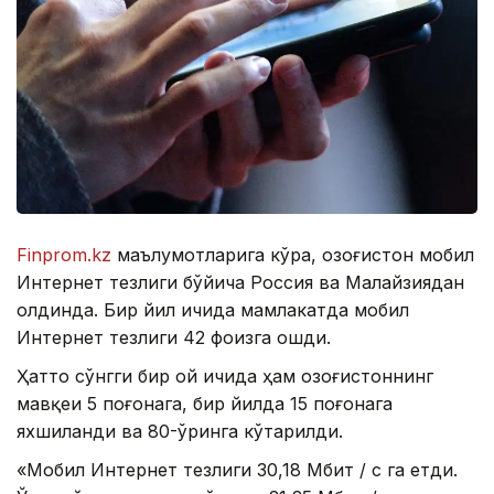
Finprom.kz
маълумотларига кўра, Қозоғистон мобил
Интернет тезлиги бўйича Россия ва Малайзиядан
олдинда. Бир йил ичида мамлакатда мобил
Интернет тезлиги 42 фоизга ошди.
Ҳатто сўнгги бир ой ичида ҳам Қозоғистоннинг
мавқеи 5 поғонага, бир йилда 15 поғонага
яхшиланди ва 80-ўринга кўтарилди.
«Мобил Интернет тезлиги 30,18 Мбит / с га етди.