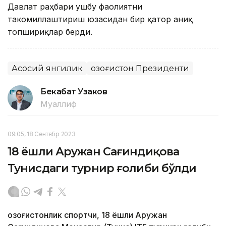
Давлат раҳбари ушбу фаолиятни
такомиллаштириш юзасидан бир қатор аниқ
топшириқлар берди.
Асосий янгилик
Қозоғистон Президенти
Бекабат Узаков
Муаллиф
09:05, 18 Сентябр 2023
18 ёшли Аружан Сағиндиқова
Тунисдаги турнир ғолиби бўлди
Қозоғистонлик спортчи, 18 ёшли Аружан