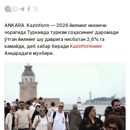
ANKARA. Kazinform — 2026 йилнинг иккинчи
чорагида Туркияда туризм соҳасининг даромади
ўтган йилнинг шу даврига нисбатан 2,6% га
камайди, деб хабар беради
Kazinformнинг
Анқарадаги мухбири.