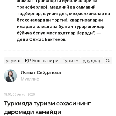
жамоат транспорти йўналишлари ва
трансферлар), маданий ва оммавий
тадбирлар, шунингдек, меҳмонхоналар ва
ётоқхоналардан тортиб, квартираларни
ижарага олишгача бўлган турар жойлар
бўйича бепул маслаҳатлар беради”, —
деди Олжас Бектенов.
Ҳукумат
ҚР Бош вазири
Туризм
Ҳудудлар
Олжа
Ляззат Сейданова
Муаллиф
18:10, 06 Август 2026
Туркияда туризм соҳасининг
даромади камайди