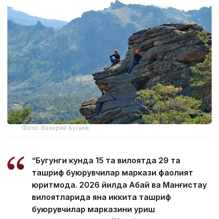
Фото: Валерий Бугаев
“Бугунги кунда 15 та вилоятда 29 та
ташриф буюрувчилар маркази фаолият
юритмоқда. 2026 йилда Абай ва Манғистау
вилоятларида яна иккита ташриф
буюрувчилар марказини қуриш