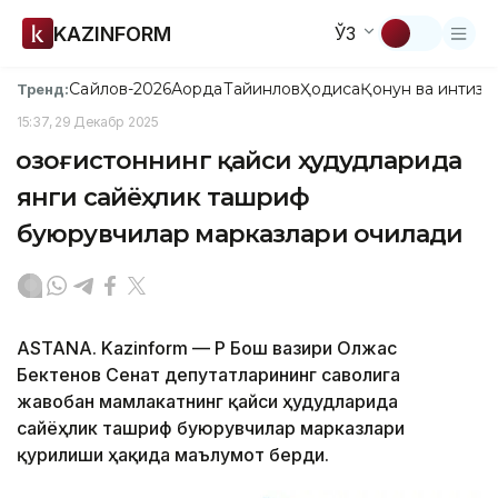
KAZINFORM
ЎЗ
Сайлов-2026
Ақорда
Тайинлов
Ҳодиса
Қонун ва интизо
Тренд:
15:37, 29 Декабр 2025
Қозоғистоннинг қайси ҳудудларида
янги сайёҳлик ташриф
буюрувчилар марказлари очилади
ASTANA. Kazinform — ҚР Бош вазири Олжас
Бектенов Сенат депутатларининг саволига
жавобан мамлакатнинг қайси ҳудудларида
сайёҳлик ташриф буюрувчилар марказлари
қурилиши ҳақида маълумот берди.