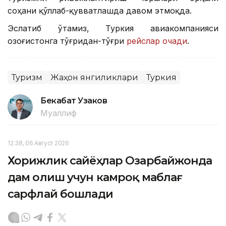
соҳани қўллаб-қувватлашда давом этмоқда.
Эслатиб ўтамиз, Туркия авиакомпанияси
Қозоғистонга тўғридан-тўғри
рейслар очади
.
Туризм
Жаҳон янгиликлари
Туркия
Бекабат Узаков
Муаллиф
12:38, 06 Август 2026
Хорижлик сайёҳлар Озарбайжонда
дам олиш учун камроқ маблағ
сарфлай бошлади