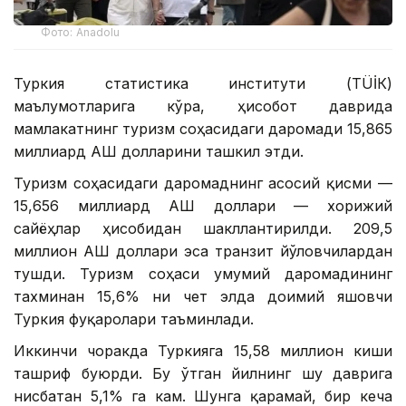
Фото: Anadolu
Туркия статистика институти (ТÜİК)
маълумотларига кўра, ҳисобот даврида
мамлакатнинг туризм соҳасидаги даромади 15,865
миллиард АҚШ долларини ташкил этди.
Туризм соҳасидаги даромаднинг асосий қисми —
15,656 миллиард АҚШ доллари — хорижий
сайёҳлар ҳисобидан шакллантирилди. 209,5
миллион АҚШ доллари эса транзит йўловчилардан
тушди. Туризм соҳаси умумий даромадининг
тахминан 15,6% ни чет элда доимий яшовчи
Туркия фуқаролари таъминлади.
Иккинчи чоракда Туркияга 15,58 миллион киши
ташриф буюрди. Бу ўтган йилнинг шу даврига
нисбатан 5,1% га кам. Шунга қарамай, бир кеча