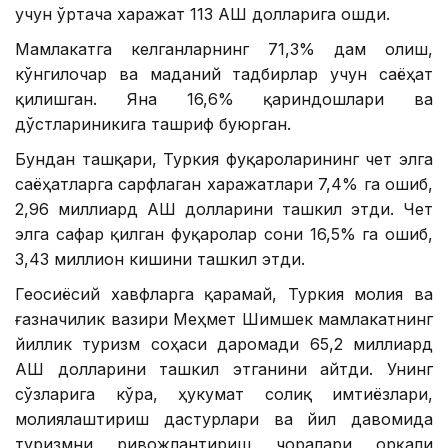
учун ўртача харажат 113 АҚШ долларига ошди.
Мамлакатга келганларнинг 71,3% дам олиш,
кўнгилочар ва маданий тадбирлар учун саёҳат
қилишган. Яна 16,6% қариндошлари ва
дўстлариникига ташриф буюрган.
Бундан ташқари, Туркия фуқароларининг чет элга
саёҳатларга сарфлаган харажатлари 7,4% га ошиб,
2,96 миллиард АҚШ долларини ташкил этди. Чет
элга сафар қилган фуқаролар сони 16,5% га ошиб,
3,43 миллион кишини ташкил этди.
Геосиёсий хавфларга қарамай, Туркия молия ва
ғазначилик вазири Меҳмет Шимшек мамлакатнинг
йиллик туризм соҳаси даромади 65,2 миллиард
АҚШ долларини ташкил этганини айтди. Унинг
сўзларига кўра, ҳукумат солиқ имтиёзлари,
молиялаштириш дастурлари ва йил давомида
туризмни ривожлантириш чоралари орқали