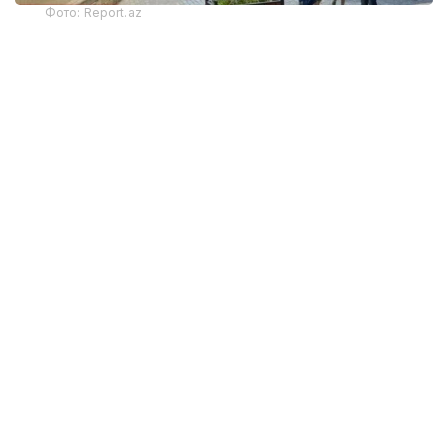
Фото: Report.az
Харажатларнинг энг катта қисми транспорт
хизматларига тўғри келди — 325,9 миллион
доллар. Бу кўрсаткич йиллик ҳисобда 22 фоизга
камайган. Хорижликлар жойлаштириш хизматлари
учун 130,6 миллион АҚШ доллари сарфлаган бўлиб,
бу харажатлар 30 фоизга қисқарган.
Озиқ-овқат ва ичимликларга сарфланган
маблағлар 19 фоизга камайиб, 132,4 миллион
долларга етди. Хорижлик меҳмонлар маданий
тадбирлар ва экскурсияларга 4,1 миллион АҚШ
доллари сарфлади. Бу 2025 йилнинг биринчи ярим
йиллигига нисбатан 21,3 фоизга кам.
Статистикага кўра, жорий йилнинг январь–июнь
ойларида саёҳат пакетларига сарфланган
маблағлар ҳажми 18,2 фоизга камайиб, 335,8 минг