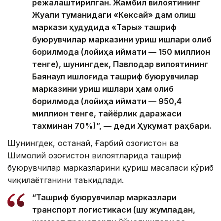
режалаштирилган. Жамбил вилоятининг
Жуали туманидаги «Көксай» дам олиш
маркази ҳудудида «Тары» ташриф
буюрувчилар марказини қуриш ишлари олиб
борилмоқда (лойиҳа қиймати — 150 миллион
тенге), шунингдек, Павлодар вилоятининг
Баянаул қишлоғида ташриф буюрувчилар
марказини қуриш ишлари ҳам олиб
борилмоқда (лойиҳа қиймати — 950,4
миллион тенге, тайёрлик даражаси
тахминан 70%)”, — деди Ҳукумат раҳбари.
Шунингдек, Қостанай, Ғарбий Қозоғистон ва
Шимолий Қозоғистон вилоятларида ташриф
буюрувчилар марказларини қуриш масаласи кўриб
чиқилаётганини таъкидлади.
“Ташриф буюрувчилар марказлари
транспорт логистикаси (шу жумладан,