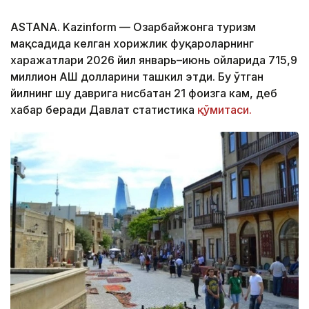
ASTANA. Kazinform — Озарбайжонга туризм
мақсадида келган хорижлик фуқароларнинг
харажатлари 2026 йил январь–июнь ойларида 715,9
миллион АҚШ долларини ташкил этди. Бу ўтган
йилнинг шу даврига нисбатан 21 фоизга кам, деб
хабар беради Давлат статистика
қўмитаси.