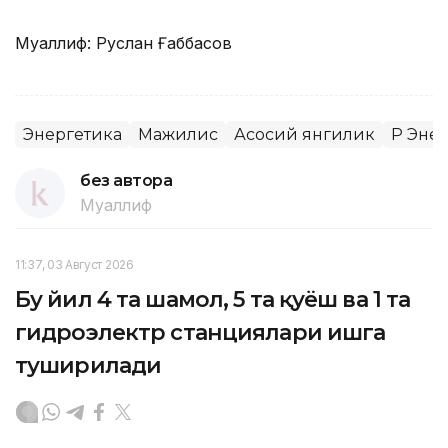
Муаллиф: Руслан Ғаббасов
Энергетика
Мажилис
Асосий янгилик
ҚР Эне
без автора
Муаллиф
11:37, 03 Август 2026
Бу йил 4 та шамол, 5 та қуёш ва 1 та
гидроэлектр станциялари ишга
туширилади