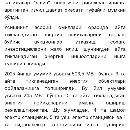
натижалар "яшил" энергияни ривожлантиришга
қаратилган изчил давлат сиёсати туфайли мумкин
бўлди.
Ўсишнинг асосий омиллари орасида қайта
тикланадиган энергия лойиҳаларини танлаш
бўйича аукционлар ўтказиш, соҳага
инвестицияларни жалб қилиш, шунингдек, қайта
тикланадиган энергия иншоотларини ишга
тушириш киради.
2025 йилда умумий қуввати 503,5 МВт бўлган 9 та
қайта тикланадиган энергия объектлари
фойдаланишга топширилди. Бу йил умумий
қуввати 245 МВт бўлган 10 та қайта тикланадиган
энергия лойиҳаларини амалга ошириш
режалаштирилган. Шу жумладан, 4 та шамол
электр станцияси, 5 та қуёш электр станцияси ва 1
та гидроэлектр станциясини ишга тушириш