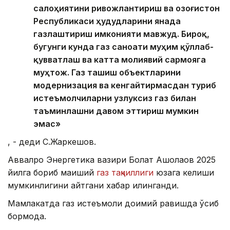
салоҳиятини ривожлантириш ва Қозоғистон
Республикаси ҳудудларини янада
газлаштириш имконияти мавжуд. Бироқ,
бугунги кунда газ саноати муҳим қўллаб-
қувватлаш ва катта молиявий сармояга
муҳтож. Газ ташиш объектларини
модернизация ва кенгайтирмасдан туриб
истеъмолчиларни узлуксиз газ билан
таъминлашни давом эттириш мумкин
эмас»
, - деди С.Жаркешов.
Аввалроқ Энергетика вазири Болат Ақшолақов 2025
йилга бориб маиший
газ тақчиллиги
юзага келиши
мумкинлигини айтгани хабар қилинганди.
Мамлакатда газ истеъмоли доимий равишда ўсиб
бормоқда.