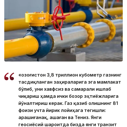
«Қозоғистон 3,8 триллион кубометр газнинг
тасдиқланган заҳираларига эга мамлакат
бўлиб, уни хавфсиз ва самарали ишлаб
чиқариш ҳамда ички бозор эҳтиёжларига
йўналтириш керак. Газ қазиб олишнинг 81
фоизи учта йирик лойиҳага тегишли:
Қарашиғанақ, Қашаған ва Тениз. Янги
геосиёсий шароитда бизда янги транзит