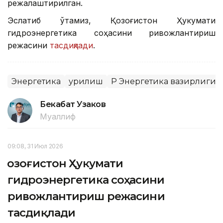
режалаштирилган.
Эслатиб ўтамиз, Қозоғистон Ҳукумати
гидроэнергетика соҳасини ривожлантириш
режасини
тасдиқлади
.
Энергетика
Қурилиш
ҚР Энергетика вазирлиги
Бекабат Узаков
Муаллиф
09:08, 31 Июл 2026
Қозоғистон Ҳукумати
гидроэнергетика соҳасини
ривожлантириш режасини
тасдиқлади