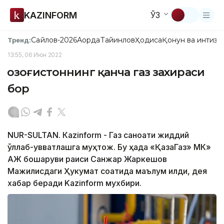
KAZINFORM
ЎЗ
Сайлов-2026
Ақорда
Тайинлов
Ҳодиса
Қонун ва интизо
Тренд:
13:55, 06 Июн 2022
Қозоғистоннинг қанча газ захираси
бор
NUR-SULTAN. Кazinform - Газ саноати жиддий
қўллаб-қувватлашга муҳтож. Бу ҳақда «ҚазақГаз» МК»
АЖ бошқаруви раиси Санжар Жаркешов
Мажилисдаги Ҳукумат соатида маълум қилди, дея
хабар беради Kazinform мухбири.