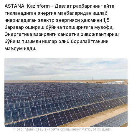
ASTANА. Кazinform – Давлат раҳбарининг қайта
тикланадиган энергия манбаларидан ишлаб
чиқариладиган электр энергияси ҳажмини 1,5
баравар ошириш бўйича топшириғига мувофиқ,
Энергетика вазирлиги саноатни ривожлантириш
бўйича тизимли ишлар олиб борилаётганини
маълум қилди.
Фото: Манғистау вилояти ҳокимининг матбуот хизмати