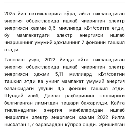
2025 йил натижаларига кўра, қайта тикланадиган
энергия объектларида ишлаб чиқарилган электр
энергияси ҳажми 8,6 миллиард кВт/соатга етди,
бу мамлакатдаги электр энергияси ишлаб
чиқаришнинг умумий ҳажмининг 7 фоизини ташкил
этади.
Таққослаш учун, 2022 йилда қайта тикланадиган
энергия объектларида ишлаб чиқарилган электр
энергияси ҳажми 5,11 миллиард кВт/соатни
ташкил этди ва унинг мамлакат умумий энергия
балансидаги улуши 4,5 фоизни ташкил этди.
Шундай қилиб, Давлат раҳбарининг топшириғи
белгиланган лимитдан ташқари бажарилди. Қайта
тикланадиган энергия манбаларидан ишлаб
чиқарилган электр энергияси ҳажми 2022 йилга
нисбатан 1,7 баравардан кўпроққа ошди. Эришилган