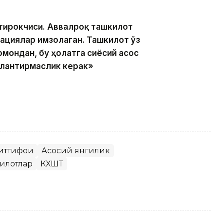
тирокчиси. Аввалроқ ташкилот
ациялар имзолаган. Ташкилот ўз
мондан, бу ҳолатга сиёсий асос
йлантирмаслик керак»
иттифоқи
Асосий янгилик
килотлар
КХШТ