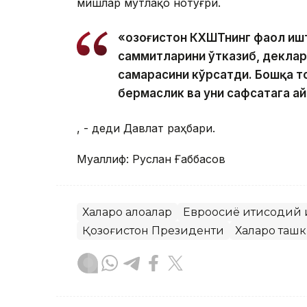
мишлар мутлақо нотўғри.
«Қозоғистон КХШТнинг фаол иш
саммитларини ўтказиб, деклар
самарасини кўрсатди. Бошқа то
бермаслик ва уни сафсатага а
, - деди Давлат раҳбари.
Муаллиф: Руслан Ғаббасов
Халқаро алоқалар
Евроосиё иқтисодий 
Қозоғистон Президенти
Халқаро таш