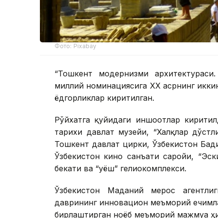
Фото: Pixabay
“Тошкент модернизми архитектураси
миллий номинациясига ХХ асрнинг икки
ёдгорликлар киритилган.
Рўйхатга қуйидаги иншоотлар киритил
тарихи давлат музейи, “Халқлар дўстл
Тошкент давлат цирки, Ўзбекистон Бад
Ўзбекистон кино санъати саройи, “Эск
бекати ва “Қуёш” гелиокомплекси.
Ўзбекистон Маданий мерос агентлиг
даврининг инновацион меъморий ечимл
бирлаштирган ноёб меъморий мажмуа ҳ