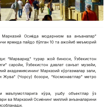
. Марказий Осиёда модернизм ва анъаналар”
нчи ярмида пайдо бўлган 10 та ажойиб меъморий
ди: “Марварид” турар жой биноси, Ўзбекистон
иги” саройи, Ўзбекистон давлат санъат музейи,
иий академиясининг Марказий кўргазмалар зали,
и Жува” (Чорсу) бозори, “Космонавтлар” метро
и маълумотларига кўра, ушбу объектлар ўз
ари ва Марказий Осиёнинг миллий анъаналарини
исобланади.