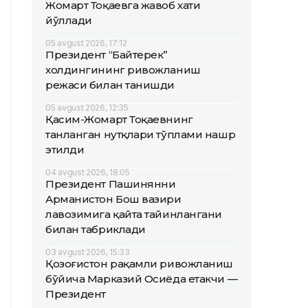
Жомарт Тоқаевга жавоб хати
йўллади
05 avgust 2026, 17:12
Президент “Байтерек”
холдингининг ривожланиш
режаси билан танишди
05 avgust 2026, 12:35
Қасим-Жомарт Тоқаевнинг
танланган нутқлари тўплами нашр
этилди
04 avgust 2026, 18:05
Президент Пашинянни
Арманистон Бош вазири
лавозимига қайта тайинлангани
билан табриклади
03 avgust 2026, 15:33
Қозоғистон рақамли ривожланиш
бўйича Марказий Осиёда етакчи —
Президент