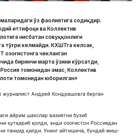
шмаларидаги ўз фаолиятига содиқдир.
содий иттифоқи ва Коллектив
лотига нисбатан совуққонлиги
а тўғри келмайди. КХШТга келсак,
 Қозоғистонга чекланган
ичида биринчи марта ўзини кўрсатди,
т Россия томонидан эмас, Коллектив
лоти томонидан юборилган»
ик журналист Андрей Кондрашовга берган
аги айрим шахслар вазиятни бузиб
нни қутқариб қолди, энди Қозоғистон Россиядан
ини танқид қилди. Унинг айтишича, бундай миш-