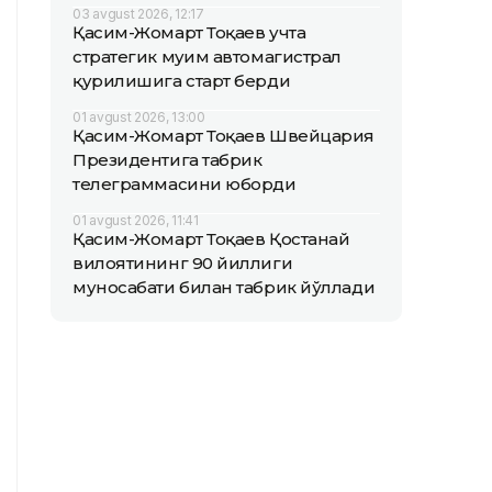
03 avgust 2026, 12:17
Қасим-Жомарт Тоқаев учта
стратегик муҳим автомагистрал
қурилишига старт берди
01 avgust 2026, 13:00
Қасим-Жомарт Тоқаев Швейцария
Президентига табрик
телеграммасини юборди
01 avgust 2026, 11:41
Қасим-Жомарт Тоқаев Қостанай
вилоятининг 90 йиллиги
муносабати билан табрик йўллади