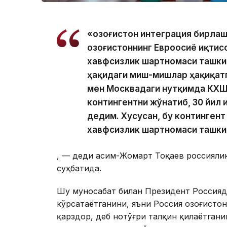
«Қозоғистон интеграция бирла
Қозоғистоннинг Евроосиё иқти
хавфсизлик шартномаси ташки
ҳақидаги миш-мишлар ҳақиқатг
мен Москвадаги нутқимда КХШТ
контингентни жўнатиб, 30 йил 
дедим. Хусусан, бу континген
хавфсизлик шартномаси ташки
, — деди Қасим-Жомарт Тоқаев россиял
суҳбатида.
Шу муносабат билан Президент Россияд
кўрсатаётганини, яъни Россия Қозоғисто
қарздор, деб нотўғри талқин қилаётган