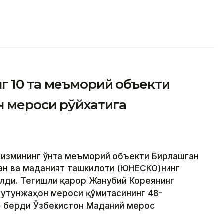
 10 та меъморий объекти
 мероси рўйхатига
низмининг ўнта меъморий объекти Бирлашган
ан ва маданият ташкилоти (ЮНEСКО)нинг
лди. Тегишли қарор Жанубий Кореянинг
 Бутунжаҳон мероси қўмитасининг 48-
р берди Ўзбекистон Маданий мерос