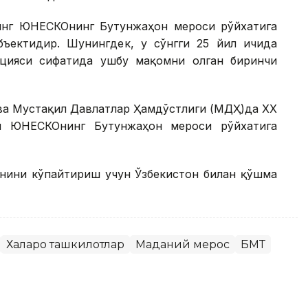
инг ЮНEСКОнинг Бутунжаҳон мероси рўйхатига
ъектидир. Шунингдек, у сўнгги 25 йил ичида
цияси сифатида ушбу мақомни олган биринчи
ва Мустақил Давлатлар Ҳамдўстлиги (МДҲ)да ХХ
и ЮНEСКОнинг Бутунжаҳон мероси рўйхатига
онини кўпайтириш учун Ўзбекистон билан қўшма
Халқаро ташкилотлар
Маданий мерос
БМТ