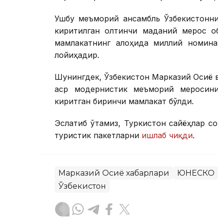
Ушбу меъморий ансамбль Ўзбекистонн
киритилган олтинчи маданий мерос об
мамлакатнинг алоҳида миллий номина
лойиҳадир.
Шунингдек, Ўзбекистон Марказий Осиё 
аср модернистик меъморий меросин
киритган биринчи мамлакат бўлди.
Эслатиб ўтамиз, Туркистон сайёҳлар с
туристик пакетларни
ишлаб чиқди
.
Марказий Осиё хабарлари
ЮНЕСКО
Ўзбекистон