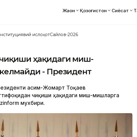
Жаҳон
Қозоғистон
Сиёсат
Т
нституциявий ислоҳот
Сайлов-2026
 чиқиши ҳақидаги миш-
 келмайди - Президент
Президенти Қасим-Жомарт Тоқаев
иттифоқидан чиқиши ҳақидаги миш-мишларга
zinform мухбири.