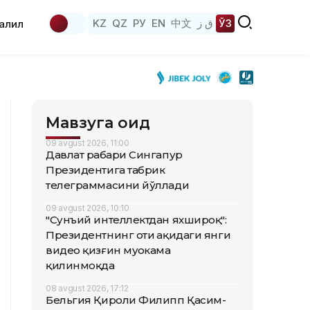
KZ
QZ
РУ
EN
中文
ق ز
ЎЗ
аҳлил
Мавзуга оид
09 avgust 2026, 11:00
Давлат раҳбари Сингапур
Президентига табрик
телеграммасини йўллади
09 avgust 2026, 10:10
"Сунъий интеллектдан яхшироқ":
Президентнинг оти ҳақидаги янги
видео қизғин муҳокама
қилинмоқда
08 avgust 2026, 17:12
Бельгия Қироли Филипп Қасим-