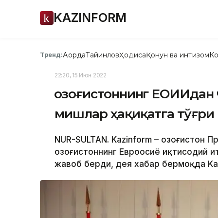
KAZINFORM
Ақорда
Тайинлов
Ҳодиса
Қонун ва интизом
Ко
Тренд:
22:20, 15 Июн 2022
Қозоғистоннинг ЕОИИдан
мишлар ҳақиқатга тўғри
NUR-SULTAN. Kazinform – Қозоғистон 
Қозоғистоннинг Евроосиё иқтисодий 
жавоб берди, дея хабар бермоқда Ka