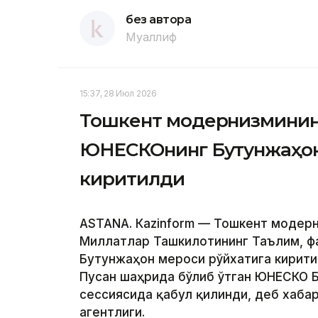
без автора
Муаллиф
15:37, 28 Июл 2026
Тошкент модернизмининг
ЮНEСКОнинг Бутунжаҳон
киритилди
ASTANА. Кazinform — Тошкент модер
Миллатлар Ташкилотининг Таълим, ф
Бутунжаҳон мероси рўйхатига кирити
Пусан ​​шаҳрида бўлиб ўтган ЮНEСКО
сессиясида қабул қилинди, деб хаба
агентлиги.