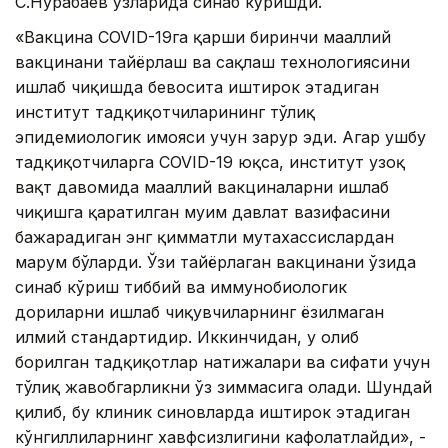
С.Нурабаев ўзларида синаб кўришди.
«Вакцина COVID-19га қарши биринчи маҳаллий
вакцинани тайёрлаш ва сақлаш технологиясини
ишлаб чиқишда бевосита иштирок этадиган
институт тадқиқотчиларининг тўлиқ
эпидемиологик ҳимояси учун зарур эди. Агар ушбу
тадқиқотчиларга COVID-19 юқса, институт узоқ
вақт давомида маҳаллий вакциналарни ишлаб
чиқишга қаратилган муҳим давлат вазифасини
бажарадиган энг қимматли мутахассислардан
маҳрум бўларди. Ўзи тайёрлаган вакцинани ўзида
синаб кўриш тиббий ва иммунобиологик
дориларни ишлаб чиқувчиларнинг ёзилмаган
илмий стандартидир. Иккинчидан, у олиб
борилган тадқиқотлар натижалари ва сифати учун
тўлиқ жавобгарликни ўз зиммасига олади. Шундай
қилиб, бу клиник синовларда иштирок этадиган
кўнгиллиларнинг хавфсизлигини кафолатлайди», -