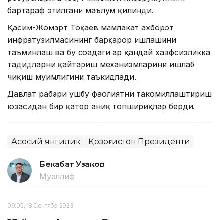
бартараф этилгани маълум қилинди.
Қасим-Жомарт Тоқаев мамлакат ахборот
инфратузилмасининг барқарор ишлашини
таъминлаш ва бу соҳадаги ҳар қандай хавфсизликка
таҳдидларни қайтариш механизмларини ишлаб
чиқиш муҳимлигини таъкидлади.
Давлат раҳбари ушбу фаолиятни такомиллаштириш
юзасидан бир қатор аниқ топшириқлар берди.
Асосий янгилик
Қозоғистон Президенти
Бекабат Узаков
Муаллиф
09:05, 18 Сентябр 2023