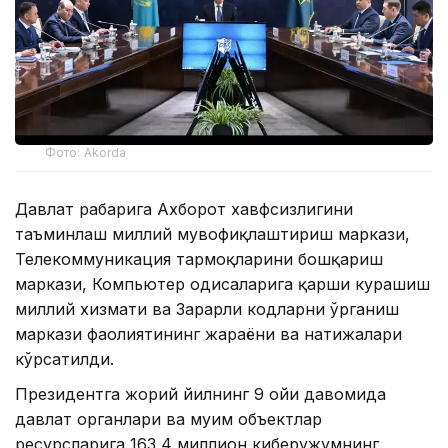
Фото: Akorda
Давлат раҳбарига Ахборот хавфсизлигини
таъминлаш миллий мувофиқлаштириш маркази,
Телекоммуникация тармоқларини бошқариш
маркази, Компьютер ҳодисаларига қарши курашиш
миллий хизмати ва Зарарли кодларни ўрганиш
маркази фаолиятининг жараёни ва натижалари
кўрсатилди.
Президентга жорий йилнинг 9 ойи давомида
давлат органлари ва муҳим объектлар
ресурсларига 163,4 миллион киберҳужумнинг