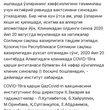
ишлашда ўзларининг хавфсизлигини таъминлаш
учун ихтиёрий равишда вактсинани синовдан
ўтказдилар. Бир неча кун ўтса ҳам, улар ўзларини
яхши ҳис қилишади, иситма ва аллергия
аломатлари йўқ. Клиникадан олдинги синов 2020
йил 20 августда якунланади ва натижалар
Соғлиқни сақлаш вазирлигига тақдим этилади.
Қозоғистон Республикаси Соғлиқни сақлаш
вазирлигидан рухсат олганидан сўнг, 2020 йил 20
сентябрда Алматидаги клиникада COVID-19га
қарши антитанаси бўлмаган 44 нафар кўнгиллида
клиник синовлар (I босқич) бошланади», -
дейилади институт хабарида.
COVID-19га қарши QazCovid-in вакцинасини
институтнинг бош директори К.Закария ва
тадқиқотчилар - Л.Қутимбетов, Б.Хайруллин,
М.Оринбаев, Қ.Султанқулов, Е.Абдраимов,