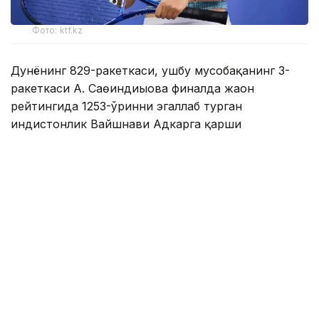
Фото: ktf.kz
Дунёнинг 829-ракеткаси, ушбу мусобақанинг 3-
ракеткаси А. Саөиндиыова финалда жаҳон
рейтингида 1253-ўринни эгаллаб турган
ҳиндистонлик Вайшнави Адкарга қарши
чемпионлик учун кураш олиб борди.
Биринчи партия кескин курашлар остида ўтди,
Аружан тай-брейкда муваффақиятли ўйнади - 7:6
(8:6).
Иккинчи сетда қозоғистонлик ёш теннисчи
рақибига ҳеч қандай имконият қолдирмади - 6:0.
Шу тариқа Аружан Сағиндиқова муҳим ғалабага
эришди.
Эслатиб ўтамиз, аввалроқ Аружан Сағиндиқова