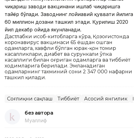
чиқариш заводи вакцинани ишлаб чиқаришга
тайёр бўлади. Заводнинг лойиҳавий қуввати йилига
60 миллион дозани ташкил этади. Қурилиш 2020
йил декабр ойида якунланади.
Дастлабки ҳисоб-китобларга кўра, Қозоғистонда
коронавирус вакцинаси 65 ёшдан ошган
одамларга, хавфли бўлган юрак-қон томир
касалликлари, диабет ва сурункали ўпка
касаллиги билан оғриган одамларга ва тиббиёт
ходимларига берилади. Эмланадиган
одамларнинг тахминий сони 2 347 000 нафарни
ташкил қилади.
Соғлиқни сақлаш
Тиббиёт
Асосий янгилик
Қ
без автора
Муаллиф