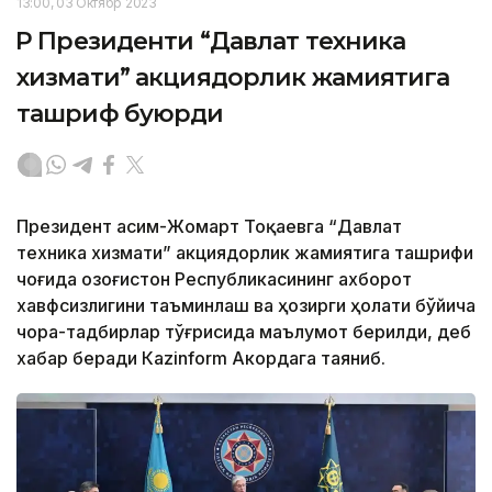
13:00, 03 Октябр 2023
ҚР Президенти “Давлат техника
хизмати” акциядорлик жамиятига
ташриф буюрди
Президент Қасим-Жомарт Тоқаевга “Давлат
техника хизмати” акциядорлик жамиятига ташрифи
чоғида Қозоғистон Республикасининг ахборот
хавфсизлигини таъминлаш ва ҳозирги ҳолати бўйича
чора-тадбирлар тўғрисида маълумот берилди, деб
хабар беради Каzinform Акордага таяниб.