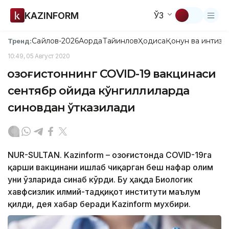
KAZINFORM
ЎЗ
Сайлов-2026
Ақорда
Тайинлов
Ҳодиса
Қонун ва интизо
Тренд:
10:49, 05 Август 2020
Қозоғистоннинг COVID-19 вакцинаси
сентябр ойида кўнгиллиларда
синовдан ўтказилади
NUR-SULTAN. Kazinform – Қозоғистонда COVID-19га
қарши вакцинани ишлаб чиқарган беш нафар олим
уни ўзларида синаб кўрди. Бу ҳақда Биологик
хавфсизлик илмий-тадқиқот институти маълум
қилди, дея хабар беради Kazinform мухбири.