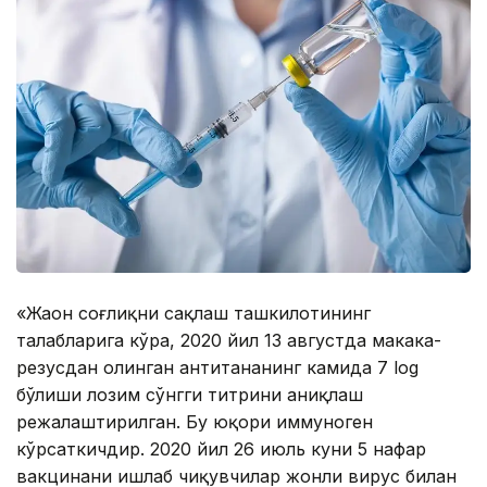
«Жаҳон соғлиқни сақлаш ташкилотининг
талабларига кўра, 2020 йил 13 августда макака-
резусдан олинган антитананинг камида 7 log
бўлиши лозим сўнгги титрини аниқлаш
режалаштирилган. Бу юқори иммуноген
кўрсаткичдир. 2020 йил 26 июль куни 5 нафар
вакцинани ишлаб чиқувчилар жонли вирус билан