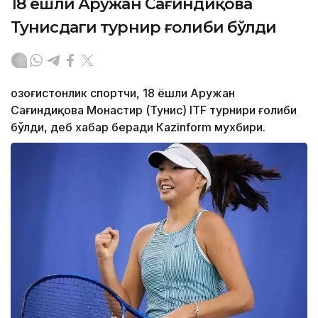
18 ёшли Аружан Сағиндиқова
Тунисдаги турнир ғолиби бўлди
Қозоғистонлик спортчи, 18 ёшли Аружан
Сағиндиқова Монастир (Тунис) ITF турнири ғолиби
бўлди, деб хабар беради Каzinform мухбири.