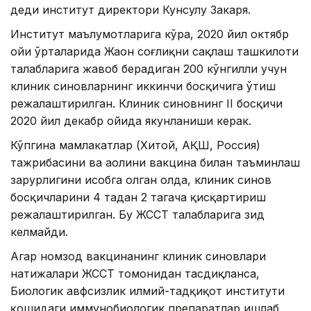
деди институт директори Кунсулу Закаря.
Институт маълумотларига кўра, 2020 йил октябр
ойи ўрталарида Жаҳон соғлиқни сақлаш ташкилоти
талабларига жавоб берадиган 200 кўнгилли учун
клиник синовларнинг иккинчи босқичига ўтиш
режалаштирилган. Клиник синовнинг II босқичи
2020 йил декабр ойида якунланиши керак.
Кўпгина мамлакатлар (Хитой, АҚШ, Россия)
тажрибасини ва аҳолини вакцина билан таъминлаш
зарурлигини ҳисобга олган ҳолда, клиник синов
босқичларини 4 тадан 2 тагача қисқартириш
режалаштирилган. Бу ЖССТ талабларига зид
келмайди.
Агар номзод вакцинанинг клиник синовлари
натижалари ЖССТ томонидан тасдиқланса,
Биологик ҳавфсизлик илмий-тадқиқот институти
қошидаги иммунобиологик препаратлар ишлаб