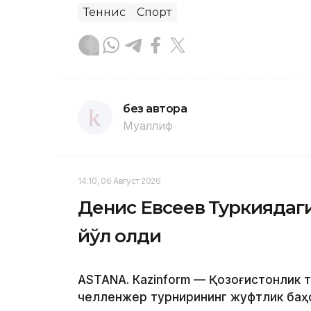
Теннис
Спорт
без автора
Муаллиф
14:10, 06 Август 2026
Денис Евсеев Туркиядаг
йўл олди
ASTANА. Кazinform — Қозоғистонлик 
челленжер турнирининг жуфтлик баҳс