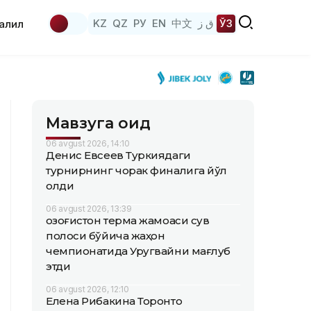
KZ
QZ
РУ
EN
中文
ق ز
ЎЗ
аҳлил
Мавзуга оид
06 avgust 2026, 14:10
Денис Евсеев Туркиядаги
турнирнинг чорак финалига йўл
олди
06 avgust 2026, 13:39
Қозоғистон терма жамоаси сув
полоси бўйича жаҳон
чемпионатида Уругвайни мағлуб
этди
06 avgust 2026, 12:10
Елена Рибакина Торонто