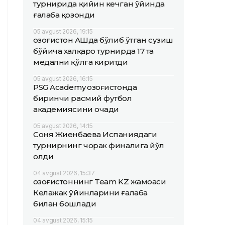
турнирида қийин кечган ўйинда
ғалаба қозонди
05 avgust 2026, 19:15
Қозоғистон АҚШда бўлиб ўтган сузиш
бўйича халқаро турнирда 17 та
медални қўлга киритди
05 avgust 2026, 16:15
PSG Academy Қозоғистонда
биринчи расмий футбол
академиясини очади
05 avgust 2026, 14:15
Соня Жиенбаева Испаниядаги
турнирнинг чорак финалига йўл
олди
04 avgust 2026, 15:37
Қозоғистоннинг Team KZ жамоаси
Келажак ўйинларини ғалаба
билан бошлади
04 avgust 2026, 15:15