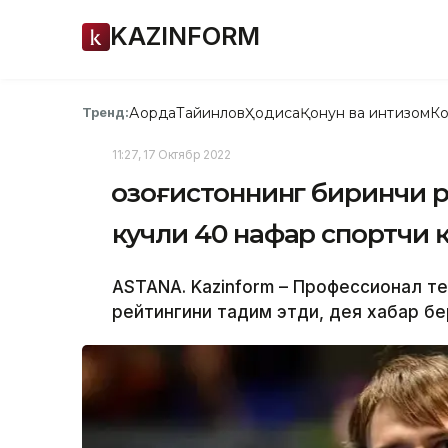
KAZINFORM
Ақорда
Тайинлов
Ҳодиса
Қонун ва интизом
Ко
Тренд:
11:27, 17 Октябр 2022
Қозоғистоннинг биринчи 
кучли 40 нафар спортчи 
ASTANA. Kazinform – Профессионал т
рейтингини тақдим этди, дея хабар бер