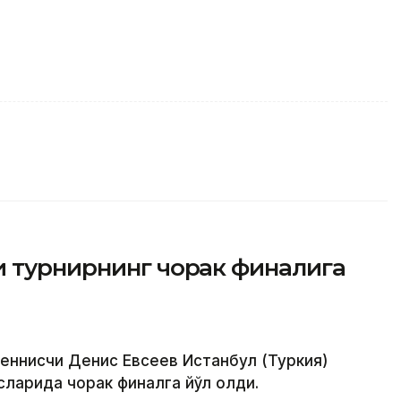
и турнирнинг чорак финалига
теннисчи Денис Евсеев Истанбул (Туркия)
ларида чорак финалга йўл олди.