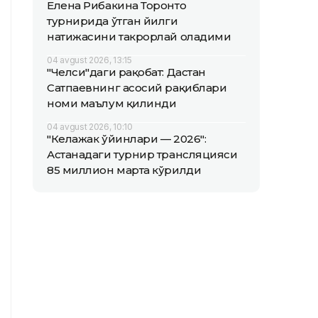
Елена Рибакина Торонто
турнирида ўтган йилги
натижасини такрорлай оладими
04 avgust 2026, 13:15
"Челси"даги рақобат: Дастан
Сатпаевнинг асосий рақиблари
номи маълум қилинди
04 avgust 2026, 10:10
"Келажак ўйинлари — 2026":
Астанадаги турнир трансляцияси
85 миллион марта кўрилди