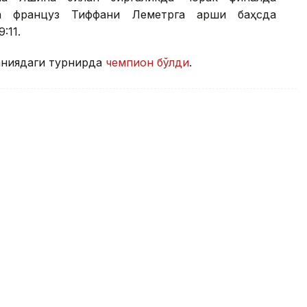
а француз Тиффани Леметрга қарши баҳсда
:11.
аниядаги турнирда
чемпион бўлди
.