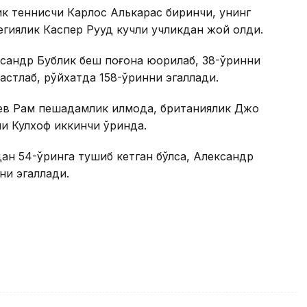
ик теннисчи Карлос Алькарас биринчи, унинг
гиялик Каспер Рууд кучли учликдан жой олди.
сандр Бублик беш поғона юқорилаб, 38-ўринни
астлаб, рўйхатда 158-ўринни эгаллади.
 Рам пешқадамлик қилмоқда, британиялик Джо
ли Кулхоф иккинчи ўринда.
ан 54-ўринга тушиб кетган бўлса, Александр
ни эгаллади.