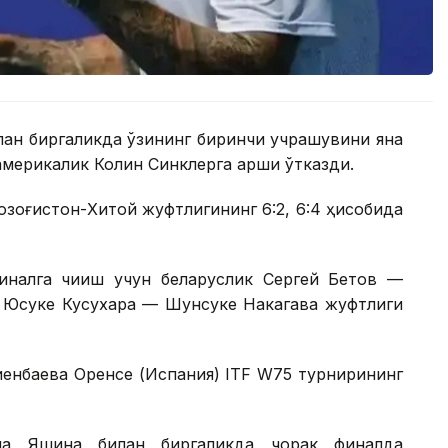
лан биргаликда ўзининг биринчи учрашувини яна
америкалик Колин Синклерга қарши ўтказди.
Қозоғистон-Хитой жуфтлигининг 6:2, 6:4 ҳисобида
налга чиқиш учун беларуслик Сергей Бетов —
к Юсуке Кусухара — Шунсуке Накагава жуфтлиги
иенбаева Оренсе (Испания) ITF W75 турнирининг
на Яшина билан биргаликда чорак финалда