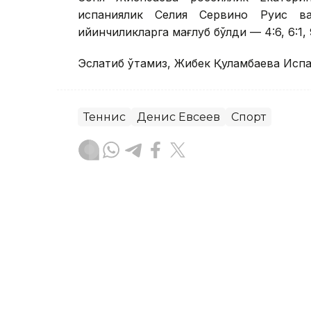
испаниялик Селия Сервино Руис в
қийинчиликларга мағлуб бўлди — 4:6, 6:1, 9
Эслатиб ўтамиз, Жибек Қуламбаева Исп
Теннис
Денис Евсеев
Спорт
Бекабат Узаков
Муаллиф
13:39, 06 Август 2026