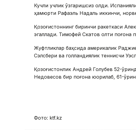
Кучли учлик ўзгаришсиз қолди. Испаниял
ҳамюрти Рафаэль Надаль иккинчи, норве
Қозоғистоннинг биринчи ракеткаси Алек
эгаллади. Тимофей Скатов олти поғона п
Жуфтликлар баҳсида америкалик Раджиев
Сэлсбери ва голландиялик теннисчи Уэс
Қозоғистонлик Андрей Голубев 52-ўринд
Недовесов бир поғона юқорилаб, 61-ўрин
Фото: ktf.kz