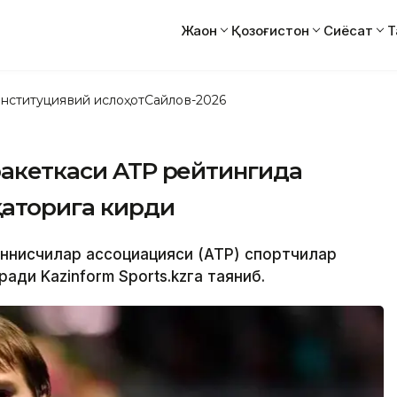
Жаҳон
Қозоғистон
Сиёсат
Т
нституциявий ислоҳот
Сайлов-2026
ракеткаси ATP рейтингида
қаторига кирди
еннисчилар ассоциацияси (ATP) спортчилар
ади Kazinform Sports.kzга таяниб.