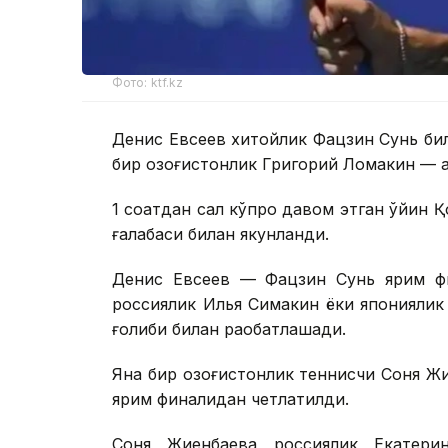
Фото: ktf.kz
Денис Евсеев хитойлик Фацзин Сунь би
бир қозоғистонлик Григорий Ломакин — 
1 соатдан сал кўпроқ давом этган ўйин 
ғалабаси билан якунланди.
Денис Евсеев — Фацзин Сунь ярим фи
россиялик Илья Симакин ёки японияли
ғолиби билан рақобатлашади.
Яна бир қозоғистонлик теннисчи Соня Ж
ярим финалидан четлатилди.
Соня Жиенбаева россиялик Екатери