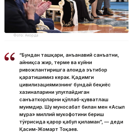
Фото: Акорда
“Бундан ташқари, анъанавий санъатни,
айниқса жир, терме ва куйни
ривожлантиришга алоҳида эътибор
қаратишимиз керак. Қадимги
цивилизациямизнинг бундай беқиёс
хазиналарини улуғлайдиган
санъаткорларни қўллаб-қувватлаш
муҳимдир. Шу муносабат билан мен «Асыл
мұра» миллий мукофотини бериш
тўғрисида қарор қабул қиламан”, — деди
Қасим-Жомарт Тоқаев.