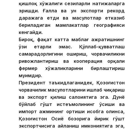
қишлоқ хўжалиги сезиларли натижаларга
эришди. Ғалла ва ун экспорти рекорд
даражага етди ва маҳсулотлар етказиб
бериладиган мамлакатлар географияси
кенгайди.
Бироқ, фақат катта маблағ ажратишнинг
ўзи етарли эмас. Қўллаб-қувватлаш
самарадорлигини ошириш, чорвачиликни
ривожлантириш ва кооперация орқали
фермер хўжаликларини бирлаштириш
муҳимдир.
Президент таъкидлаганидек, Қозоғистон
чорвачилик маҳсулотларини ишлаб чиқариш
ва экспорт қилиш салоҳиятига эга. Дунё
бўйлаб гўшт истеъмолининг ўсиши ва
импорт ҳажмининг ортиши ҳисобга олинса,
Қозоғистон Осиё бозорига йирик гўшт
экспортчисига айланиш имкониятига эга,