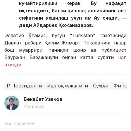
кучайтирилиши керак. Бу нафақат
иқтисодиёт, балки қишлоқ аҳолисининг ҳаёт
сифатини яхшилаш учун ҳам йў очади, —
деди Айдарбек Қожаназаров.
Эслатиб ўтамиз, бугун "Turkistan" газетасида
Давлат раҳбари Қасим-Жомарт Тоқаевнинг нашр
бош муҳаррири, таниқли шоир ва публицист
Бауржан Бабажанули билан катта суҳбати
чоп
этилди
.
ҚР Президенти
Қишлоқ хўжалиги
Суҳбат
Фикр
Бекабат Узаков
Муаллиф
13:41, 21 Май 2026