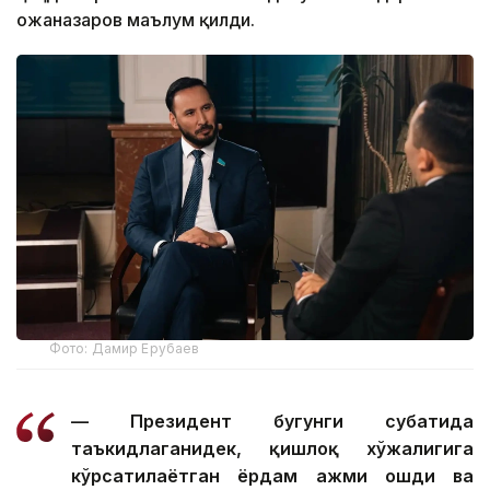
Қожаназаров маълум қилди.
Фото: Дамир Ерубаев
— Президент бугунги суҳбатида
таъкидлаганидек, қишлоқ хўжалигига
кўрсатилаётган ёрдам ҳажми ошди ва