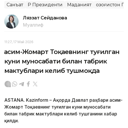
Санъат
ҚР Президенти
Маданият
Қозоғистон П
Ляззат Сейданова
Муаллиф
11:27, 17 Май 2026
Қасим-Жомарт Тоқаевнинг туғилган
куни муносабати билан табрик
мактублари келиб тушмоқда
ASTANA. Kazinform – Ақорда Давлат раҳбари Қасим-
Жомарт Тоқаевнинг туғилган куни муносабати
билан табрик мактублари келиб тушганини хабар
қилди.