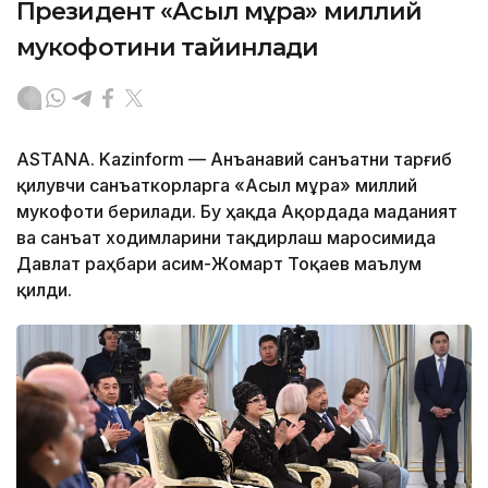
Президент «Асыл мұра» миллий
мукофотини тайинлади
ASTANA. Kazinform — Анъанавий санъатни тарғиб
қилувчи санъаткорларга «Асыл мұра» миллий
мукофоти берилади. Бу ҳақда Ақордада маданият
ва санъат ходимларини тақдирлаш маросимида
Давлат раҳбари Қасим-Жомарт Тоқаев маълум
қилди.