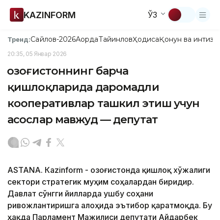
KAZINFORM
ЎЗ
Сайлов-2026
Ақорда
Тайинлов
Ҳодиса
Қонун ва интизо
Тренд:
20:35, 05 Январ 2026
Қозоғистоннинг барча
қишлоқларида даромадли
кооперативлар ташкил этиш учун
асослар мавжуд — депутат
ASTANА. Кazinform - Қозоғистонда қишлоқ хўжалиги
сектори стратегик муҳим соҳалардан биридир.
Давлат сўнгги йилларда ушбу соҳани
ривожлантиришга алоҳида эътибор қаратмоқда. Бу
ҳақда Парламент Мажилиси депутати Айдарбек