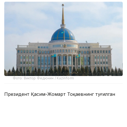
Фото: Виктор Федюнин / Kazinform
Президент Қасим-Жомарт Тоқаевнинг туғилган
куни муносабати билан хорижий давлатлар ва
ҳукуматлар раҳбарларидан, халқаро ташкилотлар
ҳамда дипломатик миссиялар вакилларидан табрик
телеграммалари келиб тушмоқда.