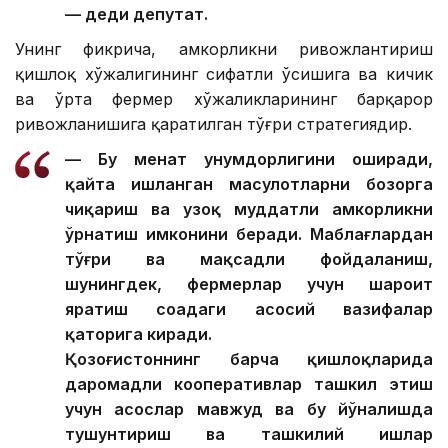
— деди депутат.
Унинг фикрича, ҳамкорликни ривожлантириш
қишлоқ хўжалигининг сифатли ўсишига ва кичик
ва ўрта фермер хўжаликларининг барқарор
ривожланишига қаратилган тўғри стратегиядир.
— Бу меҳнат унумдорлигини оширади,
қайта ишланган маҳсулотларни бозорга
чиқариш ва узоқ муддатли ҳамкорликни
ўрнатиш имконини беради. Маблағлардан
тўғри ва мақсадли фойдаланиш,
шунингдек, фермерлар учун шароит
яратиш соҳадаги асосий вазифалар
қаторига киради.
Қозоғистоннинг барча қишлоқларида
даромадли кооперативлар ташкил этиш
учун асослар мавжуд ва бу йўналишда
тушунтириш ва ташкилий ишлар