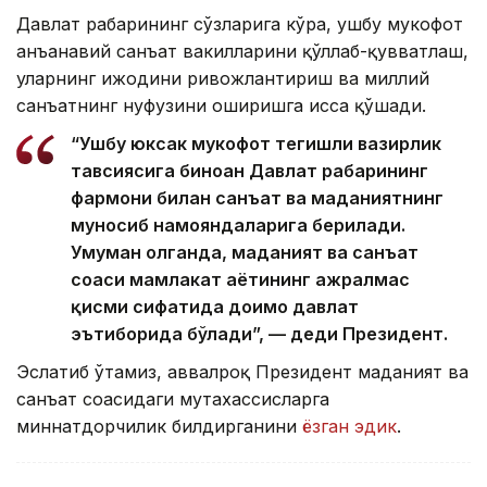
Давлат раҳбарининг сўзларига кўра, ушбу мукофот
анъанавий санъат вакилларини қўллаб-қувватлаш,
уларнинг ижодини ривожлантириш ва миллий
санъатнинг нуфузини оширишга ҳисса қўшади.
“Ушбу юксак мукофот тегишли вазирлик
тавсиясига биноан Давлат раҳбарининг
фармони билан санъат ва маданиятнинг
муносиб намояндаларига берилади.
Умуман олганда, маданият ва санъат
соҳаси мамлакат ҳаётининг ажралмас
қисми сифатида доимо давлат
эътиборида бўлади”, — деди Президент.
Эслатиб ўтамиз, аввалроқ Президент маданият ва
санъат соҳасидаги мутахассисларга
миннатдорчилик билдирганини
ёзган эдик
.