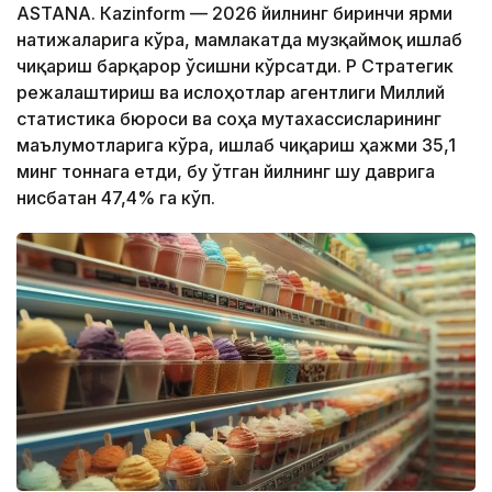
ASTANА. Каzinform — 2026 йилнинг биринчи ярми
натижаларига кўра, мамлакатда музқаймоқ ишлаб
чиқариш барқарор ўсишни кўрсатди. ҚР Стратегик
режалаштириш ва ислоҳотлар агентлиги Миллий
статистика бюроси ва соҳа мутахассисларининг
маълумотларига кўра, ишлаб чиқариш ҳажми 35,1
минг тоннага етди, бу ўтган йилнинг шу даврига
нисбатан 47,4% га кўп.