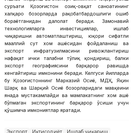
суръати Қозоғистон озиқ-овқат саноатининг
халқаро бозорларда рақобатбардошлиги ошиб
бораётганидан далолат беради. Замонавий
технологияларга инвестициялар, ишлаб
чиқаришни автоматлаштириш, юқори сифатли
маҳаллий сут хом ашёсидан фойдаланиш ва
экспорт инфратузилмасини ривожлантириш
нафақат ички талабни тўлиқ қондириш, балки
экспорт географиясини барқарор равишда
кенгайтириш имконини беради. Келгуси йилларда
бу Қозоғистоннинг Марказий Осиё, МДҲ, Яқин
Шарқ ва Шарқий Осиё бозорларидаги мавқеини
янада мустаҳкамлайди ва мамлакатнинг хом ашё
бўлмаган экспортининг барқарор ўсиши учун
қўшимча имкониятлар яратади.
Экспорт
Иқтисодиёт
Ишлаб чиқариш