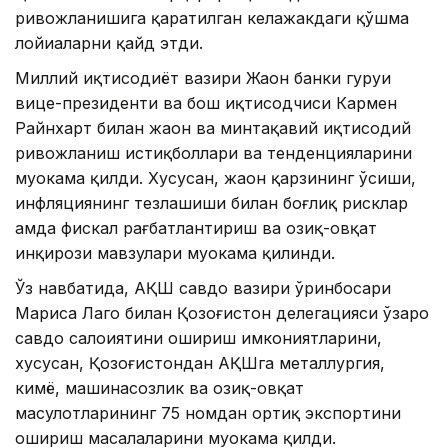
ривожланишига қаратилган келажакдаги қўшма
лойиҳаларни қайд этди.
Миллий иқтисодиёт вазири Жаҳон банки гуруҳи
вице-президенти ва бош иқтисодчиси Кармен
Райнхарт билан жаҳон ва минтақавий иқтисодий
ривожланиш истиқболлари ва тенденцияларини
муҳокама қилди. Хусусан, жаҳон қарзининг ўсиши,
инфляциянинг тезлашиши билан боғлиқ рисклар
ҳамда фискал рағбатлантириш ва озиқ-овқат
инқирози мавзулари муҳокама қилинди.
Ўз навбатида, АҚШ савдо вазири ўринбосари
Мариса Лаго билан Қозоғистон делегацияси ўзаро
савдо салоҳиятини ошириш имкониятларини,
хусусан, Қозоғистондан АҚШга металлургия,
кимё, машинасозлик ва озиқ-овқат
маҳсулотларининг 75 номдан ортиқ экспортини
ошириш масалаларини муҳокама қилди.