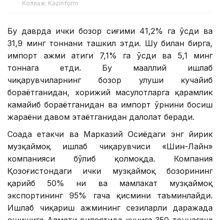
Коллаж: Kazinform
Бу даврда ички бозор сиғими 41,2% га ўсди ва
31,9 минг тоннани ташкил этди. Шу билан бирга,
импорт ҳажми атиги 7,1% га ўсди ва 5,1 минг
тоннага етди. Бу маҳаллий ишлаб
чиқарувчиларнинг бозор улуши кучайиб
бораётганидан, хорижий маҳсулотларга қарамлик
камайиб бораётганидан ва импорт ўрнини босиш
жараёни давом этаётганидан далолат беради.
Соҳада етакчи ва Марказий Осиёдаги энг йирик
музқаймоқ ишлаб чиқарувчиси «Шин-Лайн»
компанияси бўлиб қолмоқда. Компания
Қозоғистондаги ички музқаймоқ бозорининг
қарийб 50% ни ва мамлакат музқаймоқ
экспортининг 95% гача қисмини таъминлайди.
Ишлаб чиқариш ҳажмининг сезиларли даражада
ошишига Алмати вилоятида кунига 350 тоннагача