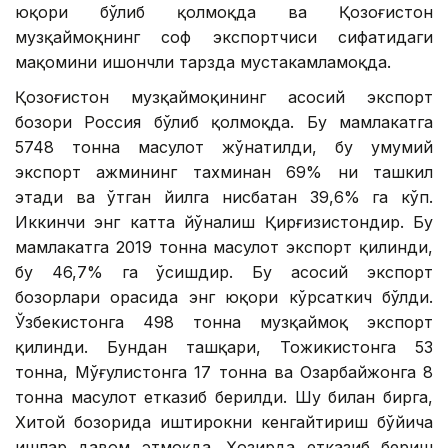
юқори бўлиб қолмоқда ва Қозоғистон
музқаймоқнинг соф экспортчиси сифатидаги
мақомини ишончли тарзда мустаҳкамламоқда.
Қозоғистон музқаймоқининг асосий экспорт
бозори Россия бўлиб қолмоқда. Бу мамлакатга
5748 тонна маҳсулот жўнатилди, бу умумий
экспорт ҳажмининг тахминан 69% ни ташкил
этади ва ўтган йилга нисбатан 39,6% га кўп.
Иккинчи энг катта йўналиш Қирғизистондир. Бу
мамлакатга 2019 тонна маҳсулот экспорт қилинди,
бу 46,7% га ўсишдир. Бу асосий экспорт
бозорлари орасида энг юқори кўрсаткич бўлди.
Ўзбекистонга 498 тонна музқаймоқ экспорт
қилинди. Бундан ташқари, Тожикистонга 53
тонна, Мўғулистонга 17 тонна ва Озарбайжонга 8
тонна маҳсулот етказиб берилди. Шу билан бирга,
Хитой бозорида иштирокни кенгайтириш бўйича
ишлар давом этмоқда. Ҳозирда етказиб бериш