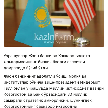
Учрашувлар Жаҳон банки ва Халқаро валюта
жамғармасининг йиллик баҳорги сессияси
доирасида бўлиб ўтди.
Жаҳон банкининг адолатли ўсиш, молия ва
институтлар бўйича вице-президенти Индермит
Гилл билан учрашувда Миллий иқтисодиёт вазири
Қозоғистон ва Банк ўртасидаги 30 йиллик
самарали стратегик ҳамкорликни, шунингдек,
Қозоғистоннинг барқарор иқтисодий