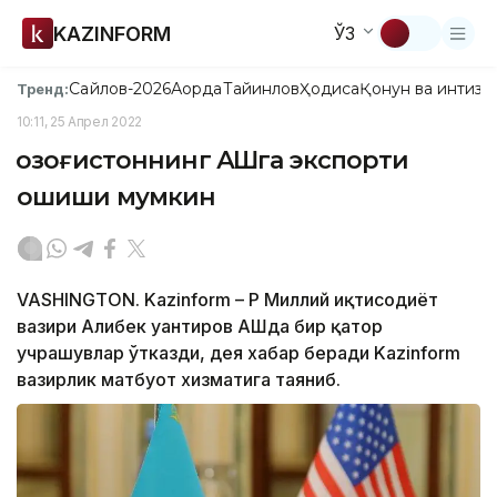
KAZINFORM
ЎЗ
Сайлов-2026
Ақорда
Тайинлов
Ҳодиса
Қонун ва интизо
Тренд:
10:11, 25 Апрел 2022
Қозоғистоннинг АҚШга экспорти
ошиши мумкин
VASHINGTON. Kazinform – ҚР Миллий иқтисодиёт
вазири Алибек Қуантиров АҚШда бир қатор
учрашувлар ўтказди, дея хабар беради Kazinform
вазирлик матбуот хизматига таяниб.