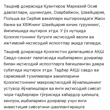
Ташриф доирасида Қуантиров Марказий Осиё
давлатлари, шунингдек, Озарбайжон, Швейцария,
Польша ва Сербия вакиллари иштирокидаги Жаҳон
банки ва ХВЖнинг Швейцария кичик гуруҳининг,
йиғилишида иштирок этди. У ўз нутқида
Қозоғистоннинг бугунги иқтисодий аҳволи ва
ижтимоий-иқтисодий ислоҳотлар ҳақида гапирди.
Ташриф доирасида Қозоғистон делегацияси АҚШ
Савдо-саноат палатасида ишбилармон доиралар
билан иқтисодий ислоҳотларга бағишланган давра
суҳбатида иштирок этди. Тадбир АҚШ савдо ва
сармоявий тузилмалари вакилларини
Қозоғистоннинг макроиқтисодий йўналишининг
устувор йўналишлари ва янги иқтисодий сиёсат
чора-тадбирлари тўғрисида хабардор қилишга,
кенгроқ ишбилармон доиралар учун янги
инвестиция сиёсатини шакллантиришга