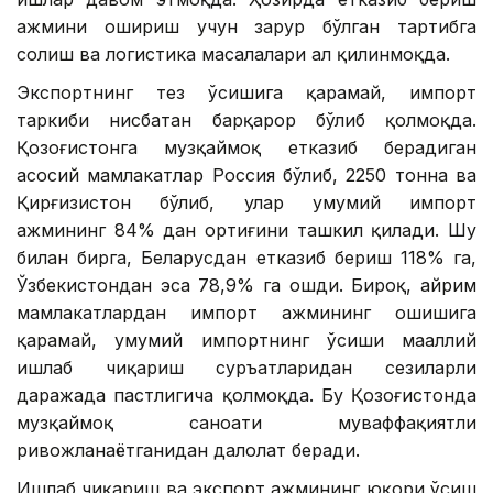
ҳажмини ошириш учун зарур бўлган тартибга
солиш ва логистика масалалари ҳал қилинмоқда.
Экспортнинг тез ўсишига қарамай, импорт
таркиби нисбатан барқарор бўлиб қолмоқда.
Қозоғистонга музқаймоқ етказиб берадиган
асосий мамлакатлар Россия бўлиб, 2250 тонна ва
Қирғизистон бўлиб, улар умумий импорт
ҳажмининг 84% дан ортиғини ташкил қилади. Шу
билан бирга, Беларусдан етказиб бериш 118% га,
Ўзбекистондан эса 78,9% га ошди. Бироқ, айрим
мамлакатлардан импорт ҳажмининг ошишига
қарамай, умумий импортнинг ўсиши маҳаллий
ишлаб чиқариш суръатларидан сезиларли
даражада пастлигича қолмоқда. Бу Қозоғистонда
музқаймоқ саноати муваффақиятли
ривожланаётганидан далолат беради.
Ишлаб чиқариш ва экспорт ҳажмининг юқори ўсиш