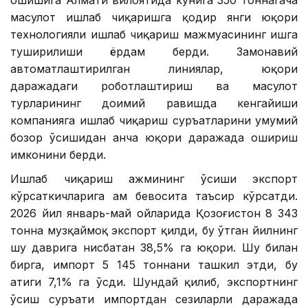
маҳсулот ишлаб чиқаришга қодир янги юқори
технологияли ишлаб чиқариш мажмуасининг ишга
туширилиши ёрдам берди. Замонавий
автоматлаштирилган линиялар, юқори
даражадаги роботлаштириш ва маҳсулот
турларининг доимий равишда кенгайиши
компанияга ишлаб чиқариш суръатларини умумий
бозор ўсишидан анча юқори даражада ошириш
имконини берди.
Ишлаб чиқариш ҳажмининг ўсиши экспорт
кўрсаткичларига ҳам бевосита таъсир кўрсатди.
2026 йил январь-май ойларида Қозоғистон 8 343
тонна музқаймоқ экспорт қилди, бу ўтган йилнинг
шу даврига нисбатан 38,5% га юқори. Шу билан
бирга, импорт 5 145 тоннани ташкил этди, бу
атиги 7,1% га ўсди. Шундай қилиб, экспортнинг
ўсиш суръати импортдан сезиларли даражада