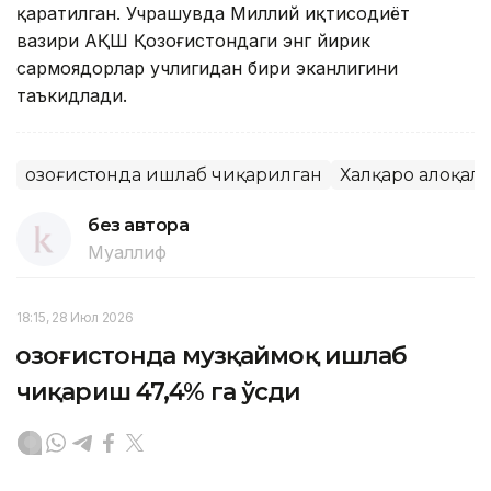
қаратилган. Учрашувда Миллий иқтисодиёт
вазири АҚШ Қозоғистондаги энг йирик
сармоядорлар учлигидан бири эканлигини
таъкидлади.
Қозоғистонда ишлаб чиқарилган
Халқаро алоқал
без автора
Муаллиф
18:15, 28 Июл 2026
Қозоғистонда музқаймоқ ишлаб
чиқариш 47,4% га ўсди