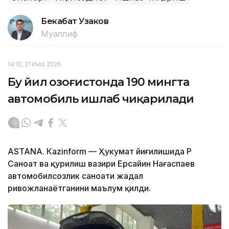
Бекабат Узаков
Муаллиф
14:10, 21 Июл 2026
Бу йил Қозоғистонда 190 мингта
автомобиль ишлаб чиқарилади
ASTANА. Кazinform — Ҳукумат йиғилишида ҚР
Саноат ва қурилиш вазири Ерсайин Нағаспаев
автомобилсозлик саноати жадал
ривожланаётганини маълум қилди.