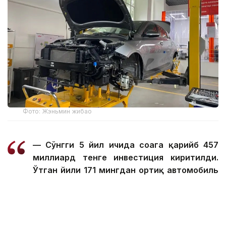
Фото: Жэньмин жибао
— Сўнгги 5 йил ичида соҳага қарийб 457
миллиард тенге инвестиция киритилди.
Ўтган йили 171 мингдан ортиқ автомобиль
ишлаб чиқарилди ва ишлаб чиқариш ҳажми
18 фоизга ошди. Бу ижобий динамика бу
йил ҳам давом этмоқда. Жорий йилнинг
дастлабки 6 ойида 94 400 та автомобиль