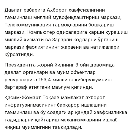
Давлат раҳбарига Ахборот хавфсизлигини
таъминлаш миллий мувофиқлаштириш маркази,
Телекоммуникация тармоқларини бошқариш
маркази, Компьютер ҳодисаларига қарши курашиш
миллий хизмати ва Зарарли кодларни ўрганиш
маркази фаолиятининг жараёни ва натижалари
кўрсатилди.
Президентга жорий йилнинг 9 ойи давомида
давлат органлари ва муҳим объектлар
ресурсларига 163,4 миллион киберҳужумнинг
бартараф этилгани маълум қилинди.
Қасим-Жомарт Тоқаев мамлакат ахборот
инфратузилмасининг барқарор ишлашини
таъминлаш ва бу соҳадаги ҳар қандай хавфсизликка
таҳдидларни қайтариш механизмларини ишлаб
чиқиш муҳимлигини таъкидлади.