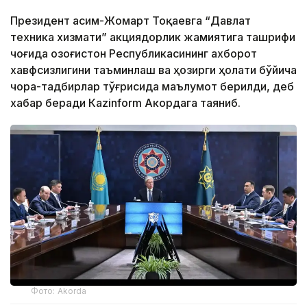
Президент Қасим-Жомарт Тоқаевга “Давлат
техника хизмати” акциядорлик жамиятига ташрифи
чоғида Қозоғистон Республикасининг ахборот
хавфсизлигини таъминлаш ва ҳозирги ҳолати бўйича
чора-тадбирлар тўғрисида маълумот берилди, деб
хабар беради Каzinform Акордага таяниб.
Фото: Akorda