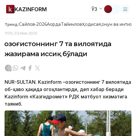
KAZINFORM
ЎЗ
Сайлов-2026
Ақорда
Тайинлов
Ҳодиса
Қонун ва интизо
Тренд:
11:05, 03 Июн 2020
Қозоғистоннинг 7 та вилоятида
жазирама иссиқ бўлади
NUR-SULTAN. Kazinform –Қозоғистоннинг 7 вилоятида
об-ҳаво ҳақида огоҳлантирди, деп хабар беради
Kazinform «Казгидромет» РДК матбуот хизматига
таяниб.