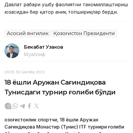
Давлат раҳбари ушбу фаолиятни такомиллаштириш
юзасидан бир қатор аниқ топшириқлар берди.
Асосий янгилик
Қозоғистон Президенти
Бекабат Узаков
Муаллиф
09:05, 18 Сентябр 2023
18 ёшли Аружан Сағиндиқова
Тунисдаги турнир ғолиби бўлди
Қозоғистонлик спортчи, 18 ёшли Аружан
Сағиндиқова Монастир (Тунис) ITF турнири ғолиби