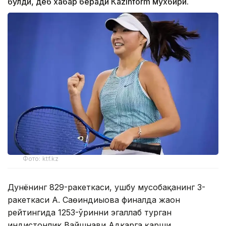
бўлди, деб хабар беради Каzinform мухбири.
Фото: ktf.kz
Дунёнинг 829-ракеткаси, ушбу мусобақанинг 3-
ракеткаси А. Саөиндиыова финалда жаҳон
рейтингида 1253-ўринни эгаллаб турган
ҳиндистонлик Вайшнави Адкарга қарши