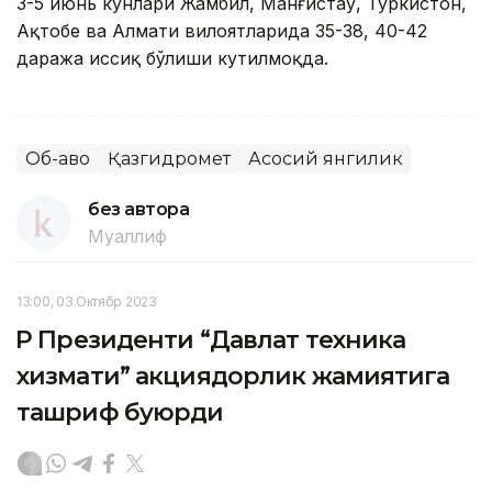
3-5 июнь кунлари Жамбил, Манғистау, Туркистон,
Ақтобе ва Алмати вилоятларида 35-38, 40-42
даража иссиқ бўлиши кутилмоқда.
Об-ҳаво
Қазгидромет
Асосий янгилик
без автора
Муаллиф
13:00, 03 Октябр 2023
ҚР Президенти “Давлат техника
хизмати” акциядорлик жамиятига
ташриф буюрди