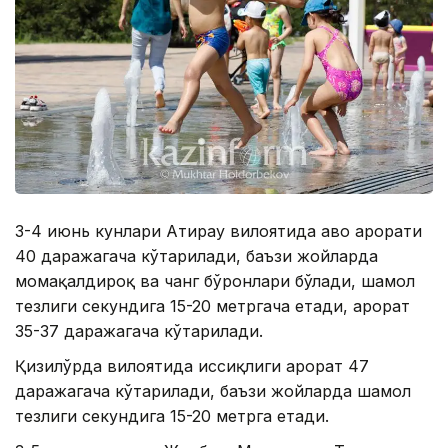
3-4 июнь кунлари Атирау вилоятида ҳаво ҳарорати
40 даражагача кўтарилади, баъзи жойларда
момақалдироқ ва чанг бўронлари бўлади, шамол
тезлиги секундига 15-20 метргача етади, ҳарорат
35-37 даражагача кўтарилади.
Қизилўрда вилоятида иссиқлиги ҳарорат 47
даражагача кўтарилади, баъзи жойларда шамол
тезлиги секундига 15-20 метрга етади.