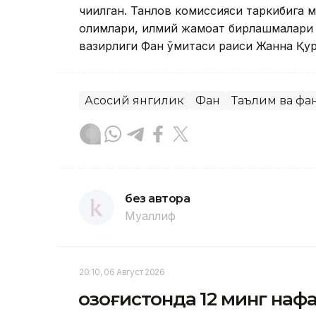
чиқилган. Танлов комиссияси таркибига 
олимлари, илмий жамоат бирлашмалари 
вазирлиги Фан қўмитаси раиси Жанна Қу
Асосий янгилик
Фан
Таълим ва фа
без автора
Муаллиф
20:10, 06 Август 2026
Қозоғистонда 12 минг на