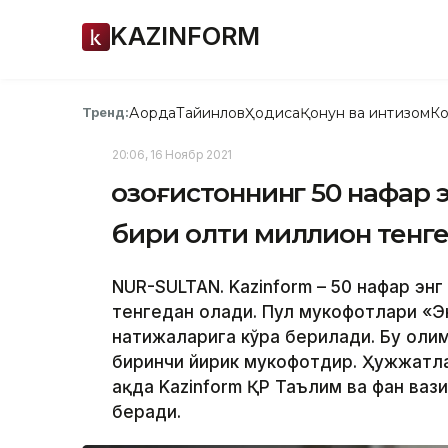
KAZINFORM
Ақорда
Тайинлов
Ҳодиса
Қонун ва интизом
Ко
Тренд:
20:06, 16 Ноябр 2021
Қозоғистоннинг 50 нафар
бири олти миллион тенге
NUR-SULTAN. Kazinform – 50 нафар эн
тенгедан олади. Пул мукофотлари «Э
натижаларига кўра берилади. Бу оли
биринчи йирик мукофотдир. Ҳужжатла
ҳақда Kazinform ҚР Таълим ва фан ва
беради.