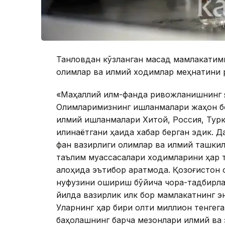
Танловдан кўзланган мақсад мамлакатим
олимлар ва илмий ходимлар меҳнатини 
«Маҳаллий илм-фанда ривожланишнинг ян
Олимларимизнинг ишланмалари жаҳон бозо
илмий ишланмалари Хитой, Россия, Турки
қилинаётгани ҳақида хабар берган эдик. 
фан вазирлиги олимлар ва илмий ташкил
таълим муассасалари ходимларини ҳар т
алоҳида эътибор қаратмоқда. Қозоғисто
нуфузини ошириш бўйича чора-тадбирлар
йилда вазирлик илк бор мамлакатнинг э
Уларнинг ҳар бири олти миллион тенгега
баҳолашнинг барча мезонлари илмий ва