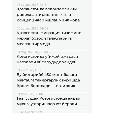
05 avgust 2026, 12:15
Қозоғистонда волонтёрликни
ривожлантиришнинг янги
концепцияси ишлаб чиқилмоқда
05 avgust 2026, 09:08
Қозоғистон миграция тизимини
меҳнат бозори талабларига
мослаштирмоқда
01 avgust 2026, 08:00
Қозоғистонда уй-жой ижараси
нархлари қайси ҳудудда қандай
31 iyul 2026, 18:17
Бу йил қарийб 450 минг болага
мактабга тайёргарлик кўришда
ёрдам берилади — вазирлик
31 iyul 2026, 08:00
1 августдан Қозоғистонда қандай
муҳим ўзгаришлар юз беради
30 iyul 2026, 15:19