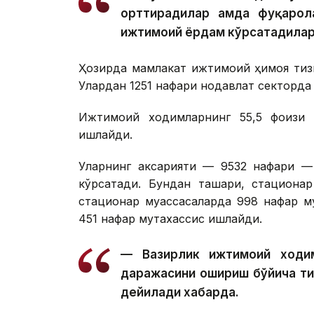
орттирадилар ҳамда фуқарол
ижтимоий ёрдам кўрсатадилар
Ҳозирда мамлакат ижтимоий ҳимоя тиз
Улардан 1251 нафари нодавлат секторда
Ижтимоий ходимларнинг 55,5 фоизи қ
ишлайди.
Уларнинг аксарияти — 9532 нафари — 
кўрсатади. Бундан ташқари, стациона
стационар муассасаларда 998 нафар му
451 нафар мутахассис ишлайди.
— Вазирлик ижтимоий ходим
даражасини ошириш бўйича т
дейилади хабарда.