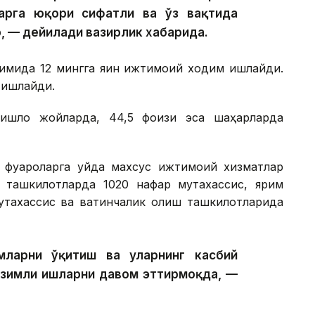
арга юқори сифатли ва ўз вақтида
, — дейилади вазирлик хабарида.
имида 12 мингга яқин ижтимоий ходим ишлайди.
 ишлайди.
ишлоқ жойларда, 44,5 фоизи эса шаҳарларда
фуқароларга уйда махсус ижтимоий хизматлар
р ташкилотларда 1020 нафар мутахассис, ярим
тахассис ва вақтинчалик қолиш ташкилотларида
ларни ўқитиш ва уларнинг касбий
изимли ишларни давом эттирмоқда, —