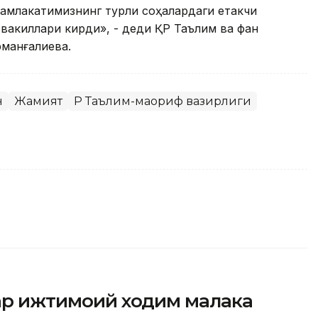
мамлакатимизнинг турли соҳалардаги етакчи
вакиллари кирди», - деди ҚР Таълим ва фан
рманғалиева.
н
Жамият
ҚР Таълим-маориф вазирлиги
фар ижтимоий ходим малака