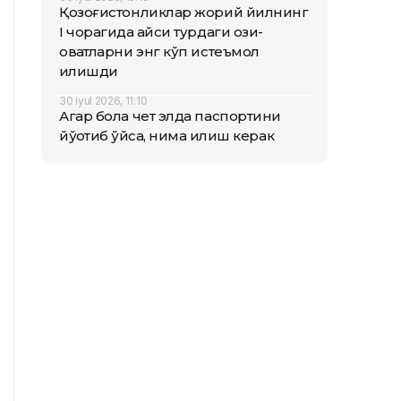
Қозоғистонликлар жорий йилнинг
I чорагида қайси турдаги озиқ-
овқатларни энг кўп истеъмол
қилишди
30 iyul 2026, 11:10
Агар бола чет элда паспортини
йўқотиб қўйса, нима қилиш керак