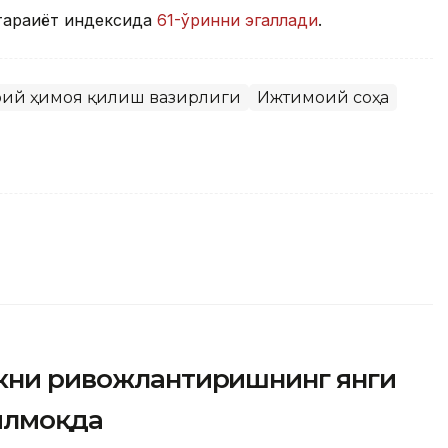
араққиёт индексида
61-ўринни эгаллади
.
моий ҳимоя қилиш вазирлиги
Ижтимоий соҳа
икни ривожлантиришнинг янги
илмоқда