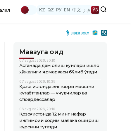
KZ
QZ
РУ
EN
中文
ق ز
ЎЗ
аҳлил
Мавзуга оид
07 avgust 2026, 20:10
Астанада дам олиш кунлари қишлоқ
хўжалиги ярмаркаси бўлиб ўтади
07 avgust 2026, 10:39
Қозоғистонда энг юқори маошни
кутаётганлар — учувчилар ва
стюардессалар
06 avgust 2026, 20:10
Қозоғистонда 12 минг нафар
ижтимоий ходим малака ошириш
курсини тугатди