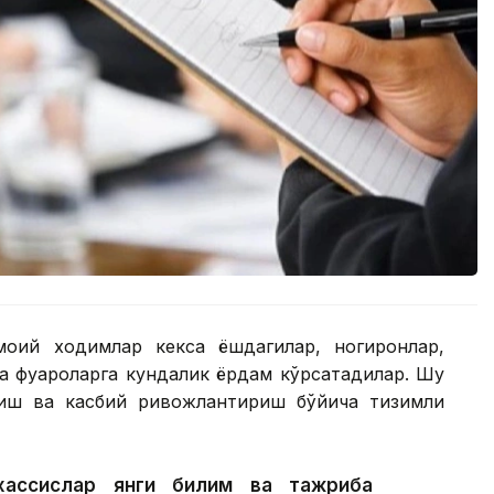
моий ходимлар кекса ёшдагилар, ногиронлар,
а фуқароларга кундалик ёрдам кўрсатадилар. Шу
тиш ва касбий ривожлантириш бўйича тизимли
хассислар янги билим ва тажриба