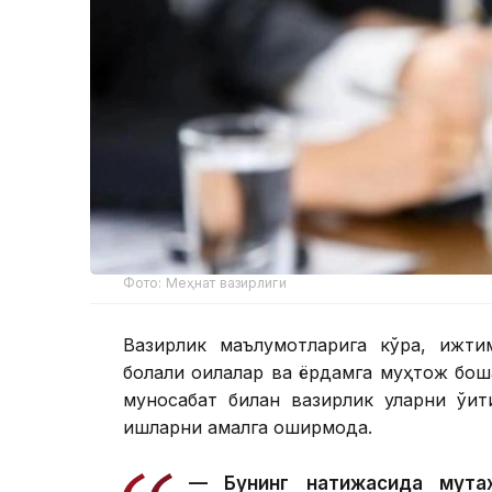
Фото: Меҳнат вазирлиги
Вазирлик маълумотларига кўра, ижти
болали оилалар ва ёрдамга муҳтож бошқ
муносабат билан вазирлик уларни ўқи
ишларни амалга оширмоқда.
— Бунинг натижасида мута