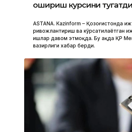
ошириш курсини тугатд
ASTANА. Кazinform – Қозоғистонда и
ривожлантириш ва кўрсатилаётган и
ишлар давом этмоқда. Бу ҳақда ҚР Меҳ
вазирлиги хабар берди.