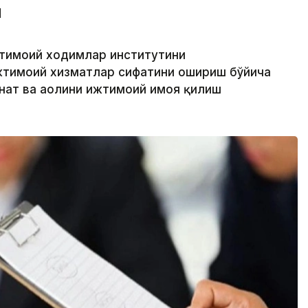
и
жтимоий ходимлар институтини
жтимоий хизматлар сифатини ошириш бўйича
нат ва аҳолини ижтимоий ҳимоя қилиш