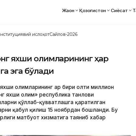
Жаҳон
Қозоғистон
Сиёсат
Т
нституциявий ислоҳот
Сайлов-2026
 энг яхши олимларининг ҳар
га эга бўлади
г яхши олимларининг ҳар бири олти миллион
нг яхши олим» республика танлови
мларни қўллаб-қувватлашга қаратилган
рни қабул қилиш 15 ноябрдан бошланди. Бу
зирлиги матбуот хизматига таяниб хабар