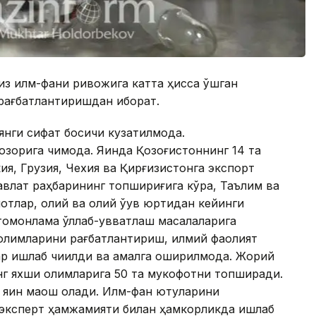
из илм-фани ривожига катта ҳисса қўшган
рағбатлантиришдан иборат.
ги сифат босқичи кузатилмоқда.
рига чиқмоқда. Яқинда Қозоғистоннинг 14 та
я, Грузия, Чехия ва Қирғизистонга экспорт
Давлат раҳбарининг топшириғига кўра, Таълим ва
отлар, олий ва олий ўқув юртидан кейинги
омонлама қўллаб-қувватлаш масалаларига
н олимларини рағбатлантириш, илмий фаолият
 ишлаб чиқилди ва амалга оширилмоқда. Жорий
нг яхши олимларига 50 та мукофотни топширади.
 яқин маош олади. Илм-фан ютуқларини
 эксперт ҳамжамияти билан ҳамкорликда ишлаб