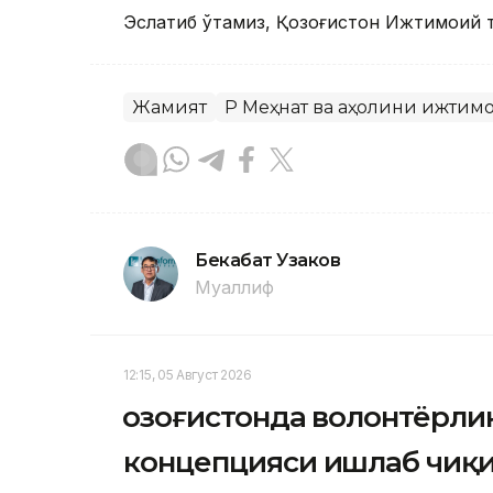
Эслатиб ўтамиз, Қозоғистон Ижтимоий т
Жамият
ҚР Меҳнат ва аҳолини ижти
Бекабат Узаков
Муаллиф
12:15, 05 Август 2026
Қозоғистонда волонтёрл
концепцияси ишлаб чиқ