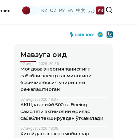
KZ
QZ
РУ
EN
中文
ق ز
ЎЗ
аҳлил
Мавзуга оид
07 avgust 2026, 20:36
Молдова энергия танқислиги
сабабли электр таъминотини
босқичма-босқич ўчиришни
режалаштирган
07 avgust 2026, 19:37
АҚШда қарийб 500 та Boeing
самолёти эҳтимолий ёриқлар
сабабли текширувдан ўтказилади
07 avgust 2026, 18:38
Хитойдан электромобиллар