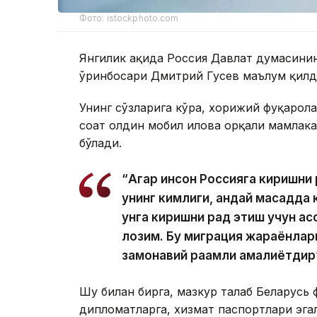
Фото: istockphoto.com
Янгилик ҳақида Россия Давлат думасини
ўринбосари Дмитрий Гусев маълум қилд
Унинг сўзларига кўра, хорижий фуқарол
соат олдин мобил илова орқали мамлак
бўлади.
“Агар инсон Россияга киришни
унинг кимлиги, қандай мақсадда 
унга киришни рад этиш учун ас
лозим. Бу миграция жараёнлар
замонавий рақамли амалиётдир
Шу билан бирга, мазкур талаб Беларусь 
дипломатларга, хизмат паспортлари эга