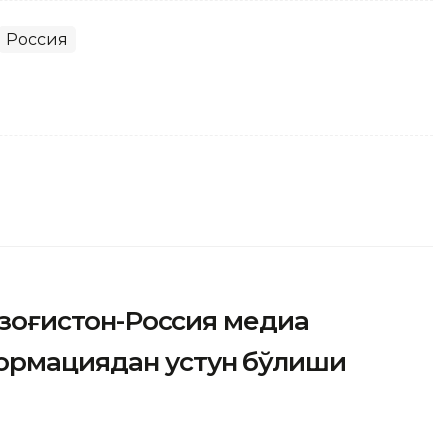
Россия
Қозоғистон-Россия медиа
ормациядан устун бўлиши