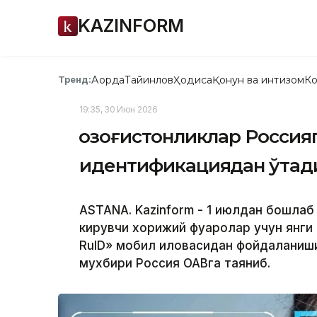
KAZINFORM
Ақорда
Тайинлов
Ҳодиса
Қонун ва интизом
Ко
Тренд:
19:35, 30 Июн 2026
Қозоғистонликлар Росси
идентификациядан ўтад
ASTANA. Kazinform - 1 июлдан бошла
кирувчи хорижий фуқаролар учун янги 
RuID» мобил иловасидан фойдаланиши
мухбири Россия ОАВга таяниб.