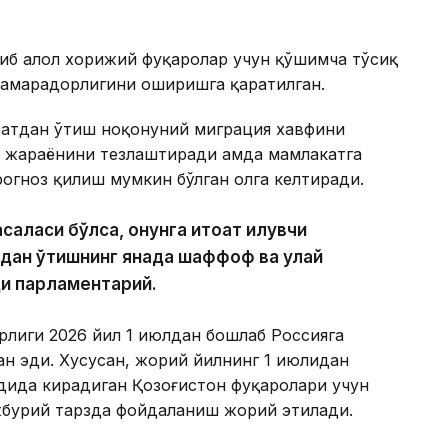
иб ҳалол хорижий фуқаролар учун қўшимча тўсиқ
самарадорлигини оширишга қаратилган.
хатдан ўтиш ноқонуний миграция хавфини
жараёнини тезлаштиради ҳамда мамлакатга
огноз қилиш мумкин бўлган ҳолга келтиради.
аласи бўлса, қонунга итоат қилувчи
дан ўтишнинг янада шаффоф ва қулай
ди парламентарий.
лиги 2026 йил 1 июлдан бошлаб Россияга
ан эди. Хусусан, жорий йилнинг 1 июлидан
дида кирадиган Қозоғистон фуқаролари учун
жбурий тарзда фойдаланиш жорий этилади.