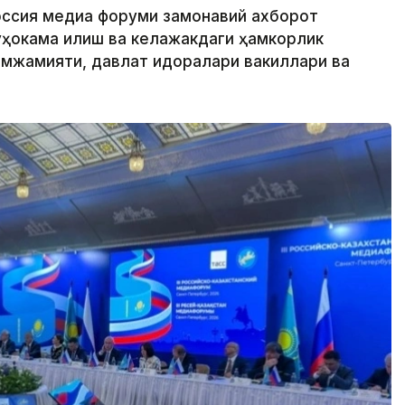
Россия медиа форуми замонавий ахборот
ҳокама қилиш ва келажакдаги ҳамкорлик
амжамияти, давлат идоралари вакиллари ва