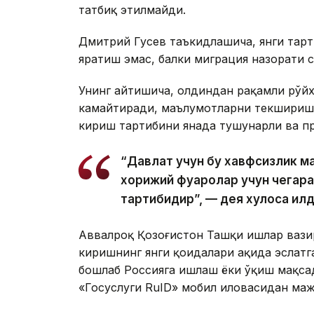
татбиқ этилмайди.
Дмитрий Гусев таъкидлашича, янги тарт
яратиш эмас, балки миграция назорати 
Унинг айтишича, олдиндан рақамли рўй
камайтиради, маълумотларни текшириш 
кириш тартибини янада тушунарли ва пр
“Давлат учун бу хавфсизлик мас
хорижий фуқаролар учун чегара
тартибидир”, — дея хулоса қил
Аввалроқ Қозоғистон Ташқи ишлар вазир
киришнинг янги қоидалари ҳақида эслатг
бошлаб Россияга ишлаш ёки ўқиш мақса
«Госуслуги RuID» мобил иловасидан ма