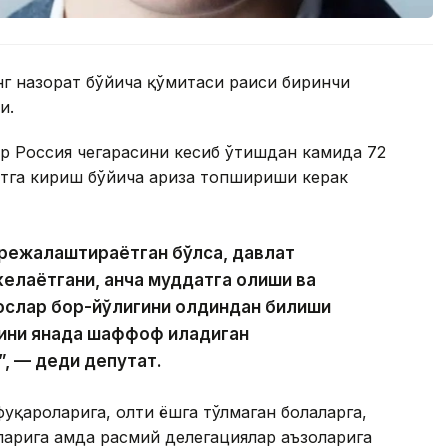
нг назорат бўйича қўмитаси раиси биринчи
и.
ар Россия чегарасини кесиб ўтишдан камида 72
атга кириш бўйича ариза топшириши керак
 режалаштираётган бўлса, давлат
келаётгани, қанча муддатга қолиши ва
ослар бор-йўқлигини олдиндан билиши
ини янада шаффоф қиладиган
”, — деди депутат.
фуқароларига, олти ёшга тўлмаган болаларга,
ларига ҳамда расмий делегациялар аъзоларига