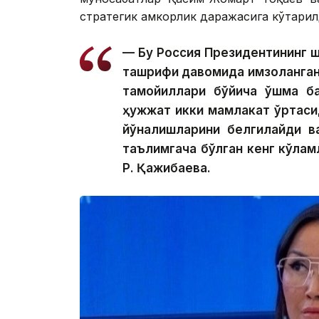
стратегик ҳамкорлик даражасига кўтарил
— Бу Россия Президентининг ш
ташрифи давомида имзоланган 
тамойиллари бўйича қўшма ба
ҳужжат икки мамлакат ўртаси
йўналишларини белгилайди в
таълимгача бўлган кенг кўлам
Р. Қажибаева.