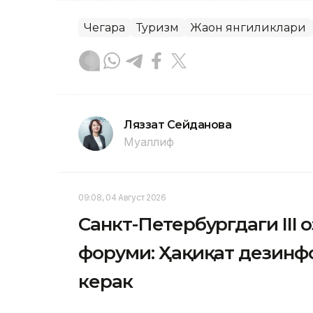
Чегара
Туризм
Жаҳон янгиликлари
Ляззат Сейданова
Муаллиф
09:08, 04 Август 2026
Санкт-Петербургдаги III 
форуми: Ҳақиқат дезинф
керак