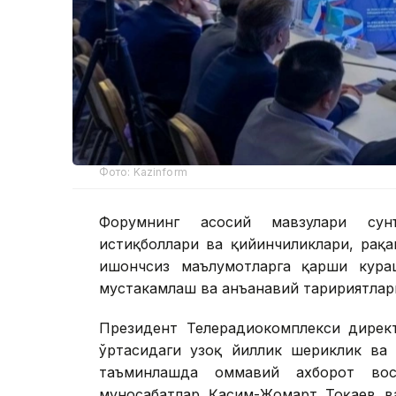
Фото: Kazinform
Форумнинг асосий мавзулари сун
истиқболлари ва қийинчиликлари, рақ
ишончсиз маълумотларга қарши кураш
мустаҳкамлаш ва анъанавий таҳририятла
Президент Телерадиокомплекси дирек
ўртасидаги узоқ йиллик шериклик ва 
таъминлашда оммавий ахборот вос
муносабатлар Қасим-Жомарт Тоқаев ва