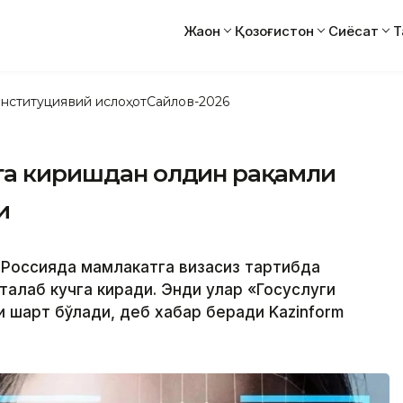
Жаҳон
Қозоғистон
Сиёсат
Т
нституциявий ислоҳот
Сайлов-2026
яга киришдан олдин рақамли
и
б Россияда мамлакатга визасиз тартибда
талаб кучга киради. Энди улар «Госуслуги
 шарт бўлади, деб хабар беради Kazinform