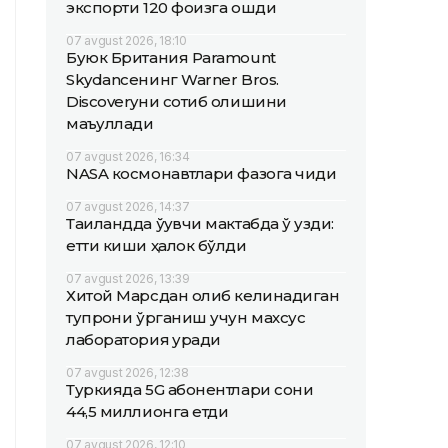
экспорти 120 фоизга ошди
07 avgust 2026, 18:10
Буюк Британия Paramount
Skydanceнинг Warner Bros.
Discoveryни сотиб олишини
маъқуллади
07 avgust 2026, 16:34
NASA космонавтлари фазога чиқди
07 avgust 2026, 14:37
Таиландда ўқувчи мактабда ўқ узди:
етти киши ҳалок бўлди
07 avgust 2026, 13:39
Хитой Марсдан олиб келинадиган
тупроқни ўрганиш учун махсус
лаборатория қуради
07 avgust 2026, 12:38
Туркияда 5G абонентлари сони
44,5 миллионга етди
07 avgust 2026, 12:10