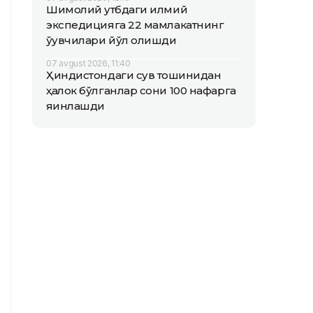
Шимолий қутбдаги илмий
экспедицияга 22 мамлакатнинг
ўқувчилари йўл олишди
07 avgust 2026, 11:40
Ҳиндистондаги сув тошқинидан
ҳалок бўлганлар сони 100 нафарга
яқинлашди