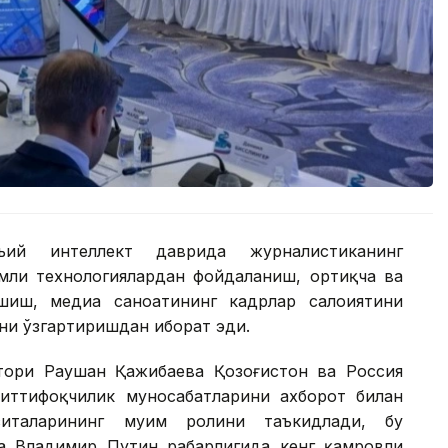
ъий интеллект даврида журналистиканинг
амли технологиялардан фойдаланиш, ортиқча ва
иш, медиа саноатининг кадрлар салоҳиятини
рни ўзгартиришдан иборат эди.
тори Раушан Қажибаева Қозоғистон ва Россия
иттифоқчилик муносабатларини ахборот билан
италарининг муҳим ролини таъкидлади, бу
 Владимир Путин раҳбарлигида кенг қамровли