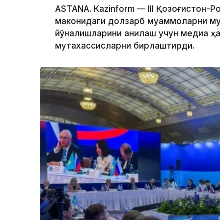
ASTANА. Кazinform — III Қозоғистон-
маконидаги долзарб муаммоларни му
йўналишларини аниқлаш учун медиа ҳ
мутахассисларни бирлаштирди.