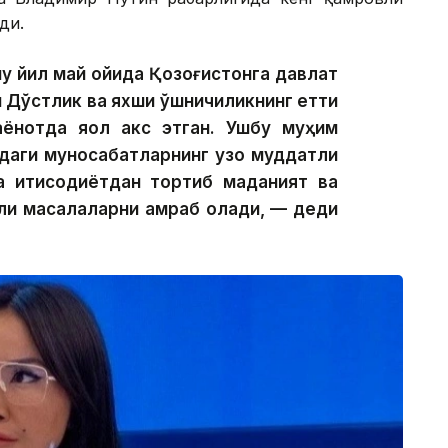
ди.
у йил май ойида Қозоғистонга давлат
Дўстлик ва яхши қўшничиликнинг етти
ёнотда яққол акс этган. Ушбу муҳим
даги муносабатларнинг узоқ муддатли
а иқтисодиётдан тортиб маданият ва
ли масалаларни қамраб олади, — деди