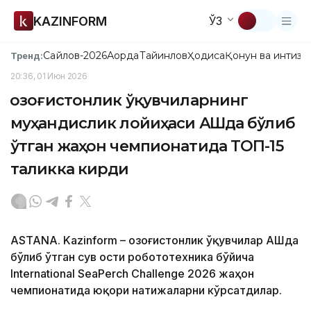
KAZINFORM
ЎЗ
Сайлов-2026
Ақорда
Тайинлов
Ҳодиса
Қонун ва интизо
Тренд:
20:36, 01 Июн 2026
Қозоғистонлик ўқувчиларнинг
муҳандислик лойиҳаси АҚШда бўлиб
ўтган жаҳон чемпионатида ТОП-15
таликка кирди
ASTANA. Kazinform – Қозоғистонлик ўқувчилар АҚШда
бўлиб ўтган сув ости робототехника бўйича
International SeaPerch Challenge 2026 жаҳон
чемпионатида юқори натижаларни кўрсатдилар.