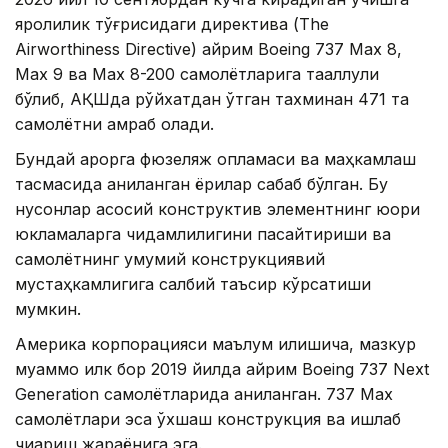
яроқлилик тўғрисидаги директива (The
Airworthiness Directive) айрим Boeing 737 Max 8,
Max 9 ва Max 8-200 самолётларига тааллуқли
бўлиб, АҚШда рўйхатдан ўтган тахминан 471 та
самолётни қамраб олади.
Бундай қарорга фюзеляж қопламаси ва маҳкамлаш
тасмасида аниқланган ёриқлар сабаб бўлган. Бу
нуқсонлар асосий конструктив элементнинг юқори
юкламаларга чидамлилигини пасайтириши ва
самолётнинг умумий конструкциявий
мустаҳкамлигига салбий таъсир кўрсатиши
мумкин.
Америка корпорацияси маълум қилишича, мазкур
муаммо илк бор 2019 йилда айрим Boeing 737 Next
Generation самолётларида аниқланган. 737 Max
самолётлари эса ўхшаш конструкция ва ишлаб
чиқариш жараёнига эга.