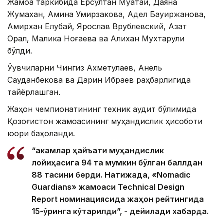
Жамоа таркибида Ерсултан Муқатай, Даяна
Жумахан, Амина Умирзакова, Адел Бауиржанова,
Амирхан Елубай, Ярослав Врублевский, Азат
Орал, Малика Ноғаева ва Алихан Мухтарули
бўлди.
Ўқувчиларни Чингиз Ахметулаев, Анель
Сауданбекова ва Дарин Ибраев раҳбарлигида
тайёрлашган.
Жаҳон чемпионатининг техник аудит бўлимида
Қозоғистон жамоасининг муҳандислик ҳисоботи
юқори баҳоланди.
“Ҳакамлар ҳайъати муҳандислик
лойиҳасига 94 та мумкин бўлган баллдан
88 тасини берди. Натижада, «Nomadic
Guardians» жамоаси Technical Design
Report номинациясида жаҳон рейтингида
15-ўринга кўтарилди”, - дейилади хабарда.