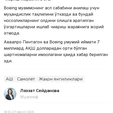
Boeing муаммонинг асл сабабини аниқлаш учун
муҳандислик таҳлилини ўтказди ва бундай
носозликларнинг олдини олишга қаратилган
ўзгартишларни ишлаб чиқариш жараёнига жорий
этмоқда.
Аввалроқ Пентагон ва Boeing умумий қиймати 7
миллиард АҚШ долларидан ортиқ бўлган
шартномаларни имзолагани ҳақида хабар берилган
эди.
АҚШ
Самолёт
Жаҳон янгиликлари
Ляззат Сейданова
Муаллиф
18:10, 07 Август 2026