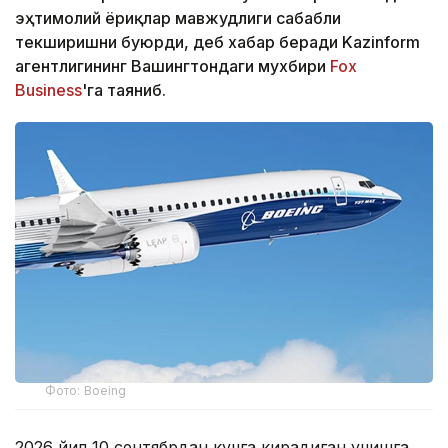
эҳтимолий ёриқлар мавжудлиги сабабли
текширишни буюрди, деб хабар беради Kazinform
агентлигининг Вашингтондаги мухбири
Fox
Business
'га таяниб.
Фото: Boeing
2026 йил 10 сентябрдан кучга кирадиган учишга