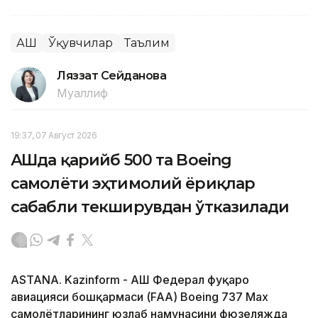
АҚШ
Ўқувчилар
Таълим
Ляззат Сейданова
Муаллиф
19:37, 07 Август 2026
АҚШда қарийб 500 та Boeing
самолёти эҳтимолий ёриқлар
сабабли текширувдан ўтказилади
ASTANA. Kazinform - АҚШ Федерал фуқаро
авиацияси бошқармаси (FAA) Boeing 737 Max
самолётларининг юзлаб намунасини фюзеляжда