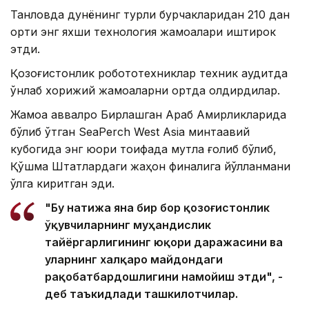
Танловда дунёнинг турли бурчакларидан 210 дан
ортиқ энг яхши технология жамоалари иштирок
этди.
Қозоғистонлик робототехниклар техник аудитда
ўнлаб хорижий жамоаларни ортда қолдирдилар.
Жамоа аввалроқ Бирлашган Араб Амирликларида
бўлиб ўтган SeaPerch West Asia минтақавий
кубогида энг юқори тоифада мутлақ ғолиб бўлиб,
Қўшма Штатлардаги жаҳон финалига йўлланмани
қўлга киритган эди.
"Бу натижа яна бир бор қозоғистонлик
ўқувчиларнинг муҳандислик
тайёргарлигининг юқори даражасини ва
уларнинг халқаро майдондаги
рақобатбардошлигини намойиш этди", -
деб таъкидлади ташкилотчилар.