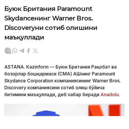
Буюк Британия Paramount
Skydanceнинг Warner Bros.
Discoveryни сотиб олишини
маъқуллади
ASTANА. Кazinform — Буюк Британия Рақобат ва
бозорлар бошқармаси (CМА) АҚШнинг Paramount
Skydance Corporation компаниясининг Warner Bros.
Discovery компаниясини сотиб олиш бўйича
битимини маъқуллади, деб хабар беради
Аnadolu
.