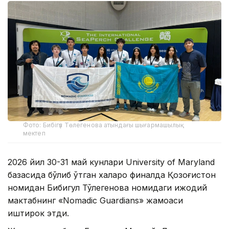
Фото: Бибігүл Төлегенова атындағы шығармашылық
мектеп
2026 йил 30-31 май кунлари University of Maryland
базасида бўлиб ўтган халқаро финалда Қозоғистон
номидан Бибигул Тўлегенова номидаги ижодий
мактабнинг «Nomadic Guardians» жамоаси
иштирок этди.