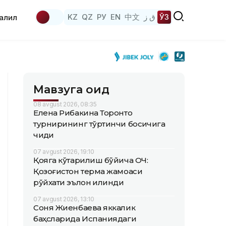
KZ
QZ
РУ
EN
中文
ق ز
ЎЗ
аҳлил
Мавзуга оид
08 avgust 2026, 08:35
Елена Рибакина Торонто
турнирининг тўртинчи босқичига
чиқди
07 avgust 2026, 19:10
Қояга кўтарилиш бўйича ОЧ:
Қозоғистон терма жамоаси
рўйхати эълон қилинди
07 avgust 2026, 13:10
Соня Жиенбаева яккалик
баҳсларида Испаниядаги