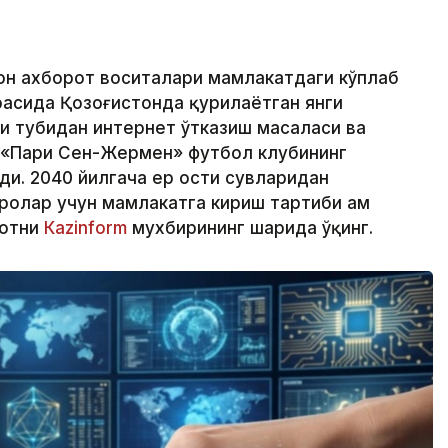
ҳон ахборот воситалари мамлакатдаги кўплаб
расида Қозоғистонда қурилаётган янги
зи тубидан интернет ўтказиш масаласи ва
 «Пари Сен-Жермен» футбол клубининг
ди. 2040 йилгача ер ости сувларидан
олар учун мамлакатга кириш тартиби ҳам
мотни
Кazinform
мухбирининг шарҳида ўқинг.