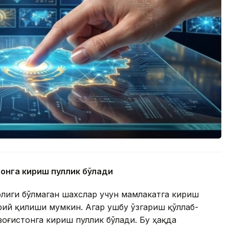
тонга кириш пуллик бўлади
олиги бўлмаган шахслар учун мамлакатга кириш
ий қилиши мумкин. Агар ушбу ўзгариш қўллаб-
зоғистонга кириш пуллик бўлади. Бу ҳақда