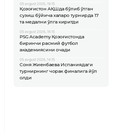
05 avgust 2026, 19:15
Қозоғистон АҚШда бўлиб ўтган
сузиш бўйича халқаро турнирда 17
та медални қўлга киритди
05 avgust 2026, 16:15
PSG Academy Қозоғистонда
биринчи расмий футбол
академиясини очади
05 avgust 2026, 14:15
Соня Жиенбаева Испаниядаги
турнирнинг чорак финалига йўл
олди