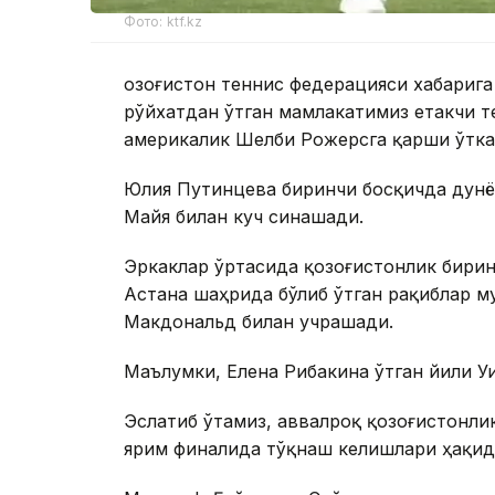
Фото: ktf.kz
Қозоғистон теннис федерацияси хабарига
рўйхатдан ўтган мамлакатимиз етакчи т
америкалик Шелби Рожерсга қарши ўтка
Юлия Путинцева биринчи босқичда дунё
Майя билан куч синашади.
Эркаклар ўртасида қозоғистонлик бирин
Астана шаҳрида бўлиб ўтган рақиблар м
Макдональд билан учрашади.
Маълумки, Елена Рибакина ўтган йили У
Эслатиб ўтамиз, аввалроқ қозоғистонли
ярим финалида тўқнаш келишлари ҳақи