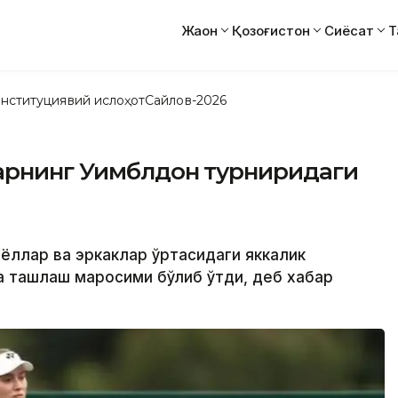
Жаҳон
Қозоғистон
Сиёсат
Т
нституциявий ислоҳот
Сайлов-2026
ларнинг Уимблдон турниридаги
аёллар ва эркаклар ўртасидаги яккалик
а ташлаш маросими бўлиб ўтди, деб хабар