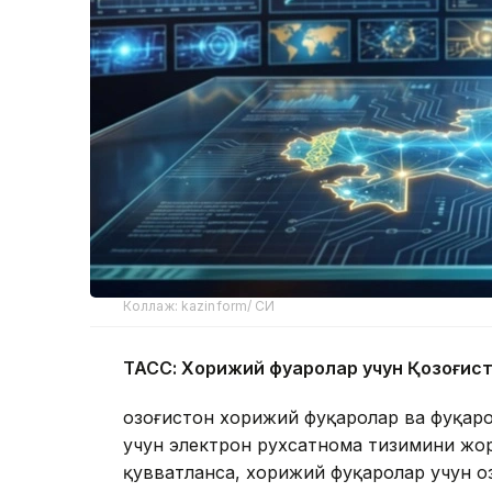
Коллаж: kazinform/ СИ
ТАСС: Хорижий фуқаролар учун Қозоғис
Қозоғистон хорижий фуқаролар ва фуқар
учун электрон рухсатнома тизимини жор
қувватланса, хорижий фуқаролар учун Қо