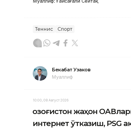
Муаллиф: Ғайсағали Сейтақ
Теннис
Спорт
Бекабат Узаков
Муаллиф
10:00, 08 Август 2026
Қозоғистон жаҳон ОАВлар
интернет ўтказиш, PSG 