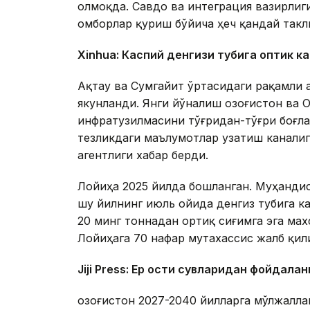
олмоқда. Савдо ва интеграция вазирлиги
омборлар қуриш бўйича ҳеч қандай такл
Xinhuа: Каспий денгизи тубига оптик к
Ақтау ва Сумгайит ўртасидаги рақамли 
якунланди. Янги йўналиш Қозоғистон ва
инфратузилмасини тўғридан-тўғри боғл
тезликдаги маълумотлар узатиш каналиг
агентлиги хабар берди.
Лойиҳа 2025 йилда бошланган. Муҳандис
шу йилнинг июль ойида денгиз тубига к
20 минг тоннадан ортиқ сиғимга эга ма
Лойиҳага 70 нафар мутахассис жалб қил
Jiji Press: Ер ости сувларидан фойдала
Қозоғистон 2027-2040 йилларга мўлжалл