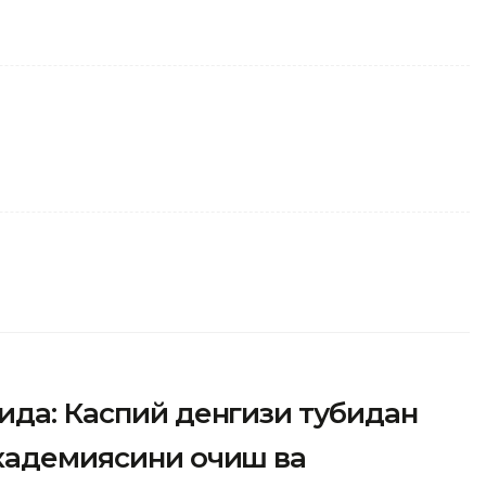
ида: Каспий денгизи тубидан
академиясини очиш ва