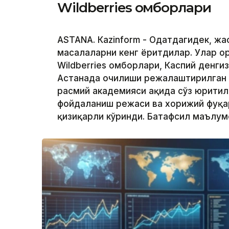
Wildberries омборлари
ASTANА. Кazinform - Одатдагидек, жа
масалаларни кенг ёритдилар. Улар о
Wildberries омборлари, Каспий денги
Астанада очилиши режалаштирилган
расмий академияси ҳақида сўз юритил
фойдаланиш режаси ва хорижий фуқар
қизиқарли кўринди. Батафсил маълу