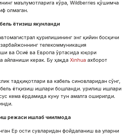
нинг маълумотларига кўра, Wildberries қўшимча
иф олмаган.
абель ётқизиш якунланди
автомагистрал қурилишининг энг қийин босқичи
 Озарбайжоннинг телекоммуникация
аши ва Осиё ва Европа ўртасида юқори
а айланиши керак. Бу ҳақда
Xinhua
ахборот
лик тадқиқотлари ва кабель синовларидан сўнг,
абель ётқизиш ишлари бошланди. Қурилиш ишлари
хсус кема ёрдамида куну тун амалга оширилди.
инди.
ниш режаси ишлаб чиқилмоқда
анган Ер ости сувларидан фойдаланиш ва уларни