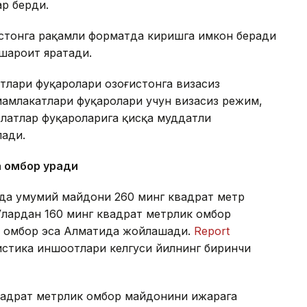
ар берди.
истонга рақамли форматда киришга имкон беради
 шароит яратади.
тлари фуқаролари Қозоғистонга визасиз
амлакатлари фуқаролари учун визасиз режим,
латлар фуқароларига қисқа муддатли
лади.
а омбор қуради
онда умумий майдони 260 минг квадрат метр
Улардан 160 минг квадрат метрлик омбор
ик омбор эса Алматида жойлашади.
Report
гистика иншоотлари келгуси йилнинг биринчи
квадрат метрлик омбор майдонини ижарага