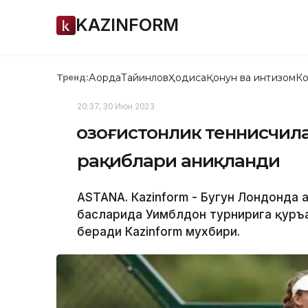
KAZINFORM
Ақорда
Тайинлов
Ҳодиса
Қонун ва интизом
Ко
Тренд:
20:37, 30 Июн 2023
Қозоғистонлик теннисчи
рақиблари аниқланди
ASTANА. Кazinform - Бугун Лондонда 
баҳсларида Уимблдон турнирига қуръ
беради Каzinform мухбири.