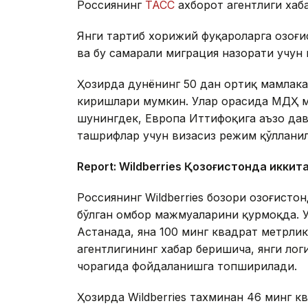
Россиянинг
ТАСС
ахборот агентлиги хаб
Янги тартиб хорижий фуқароларга Қозоғ
ва бу самарали миграция назорати учун
Ҳозирда дунёнинг 50 дан ортиқ мамлака
киришлари мумкин. Улар орасида МДҲ м
шунингдек, Европа Иттифоқига аъзо дав
ташрифлар учун визасиз режим қўллани
Report: Wildberries Қозоғистонда иккит
Россиянинг Wildberries бозори Қозоғист
бўлган омбор мажмуаларини қурмоқда. 
Астанада, яна 100 минг квадрат метрл
агентлигининг хабар беришича, янги ло
чорагида фойдаланишга топширилади.
Ҳозирда Wildberries тахминан 46 минг 