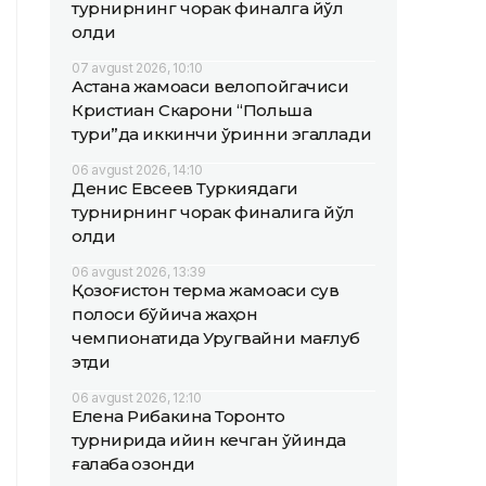
турнирнинг чорак финалга йўл
олди
07 avgust 2026, 10:10
Астана жамоаси велопойгачиси
Кристиан Скарони “Польша
тури”да иккинчи ўринни эгаллади
06 avgust 2026, 14:10
Денис Евсеев Туркиядаги
турнирнинг чорак финалига йўл
олди
06 avgust 2026, 13:39
Қозоғистон терма жамоаси сув
полоси бўйича жаҳон
чемпионатида Уругвайни мағлуб
этди
06 avgust 2026, 12:10
Елена Рибакина Торонто
турнирида қийин кечган ўйинда
ғалаба қозонди