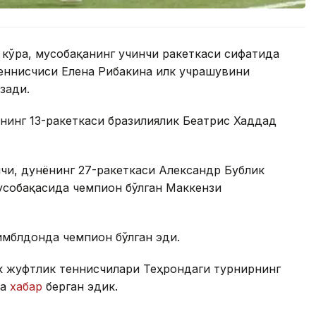
 кўра, мусобақанинг учинчи ракеткаси сифатида
еннисчиси Елена Рибакина илк учрашувини
зади.
нинг 13-ракеткаси бразилиялик Беатрис Хаддад
чи, дунёнинг 27-ракеткаси Александр Бублик
усобақасида чемпион бўлган Маккензи
имблдонда чемпион бўлган эди.
к жуфтлик теннисчилари Теҳрондаги турнирнинг
да
хабар
берган эдик.